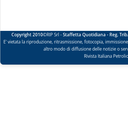
Copyright 2010
©RIP Srl -
Staffetta Quotidiana - Reg. Tri
E' vietata la riproduzione, ritrasmissione, fotocopia, immissione 
altro modo di diffusione delle notizie o ser
Rivista Italiana Petrol