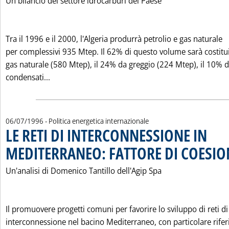
Un bilancio del settore idrocarburi del Paese
Tra il 1996 e il 2000, l'Algeria produrrà petrolio e gas naturale
per complessivi 935 Mtep. Il 62% di questo volume sarà costitu
gas naturale (580 Mtep), il 24% da greggio (224 Mtep), il 10% 
Leggi tutta la notizia: 'ALGERIA: PIU' PETROLIO
condensati...
06/07/1996
- Politica energetica internazionale
LE RETI DI INTERCONNESSIONE IN
MEDITERRANEO: FATTORE DI COESIO
Un'analisi di Domenico Tantillo dell'Agip Spa
Il promuovere progetti comuni per favorire lo sviluppo di reti di
interconnessione nel bacino Mediterraneo, con particolare rife