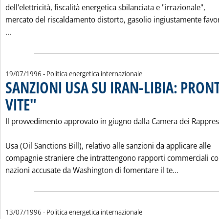
dell'elettricità, fiscalità energetica sbilanciata e "irrazionale",
mercato del riscaldamento distorto, gasolio ingiustamente favo
Leggi tutta la notizia: 'STRAPOTERE DEI MONOPOLI IN FRA
...
19/07/1996
- Politica energetica internazionale
SANZIONI USA SU IRAN-LIBIA: PRON
VITE"
. Pubblicata venerdì 19 luglio 1996 alle 0.0.
Il provvedimento approvato in giugno dalla Camera dei Rappres
Usa (Oil Sanctions Bill), relativo alle sanzioni da applicare alle
compagnie straniere che intrattengono rapporti commerciali co
Leggi tutta
nazioni accusate da Washington di fomentare il te...
13/07/1996
- Politica energetica internazionale