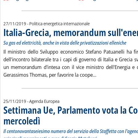
27/11/2019
- Politica energetica internazionale
Italia-Grecia, memorandum sull'ene
Su gas ed elettricità, anche in vista delle privatizzazioni elleniche
Il ministro dello Sviluppo economico Stefano Patuanelli ha fir
dell'incontro bilaterale tra i capi di governo di Italia e Grecia s
un memorandum d'intesa con il vice ministro dell'Energia e d
Leggi tutta la noti
Gerassimos Thomas, per favorire la coope...
25/11/2019
- Agenda Europea
Settimana Ue, Parlamento vota la 
mercoledì
. Sottotitolo: Il centonovantaseiesimo numero del servizio della Sta
. Pubblicata lunedì 25 novembre 2019 alle 13.29.
Il centonovantaseiesimo numero del servizio della Staffetta con l'agenda