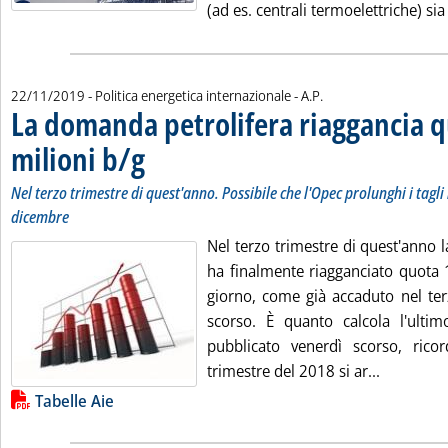
(ad es. centrali termoelettriche) sia 
di:
22/11/2019
- Politica energetica internazionale -
A.P.
La domanda petrolifera riaggancia 
milioni b/g
. Sottotitolo: Nel terzo trimestre di quest'anno. Possibile che l'
. Pubblicata venerdì 22 novembre 2019 alle 10.58.
Nel terzo trimestre di quest'anno. Possibile che l'Opec prolunghi i tagli
dicembre
Nel terzo trimestre di quest'anno 
ha finalmente riagganciato quota 1
giorno, come già accaduto nel ter
scorso. È quanto calcola l'ulti
pubblicato venerdì scorso, rico
Leggi tut
trimestre del 2018 si ar...
Lista allegati PDF alla notizia
Tabelle Aie