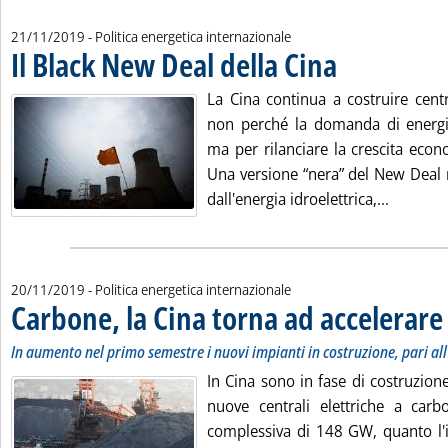
21/11/2019
- Politica energetica internazionale
Il Black New Deal della Cina
. Pubblicata giovedì 2
La Cina continua a costruire centr
non perché la domanda di energia 
ma per rilanciare la crescita econ
Una versione “nera” del New Deal r
Leggi tu
dall'energia idroelettrica,...
20/11/2019
- Politica energetica internazionale
Carbone, la Cina torna ad accelerare
.
.
In aumento nel primo semestre i nuovi impianti in costruzione, pari all
In Cina sono in fase di costruzion
nuove centrali elettriche a car
complessiva di 148 GW, quanto l'i