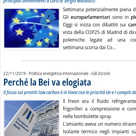
principali avvenimenti a cura di Sergio Matalucci
Settimana potenzialmente piena di
Gli
europarlamentari
sono in
pl
Oggi si inizia con dibattiti sui
cam
vista della COP25 di Madrid di di
polemiche legate ad una conf
Leggi tut
settimana scorsa dai Co...
di:
22/11/2019
- Politica energetica internazionale -
GB Zorzoli
Perché la Bei va elogiata
. Sottotitolo: Il focus sui prest
. Pubblicata venerdì 22 novemb
Il focus sui prestiti low carbon è in linea con le priorità Ue e i compiti 
Il freon era il fluido refrigerante
frigoriferi a compressione e co
nelle bombolette spray.
L'amianto aveva un numero straordi
Isolante termico negli impianti s