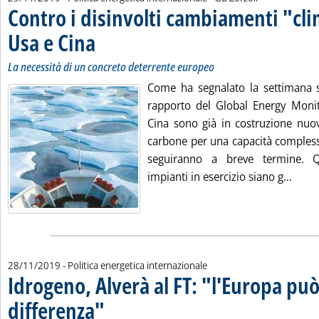
Contro i disinvolti cambiamenti "cli
Usa e Cina
. Sottotitolo: La necessità di un concreto deterrente europeo
. Pubblicata venerdì 29 novembre 2019 alle 10.35.
La necessità di un concreto deterrente europeo
Come ha segnalato la settimana 
rapporto del Global Energy Moni
Cina sono già in costruzione nuove
carbone per una capacità compless
seguiranno a breve termine. Q
Leggi
impianti in esercizio siano g...
28/11/2019
- Politica energetica internazionale
Idrogeno, Alverà al FT: "l'Europa può
differenza"
. Sottotitolo: L'a.d. di Snam auspica obiettivo vincolante di immi
. Pubblicata giovedì 28 novembre 2019 alle 17.43.