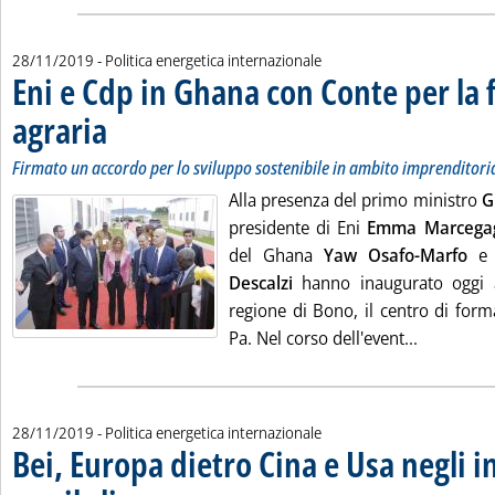
28/11/2019
- Politica energetica internazionale
Eni e Cdp in Ghana con Conte per la
agraria
. Sottotitolo: Firmato un accordo per lo sviluppo sostenibile in ambito imp
. Pubblicata giovedì 28 novembre 2019 alle 15.6.
Firmato un accordo per lo sviluppo sostenibile in ambito imprenditoria
Alla presenza del primo ministro
G
presidente di Eni
Emma Marcegag
del Ghana
Yaw Osafo-Marfo
e l
Descalzi
hanno inaugurato oggi 
regione di Bono, il centro di for
Leggi tutt
Pa. Nel corso dell'event...
28/11/2019
- Politica energetica internazionale
Bei, Europa dietro Cina e Usa negli 
. Sottotitolo: Il rapporto della Banca Ue: investire nella digitalizz
. Pubblicata giovedì 28 novembre 2019 alle 12.49.