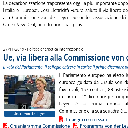
La decarbonizzazione “rappresenta oggi la più importante oppor
l'Italia e l'Europa”. Così Elettricità Futura saluta il via liber
alla Commissione von der Leyen. Secondo l'associazione dei pro
Leggi tutta la notizi
Green New Deal, uno dei principali pilas...
27/11/2019
- Politica energetica internazionale
Ue, via libera alla Commissione von
Il voto del Parlamento. Il collegio entrerà in carica il primo dicembre 
Il Parlamento europeo ha eletto
europea guidata da Ursula von d
favorevoli, 157 contrari, 89 astensi
in carica il 1° dicembre per cinqu
Leyen è la prima donna all
Commissione e la sua squadra è ...
Ursula von der Leyen
Lista allegati PDF alla notizia
Impegni commissari
Organigramma Commissione
Programma von der Le