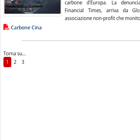
carbone d'Europa. La denuncia
Financial Times, arriva da Gl
associazione non-profit che monito
Lista allegati PDF alla notizia
Carbone Cina
Torna su...
1
2
3