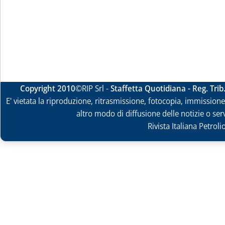
Copyright 2010
©RIP Srl -
Staffetta Quotidiana - Reg. Tri
E' vietata la riproduzione, ritrasmissione, fotocopia, immissione 
altro modo di diffusione delle notizie o ser
Rivista Italiana Petrol