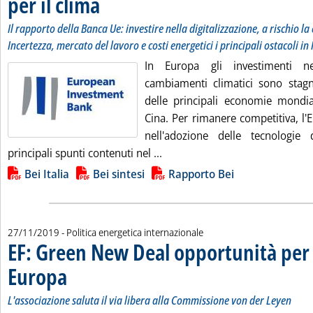
per il clima
Il rapporto della Banca Ue: investire nella digitalizzazione, a rischio la
Incertezza, mercato del lavoro e costi energetici i principali ostacoli in 
In Europa gli investimenti ne
cambiamenti climatici sono stagna
delle principali economie mondia
Cina. Per rimanere competitiva, l'
nell'adozione delle tecnologie 
Leggi tutta la notizia: 'Bei, E
principali spunti contenuti nel ...
Lista allegati PDF alla notizia
Bei Italia
Bei sintesi
Rapporto Bei
27/11/2019
- Politica energetica internazionale
EF: Green New Deal opportunità per 
Europa
. Sottotitolo: L'associazione saluta il via libera alla Commissione von der 
. Pubblicata mercoledì 27 novembre 2019 alle 18.8.
L'associazione saluta il via libera alla Commissione von der Leyen