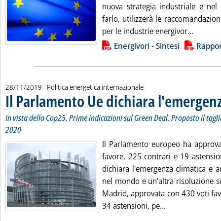
nuova strategia industriale e ne
farlo, utilizzerà le raccomandazio
Leggi tu
per le industrie energivor...
Lista allegati PDF alla notizia
Energivori - Sintesi
Rappor
28/11/2019
- Politica energetica internazionale
Il Parlamento Ue dichiara l'emergenz
In vista della Cop25. Prime indicazioni sul Green Deal. Proposto il tagli
2020
Il Parlamento europeo ha approvat
favore, 225 contrari e 19 astensio
dichiara l'emergenza climatica e 
nel mondo e un'altra risoluzione s
Madrid, approvata con 430 voti fav
Leggi tutta la n
34 astensioni, pe...