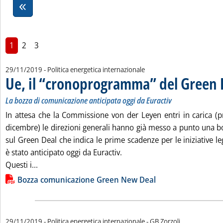
1
2
3
29/11/2019
- Politica energetica internazionale
Ue, il “cronoprogramma” del Green 
La bozza di comunicazione anticipata oggi da Euractiv
In attesa che la Commissione von der Leyen entri in carica (
dicembre) le direzioni generali hanno già messo a punto una 
sul Green Deal che indica le prime scadenze per le iniziative le
è stato anticipato oggi da Euractiv.
Leggi tutta la notizia: 'Ue, il “cronoprogramma” del
Questi i...
Lista allegati PDF alla notizia
Bozza comunicazione Green New Deal
di:
29/11/2019
- Politica energetica internazionale -
GB Zorzoli