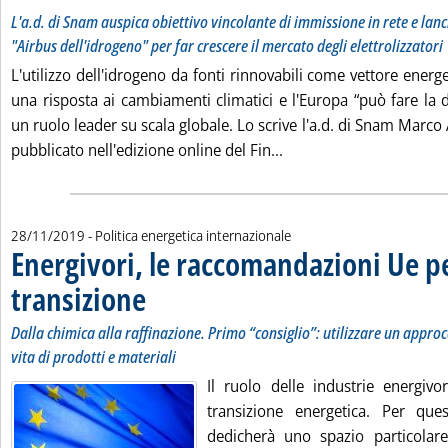
L'a.d. di Snam auspica obiettivo vincolante di immissione in rete e lanc
"Airbus dell'idrogeno" per far crescere il mercato degli elettrolizzatori
L'utilizzo dell'idrogeno da fonti rinnovabili come vettore energ
una risposta ai cambiamenti climatici e l'Europa “può fare la
un ruolo leader su scala globale. Lo scrive l'a.d. di Snam Marco 
Leggi tutta la notizia: 
pubblicato nell'edizione online del Fin...
28/11/2019
- Politica energetica internazionale
Energivori, le raccomandazioni Ue pe
transizione
. Sottotitolo: Dalla chimica alla raffinazione. Primo “consiglio”: 
. Pubblicata giovedì 28 novembre 2019 alle 15.20.
Dalla chimica alla raffinazione. Primo “consiglio”: utilizzare un approcc
vita di prodotti e materiali
Il ruolo delle industrie energivo
transizione energetica. Per que
dedicherà uno spazio particolare 