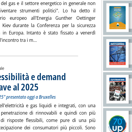
e del gas e il settore energetico in generale non
ventare strumenti politici". Lo ha detto il
rio europeo all'Energia Gunther Oettinger
 Kiev durante la Conferenza per la sicurezza
a in Europa. Intanto è stato fissato a venerdì
Leggi tutta la notizia: 'Gas Ucraina, venerdì il
'incontro tra i m...
ale
essibilità e demand
ave al 2025
. Sottotitolo: Il paper "Energy Regulation: A Bridge to 2025" presen
. Pubblicata martedì 23 settembre 2014 alle 17.55.
25" presentato oggi a Bruxelles
ll'elettricità e gas liquidi e integrati, con una
penetrazione di rinnovabili e quindi con più
 di risposte flessibili, come pure di una più
rtecipazione dei consumatori più piccoli. Sono