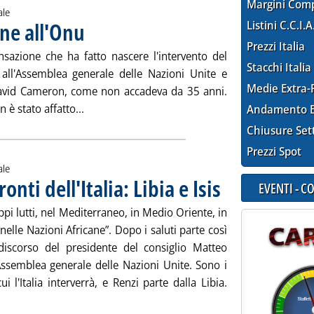
Margini Com
ale
ene all'Onu
Listini C.C.I.A
. Pubblicata venerdì 26 settembre 2014 alle 15.36.
Prezzi Italia
sazione che ha fatto nascere l'intervento del
Stacchi Italia
all'Assemblea generale delle Nazioni Unite e
Medie Extra-
 David Cameron, come non accadeva da 35 anni.
Leggi tutta la notizia: 'Iran, Rouhani intervie
 è stato affatto...
Andamento E
Chiusure Set
Prezzi Spot
ale
onti dell'Italia: Libia e Isis
. Pubblicata venerdì 26 set
EVENTI - 
oppi lutti, nel Mediterraneo, in Medio Oriente, in
nelle Nazioni Africane”. Dopo i saluti parte così
discorso del presidente del consiglio Matteo
'Assemblea generale delle Nazioni Unite. Sono i
cui l'Italia interverrà, e Renzi parte dalla Libia.
i tutta la notizia: 'Onu, Renzi dichiara i fronti dell'Italia: Libia e