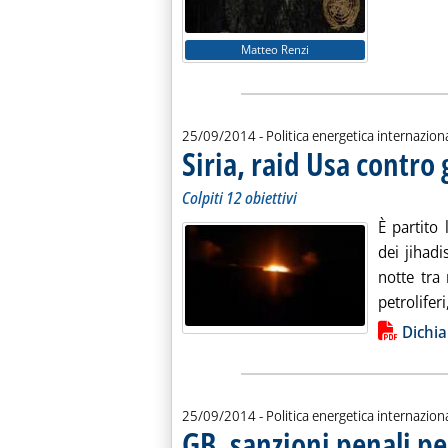
Matteo Renzi
25/09/2014
- Politica energetica internazion
Siria, raid Usa contro g
Colpiti 12 obiettivi
È partito 
dei jihadi
notte tra 
petroliferi
Lista allegati PDF alla notiz
Dichia
25/09/2014
- Politica energetica internazion
GB, sanzioni penali p