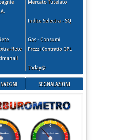
pagnie
Mercato Tutelato
.A.
Indice Selectra - SQ
Rete
Gas - Consumi
ne all'Onu'
xtra-Rete
Prezzi Contratto GPL
timanali
Today@
tembre 2014 alle 11.54.
CONVEGNI
SEGNALAZIONI
 Isis'