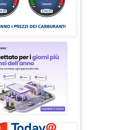
 12.2.
 gli impianti oil di Isis'