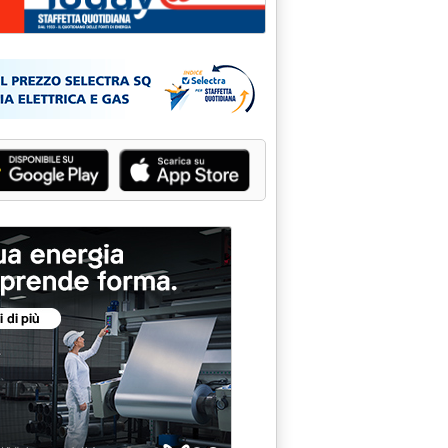
r chi manipola mercato petrolio'
tembre 2014 alle 17.54.
forzo contro l'Is'