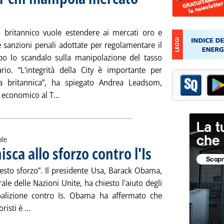
014 alle 9.46.
o britannico vuole estendere ai mercati oro e
e sanzioni penali adottate per regolamentare il
po lo scandalo sulla manipolazione del tasso
ario. “L'integrità della City è importante per
a britannica”, ha spiegato Andrea Leadsom,
Leggi tutta la notizia: 'GB, sanzioni penali pe
 economico al T...
ale
sca allo sforzo contro l'Is
. Pubblicata mercoledì 24 set
esto sforzo”. Il presidente Usa, Barack Obama,
le delle Nazioni Unite, ha chiesto l'aiuto degli
oalizione contro Is. Obama ha affermato che
Leggi tutta la notizia: 'Obama, il mondo si unisca allo s
isti è ...