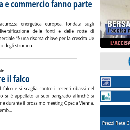
ia e commercio fanno parte
licata lunedì 29 settembre 2014 alle 15.3.
icurezza energetica europea, fondata sugli
diversificazione delle fonti e delle rotte di
rciale “è una risorsa chiave per la crescita Ue
L’ACCIS
Leggi tutta la notizia: 'Ue, Mogherini: energi
no degli strumen...
ale
e il falco
. Pubblicata lunedì 29 settembre 2014 alle 12.24.
Sezione:
 falco e si scaglia contro i recenti ribassi del
ano si è appellato ai suoi parigrado affinché si
Sezione: quotaz
one durante il prossimo meeting Opec a Vienna,
Leggi tutta la notizia: 'Opec, l'Iran torna a fare il falco'
emb...
STAFFETTA PRE
Prezzi Rete 