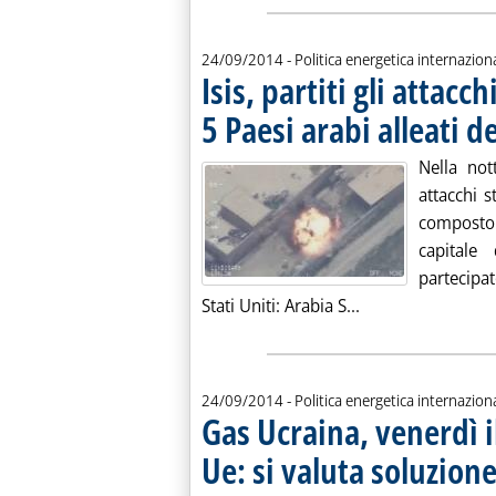
24/09/2014
- Politica energetica internazion
Isis, partiti gli attacch
5 Paesi arabi alleati d
Nella not
attacchi s
composto 
capitale
partecipat
Leggi tutta la noti
Stati Uniti: Arabia S...
24/09/2014
- Politica energetica internazion
Gas Ucraina, venerdì il
Ue: si valuta soluzion