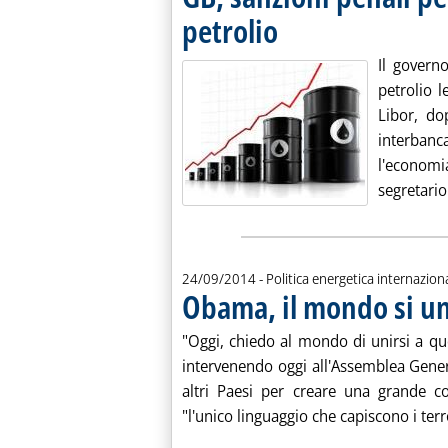
petrolio
. Pubblicata giovedì 25 settembre 2
Il govern
petrolio l
Libor, do
interbanc
l'economi
segretario
24/09/2014
- Politica energetica internazion
Obama, il mondo si uni
"Oggi, chiedo al mondo di unirsi a qu
intervenendo oggi all'Assemblea Genera
altri Paesi per creare una grande c
"l'unico linguaggio che capiscono i terror