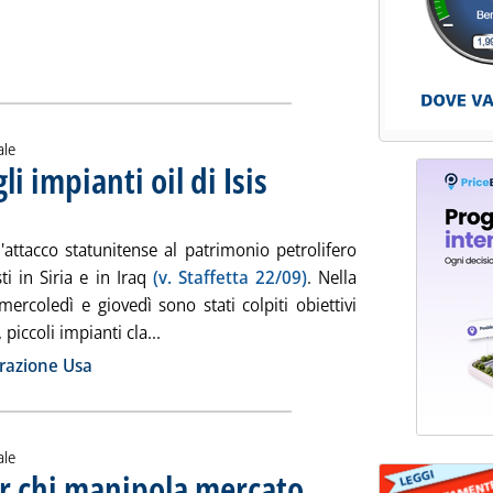
ale
li impianti oil di Isis
. Sottotitolo: Colpiti 12 obiettivi
. Pubblicata giovedì 25 settembre 2014 alle
l'attacco statunitense al patrimonio petrolifero
sti in Siria e in Iraq
(v. Staffetta 22/09)
. Nella
mercoledì e giovedì sono stati colpiti obiettivi
Leggi tutta la notizia: 'Siria, raid Usa contro
, piccoli impianti cla...
ia
razione Usa
ale
er chi manipola mercato