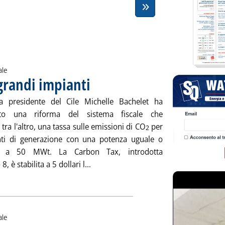
ale
 grandi impianti
. Pubblicata martedì 30 settembre 2014 alle 10.36.
a presidente del Cile Michelle Bachelet ha
to una riforma del sistema fiscale che
 tra l'altro, una tassa sulle emissioni di CO
per
2
nti di generazione con una potenza uguale o
re a 50 MWt. La Carbon Tax, introdotta
Leggi tutta la notizia: 'Cile, Carbon T
 8, è stabilita a 5 dollari l...
ale