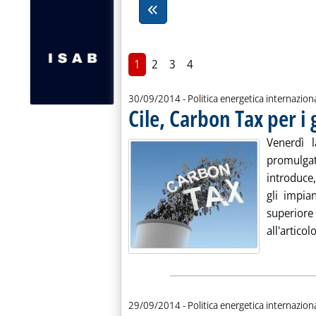
1
2
3
4
30/09/2014
- Politica energetica internazion
Cile, Carbon Tax per i
Venerdì l
promulga
introduce,
gli impia
superio
all'articolo
29/09/2014
- Politica energetica internazion