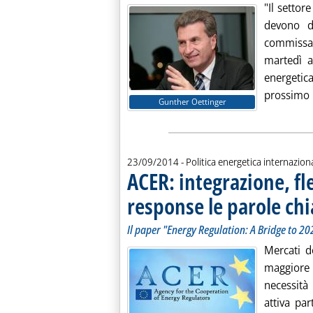
"Il settor
devono di
commissa
martedì a
energetic
prossimo l
Gunther Oettinger
23/09/2014
- Politica energetica internazion
ACER: integrazione, fl
response le parole chi
Il paper "Energy Regulation: A Bridge to 20
Mercati de
maggiore 
necessità
attiva pa