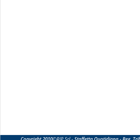
Copyright 2010
©RIP Srl -
Staffetta Quotidiana - Reg. Tr