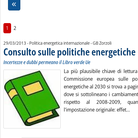
1
2
di:
29/03/2013
- Politica energetica internazionale -
GB Zorzoli
Consulto sulle politiche energetiche
.
.
Incertezze e dubbi permeano il Libro verde Ue
La più plausibile chiave di lettur
Commissione europea sulle pol
energetiche al 2030 si trova a pag
dove si sottolineano i cambiamenti
rispetto al 2008-2009, qua
Leg
l'impostazione originale: effet...