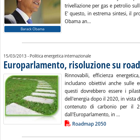
trivellazione per gas e petrolio sul
E' questo, in estrema sintesi, il p
Leggi tutta la notizia
Obama an...
Barack Obama
15/03/2013
- Politica energetica internazionale
Europarlamento, risoluzione su roa
Rinnovabili, efficienza energetica
includano obiettivi anche sulle e
questi dovrebbero essere i pila
dell'energia dopo il 2020, in vista
contenuto di carbonio per il 20
Leggi tut
dall'Europarlamento, in ...
Lista allegati PDF alla notizia
Roadmap 2050