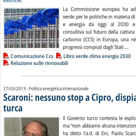
elettriche.
La Commissione europea ha ado
verde per le politiche in materia d
e energia da oggi al 2030 e
consultiva sul futuro della cattura
carbonio (CCS) in Europa, una rel
Leg
progressi compiuti dagli Stati ...
Lista allegati PDF alla notizia
Comunicazione Ccs
Libro verde clima energia 2030
Relazione sulle rinnovabili
27/03/2013
- Politica energetica internazionale
Scaroni: nessuno stop a Cipro, dispi
turca
. Pubblicata mercoledì 27 marzo 2013 alle 15.1.
Il Governo turco contesta le esplo
ma “non abbiamo alcuna intenzione
ha detto l'a.d. di Eni, Paolo Sca