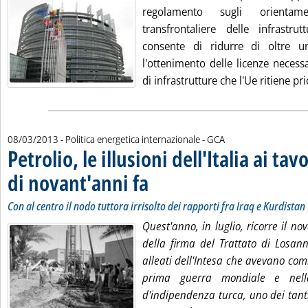
regolamento sugli orienta
transfrontaliere delle infrastru
consente di ridurre di oltre 
l'ottenimento delle licenze necess
di infrastrutture che l'Ue ritiene prio
di:
08/03/2013
- Politica energetica internazionale -
GCA
Petrolio, le illusioni dell'Italia ai tav
di novant'anni fa
. Sottotitolo: Con al centro il nodo tuttora irrisol
. Pubblicata venerdì 08 marzo 2013 alle 10.8.
Con al centro il nodo tuttora irrisolto dei rapporti fra Iraq e Kurdistan
Quest'anno, in luglio, ricorre il n
della firma del Trattato di Losann
alleati dell'Intesa che avevano com
prima guerra mondiale e nell
d'indipendenza turca, uno dei tanti 