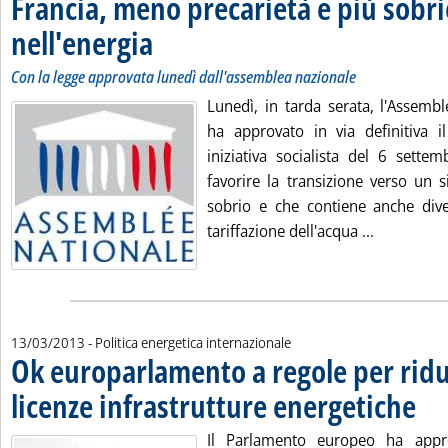
Francia, meno precarietà e più sobri
nell'energia
. Sottotitolo: Con la legge approvata lunedì dall'assemblea na
. Pubblicata mercoledì 13 marzo 2013 alle 11.29.
Con la legge approvata lunedì dall'assemblea nazionale
Lunedì, in tarda serata, l'Assemb
ha approvato in via definitiva i
iniziativa socialista del 6 sett
favorire la transizione verso un 
sobrio e che contiene anche diver
Leggi tutt
tariffazione dell'acqua ...
13/03/2013
- Politica energetica internazionale
Ok europarlamento a regole per rid
licenze infrastrutture energetiche
. Pubb
Il Parlamento europeo ha appr