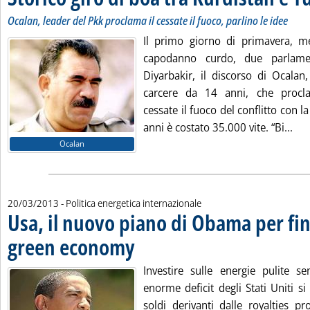
Ocalan, leader del Pkk proclama il cessate il fuoco, parlino le idee
Il primo giorno di primavera, men
capodanno curdo, due parlame
Diyarbakir, il discorso di Ocalan,
carcere da 14 anni, che proc
cessate il fuoco del conflitto con l
Leg
anni è costato 35.000 vite. “Bi...
Ocalan
20/03/2013
- Politica energetica internazionale
Usa, il nuovo piano di Obama per fin
green economy
. Pubblicata mercoledì 20 marzo 2013 alle 15.3.
Investire sulle energie pulite s
enorme deficit degli Stati Uniti si 
soldi derivanti dalle royalties pro