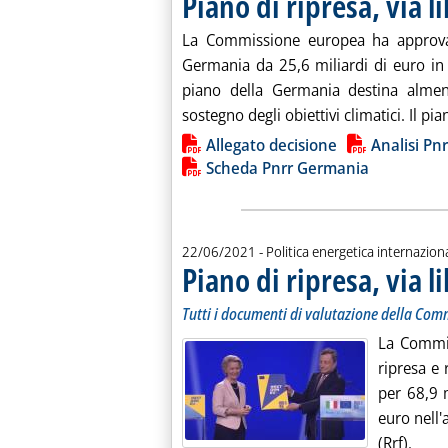
Piano di ripresa, via 
La Commissione europea ha approvato
Germania da 25,6 miliardi di euro in
piano della Germania destina almen
sostegno degli obiettivi climatici. Il pi
Lista allegati PDF alla notiz
Allegato decisione
Analisi Pn
Scheda Pnrr Germania
22/06/2021
- Politica energetica internazion
Piano di ripresa, via li
Tutti i documenti di valutazione della Com
La Commis
ripresa e 
per 68,9 m
euro nell
(Rrf).