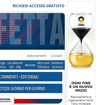
RICHIEDI ACCESSO GRATUITO
Abbonamenti
Contatti
ergia
Gas Naturale
Altre Fonti
Ambiente
Nucleare
ttrica
GPL - GNL
Efficienza
Sicurezza
COMMENTI - EDITORIALI
NOTIZIE GIORNO PER GIORNO