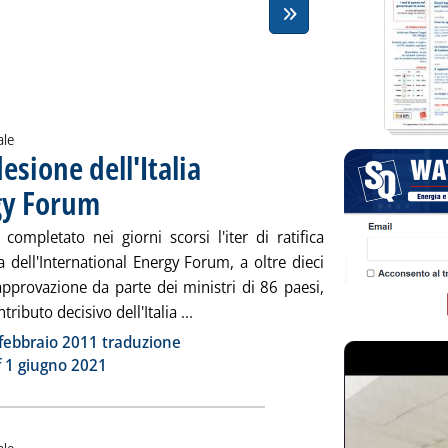
ale
esione dell'Italia
rgy Forum
. Pubblicata mercoledì 30 giugno 2021 alle 11.28.
a completato nei giorni scorsi l'iter di ratifica
a dell'International Energy Forum, a oltre dieci
approvazione da parte dei ministri di 86 paesi,
Leggi tutta la notizia: 'Idrocarburi,
ributo decisivo dell'Italia ...
ia
febbraio 2011 traduzione
f 1 giugno 2021