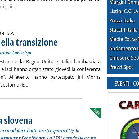
Margini Com
Leggi tutta la notizia: 'Usa, raid aerei in Iraq e Siria'
i scii...
Listini C.C.I.A
Prezzi Italia
Stacchi Italia
di:
ale -
S.P.
della transizione
Medie Extra-
. Sottotitolo: L'evento dell'ambasciata UK a Roma, Fond
. Pubblicata lunedì 28 giugno 2021 alle 13.18.
Andamento E
ione Enel e Ispi
Chiusure Set
est'anno da Regno Unito e Italia, l'ambasciata
Prezzi Spot
 e Ispi hanno organizzato giovedì la conferenza
n”. All'evento hanno partecipato Jill Morris
EVENTI - 
Leggi tutta la notizia: 'Le sfide geopolitiche della 
isostomo (E...
za slovena
. Sottotitolo: Commissione, gruppi lavoro su Ten-E, reattori modulari, ba
. Pubblicata lunedì 28 giugno 2021 alle 11.12.
ori modulari, batterie e trasporto CO
. In
2
strutture e Fer offshore. La 275° agenda Ue a cura