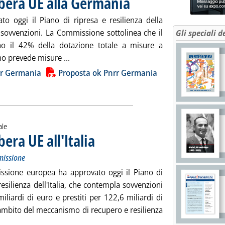
libera UE alla Germania
 oggi il Piano di ripresa e resilienza della
 sovvenzioni. La Commissione sottolinea che il
Gli speciali d
o il 42% della dotazione totale a misure a
Leggi tutta la notizia: 'Piano di ripresa, vi
ano prevede misure ...
ia
rr Germania
Proposta ok Pnrr Germania
ale
bera UE all'Italia
. Sottotitolo: Tutti i documenti di valutazione della C
. Pubblicata martedì 22 giugno 2021 alle 17.43.
missione
sione europea ha approvato oggi il Piano di
resilienza dell'Italia, che contempla sovvenzioni
iliardi di euro e prestiti per 122,6 miliardi di
'ambito del meccanismo di recupero e resilienza