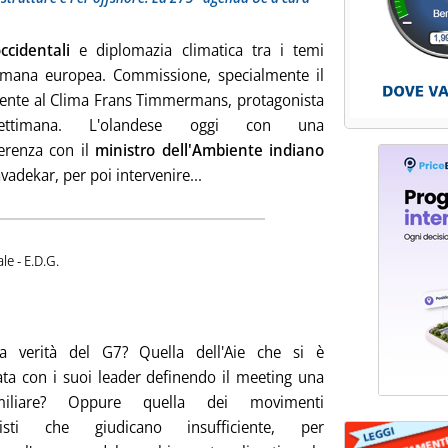
ccidentali
e diplomazia climatica tra i temi
timana europea. Commissione, specialmente il
dente al Clima Frans Timmermans, protagonista
ettimana. L'olandese oggi con una
erenza con il
ministro dell'Ambiente indiano
Leggi tutta la notizia: 'UE, al via 
vadekar, per poi intervenire...
di:
ale -
E.D.G.
timo numero di RiEnergia
25 giugno 2021 alle 10.35.
a verità del G7? Quella dell'Aie che si è
ata con i suoi leader definendo il meeting una
miliare? Oppure quella dei movimenti
listi che giudicano insufficiente, per