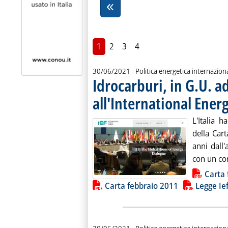
1
2
3
4
30/06/2021
- Politica energetica internazion
Idrocarburi, in G.U. ad
all'International Ene
L'Italia h
della Cart
anni dall'
con un cont
Lista allegati PDF alla notiz
Carta 
Carta febbraio 2011
Legge Ie