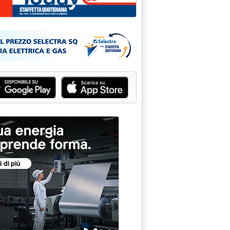
a valuta cooperazione con Rosatom'
e 17.50.