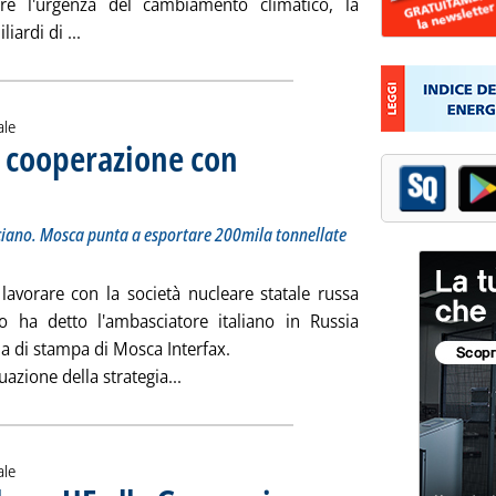
are l'urgenza del cambiamento climatico, la
Leggi tutta la notizia: 'G7: l'io diviso'
iardi di ...
ale
a cooperazione con
ell'ambasciatore Terracciano. Mosca punta a esportare 200mila tonnellate nel 2024
1 alle 10.48.
ciano. Mosca punta a esportare 200mila tonnellate
i lavorare con la società nucleare statale russa
 ha detto l'ambasciatore italiano in Russia
a di stampa di Mosca Interfax.
Leggi tutta la notizia: 'Idrogeno, Itali
uazione della strategia...
ale
. Pubblicata martedì 22 giugno 2021 all