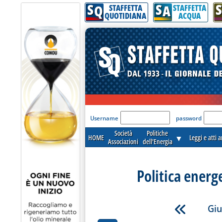
S
S
S
Q
A
STAFFETTA
STAFFETTA
QUOTIDIANA
ACQUA
'Modulo Login per acceder
Username
password
Società
Politiche
HOME
▼
Leggi e atti 
Associazioni
dell'Energia
Politica energ
Giu