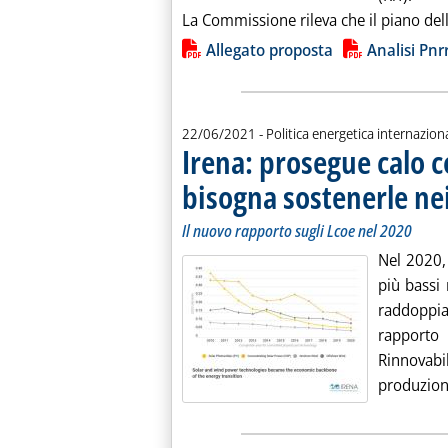
La Commissione rileva che il piano dell'
Lista allegati PDF alla notiz
Allegato proposta
Analisi Pnr
22/06/2021
- Politica energetica internazion
Irena: prosegue calo c
bisogna sostenerle ne
Il nuovo rapporto sugli Lcoe nel 2020
Nel 2020, 
più bassi 
raddoppia
rapporto 
Rinnovabi
produzione