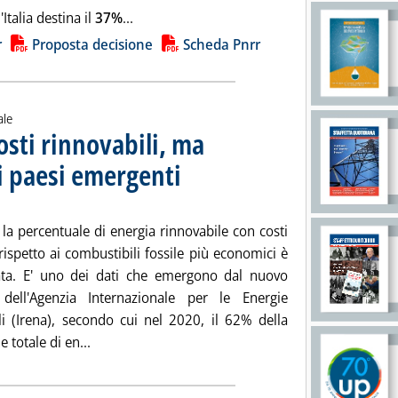
Leggi tutta la notizia: 'Piano di ripresa, via
Italia destina il
37%
...
ia
r
Proposta decisione
Scheda Pnrr
ale
osti rinnovabili, ma
i paesi emergenti
. Sottotitolo: Il nuovo rapporto sugli Lcoe nel 2020
. Pubblicata martedì 22 giugno 2021 alle 13.12.
la percentuale di energia rinnovabile con costi
rispetto ai combustibili fossile più economici è
ta. E' uno dei dati che emergono dal nuovo
dell'Agenzia Internazionale per le Energie
li (Irena), secondo cui nel 2020, il 62% della
Leggi tutta la notizia: 'Irena: prosegue calo cos
 totale di en...