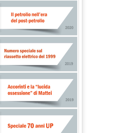
 libera UE all'Italia'
ti rinnovabili, ma bisogna sostenerle nei paesi emergenti'