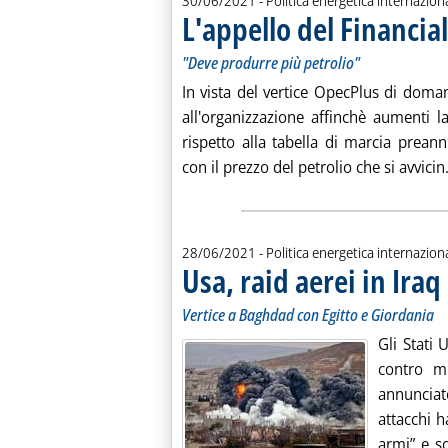
30/06/2021
- Politica energetica internazion
L'appello del Financia
"Deve produrre più petrolio"
In vista del vertice OpecPlus di domani
all'organizzazione affinchè aumenti 
rispetto alla tabella di marcia preann
con il prezzo del petrolio che si avvicin.
28/06/2021
- Politica energetica internazion
Usa, raid aerei in Iraq 
Vertice a Baghdad con Egitto e Giordania
Gli Stati 
contro mi
annunciat
attacchi h
armi” e so