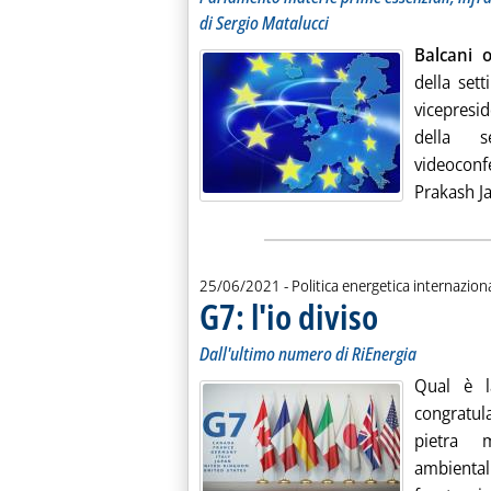
di Sergio Matalucci
Balcani o
della set
vicepresi
della s
videoconf
Prakash Ja
25/06/2021
- Politica energetica internazion
G7: l'io diviso
. Sottotitolo: Dall'ul
. Pubblicata venerdì 
Dall'ultimo numero di RiEnergia
Qual è l
congratul
pietra 
ambienta