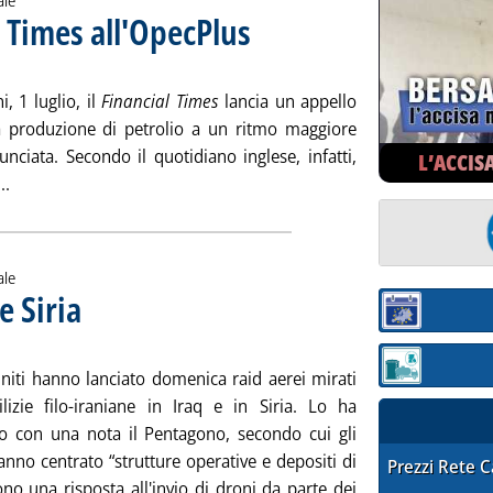
ale
l Times all'OpecPlus
. Sottotitolo: "Deve produrre più petrolio"
. Pubblicata mercoledì 30 giugno 2021 alle 10
, 1 luglio, il
Financial Times
lancia un appello
la produzione di petrolio a un ritmo maggiore
unciata. Secondo il quotidiano inglese, infatti,
L’ACCIS
Leggi tutta la notizia: 'L'appello del Financial Times all'OpecP
..
ale
e Siria
. Sottotitolo: Vertice a Baghdad con Egitto e Giordania
. Pubblicata lunedì 28 giugno 2021 alle 13.55.
Sezione:
Sezione: quotaz
Uniti hanno lanciato domenica raid aerei mirati
lizie filo-iraniane in Iraq e in Siria. Lo ha
o con una nota il Pentagono, secondo cui gli
anno centrato “strutture operative e depositi di
STAFFETTA PRE
Prezzi Rete 
no una risposta all'invio di droni da parte dei