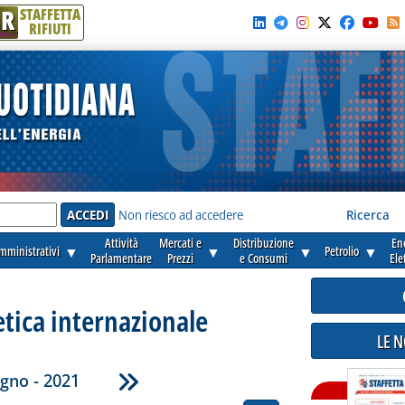
R
STAFFETTA
RIFIUTI
e'
Non riesco ad accedere
Ricerca
Attività
Mercati e
Distribuzione
En
amministrativi
▼
▼
▼
Petrolio
▼
Parlamentare
Prezzi
e Consumi
Ele
etica internazionale
LE 
gno - 2021