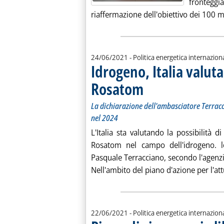
fronteggi
riaffermazione dell'obiettivo dei 100 mil
24/06/2021
- Politica energetica internazion
Idrogeno, Italia valut
Rosatom
. Sottotitolo: La dichiarazione d
. Pubblicata giovedì 24 giugno 202
La dichiarazione dell'ambasciatore Terrac
nel 2024
L'Italia sta valutando la possibilità d
Rosatom nel campo dell'idrogeno. lo
Pasquale Terracciano, secondo l'agenzi
Nell'ambito del piano d'azione per l'att
22/06/2021
- Politica energetica internazion