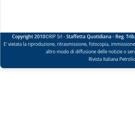
Copyright 2010
©RIP Srl -
Staffetta Quotidiana - Reg. Tri
E' vietata la riproduzione, ritrasmissione, fotocopia, immissione 
altro modo di diffusione delle notizie o ser
Rivista Italiana Petrol