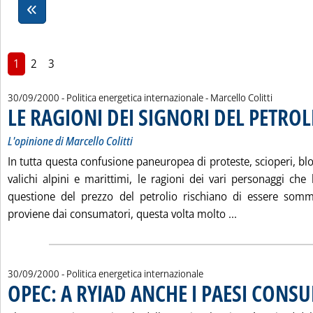
1
2
3
di:
30/09/2000
- Politica energetica internazionale -
Marcello Colitti
LE RAGIONI DEI SIGNORI DEL PETROL
L'opinione di Marcello Colitti
In tutta questa confusione paneuropea di proteste, scioperi, blo
valichi alpini e marittimi, le ragioni dei vari personaggi che
questione del prezzo del petrolio rischiano di essere som
Leggi tutta la
proviene dai consumatori, questa volta molto ...
30/09/2000
- Politica energetica internazionale
OPEC: A RYIAD ANCHE I PAESI CONS