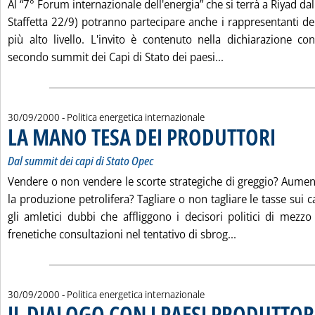
Al “7° Forum internazionale dell'energia” che si terrà a Riyad da
Staffetta 22/9) potranno partecipare anche i rappresentanti de
più alto livello. L'invito è contenuto nella dichiarazione co
Leggi tutta la no
secondo summit dei Capi di Stato dei paesi...
30/09/2000
- Politica energetica internazionale
LA MANO TESA DEI PRODUTTORI
. Sottotitol
. Pubblicat
Dal summit dei capi di Stato Opec
Vendere o non vendere le scorte strategiche di greggio? Aum
la produzione petrolifera? Tagliare o non tagliare le tasse sui 
gli amletici dubbi che affliggono i decisori politici di mez
Leggi tutta la
frenetiche consultazioni nel tentativo di sbrog...
30/09/2000
- Politica energetica internazionale
IL DIALOGO CON I PAESI PRODUTTOR