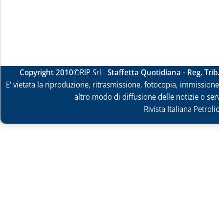
Copyright 2010
©RIP Srl -
Staffetta Quotidiana - Reg. Tri
E' vietata la riproduzione, ritrasmissione, fotocopia, immissione 
altro modo di diffusione delle notizie o ser
Rivista Italiana Petrol