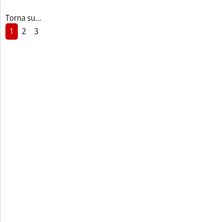
Torna su...
1
2
3