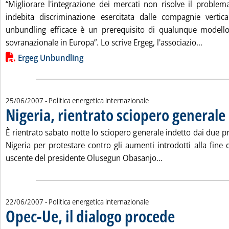
“Migliorare l'integrazione dei mercati non risolve il problem
indebita discriminazione esercitata dalle compagnie vertic
unbundling efficace è un prerequisito di qualunque modello
Leggi t
sovranazionale in Europa”. Lo scrive Ergeg, l'associazio...
Lista allegati PDF alla notizia
Ergeg Unbundling
25/06/2007
- Politica energetica internazionale
Nigeria, rientrato sciopero generale
.
È rientrato sabato notte lo sciopero generale indetto dai due pri
Nigeria per protestare contro gli aumenti introdotti alla fine
Leggi tutta la noti
uscente del presidente Olusegun Obasanjo...
22/06/2007
- Politica energetica internazionale
Opec-Ue, il dialogo procede
. Pubblicata venerdì 2