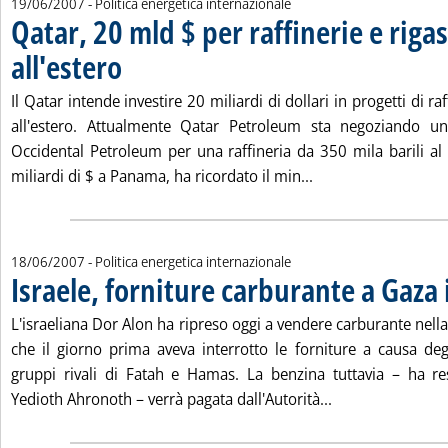
19/06/2007
- Politica energetica internazionale
Qatar, 20 mld $ per raffinerie e rigas
all'estero
. Pubblicata martedì 19 giugno 2007 alle 15.6.
Il Qatar intende investire 20 miliardi di dollari in progetti di raf
all'estero. Attualmente Qatar Petroleum sta negoziando un
Occidental Petroleum per una raffineria da 350 mila barili al 
Leggi tutta la notiz
miliardi di $ a Panama, ha ricordato il min...
18/06/2007
- Politica energetica internazionale
Israele, forniture carburante a Gaza i
L'israeliana Dor Alon ha ripreso oggi a vendere carburante nella
che il giorno prima aveva interrotto le forniture a causa degl
gruppi rivali di Fatah e Hamas. La benzina tuttavia – ha re
Leggi tutta la no
Yedioth Ahronoth – verrà pagata dall'Autorità...