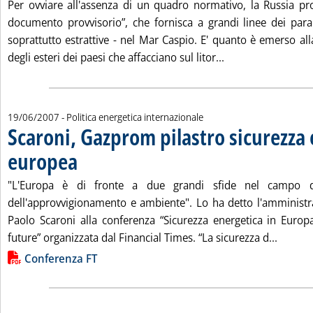
Per ovviare all'assenza di un quadro normativo, la Russia p
documento provvisorio”, che fornisca a grandi linee dei param
soprattutto estrattive - nel Mar Caspio. E' quanto è emerso all
Leggi tutta la no
degli esteri dei paesi che affacciano sul litor...
19/06/2007
- Politica energetica internazionale
Scaroni, Gazprom pilastro sicurezza
europea
. Pubblicata martedì 19 giugno 2007 alle 16.40.
"L'Europa è di fronte a due grandi sfide nel campo del
dell'approvvigionamento e ambiente". Lo ha detto l'amministra
Paolo Scaroni alla conferenza “Sicurezza energetica in Europa:
Leggi t
future” organizzata dal Financial Times. “La sicurezza d...
Lista allegati PDF alla notizia
Conferenza FT