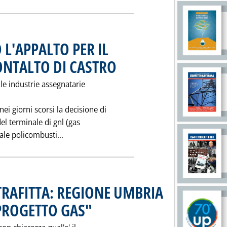
 L'APPALTO PER IL
ONTALTO DI CASTRO
. Pubblicata venerdì 18 dicembre 1992 alle 0.
le industrie assegnatarie
i giorni scorsi la decisione di
el terminale di gnl (gas
Leggi tutta la notizia: 'L'ENEL HA ANNULL
rale policombusti...
ETRAFITTA: REGIONE UMBRIA
"PROGETTO GAS"
. Pubblicata venerdì 18 dicembre 1992 alle 0.0.