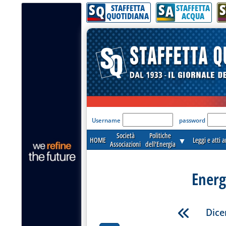
S
S
S
Q
A
STAFFETTA
STAFFETTA
QUOTIDIANA
ACQUA
'Modulo Login per acceder
Username
password
Società
Politiche
HOME
▼
Leggi e atti 
Associazioni
dell'Energia
Energ
Dice