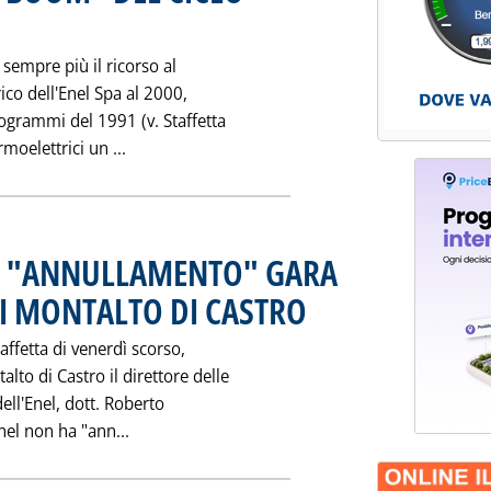
3 dicembre 1992 alle 0.0.
 sempre più il ricorso al
ico dell'Enel Spa al 2000,
rogrammi del 1991 (v. Staffetta
Leggi tutta la notizia: 'I NUOVI PROGRAMM
moelettrici un ...
SU "ANNULLAMENTO" GARA
I MONTALTO DI CASTRO
. Pubblicata martedì 22 dicembre 1
taffetta di venerdì scorso,
lto di Castro il direttore delle
ll'Enel, dott. Roberto
Leggi tutta la notizia: 'PRECISAZIONI EN
Enel non ha "ann...