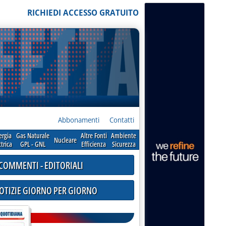
RICHIEDI ACCESSO GRATUITO
Abbonamenti
Contatti
ergia
Gas Naturale
Altre Fonti
Ambiente
Nucleare
ttrica
GPL - GNL
Efficienza
Sicurezza
COMMENTI - EDITORIALI
NOTIZIE GIORNO PER GIORNO