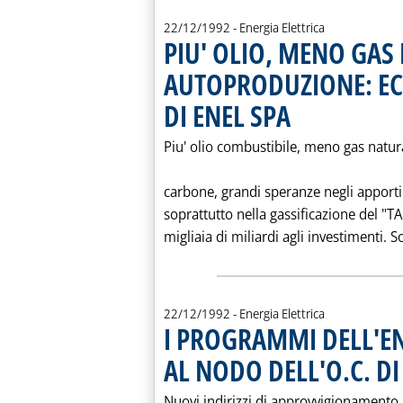
22/12/1992
- Energia Elettrica
PIU' OLIO, MENO GAS 
AUTOPRODUZIONE: E
DI ENEL SPA
. Pubblicata martedì 22 d
Piu' olio combustibile, meno gas natura
carbone, grandi speranze negli apporti
soprattutto nella gassificazione del "TAR
migliaia di miliardi agli investimenti. So
22/12/1992
- Energia Elettrica
I PROGRAMMI DELL'EN
AL NODO DELL'O.C. DI
Nuovi indirizzi di approvvigionamento m