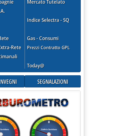
ONSIGLIO DI STATO RESPINGE IL RICORSO PER LA SPEZIA'
pagnie
Mercato Tutelato
.A.
Indice Selectra - SQ
Rete
Gas - Consumi
xtra-Rete
Prezzi Contratto GPL
timanali
Today@
CONVEGNI
SEGNALAZIONI
DI ENEL SPA: I MUTAMENTI OPERATI SUI COMBUSTIBILI'