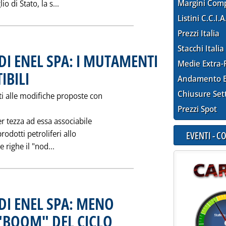
Leggi tutta la notizia: 'CENTRALI ENEL/3: C
Margini Com
o di Stato, la s...
Listini C.C.I.A
Prezzi Italia
Stacchi Italia
I ENEL SPA: I MUTAMENTI
Medie Extra-
IBILI
. Pubblicata giovedì 24 dicembre 1992 alle 0.0.
Andamento E
Chiusure Set
i alle modifiche proposte con
Prezzi Spot
er tezza ad essa associabile
rodotti petroliferi allo
EVENTI - 
Leggi tutta la notizia: 'I NUOVI PROGRAMMI 
 righe il "nod...
DI ENEL SPA: MENO
"BOOM" DEL CICLO