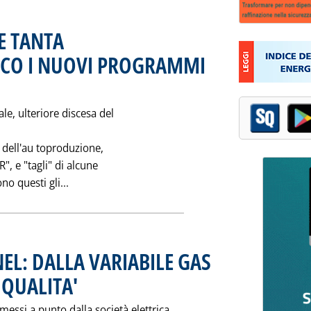
E TANTA
CCO I NUOVI PROGRAMMI
icembre 1992 alle 0.0.
le, ulteriore discesa del
 dell'au toproduzione,
", e "tagli" di alcune
Leggi tutta la notizia: 'PIU' OLIO, MENO GA
no questi gli...
EL: DALLA VARIABILE GAS
 QUALITA'
. Pubblicata martedì 22 dicembre 1992 alle 0.0.
essi a punto dalla società elettrica