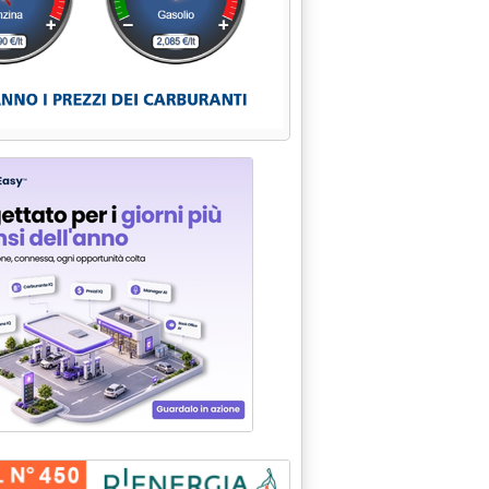
I DI ENEL SPA: MENO POLICOMBUSTIBILE E "BOOM" DEL CICLO
992 alle 0.0.
EL SU "ANNULLAMENTO" GARA PER TERMINALE GNL DI MONTALTO