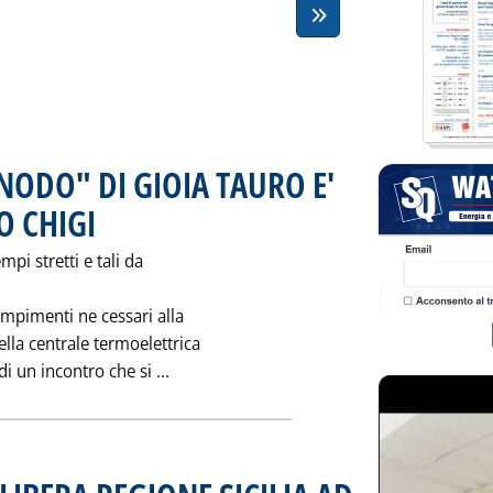
"NODO" DI GIOIA TAURO E'
O CHIGI
. Pubblicata giovedì 24 dicembre 1992 alle 0.0.
mpi stretti e tali da
dempimenti ne cessari alla
della centrale termoelettrica
Leggi tutta la notizia: 'CENTRALI ENEL
i un incontro che si ...