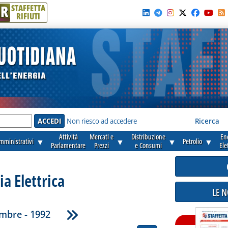
R
STAFFETTA
RIFIUTI
e'
Non riesco ad accedere
Ricerca
Attività
Mercati e
Distribuzione
En
amministrativi
▼
▼
▼
Petrolio
▼
Parlamentare
Prezzi
e Consumi
Ele
ia Elettrica
LE 
mbre - 1992