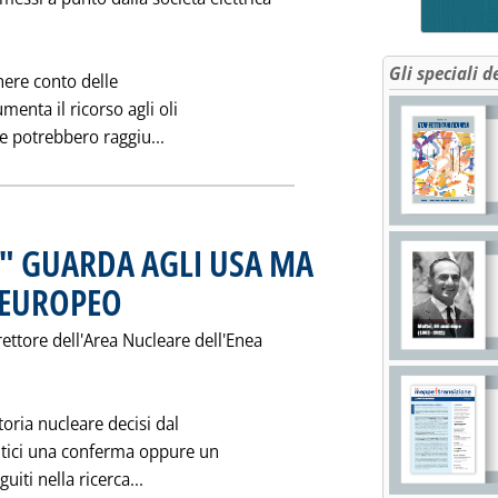
Gli speciali d
nere conto delle
enta il ricorso agli oli
Leggi tutta la notizia: 'I PROGRAMMI DE
e potrebbero raggiu...
" GUARDA AGLI USA MA
 EUROPEO
. Pubblicata sabato 19 dicembre 1992 alle 0.0.
rettore dell'Area Nucleare dell'Enea
toria nucleare decisi dal
e tici una conferma oppure un
Leggi tutta la notizia: 'IL "DOPO MORAT
uiti nella ricerca...