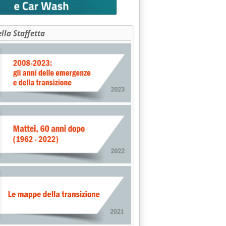
ella Staffetta
LL'ENEL: DALLA VARIABILE GAS AL NODO DELL'O.C. DI QUALITA'
ORIA" GUARDA AGLI USA MA PUNTA SUL REATTORE EUROPEO'