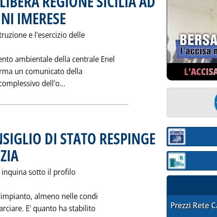
 LIBERA REGIONE SICILIA AD
INI IMERESE
. Pubblicata giovedì 24 dicembre 1992 alle 0.0.
ruzione e l'esercizio delle
nto ambientale della centrale Enel
L’ACCIS
ferma un comunicato della
Leggi tutta la notizia: 'CENTRALI ENEL/2:
complessivo dell'o...
NSIGLIO DI STATO RESPINGE
Sezione:
ZIA
. Pubblicata giovedì 24 dicembre 1992 alle 0.0.
Sezione: quotaz
 inquina sotto il profilo
l'impianto, almeno nelle condi
STAFFETTA PRE
Prezzi Rete 
rciare. E' quanto ha stabilito