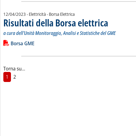
12/04/2023
- Elettricità - Borsa Elettrica
Risultati della Borsa elettrica
. Sottotitolo: a cur
. Pubblicata mercol
a cura dell'Unità Monitoraggio, Analisi e Statistiche del GME
Leggi tutta la notizia: 'Risultati della Borsa elettrica'
Lista allegati PDF alla notizia
Borsa GME
Torna su...
1
2