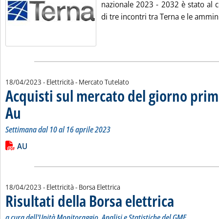
nazionale 2023 - 2032 è stato al c
di tre incontri tra Terna e le ammini
18/04/2023
- Elettricità - Mercato Tutelato
Acquisti sul mercato del giorno prim
Au
. Sottotitolo: Settimana dal 10 al 16 aprile 2023
. Pubblicata martedì 18 aprile 2023 alle 9.34.
Settimana dal 10 al 16 aprile 2023
Leggi tutta la notizia: 'Acquisti sul mercato del giorno prima 
Lista allegati PDF alla notizia
AU
18/04/2023
- Elettricità - Borsa Elettrica
Risultati della Borsa elettrica
. Sottotitolo: a cur
. Pubblicata marted
a cura dell'Unità Monitoraggio, Analisi e Statistiche del GME