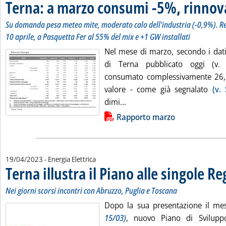
Terna: a marzo consumi -5%, rinnova
Su domanda pesa meteo mite, moderato calo dell'industria (-0,9%). Rec
10 aprile, a Pasquetta Fer al 55% del mix e +1 GW installati
Nel mese di marzo, secondo i dati
di Terna pubblicato oggi (v. al
consumato complessivamente 26,2
valore - come già segnalato
(v.
Leggi tutta la notizia: 'Ter
dimi...
Lista allegati PDF alla notizia
Rapporto marzo
19/04/2023
- Energia Elettrica
Terna illustra il Piano alle singole Re
Nei giorni scorsi incontri con Abruzzo, Puglia e Toscana
Dopo la sua presentazione il m
15/03)
, nuovo Piano di Sviluppo