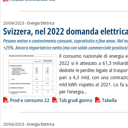
20/04/2023
- Energia Elettrica
Svizzera, nel 2022 domanda elettrica
Pesano meteo e contenimento consumi, soprattutto a fine anno. Nel m
+25%. Ancora importatrice netta (ma con saldo commerciale positivo)
Il consumo nazionale di energia el
2022 si è attestato a 61,3 miliar
dedotte le perdite legate al traspor
pari a 4,3 mld, con una contrazio
mld kWh rispetto al 2021. Lo fa sa
Leggi tutta la notizi
per l'energia...
Lista allegati PDF alla notizia
Prod e consumo 22
Tab gradi giorno
Tabella
20/04/2023
- Energia Elettrica