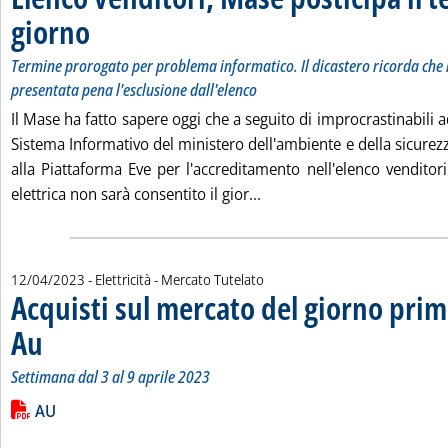
giorno
. Sottotitolo: Termine prorogato per problema informatico. Il dicastero rico
. Pubblicata giovedì 13 aprile 2023 alle 18.9.
Termine prorogato per problema informatico. Il dicastero ricorda che l
presentata pena l'esclusione dall'elenco
Il Mase ha fatto sapere oggi che a seguito di improcrastinabili 
Sistema Informativo del ministero dell'ambiente e della sicurezz
alla Piattaforma Eve per l'accreditamento nell'elenco venditori
Leggi tutta la notizia: 'El
elettrica non sarà consentito il gior...
12/04/2023
- Elettricità - Mercato Tutelato
Acquisti sul mercato del giorno prim
Au
. Sottotitolo: Settimana dal 3 al 9 aprile 2023
. Pubblicata mercoledì 12 aprile 2023 alle 9.33.
Settimana dal 3 al 9 aprile 2023
Leggi tutta la notizia: 'Acquisti sul mercato del giorno prima 
Lista allegati PDF alla notizia
AU