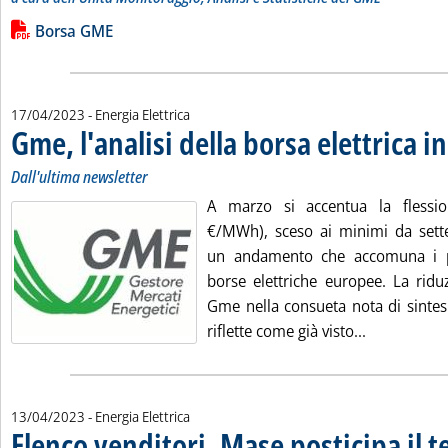
Leggi tutta la notizia: 'Risultati della Borsa elettrica'
Lista allegati PDF alla notizia
Borsa GME
17/04/2023
- Energia Elettrica
Gme, l'analisi della borsa elettrica i
Dall'ultima newsletter
A marzo si accentua la flessi
€/MWh), sceso ai minimi da set
un andamento che accomuna i pre
borse elettriche europee. La ridu
Gme nella consueta nota di sintesi
Leggi tutta 
riflette come già visto...
13/04/2023
- Energia Elettrica
Elenco venditori, Mase posticipa il 