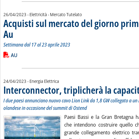
26/04/2023
- Elettricità - Mercato Tutelato
Acquisti sul mercato del giorno prim
Au
. Sottotitolo: Settimana dal 17 al 23 aprile 2023
. Pubblicata mercoledì 26 aprile 2023 alle 9.22.
Settimana dal 17 al 23 aprile 2023
Leggi tutta la notizia: 'Acquisti sul mercato del giorno prima 
Lista allegati PDF alla notizia
AU
24/04/2023
- Energia Elettrica
Interconnector, triplicherà la capac
I due paesi annunciano nuovo cavo Lion Link da 1,8 GW collegato a un 
olandese in occasione del summit di Ostend
Paesi Bassi e la Gran Bretagna 
che intendono costruire quello ch
grande collegamento elettrico tra