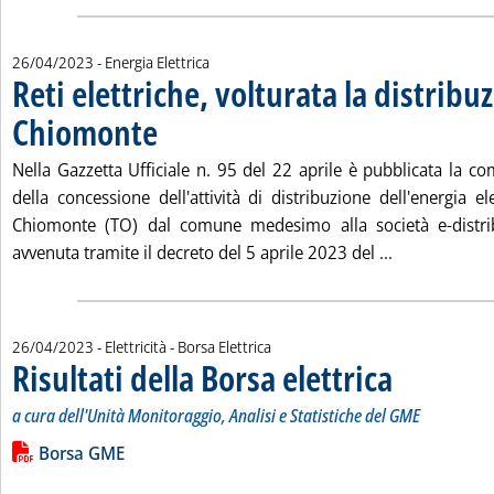
26/04/2023
- Energia Elettrica
Reti elettriche, volturata la distribu
Chiomonte
. Pubblicata mercoledì 26 aprile 2023 alle 10.53.
Nella Gazzetta Ufficiale n. 95 del 22 aprile è pubblicata la c
della concessione dell'attività di distribuzione dell'energia 
Chiomonte (TO) dal comune medesimo alla società e-distrib
Leggi tutta l
avvenuta tramite il decreto del 5 aprile 2023 del ...
26/04/2023
- Elettricità - Borsa Elettrica
Risultati della Borsa elettrica
. Sottotitolo: a cur
. Pubblicata mercol
a cura dell'Unità Monitoraggio, Analisi e Statistiche del GME
Leggi tutta la notizia: 'Risultati della Borsa elettrica'
Lista allegati PDF alla notizia
Borsa GME