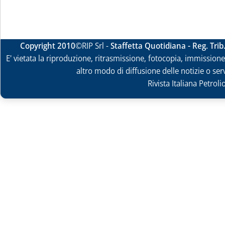
Copyright 2010
©RIP Srl -
Staffetta Quotidiana - Reg. Tri
E' vietata la riproduzione, ritrasmissione, fotocopia, immissione 
altro modo di diffusione delle notizie o ser
Rivista Italiana Petrol