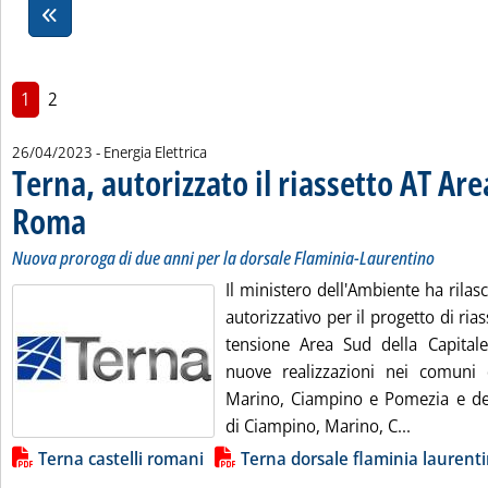
1
2
26/04/2023
- Energia Elettrica
Terna, autorizzato il riassetto AT Are
Roma
. Sottotitolo: Nuova proroga di due anni per la dorsale Flaminia-Laurentino
. Pubblicata mercoledì 26 aprile 2023 alle 14.20.
Nuova proroga di due anni per la dorsale Flaminia-Laurentino
Il ministero dell'Ambiente ha rilasc
autorizzativo per il progetto di rias
tensione Area Sud della Capitale
nuove realizzazioni nei comun
Marino, Ciampino e Pomezia e de
Leggi tutt
di Ciampino, Marino, C...
Lista allegati PDF alla notizia
Terna castelli romani
Terna dorsale flaminia laurent