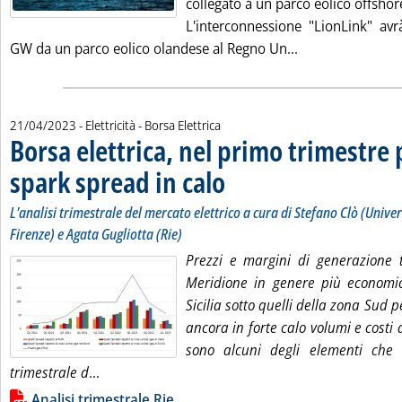
collegato a un parco eolico offshor
L'interconnessione "LionLink" avr
Leggi tutta la n
GW da un parco eolico olandese al Regno Un...
21/04/2023
- Elettricità - Borsa Elettrica
Borsa elettrica, nel primo trimestre 
spark spread in calo
. Sottotitolo: L'analisi trimestrale del mer
. Pubblicata venerdì 21 aprile 2023 alle 
L'analisi trimestrale del mercato elettrico a cura di Stefano Clò (Univers
Firenze) e Agata Gugliotta (Rie)
Prezzi e margini di generazione t
Meridione in genere più economic
Sicilia sotto quelli della zona Sud p
ancora in forte calo volumi e costi 
sono alcuni degli elementi che 
Leggi tutta la notizia: 'Borsa elettrica, nel pri
trimestrale d
...
Lista allegati PDF alla notizia
Analisi trimestrale Rie