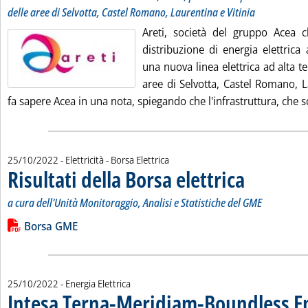
delle aree di Selvotta, Castel Romano, Laurentina e Vitinia
Areti, società del gruppo Acea ch
distribuzione di energia elettrica
una nuova linea elettrica ad alta te
aree di Selvotta, Castel Romano, L
fa sapere Acea in una nota, spiegando che l'infrastruttura, che sos
25/10/2022
- Elettricità - Borsa Elettrica
Risultati della Borsa elettrica
. Sottotitolo: a cur
. Pubblicata marted
a cura dell'Unità Monitoraggio, Analisi e Statistiche del GME
Leggi tutta la notizia: 'Risultati della Borsa elettrica'
Lista allegati PDF alla notizia
Borsa GME
25/10/2022
- Energia Elettrica
Intesa Terna-Meridiam-Boundless E