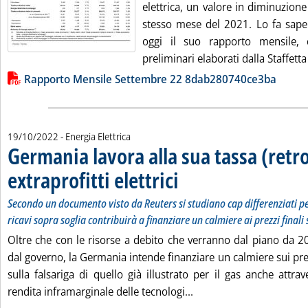
elettrica, un valore in diminuzione
stesso mese del 2021. Lo fa sap
oggi il suo rapporto mensile,
preliminari elaborati dalla Staffetta 
Lista allegati PDF alla notizia
Rapporto Mensile Settembre 22 8dab280740ce3ba
19/10/2022
- Energia Elettrica
Germania lavora alla sua tassa (retro
extraprofitti elettrici
. Sottotitolo: Secondo un documento vist
. Pubblicata mercoledì 19 ottobre 2022 
Secondo un documento visto da Reuters si studiano cap differenziati pe
ricavi sopra soglia contribuirà a finanziare un calmiere ai prezzi finali 
Oltre che con le risorse a debito che verranno dal piano da 2
dal governo, la Germania intende finanziare un calmiere sui prezzi
sulla falsariga di quello già illustrato per il gas anche attra
Leggi tutta la notizia: '
rendita inframarginale delle tecnologi...