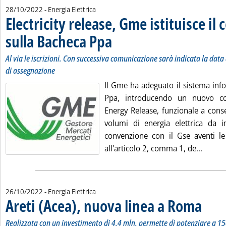
28/10/2022
- Energia Elettrica
Electricity release, Gme istituisce il
sulla Bacheca Ppa
. Sottotitolo: Al via le iscrizioni. Con success
. Pubblicata venerdì 28 ottobre 2022 alle 10.15
Al via le iscrizioni. Con successiva comunicazione sarà indicata la dat
di assegnazione
Il Gme ha adeguato il sistema inf
Ppa, introducendo un nuovo c
Energy Release, funzionale a conse
volumi di energia elettrica da im
convenzione con il Gse aventi le 
Leggi t
all'articolo 2, comma 1, de...
26/10/2022
- Energia Elettrica
Areti (Acea), nuova linea a Roma
. Sottotit
. Pubblica
Realizzata con un investimento di 4,4 mln, permette di potenziare a 150