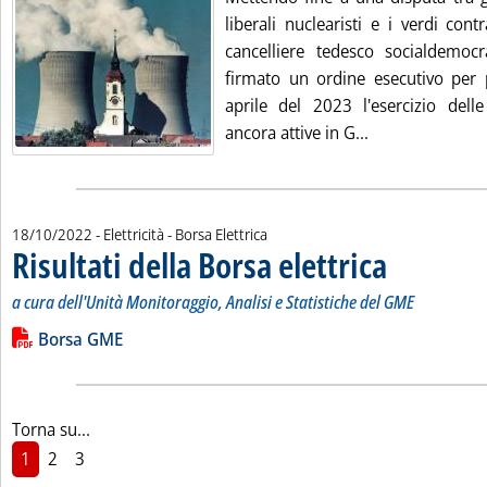
liberali nuclearisti e i verdi contr
cancelliere tedesco socialdemoc
firmato un ordine esecutivo per 
aprile del 2023 l'esercizio delle
Leggi tutta la n
ancora attive in G...
18/10/2022
- Elettricità - Borsa Elettrica
Risultati della Borsa elettrica
. Sottotitolo: a cur
. Pubblicata marted
a cura dell'Unità Monitoraggio, Analisi e Statistiche del GME
Leggi tutta la notizia: 'Risultati della Borsa elettrica'
Lista allegati PDF alla notizia
Borsa GME
Torna su...
1
2
3