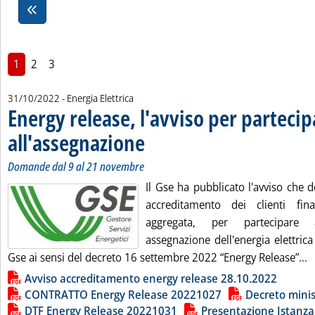
1
2
3
31/10/2022
- Energia Elettrica
Energy release, l'avviso per partecip
all'assegnazione
. Sottotitolo: Domande dal 9 al 21 novembre
. Pubblicata lunedì 31 ottobre 2022 alle 15.11.
Domande dal 9 al 21 novembre
Il Gse ha pubblicato l'avviso che d
accreditamento dei clienti fi
aggregata, per partecipare
assegnazione dell'energia elettrica 
L
Gse ai sensi del decreto 16 settembre 2022 “Energy Release”...
Lista allegati PDF alla notizia
Avviso accreditamento energy release 28.10.2022
CONTRATTO Energy Release 20221027
Decreto minis
DTF Energy Release 20221031
Presentazione Istanz