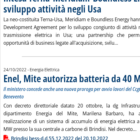
sviluppo attività negli Usa
. Pubblicata martedì 25 ot
La neo-costituita Terna-Usa, Meridiam e Boundless Energy hanno
Development Agreement per lo sviluppo congiunto di attività n
trasmissione elettrica in Usa; una partnership che perme
Leggi tutt
opportunità di business legate all'acquisizione, svilu...
24/10/2022
- Energia Elettrica
Enel, Mite autorizza batteria da 40 
Il ministero concede anche una nuova proroga per avvio lavori del Ccg
Benevento
Con decreto direttoriale datato 20 ottobre, la dg Infrastru
dipartimento Energia del Mite, Marilena Barbaro, ha au
realizzazione di un sistema di accumulo di energia elettrica a
L
MW presso la sua centrale a carbone di Brindisi. Nel decreto...
Lista allegati PDF alla notizia
Brindisi bess-d.d.55.12.2022 del 20.10.2022