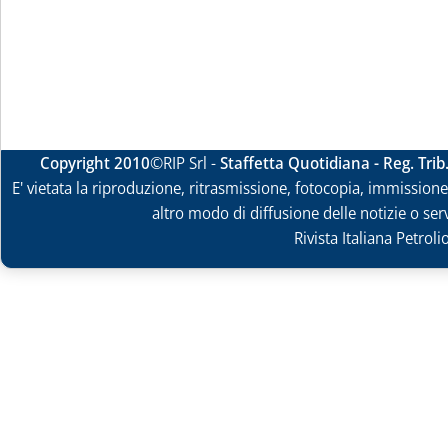
Copyright 2010
©RIP Srl -
Staffetta Quotidiana - Reg. Tri
E' vietata la riproduzione, ritrasmissione, fotocopia, immissione 
altro modo di diffusione delle notizie o ser
Rivista Italiana Petrol