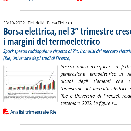
28/10/2022
- Elettricità - Borsa Elettrica
Borsa elettrica, nel 3° trimestre cre
i margini del termoelettrico
. Sottotitolo: Spark sp
. Pubblicata venerdì 2
Spark spread raddoppiano rispetto al 2°t. L'analisi del mercato elettri
(Rie, Università degli studi di Firenze)
Prezzo unico d'acquisto in fort
generazione termoelettrica in ult
alcuni degli elementi che em
trimestrale del mercato elettrico
(Rie e Università di Firenze), rela
Leggi 
settembre 2022. Le figure s
...
Lista allegati PDF alla notizia
Analisi trimestrale Rie