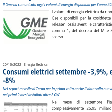
Il Gme ha comunicato oggi i volumi di energia disponibili per l'anno 2
I volumi di energia elettrica da rin
Gse disponibili per la cosiddetta 
release", ossia aventi le caratteristic
comma 1, del decreto del Mite 
Leggi tutta la notizia: 'Ele
scorso...
20/10/2022
- Energia Elettrica
Consumi elettrici settembre -3,9%, 
-8%
. Sottotitolo: Nel report mensile di Terna per la prima volta anche il dato sulla n
. Pubblicata giovedì 20 ottobre 2022 alle 11.39.
Nel report mensile di Terna per la prima volta anche il dato sulla nuov
nei primi 9 mesi installati oltre 2 GW
Nel mese di settembre l'It
complessivamente 25,95 miliar