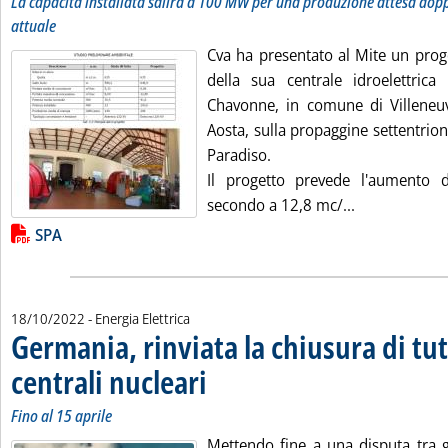
La capacità installata salirà a 100 MW per una produzione attesa dopp
attuale
Cva ha presentato al Mite un prog
della sua centrale idroelettric
Chavonne, in comune di Villeneu
Aosta, sulla propaggine settentrio
Paradiso.
Il progetto prevede l'aumento d
Leggi tutta l
secondo a 12,8 mc/...
Lista allegati PDF alla notizia
SPA
18/10/2022
- Energia Elettrica
Germania, rinviata la chiusura di tutt
centrali nucleari
. Sottotitolo: Fino al 15 aprile
. Pubblicata martedì 18 ottobre 2022 alle 10.29.
Fino al 15 aprile
Mettendo fine a una disputa tra gl