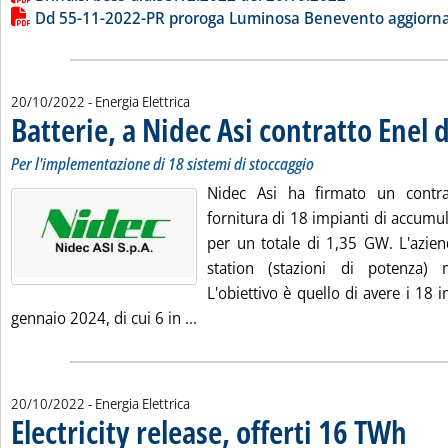
Dd 55-11-2022-PR proroga Luminosa Benevento aggiorn
20/10/2022
- Energia Elettrica
Batterie, a Nidec Asi contratto Enel
Per l'implementazione di 18 sistemi di stoccaggio
Nidec Asi ha firmato un contr
fornitura di 18 impianti di accumul
per un totale di 1,35 GW. L'azie
station (stazioni di potenza) m
L'obiettivo è quello di avere i 18 
Leggi tutta la notizia: 'Batterie, a
gennaio 2024, di cui 6 in ...
20/10/2022
- Energia Elettrica
Electricity release, offerti 16 TWh
. Sottot
. Pubbli