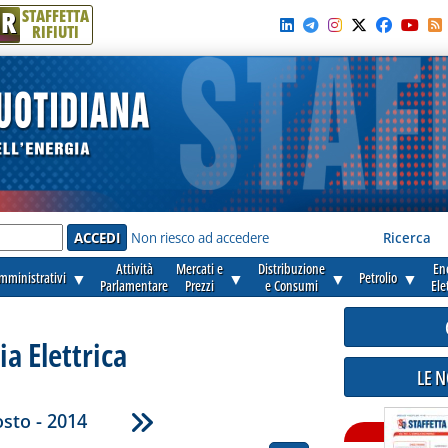
R
STAFFETTA
RIFIUTI
e'
Non riesco ad accedere
Ricerca
Attività
Mercati e
Distribuzione
En
amministrativi
▼
▼
▼
Petrolio
▼
Parlamentare
Prezzi
e Consumi
Ele
ia Elettrica
LE 
sto - 2014