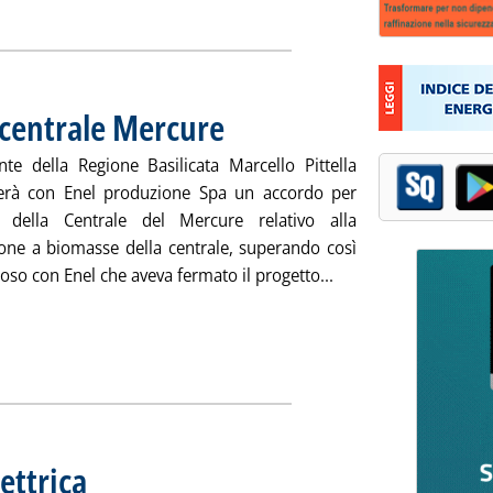
utta la notizia: 'Nissan con Mitsubishi Motors per vettura elett
 centrale Mercure
. Pubblicata martedì 05 agosto 2014 alle 15.37.
ente della Regione Basilicata Marcello Pittella
verà con Enel produzione Spa un accordo per
io della Centrale del Mercure relativo alla
ione a biomasse della centrale, superando così
Leggi tutta la notizi
ioso con Enel che aveva fermato il progetto...
lettrica
. Sottotitolo: a cura dell'Unità Statistiche di mercato del GME
. Pubblicata martedì 05 agosto 2014 alle 14.40.