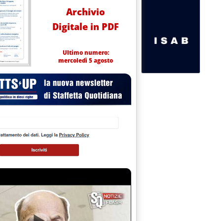
Archivio
Digitale in PDF
Ultimo numero:
mercoledì 5 agosto
via libera a merchant line con la Svizzera'