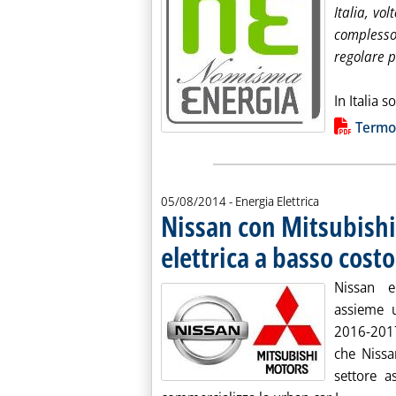
Italia, vo
complesso
regolare p
In Italia s
Lista allegati PDF alla notiz
Termov
05/08/2014
- Energia Elettrica
Nissan con Mitsubishi
elettrica a basso costo
Nissan e
assieme u
2016-2017
che Nissa
settore a