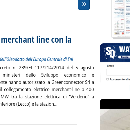
 a merchant line con la
ealizzato all'interno dell'Oleodotto dell'Europa Centrale di Eni
 alle 12.2.
dell'Oleodotto dell'Europa Centrale di Eni
ecreto n. 239/EL-117/214/2014 del 5 agosto
ministeri dello Sviluppo economico e
ente hanno autorizzato la Greenconnector Srl a
 il collegamento elettrico merchant-line a 400
MW tra la stazione elettrica di “Verderio” a
Leggi tutta la notizia: 'Elettricità, 
nferiore (Lecco) e la stazion...
ia