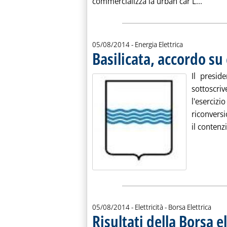
Leggi t
commercializza la urban car L...
05/08/2014
- Energia Elettrica
Basilicata, accordo su
Il presid
sottoscri
l'eserciz
riconvers
il contenz
05/08/2014
- Elettricità - Borsa Elettrica
Risultati della Borsa e