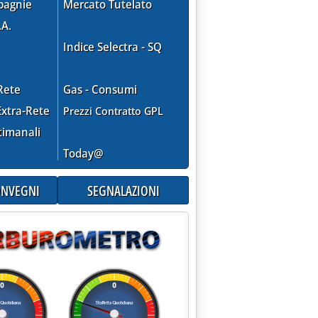
pagnie
Mercato Tutelato
.A.
Indice Selectra - SQ
Rete
Gas - Consumi
xtra-Rete
Prezzi Contratto GPL
timanali
Today@
CONVEGNI
SEGNALAZIONI
etti di valorizzazione del contenuto energetico dei rifiuti urbani