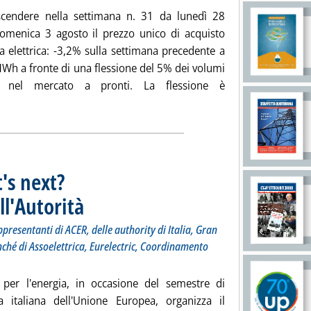
cendere nella settimana n. 31 da lunedì 28
domenica 3 agosto il prezzo unico di acquisto
a elettrica: -3,2% sulla settimana precedente a
Wh a fronte di una flessione del 5% dei volumi
i nel mercato a pronti. La flessione è
tutta la notizia: 'Borsa elettrica, prezzo in calo del 3,2%'
's next?
l'Autorità
. Sottotitolo: Il 15 settembre a Roma, interverranno i rappresentanti 
. Pubblicata lunedì 04 agosto 2014 alle 17.29.
presentanti di ACER, delle authority di Italia, Gran
ché di Assoelettrica, Eurelectric, Coordinamento
à per l'energia, in occasione del semestre di
a italiana dell'Unione Europea, organizza il