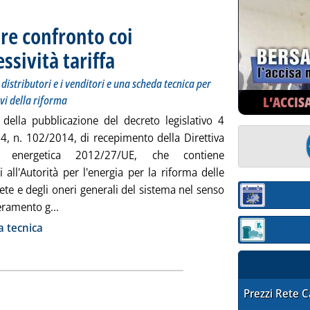
pre confronto coi
sività tariffa
. Sottotitolo: Seminario il 6 ottobre con le associazioni, i di
. Pubblicata giovedì 07 agosto 2014 alle 17.47.
 distributori e i venditori e una scheda tecnica per
L’ACCIS
ivi della riforma
 della pubblicazione del decreto legislativo 4
14, n. 102/2014, di recepimento della Direttiva
za energetica 2012/27/UE, che contiene
i all'Autorità per l'energia per la riforma delle
 rete e degli oneri generali del sistema nel senso
Sezione:
Leggi tutta la notizia: 'Elettricità, Autorità apre c
eramento g...
ia
a tecnica
Sezione: quotaz
STAFFETTA PRE
Prezzi Rete 