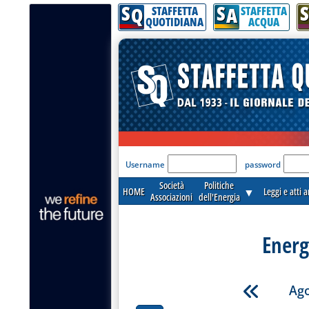
S
S
S
Q
A
STAFFETTA
STAFFETTA
QUOTIDIANA
ACQUA
'Modulo Login per acceder
Username
password
Società
Politiche
HOME
▼
Leggi e atti 
Associazioni
dell'Energia
Energ
Ago