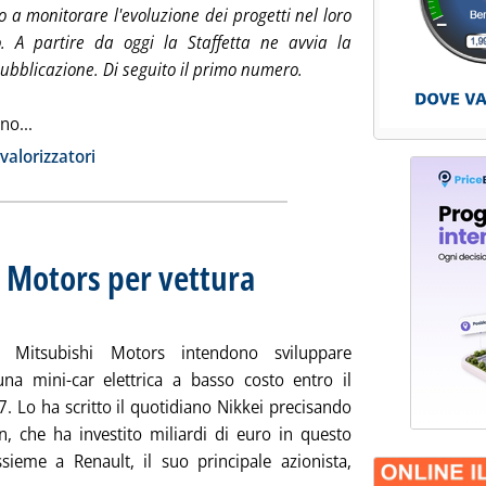
lto a monitorare l'evoluzione dei progetti nel loro
. A partire da oggi la Staffetta ne avvia la
ubblicazione. Di seguito il primo numero.
Leggi tutta la notizia: 'Rating delle nuove infrastrutture per
ono...
ia
alorizzatori
 Motors per vettura
. Pubblicata martedì 05 agosto 2014 alle 15.40.
 Mitsubishi Motors intendono sviluppare
na mini-car elettrica a basso costo entro il
. Lo ha scritto il quotidiano Nikkei precisando
n, che ha investito miliardi di euro in questo
ssieme a Renault, il suo principale azionista,