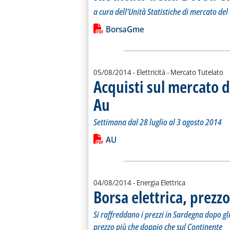
a cura dell'Unità Statistiche di mercato de
Leggi tutta la notizia: 'Risultati della
Lista allegati PDF alla notiz
BorsaGme
05/08/2014
- Elettricità - Mercato Tutelato
Acquisti sul mercato d
Au
. Sottotitolo: Settimana dal 28 luglio al 3 agosto 
. Pubblicata martedì 05 agosto 2014 alle 14.38.
Settimana dal 28 luglio al 3 agosto 2014
Leggi tutta la notizia: 'Acquisti sul 
Lista allegati PDF alla notiz
AU
04/08/2014
- Energia Elettrica
Borsa elettrica, prezzo
Si raffreddano i prezzi in Sardegna dopo gli 
prezzo più che doppio che sul Continente