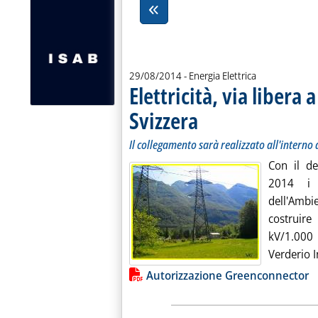
29/08/2014
- Energia Elettrica
Elettricità, via libera
Svizzera
. Sottotitolo: Il collegamento sarà r
. Pubblicata venerdì 29 agosto 2014
Il collegamento sarà realizzato all'interno 
Con il d
2014 i 
dell'Ambi
costruire
kV/1.000 
Verderio I
Lista allegati PDF alla notiz
Autorizzazione Greenconnector