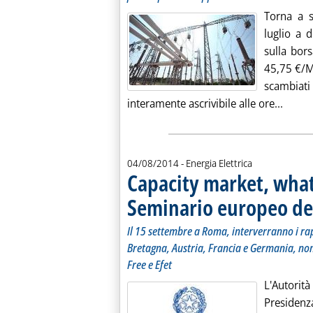
Torna a s
luglio a 
sulla bors
45,75 €/M
scambiat
Leggi 
interamente ascrivibile alle ore...
04/08/2014
- Energia Elettrica
Capacity market, what
Seminario europeo del
Il 15 settembre a Roma, interverranno i rap
Bretagna, Austria, Francia e Germania, non
Free e Efet
L'Autorit
Presidenz