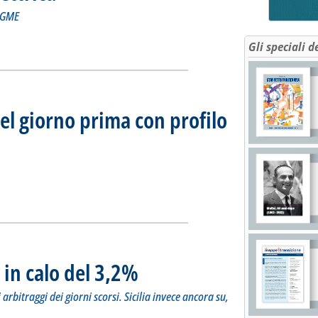
l GME
 Borsa elettrica'
ia
Gli speciali d
el giorno prima con profilo
2014
mercato del giorno prima con profilo Au'
ia
 in calo del 3,2%
. Sottotitolo: Si raffreddano i prezzi in Sardegna dopo
. Pubblicata lunedì 04 agosto 2014 alle 17.51.
arbitraggi dei giorni scorsi. Sicilia invece ancora su,