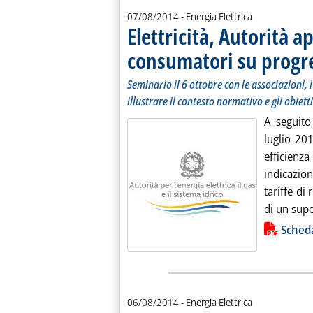
07/08/2014
- Energia Elettrica
Elettricità, Autorità a
consumatori su progres
Seminario il 6 ottobre con le associazioni, i
illustrare il contesto normativo e gli obiett
A seguito
luglio 20
efficien
indicazion
tariffe di
di un sup
Lista allegati PDF alla notiz
Sched
06/08/2014
- Energia Elettrica