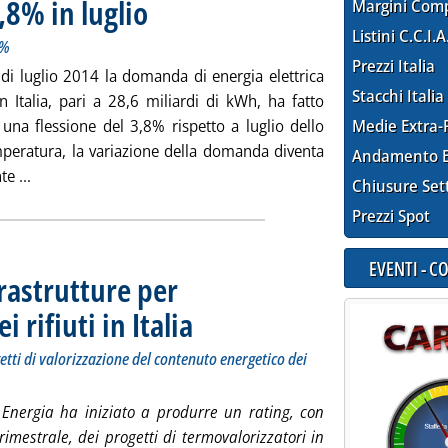
,8% in luglio
. Sottotitolo: Al netto della temperatura il calo è dell'1,6%
. Pubblicata mercoledì 06 agosto 2014 alle 11.42.
Margini Com
Listini C.C.I.A
6%
Prezzi Italia
di luglio 2014 la domanda di energia elettrica
Stacchi Italia
in Italia, pari a 28,6 miliardi di kWh, ha fatto
 una flessione del 3,8% rispetto a luglio dello
Medie Extra-
mperatura, la variazione della domanda diventa
Andamento E
Leggi tutta la notizia: 'Elettricità, consumi -3,8% in luglio '
e ...
Chiusure Set
Prezzi Spot
EVENTI - 
rastrutture per
 rifiuti in Italia
. Sottotitolo: Monitoraggio di Nomisma Energia sui prog
. Pubblicata mercoledì 06 agosto 2014 alle 10.44.
ti di valorizzazione del contenuto energetico dei
nergia ha iniziato a produrre un rating, con
imestrale, dei progetti di termovalorizzatori in