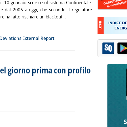
 il 10 gennaio scorso sul sistema Continentale,
re dal 2006 a oggi, che secondo il regolatore
Leggi tutta la notizia: 'Elettri
re ha fatto rischiare un blackout...
ia
 Deviations External Report
el giorno prima con profilo
mercato del giorno prima con profilo Au'
ia