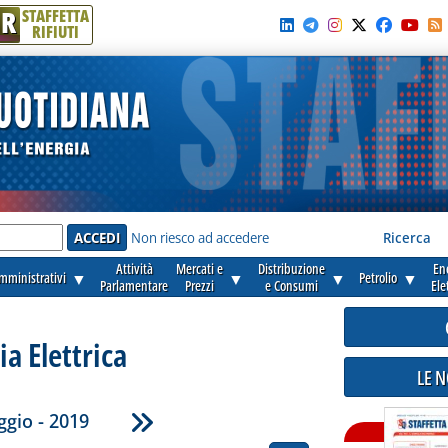
R
STAFFETTA
RIFIUTI
e'
Non riesco ad accedere
Ricerca
Attività
Mercati e
Distribuzione
En
amministrativi
▼
▼
▼
Petrolio
▼
Parlamentare
Prezzi
e Consumi
Ele
ia Elettrica
LE 
gio - 2019