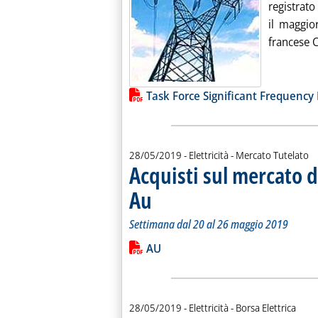
registrato
il maggio
francese C
Lista allegati PDF alla notiz
Task Force Significant Frequency
28/05/2019
- Elettricità - Mercato Tutelato
Acquisti sul mercato d
Au
. Sottotitolo: Settimana dal 20 al 26 maggio 2019
. Pubblicata martedì 28 maggio 2019 alle 9.46.
Settimana dal 20 al 26 maggio 2019
Leggi tutta la notizia: 'Acquisti sul 
Lista allegati PDF alla notiz
AU
28/05/2019
- Elettricità - Borsa Elettrica