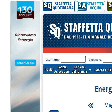
S
S
S
Q
A
STAFFETTA
STAFFETTA
QUOTIDIANA
ACQUA
'Modulo Login per acceder
Username
password
Società
Politiche
HOME
▼
Leggi e atti 
Associazioni
dell'Energia
Energ
Mag