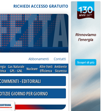
RICHIEDI ACCESSO GRATUITO
Abbonamenti
Contatti
ergia
Gas Naturale
Altre Fonti
Ambiente
Nucleare
ttrica
GPL - GNL
Efficienza
Sicurezza
COMMENTI - EDITORIALI
NOTIZIE GIORNO PER GIORNO