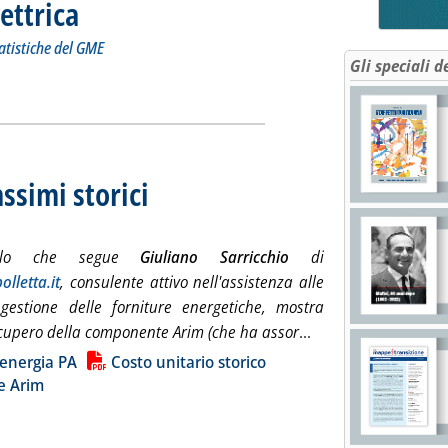
lettrica
. Sottotitolo: a cura dell'Unità Monitoraggio, Analisi e Statistiche del GME
. Pubblicata martedì 28 maggio 2019 alle 9.46.
tatistiche del GME
Gli speciali d
 Borsa elettrica'
ia
ssimi storici
. Sottotitolo: Energia e PA
. Pubblicata lunedì 27 maggio 2019 alle 15.17.
ticolo che segue
Giuliano Sarricchio
di
olletta.it
, consulente attivo nell'assistenza alle
gestione delle forniture energetiche, mostra
Leggi tutta la notiz
ecupero della componente Arim (che ha assor
...
ia
 energia PA
Costo unitario storico
e Arim