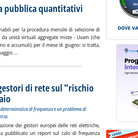
 pubblica quantitativi
 mercoledì 29 maggio 2019 alle 13.28.
nabili per la procedura mensile di selezione di
o da unità virtuali aggregate miste - Uvam (che
 e accumuli) per il mese di giugno: si tratta,
Leggi tutta la notizia: 'Dispacciamento, Terna pubblic
aggio ...
gestori di rete sul "rischio
aio
. Sottotitolo: Effetto combinato tra una forte deviazione deterministica di frequenza e 
. Pubblicata mercoledì 29 maggio 2019 alle 12.49.
 deterministica di frequenza e un problema di
tria.
azione dei gestori europei delle reti elettriche,
ha pubblicato un report sul calo di frequenza