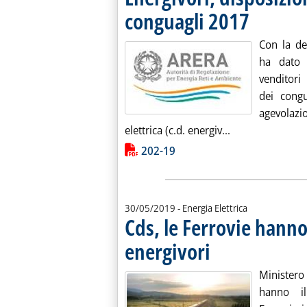
conguagli 2017
. Pubblicata vene
Con la de
ha dato d
venditori 
dei congu
agevolazi
Leggi tutta la n
elettrica (c.d. energiv...
Lista allegati PDF alla notiz
202-19
30/05/2019
- Energia Elettrica
Cds, le Ferrovie hanno 
energivori
. Pubblicata giovedì 30 maggi
Ministero 
hanno il