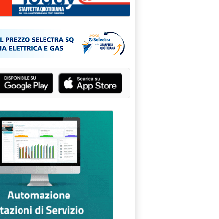
cità, report dei gestori di rete sul "rischio blackout" del 10 genna