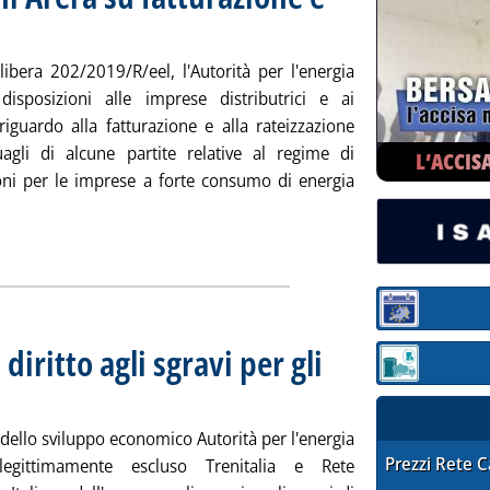
rdì 31 maggio 2019 alle 11.22.
libera 202/2019/R/eel, l'Autorità per l'energia
isposizioni alle imprese distributrici e ai
riguardo alla fatturazione e alla rateizzazione
agli di alcune partite relative al regime di
L’ACCIS
oni per le imprese a forte consumo di energia
otizia: 'Energivori, disposizioni Arera su fatturazione e conguag
ia
Sezione:
diritto agli sgravi per gli
Sezione: quotaz
o 2019 alle 17.25.
dello sviluppo economico Autorità per l'energia
STAFFETTA PRE
Prezzi Rete 
legittimamente escluso Trenitalia e Rete