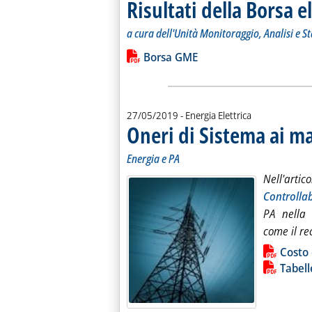
Risultati della Borsa e
a cura dell'Unità Monitoraggio, Analisi e S
Leggi tutta la notizia: 'Risultati della
Lista allegati PDF alla notiz
Borsa GME
27/05/2019
- Energia Elettrica
Oneri di Sistema ai ma
Energia e PA
Nell'ar
Controllab
PA nella 
come il r
Lista allegati PDF alla notiz
Costo
Tabell