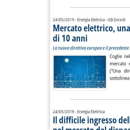
di:
24/05/2019
- Energia Elettrica -
GB Zorzoli
Mercato elettrico, una
di 10 anni
. Sottotitolo: La nuova diretti
. Pubblicata venerdì 24 maggio
La nuova direttiva europea e il precedente
Coglie ne
mercato e
(“Una dir
sottolinea
24/05/2019
- Energia Elettrica
Il difficile ingresso de
nel mercato del disp