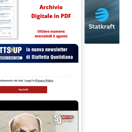
Archivio
Digitale in PDF
Ultimo numero:
mercoledì 5 agosto
a Camera dal Gse per ripercorrere le tappe salienti del processo di liberalizzazione insieme ai p
e 13.7.
 anni'