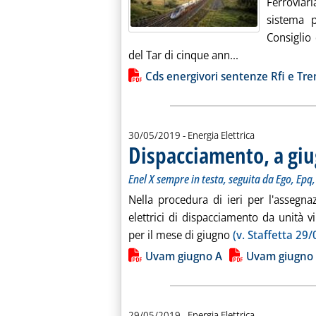
Ferroviari
sistema p
Consiglio
Leggi tutta la n
del Tar di cinque ann...
Lista allegati PDF alla notiz
Cds energivori sentenze Rfi e Tren
30/05/2019
- Energia Elettrica
Dispacciamento, a gi
Enel X sempre in testa, seguita da Ego, Epq
Nella procedura di ieri per l'assegn
elettrici di dispacciamento da unità
per il mese di giugno
(v. Staffetta 29/
Lista allegati PDF alla notiz
Uvam giugno A
Uvam giugno
29/05/2019
- Energia Elettrica