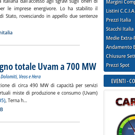
a Italiana dall'accesso agli sgravi sugli oneri di
Margini Com
er le imprese energivore. Lo ha stabilito il
Listini C.C.I.A
 di Stato, rovesciando in appello due sentenze
Prezzi Italia
otizia: 'Cds, le Ferrovie hanno diritto agli sgravi per gli energivo
Stacchi Italia
ia
italia
Medie Extra-
Andamento E
Chiusure Set
ugno totale Uvam a 700 MW
. Sottotitolo: Enel X sempre
. Pubblicata giovedì 30 mag
Prezzi Spot
, Dolomiti, Veos e Hera
EVENTI - 
azione di circa 490 MW di capacità per servizi
 virtuali miste di produzione e consumo (Uvam)
Leggi tutta la notizia: 'Dispacciamento, a giugno
05)
, Terna h...
ia
 B