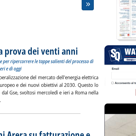
la prova dei venti anni
. Sottotitolo: La due giorni promossa all
. Pubblicata venerdì 31 maggio 2019 all
per ripercorrere le tappe salienti del processo di
eri e di oggi
beralizzazione del mercato dell'energia elettrica
 europeo e dei nuovi obiettivi al 2030. Questo lo
dal Gse, svoltosi mercoledì e ieri a Roma nella
Leggi tutta la notizia: 'Il mercato elettrico alla prova dei venti
.
ni Arera su fatturazione e