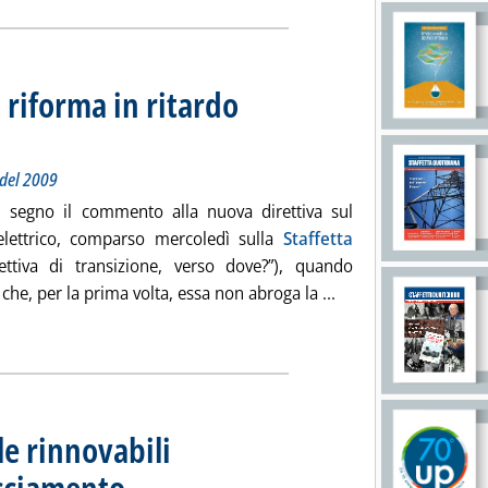
 riforma in ritardo
va europea e il precedente del 2009
 2019 alle 11.18.
 del 2009
l segno il commento alla nuova direttiva sul
lettrico, comparso mercoledì sulla
Staffetta
ettiva di transizione, verso dove?”), quando
Leggi tutta la notizi
 che, per la prima volta, essa non abroga la ...
lle rinnovabili
acciamento
. Sottotitolo: Le aperture sperimentali del Msd agli impianti da Fer h
. Pubblicata venerdì 24 maggio 2019 alle 11.16.