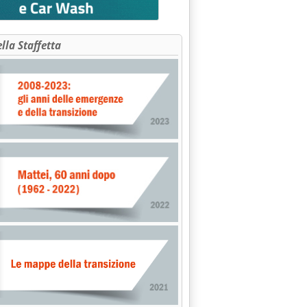
ella Staffetta
ia: 'Oneri di Sistema ai massimi storici'