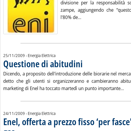
divisione per la responsabilità s
zampe, aggiungendo che “questo 
Leggi tutta la notizia: 
l'80% de...
25/11/2009
- Energia Elettrica
Questione di abitudini
. Pubblicata mercoledì 25 novembr
Dicendo, a proposito dell'introduzione delle biorarie nel merca
detto che gli utenti si organizzeranno e cambieranno abitu
Leg
marketing di Enel ha toccato martedì un punto importante...
24/11/2009
- Energia Elettrica
Enel, offerta a prezzo fisso ‘per fasc
. Sottotitolo: Presentate “Energia Tutto Compreso” con una ‘taglia' in più e ”Gas T
. Pubblicata martedì 24 novembre 2009 alle 18.23.