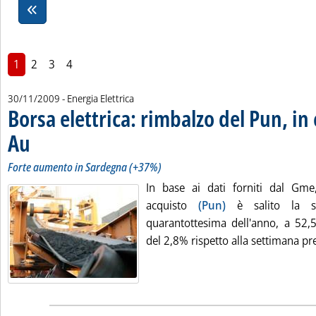
1
2
3
4
30/11/2009
- Energia Elettrica
Borsa elettrica: rimbalzo del Pun, in 
Au
. Sottotitolo: Forte aumento in Sardegna (+37%)
. Pubblicata lunedì 30 novembre 2009 alle 17.10.
Forte aumento in Sardegna (+37%)
In base ai dati forniti dal Gme
acquisto
(Pun)
è salito la se
quarantottesima dell'anno, a 52,
del 2,8% rispetto alla settimana pr