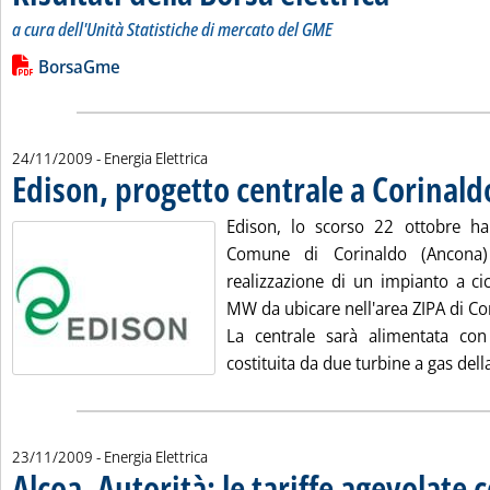
a cura dell'Unità Statistiche di mercato del GME
Leggi tutta la notizia: 'Risultati della Borsa elettrica'
Lista allegati PDF alla notizia
BorsaGme
24/11/2009
- Energia Elettrica
Edison, progetto centrale a Corinald
Edison, lo scorso 22 ottobre ha
Comune di Corinaldo (Ancona)
realizzazione di un impianto a c
MW da ubicare nell'area ZIPA di Co
La centrale sarà alimentata con
costituita da due turbine a gas della
23/11/2009
- Energia Elettrica
Alcoa, Autorità: le tariffe agevolate 