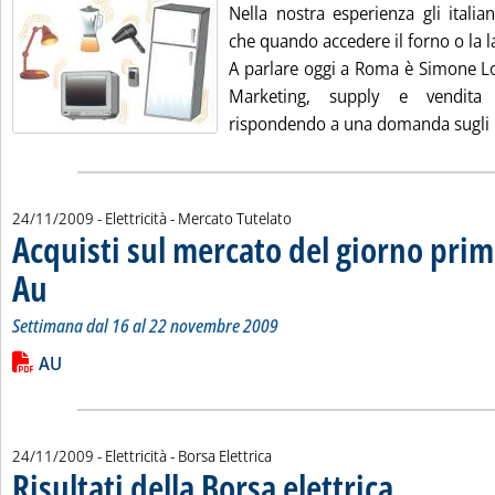
Nella nostra esperienza gli italia
che quando accedere il forno o la la
A parlare oggi a Roma è Simone Lo
Marketing, supply e vendita 
rispondendo a una domanda sugli i
24/11/2009
- Elettricità - Mercato Tutelato
Acquisti sul mercato del giorno prim
Au
. Sottotitolo: Settimana dal 16 al 22 novembre 2009
. Pubblicata martedì 24 novembre 2009 alle 15.19.
Settimana dal 16 al 22 novembre 2009
Leggi tutta la notizia: 'Acquisti sul mercato del giorno prima 
Lista allegati PDF alla notizia
AU
24/11/2009
- Elettricità - Borsa Elettrica
Risultati della Borsa elettrica
. Sottotitolo: a cur
. Pubblicata marte