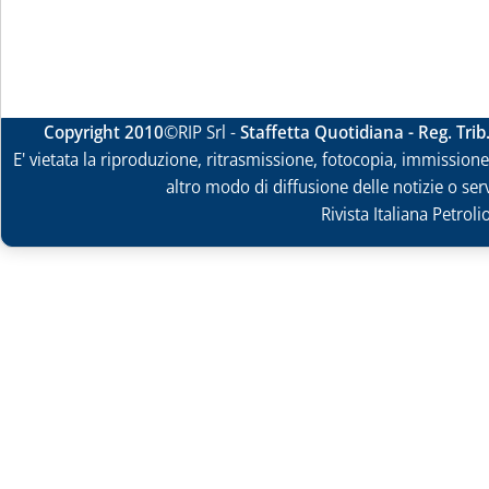
Copyright 2010
©RIP Srl -
Staffetta Quotidiana - Reg. Tri
E' vietata la riproduzione, ritrasmissione, fotocopia, immissione 
altro modo di diffusione delle notizie o ser
Rivista Italiana Petrol