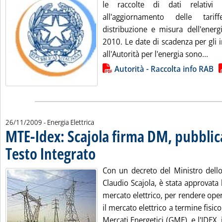
le raccolte di dati relativi 
all'aggiornamento delle tarif
distribuzione e misura dell'energi
2010. Le date di scadenza per gli i
Legg
all'Autorità per l'energia sono...
Lista allegati PDF alla notizia
Autorità - Raccolta info RAB
26/11/2009
- Energia Elettrica
MTE-Idex: Scajola firma DM, pubblic
Testo Integrato
. Pubblicata giovedì 26 novembre 2009 alle 12.1.
Con un decreto del Ministro dell
Claudio Scajola, è stata approvata 
mercato elettrico, per rendere opera
il mercato elettrico a termine fisic
Mercati Energetici (GME), e l'IDEX, 