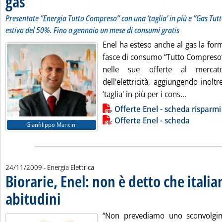
gas
Presentate “Energia Tutto Compreso” con una ‘taglia' in più e ”Gas Tu
estivo del 50%. Fino a gennaio un mese di consumi gratis
Enel ha esteso anche al gas la for
fasce di consumo “Tutto Compreso
nelle sue offerte al mercat
dell'elettricità, aggiungendo inol
Leggi tutt
‘taglia' in più per i cons...
Lista allegati PDF alla notizia
Offerte Enel - scheda risparmi
Offerte Enel - scheda
Gianfilippo Mancini
24/11/2009
- Energia Elettrica
Biorarie, Enel: non è detto che itali
abitudini
. Pubblicata martedì 24 novembre 2009 alle 16.58.
“Non prevediamo uno sconvolgime