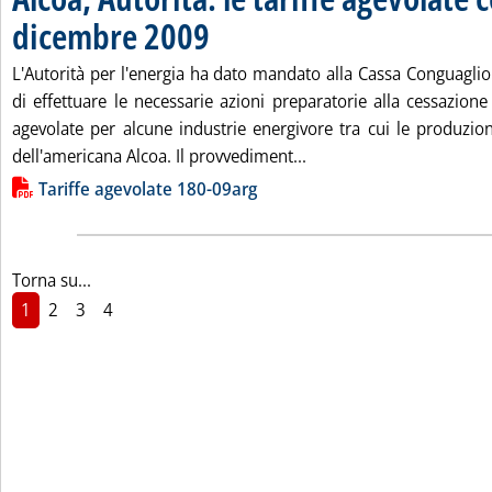
dicembre 2009
. Pubblicata lunedì 23 novembre 2009 alle 18.52.
L'Autorità per l'energia ha dato mandato alla Cassa Conguaglio p
di effettuare le necessarie azioni preparatorie alla cessazione d
agevolate per alcune industrie energivore tra cui le produzion
Leggi tutta la notizia: 
dell'americana Alcoa. Il provvediment...
Lista allegati PDF alla notizia
Tariffe agevolate 180-09arg
Torna su...
1
2
3
4