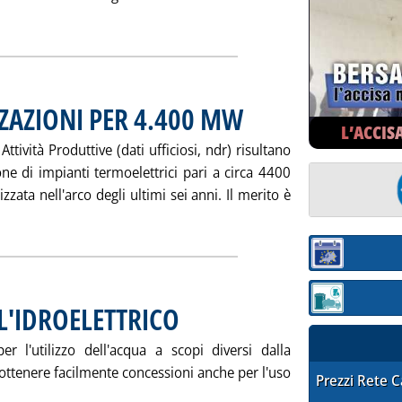
gi tutta la notizia: 'MAP: NUOVE AUTORIZZAZIONI PER 4.400 
ZAZIONI PER 4.400 MW
. Pubblicata mercoledì 07 agosto 200
L’ACCIS
ttività Produttive (dati ufficiosi, ndr) risultano
one di impianti termoelettrici pari a circa 4400
ata nell'arco degli ultimi sei anni. Il merito è
gi tutta la notizia: 'MAP: NUOVE AUTORIZZAZIONI PER 4.400 
Sezione:
Sezione: quotaz
 L'IDROELETTRICO
. Pubblicata mercoledì 07 agosto 2002 alle 15.28.
er l'utilizzo dell'acqua a scopi diversi dalla
 ottenere facilmente concessioni anche per l'uso
STAFFETTA PRE
Prezzi Rete 