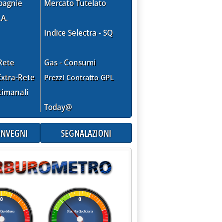
pagnie
Mercato Tutelato
.A.
Indice Selectra - SQ
Rete
Gas - Consumi
xtra-Rete
Prezzi Contratto GPL
timanali
Today@
EXT'
CONVEGNI
SEGNALAZIONI