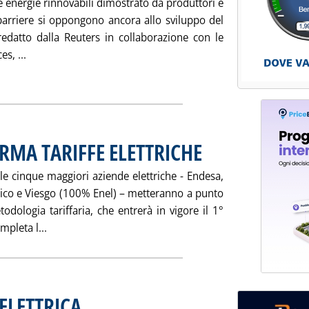
e energie rinnovabili dimostrato da produttori e
barriere si oppongono ancora allo sviluppo del
redatto dalla Reuters in collaborazione con le
Leggi tutta la notizia: 'CERTIFICATI VERDI UE: MERCATO
s, ...
ia
RMA TARIFFE ELETTRICHE
. Pubblicata venerdì 02 agosto 2
le cinque maggiori aziende elettriche - Endesa,
rico e Viesgo (100% Enel) – metteranno a punto
dologia tariffaria, che entrerà in vigore il 1°
Leggi tutta la notizia: 'SPAGNA: PRESTO RIFORMA TA
pleta l...
ELETTRICA
. Pubblicata venerdì 02 agosto 2002 alle 14.55.