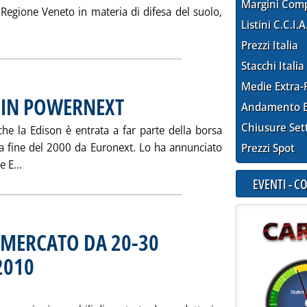
Margini Com
a Regione Veneto in materia di difesa del suolo,
Listini C.C.I.A
la notizia: 'IL VENETO FAVORISCE L'IDROELETTRICO'
Prezzi Italia
Stacchi Italia
Medie Extra-
 IN POWERNEXT
. Pubblicata mercoledì 07 agosto 2002 alle 15.10.
Andamento E
Chiusure Set
che la Edison è entrata a far parte della borsa
lla fine del 2000 da Euronext. Lo ha annunciato
Prezzi Spot
Leggi tutta la notizia: 'ANCHE EDISON ENTRA IN POWERN
 E...
EVENTI - 
: MERCATO DA 20-30
2010
. Sottotitolo: Uno studio Reuters-Ecofys-Greenprices
. Pubblicata sabato 03 agosto 2002 alle 14.38.