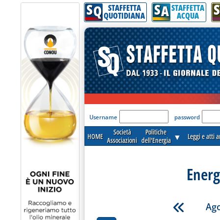
S
S
S
Q
A
STAFFETTA
STAFFETTA
QUOTIDIANA
ACQUA
'Modulo Login per acceder
Username
password
Società
Politiche
HOME
▼
Leggi e atti 
Associazioni
dell'Energia
Energ
Ago