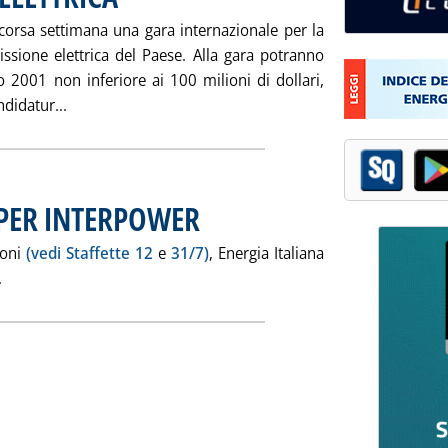
corsa settimana una gara internazionale per la
issione elettrica del Paese. Alla gara potranno
o 2001 non inferiore ai 100 milioni di dollari,
Leggi tutta la notizia: 'ARMENIA VENDE RETE ELETTRI
didatur...
 PER INTERPOWER
. Pubblicata giovedì 01 agosto 2002 alle 16.27.
ioni
(vedi Staffette 12
e
31/7)
, Energia Italiana
Leggi tutta la notizia: 'ENERGIA-ELECTRABEL PER INTERPOWER
.