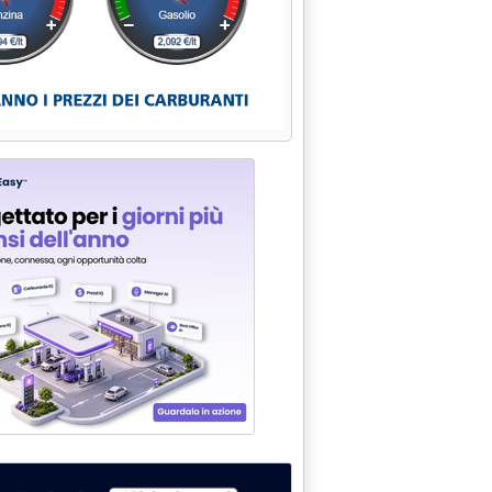
 DA 20-30 MILIARDI DI EURO AL 2010'
002 alle 15.21.
RIFFE ELETTRICHE'