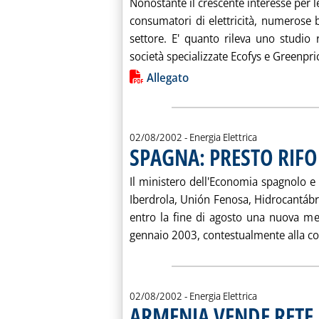
Nonostante il crescente interesse per l
consumatori di elettricità, numerose 
settore. E' quanto rileva uno studio 
società specializzate Ecofys e Greenprice
Lista allegati PDF alla notiz
Allegato
02/08/2002
- Energia Elettrica
SPAGNA: PRESTO RIFO
Il ministero dell'Economia spagnolo e 
Iberdrola, Unión Fenosa, Hidrocantáb
entro la fine di agosto una nuova meto
gennaio 2003, contestualmente alla com
02/08/2002
- Energia Elettrica
ARMENIA VENDE RETE 