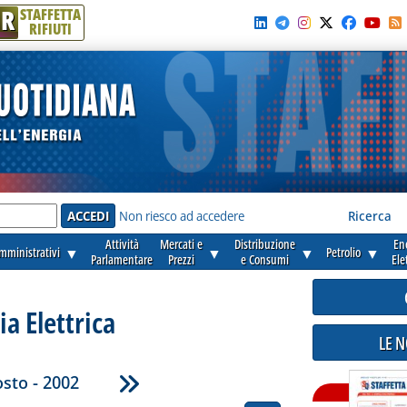
R
STAFFETTA
RIFIUTI
e'
Non riesco ad accedere
Ricerca
Attività
Mercati e
Distribuzione
En
amministrativi
▼
▼
▼
Petrolio
▼
Parlamentare
Prezzi
e Consumi
Ele
ia Elettrica
LE 
sto - 2002