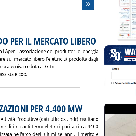
O PER IL MERCATO LIBERO
. Pubblicata giovedì 08 ago
l'Aper, l'associazione dei produttori di energia
e sul mercato libero l'elettricità prodotta dagli
inora veniva ceduta al Grtn.
Leggi tutta la notizia: 'EDISON-APER, ACCORDO
ssista e coo...
ZAZIONI PER 4.400 MW
. Pubblicata giovedì 08 agosto 2002 a
ttività Produttive (dati ufficiosi, ndr) risultano
one di impianti termoelettrici pari a circa 4400
ata nell'arco degli ultimi sei anni. Il merito è