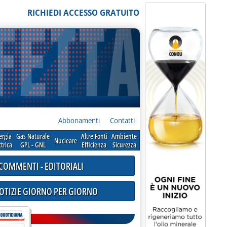
RICHIEDI ACCESSO GRATUITO
Abbonamenti
Contatti
ergia
Gas Naturale
Altre Fonti
Ambiente
Nucleare
ttrica
GPL - GNL
Efficienza
Sicurezza
COMMENTI - EDITORIALI
NOTIZIE GIORNO PER GIORNO