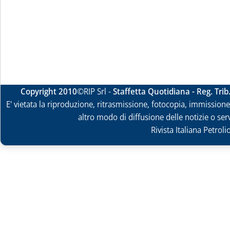
Copyright 2010
©RIP Srl -
Staffetta Quotidiana - Reg. Tri
E' vietata la riproduzione, ritrasmissione, fotocopia, immissione 
altro modo di diffusione delle notizie o ser
Rivista Italiana Petrol