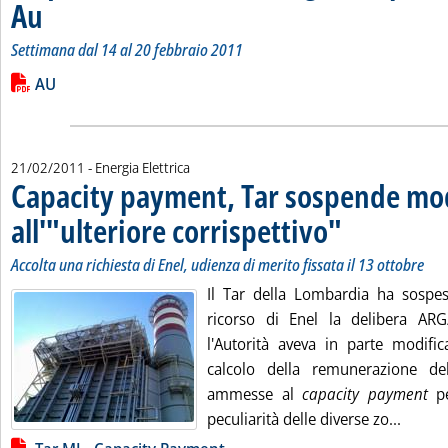
Au
. Sottotitolo: Settimana dal 14 al 20 febbraio 2011
. Pubblicata martedì 22 febbraio 2011 alle 15.19.
Settimana dal 14 al 20 febbraio 2011
Leggi tutta la notizia: 'Acquisti sul mercato del giorno prima 
Lista allegati PDF alla notizia
AU
21/02/2011
- Energia Elettrica
Capacity payment, Tar sospende mo
all'"ulteriore corrispettivo"
. Sottotitolo: Accolta 
. Pubblicata lunedì 21
Accolta una richiesta di Enel, udienza di merito fissata il 13 ottobre
Il Tar della Lombardia ha sospes
ricorso di Enel la delibera ARG
l'Autorità aveva in parte modifi
calcolo della remunerazione dell
ammesse al
capacity payment
pe
Leggi 
peculiarità delle diverse zo...