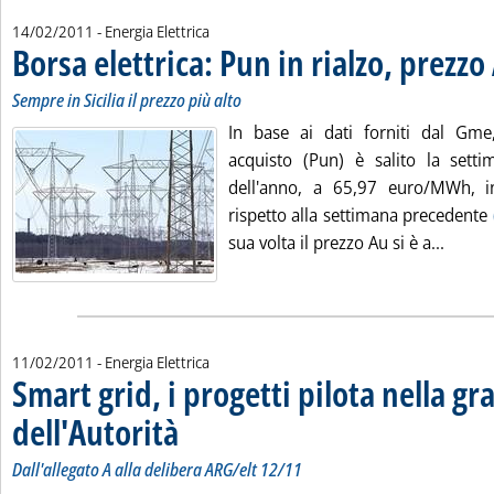
14/02/2011
- Energia Elettrica
Borsa elettrica: Pun in rialzo, prezzo
Sempre in Sicilia il prezzo più alto
In base ai dati forniti dal Gme
acquisto (Pun) è salito la setti
dell'anno, a 65,97 euro/MWh, 
rispetto alla settimana precedente
Leggi 
sua volta il prezzo Au si è a...
11/02/2011
- Energia Elettrica
Smart grid, i progetti pilota nella g
dell'Autorità
. Sottotitolo: Dall'allegato A alla delibera ARG/elt 12/11
. Pubblicata venerdì 11 febbraio 2011 alle 15.15.
Dall'allegato A alla delibera ARG/elt 12/11