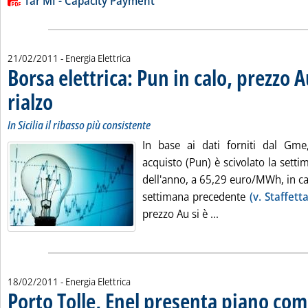
Lista allegati PDF alla notizia
Tar MI - Capacity Payment
21/02/2011
- Energia Elettrica
Borsa elettrica: Pun in calo, prezzo A
rialzo
. Sottotitolo: In Sicilia il ribasso più consistente
. Pubblicata lunedì 21 febbraio 2011 alle 17.24.
In Sicilia il ribasso più consistente
In base ai dati forniti dal Gme
acquisto (Pun) è scivolato la setti
dell'anno, a 65,29 euro/MWh, in cal
settimana precedente
(v. Staffett
Leggi tutta la noti
prezzo Au si è ...
18/02/2011
- Energia Elettrica
Porto Tolle, Enel presenta piano co