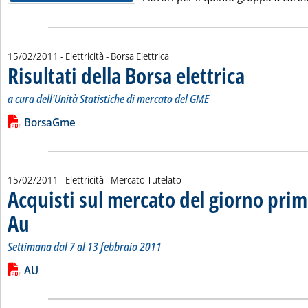
15/02/2011
- Elettricità - Borsa Elettrica
Risultati della Borsa elettrica
. Sottotitolo: a cur
. Pubblicata marted
a cura dell'Unità Statistiche di mercato del GME
Leggi tutta la notizia: 'Risultati della Borsa elettrica'
Lista allegati PDF alla notizia
BorsaGme
15/02/2011
- Elettricità - Mercato Tutelato
Acquisti sul mercato del giorno prim
Au
. Sottotitolo: Settimana dal 7 al 13 febbraio 2011
. Pubblicata martedì 15 febbraio 2011 alle 15.21.
Settimana dal 7 al 13 febbraio 2011
Leggi tutta la notizia: 'Acquisti sul mercato del giorno prima 
Lista allegati PDF alla notizia
AU