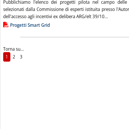
Pubblichiamo l'elenco dei progetti pilota nel campo delle 
selezionati dalla Commissione di esperti istituita presso l'Autori
Leggi tutta
dell'accesso agli incentivi ex delibera ARG/elt 39/10...
Lista allegati PDF alla notizia
Progetti Smart Grid
Torna su...
1
2
3