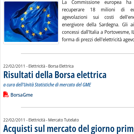
La Commissione europea ha ch
recuperare 18 milioni di e
agevolazioni sui costi dell'en
energivore della Sardegna. Gli a
concessi dall'Italia a Portovesme, 
forma di prezzi dell'elettricità agevol
22/02/2011
- Elettricità - Borsa Elettrica
Risultati della Borsa elettrica
. Sottotitolo: a cur
. Pubblicata marted
a cura dell'Unità Statistiche di mercato del GME
Leggi tutta la notizia: 'Risultati della Borsa elettrica'
Lista allegati PDF alla notizia
BorsaGme
22/02/2011
- Elettricità - Mercato Tutelato
Acquisti sul mercato del giorno prim