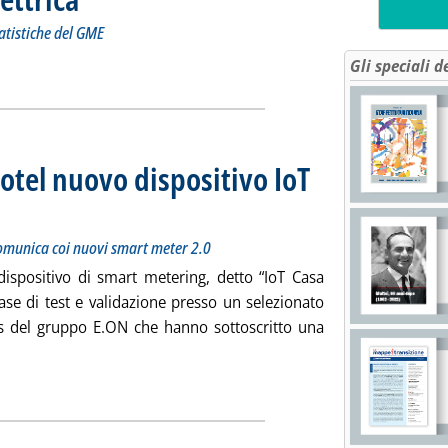
tatistiche del GME
 Borsa elettrica'
ia
Gli speciali d
otel nuovo dispositivo IoT
nciato oggi il device Casa Manager che comunica coi nuovi smart meter 2.0
dì 29 gennaio 2018 alle 17.26.
comunica coi nuovi smart meter 2.0
ispositivo di smart metering, detto “IoT Casa
ase di test e validazione presso un selezionato
ness del gruppo E.ON che hanno sottoscritto una
ia: 'Smart metering, da Acotel nuovo dispositivo IoT per clienti 