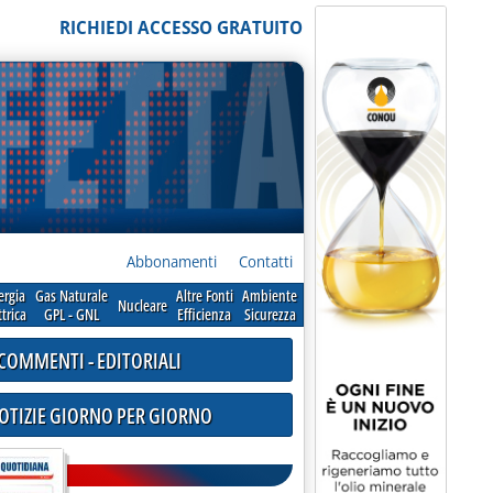
RICHIEDI ACCESSO GRATUITO
Abbonamenti
Contatti
ergia
Gas Naturale
Altre Fonti
Ambiente
Nucleare
ttrica
GPL - GNL
Efficienza
Sicurezza
COMMENTI - EDITORIALI
NOTIZIE GIORNO PER GIORNO