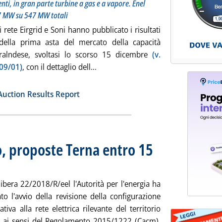
enti, in gran parte turbine a gas e a vapore. Enel
7 MW su 547 MW totali
di rete Eirgrid e Soni hanno pubblicato i risultati
i della prima asta del mercato della capacità
 iralndese, svoltasi lo scorso 15 dicembre
(v.
Leggi tutta la notizia: 'Capacity mar
 09/01)
, con il dettaglio dell...
ia
Auction Results Report
o, proposte Terna entro 15
alle 12.8.
ibera 22/2018/R/eel l'Autorità per l'energia ha
to l'avvio della revisione della configurazione
ativa alla rete elettrica rilevante del territorio
, ai sensi del Regolamento 2015/1222 (Cacm),