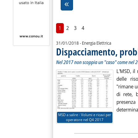
1
2
3
4
31/01/2018
- Energia Elettrica
Dispacciamento, prob
Nel 2017 non scoppia un "caso" come nel 2
L'MSD, il 
delle ris
"rimane u
di rete, 
presenza 
determinan
MSD a salire - Volumi e ricavi per
operatore nel Q4 2017