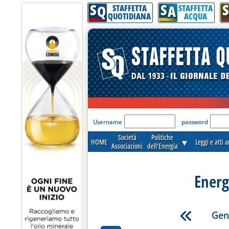
S
S
S
Q
A
STAFFETTA
STAFFETTA
QUOTIDIANA
ACQUA
'Modulo Login per acceder
Username
password
Società
Politiche
HOME
▼
Leggi e atti 
Associazioni
dell'Energia
Energ
Gen