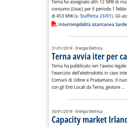
Terna ha assegnato altri 12 MW di riso
consumo (Uvac) per il periodo 1 febb
di 453 MW
(v. Staffetta 23/01)
. Gli as
Lista allegati PDF alla notiz
Interrompibilità istantanea Sar
31/01/2018
- Energia Elettrica
Terna avvia iter per c
Terna ha pubblicato ieri l'avviso legal
l'esercizio dell'elettrodotto in cavo in
Comuni di Udine e Pradamano. Il nuovo
L
con gli Enti Locali da Terna, gestore ...
30/01/2018
- Energia Elettrica
Capacity market Irlanda