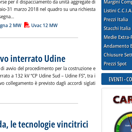
rse per il dispacciamento da unità aggregate di
Margini Com
raio-31 marzo 2018 nel quadro su una richiesta
Listini C.C.I.A
Leggi tutta la notizia: 'Domanda su MSD, assegnati alt
segna...
Prezzi Italia
ia
degna 2 MW
Uvac 12 MW
Stacchi Italia
Medie Extra-
Andamento E
Chiusure Set
avo interrato Udine
. Pubblicata mercoledì 31 gennaio 2018 alle 10
Prezzi Spot
e di avvio del procedimento per la costruzione e
terrato a 132 kV “CP Udine Sud – Udine FS”, tra i
EVENTI - 
 collegamento è previsto dagli accordi siglati
eggi tutta la notizia: 'Terna avvia iter per cavo interrato Udine
, le tecnologie vincitrici
. Sottotitolo: 7,6 GW sul total
. Pubblicata martedì 30 gennai