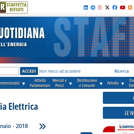
R
STAFFETTA
RIFIUTI
e'
Non riesco ad accedere
Ricerca
Attività
Mercati e
Distribuzione
En
amministrativi
▼
▼
▼
Petrolio
▼
Parlamentare
Prezzi
e Consumi
Ele
ia Elettrica
LE 
naio - 2018