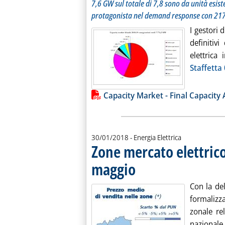
7,6 GW sul totale di 7,8 sono da unità esist
protagonista nel demand response con 21
I gestori 
definitiv
elettrica
Staffetta
Lista allegati PDF alla notiz
Capacity Market - Final Capacity 
30/01/2018
- Energia Elettrica
Zone mercato elettric
maggio
. Pubblicata martedì 30 gennaio 2018 
Con la del
formalizza
zonale rel
nazionale