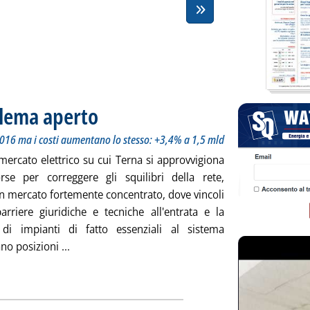
lema aperto
. Sottotitolo: Nel 2017 non scoppia un "caso" come nel 2016 ma
. Pubblicata mercoledì 31 gennaio 2018 alle 13.16.
016 ma i costi aumentano lo stesso: +3,4% a 1,5 mld
mercato elettrico su cui Terna si approvvigiona
orse per correggere gli squilibri della rete,
n mercato fortemente concentrato, dove vincoli
barriere giuridiche e tecniche all'entrata e la
di impianti di fatto essenziali al sistema
Leggi tutta la notizia: 'Dispacciamento, problem
o posizioni ...