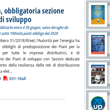
a, obbligatoria sezione
 di sviluppo
. Sottotitolo: I big con più di 300mila punti dovranno pubblicarla en
. Pubblicata lunedì 29 gennaio 2018 alle 12.32.
blicarla entro il 30 giugno, salvo deroghe da
ri sotto 100mila punti obbligo dal 2020
ibera 31/2018/R/eel, l'Autorità per l'energia ha
o obblighi di predisposizione dei Piani per la
a per tutte le imprese distributrici, e di
one dei Piani di sviluppo con Sezioni dedicate
ento della resilienza delle reti di distribuzione
Leggi tutta la notizia: 'Distribuzione elettrica, obbligato
a elet...
ia
8
031-18all