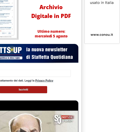
Archivio
Digitale in PDF
Ultimo numero:
mercoledì 5 agosto
 i costi aumentano lo stesso: +3,4% a 1,5 mld
a aperto'