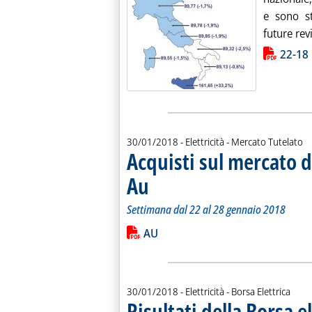
e sono st
future revi
Lista allegati PDF alla notiz
22-18
30/01/2018
- Elettricità - Mercato Tutelato
Acquisti sul mercato d
Au
. Sottotitolo: Settimana dal 22 al 28 gennaio 201
. Pubblicata martedì 30 gennaio 2018 alle 9.1.
Settimana dal 22 al 28 gennaio 2018
Leggi tutta la notizia: 'Acquisti sul 
Lista allegati PDF alla notiz
AU
30/01/2018
- Elettricità - Borsa Elettrica
Risultati della Borsa e