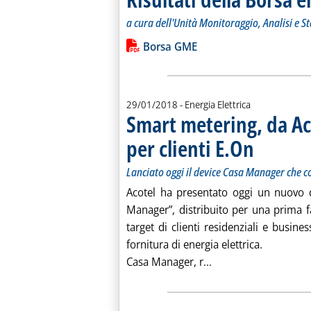
a cura dell'Unità Monitoraggio, Analisi e S
Leggi tutta la notizia: 'Risultati della
Lista allegati PDF alla notiz
Borsa GME
29/01/2018
- Energia Elettrica
Smart metering, da Ac
per clienti E.On
. Sottotitolo: La
. Pubblicata lune
Lanciato oggi il device Casa Manager che 
Acotel ha presentato oggi un nuovo d
Manager”, distribuito per una prima f
target di clienti residenziali e busi
fornitura di energia elettrica.
Leggi tutta la notiz
Casa Manager, r...