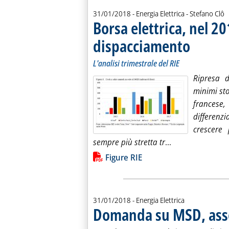
di:
31/01/2018
- Energia Elettrica -
Stefano Clô
Borsa elettrica, nel 20
dispacciamento
. Sottotitolo: L'
. Pubblicata me
L'analisi trimestrale del RIE
Ripresa d
minimi sto
francese
differenzi
crescere 
Leggi tutta la n
sempre più stretta tr
...
Lista allegati PDF alla notiz
Figure RIE
31/01/2018
- Energia Elettrica
Domanda su MSD, asse