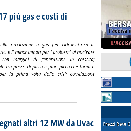
17 più gas e costi di
analisi trimestrale del RIE
rcoledì 31 gennaio 2018 alle 13.14.
L’ACCIS
ella produzione a gas per l'idroelettrico ai
rici e il minor import per i problemi al nucleare
, con margini di generazione in crescita;
ale tra prezzi di picco e fuori picco che torna a
per la prima volta dalla crisi; correlazione
otizia: 'Borsa elettrica, nel 2017 più gas e costi di dispacciamen
Sezione:
ia
Sezione: quotaz
gnati altri 12 MW da Uvac
. Pubblicata mercoledì 31 
STAFFETTA PRE
Prezzi Rete 