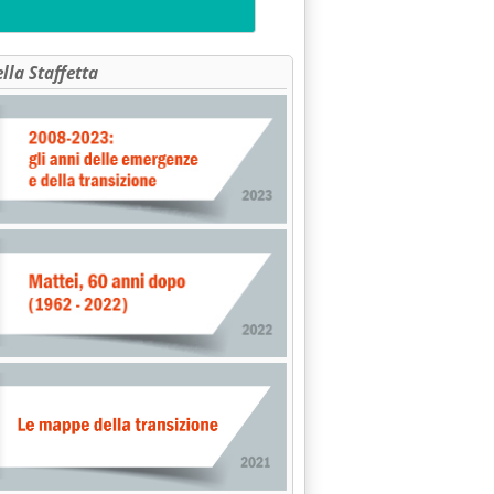
ella Staffetta
E.On'