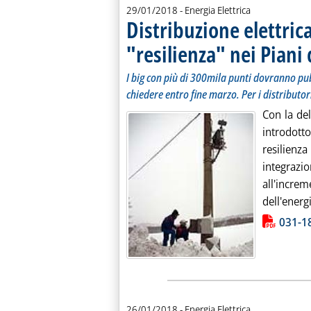
29/01/2018
- Energia Elettrica
Distribuzione elettric
"resilienza" nei Piani
I big con più di 300mila punti dovranno pub
chiedere entro fine marzo. Per i distributo
Con la del
introdott
resilienz
integrazi
all'increm
dell'energi
Lista allegati PDF alla notiz
031-1
26/01/2018
- Energia Elettrica