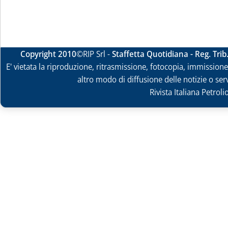
Copyright 2010
©RIP Srl -
Staffetta Quotidiana - Reg. Tri
E' vietata la riproduzione, ritrasmissione, fotocopia, immissione 
altro modo di diffusione delle notizie o ser
Rivista Italiana Petrol