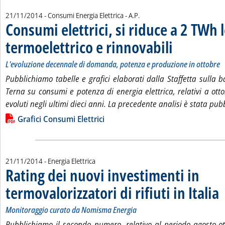
di:
21/11/2014
- Consumi Energia Elettrica -
A.P.
Consumi elettrici, si riduce a 2 TWh l
termoelettrico e rinnovabili
. Sottotitolo: L'evol
. Pubblicata venerdì 
L'evoluzione decennale di domanda, potenza e produzione in ottobre
Pubblichiamo tabelle e grafici elaborati dalla Staffetta sulla b
Terna su consumi e potenza di energia elettrica, relativi a ott
evoluti negli ultimi dieci anni. La precedente analisi è stata pub
Lista allegati PDF alla notizia
Grafici Consumi Elettrici
21/11/2014
- Energia Elettrica
Rating dei nuovi investimenti in
termovalorizzatori di rifiuti in Italia
. 
. 
Monitoraggio curato da Nomisma Energia
Pubblichiamo il secondo numero, relativo al periodo agosto-ot