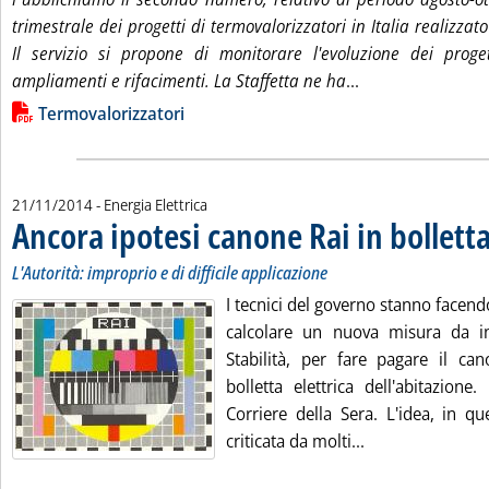
trimestrale dei progetti di termovalorizzatori in Italia realizz
Il servizio si propone di monitorare l'evoluzione dei proge
Leggi tutta la not
ampliamenti e rifacimenti. La Staffetta ne ha
...
Lista allegati PDF alla notizia
Termovalorizzatori
21/11/2014
- Energia Elettrica
Ancora ipotesi canone Rai in bollett
L'Autorità: improprio e di difficile applicazione
I tecnici del governo stanno facend
calcolare un nuova misura da in
Stabilità, per fare pagare il can
bolletta elettrica dell'abitazione
Corriere della Sera. L'idea, in qu
Leggi tutta la n
criticata da molti...