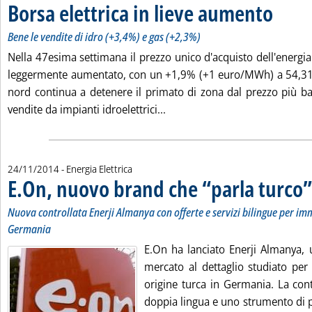
Borsa elettrica in lieve aumento
. Sottotitol
. Pubblicat
Bene le vendite di idro (+3,4%) e gas (+2,3%)
Nella 47esima settimana il prezzo unico d'acquisto dell'energia 
leggermente aumentato, con un +1,9% (+1 euro/MWh) a 54,31
nord continua a detenere il primato di zona dal prezzo più ba
Leggi tutta la notizia: 'Borsa
vendite da impianti idroelettrici...
24/11/2014
- Energia Elettrica
E.On, nuovo brand che “parla turco”
Nuova controllata Enerji Almanya con offerte e servizi bilingue per imm
Germania
E.On ha lanciato Enerji Almanya, 
mercato al dettaglio studiato per
origine turca in Germania. La contr
doppia lingua e uno strumento di 