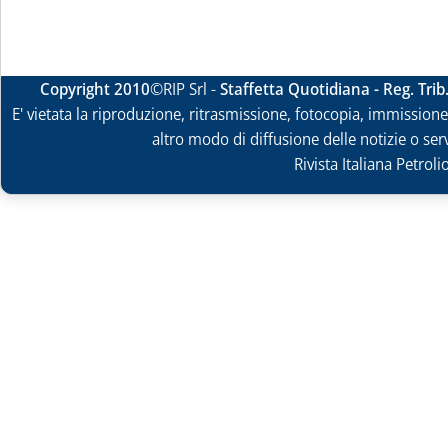
Copyright 2010
©RIP Srl -
Staffetta Quotidiana - Reg. Tri
E' vietata la riproduzione, ritrasmissione, fotocopia, immissione 
altro modo di diffusione delle notizie o ser
Rivista Italiana Petrol