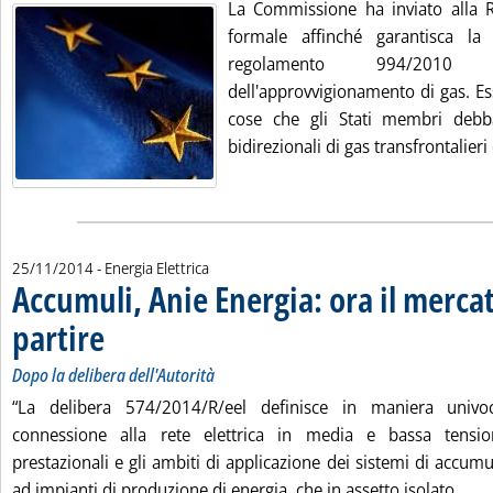
La Commissione ha inviato alla 
formale affinché garantisca la
regolamento 994/2010 s
dell'approvvigionamento di gas. Es
cose che gli Stati membri debba
bidirezionali di gas transfrontalieri
25/11/2014
- Energia Elettrica
Accumuli, Anie Energia: ora il merca
partire
. Sottotitolo: Dopo la delibera dell'Autorità
. Pubblicata martedì 25 novembre 2014 alle 16.29.
Dopo la delibera dell'Autorità
“La delibera 574/2014/R/eel definisce in maniera univo
connessione alla rete elettrica in media e bassa tensione
prestazionali e gli ambiti di applicazione dei sistemi di accu
Le
ad impianti di produzione di energia, che in assetto isolato, ...