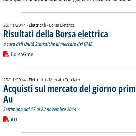
25/11/2014
- Elettricità - Borsa Elettrica
Risultati della Borsa elettrica
. Sottotitolo: a cur
. Pubblicata marte
a cura dell'Unità Statistiche di mercato del GME
Leggi tutta la notizia: 'Risultati della Borsa elettrica'
Lista allegati PDF alla notizia
BorsaGme
25/11/2014
- Elettricità - Mercato Tutelato
Acquisti sul mercato del giorno prim
Au
. Sottotitolo: Settimana dal 17 al 23 novembre 2014
. Pubblicata martedì 25 novembre 2014 alle 15.48.
Settimana dal 17 al 23 novembre 2014
Leggi tutta la notizia: 'Acquisti sul mercato del giorno prima 
Lista allegati PDF alla notizia
AU