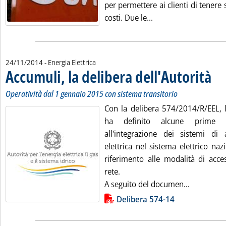
per permettere ai clienti di tenere 
Leggi tutta la notizi
costi. Due le...
24/11/2014
- Energia Elettrica
Accumuli, la delibera dell'Autorità
. Sott
. Pubb
Operatività dal 1 gennaio 2015 con sistema transitorio
Con la delibera 574/2014/R/EEL, l'
ha definito alcune prime dis
all'integrazione dei sistemi di
elettrica nel sistema elettrico naz
riferimento alle modalità di acces
rete.
Leggi tutt
A seguito del documen...
Lista allegati PDF alla notizia
Delibera 574-14