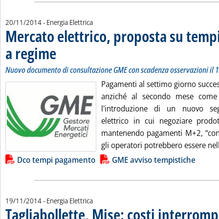
20/11/2014
- Energia Elettrica
Mercato elettrico, proposta su tem
a regime
. Sottotitolo: Nuovo documento di consultazione GME con scadenza os
. Pubblicata giovedì 20 novembre 2014 alle 12.58.
Nuovo documento di consultazione GME con scadenza osservazioni il 
Pagamenti al settimo giorno succes
anziché al secondo mese come
l'introduzione di un nuovo s
elettrico in cui negoziare prodo
mantenendo pagamenti M+2, “cons
gli operatori potrebbero essere nell
Lista allegati PDF alla notizia
Dco tempi pagamento
GME avviso tempistiche
19/11/2014
- Energia Elettrica
Tagliabollette, Mise: costi interromp