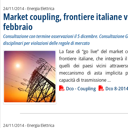
24/11/2014
- Energia Elettrica
Market coupling, frontiere italiane ve
febbraio
. Sottotitolo: Consultazione con termine osservazioni il 5 dicembre. Co
. Pubblicata lunedì 24 novembre 2014 alle 17.9.
Consultazione con termine osservazioni il 5 dicembre. Consultazione 
disciplinari per violazioni delle regole di mercato
La fase di “go live” del market co
frontiere italiane, che integrerà 
quelli dei paesi vicini attrave
meccanismo di asta implicita pe
Leggi tut
capacità di trasmissione ...
Lista allegati PDF alla notizia
Dco - Coupling
Dco 8-201
24/11/2014
- Energia Elettrica