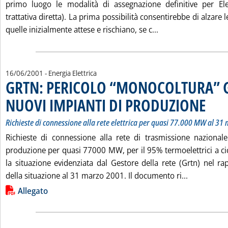
primo luogo le modalità di assegnazione definitive per El
trattativa diretta). La prima possibilità consentirebbe di alzare
Leggi tutta la no
quelle inizialmente attese e rischiano, se c...
16/06/2001
- Energia Elettrica
GRTN: PERICOLO “MONOCOLTURA” G
NUOVI IMPIANTI DI PRODUZIONE
. Sottoti
. Pubblic
Richieste di connessione alla rete elettrica per quasi 77.000 MW al 31
Richieste di connessione alla rete di trasmissione nazional
produzione per quasi 77000 MW, per il 95% termoelettrici a c
la situazione evidenziata dal Gestore della rete (Grtn) nel ra
Leggi tutt
della situazione al 31 marzo 2001. Il documento ri...
Lista allegati PDF alla notizia
Allegato