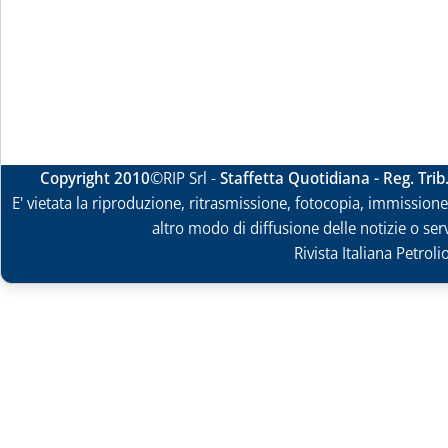
Copyright 2010
©RIP Srl -
Staffetta Quotidiana - Reg. Tri
E' vietata la riproduzione, ritrasmissione, fotocopia, immissione 
altro modo di diffusione delle notizie o ser
Rivista Italiana Petrol