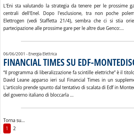
L'Eni sta valutando la strategia da tenere per le prossime ga
centrali dell'Enel. Dopo l'esclusione, tra non poche pole
Elettrogen (vedi Staffetta 21/4), sembra che ci si stia or
Legg
partecipazione alle prossime gare per le altre due Genco:...
06/06/2001
- Energia Elettrica
FINANCIAL TIMES SU EDF-MONTEDI
“Il programma di liberalizzazione fa scintille elettriche” è il tito
David Leane apparso ieri sul Financial Times in un supplemen
L'articolo prende spunto dal tentativo di scalata di Edf in Monte
Leggi tutta la notizia: 'F
del governo italiano di bloccarla ...
Torna su...
1
2