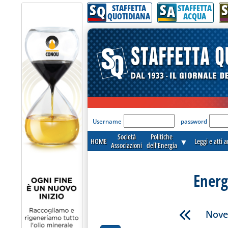
S
S
S
Q
A
STAFFETTA
STAFFETTA
QUOTIDIANA
ACQUA
'Modulo Login per acceder
Username
password
Società
Politiche
HOME
▼
Leggi e atti 
Associazioni
dell'Energia
Energ
Nove