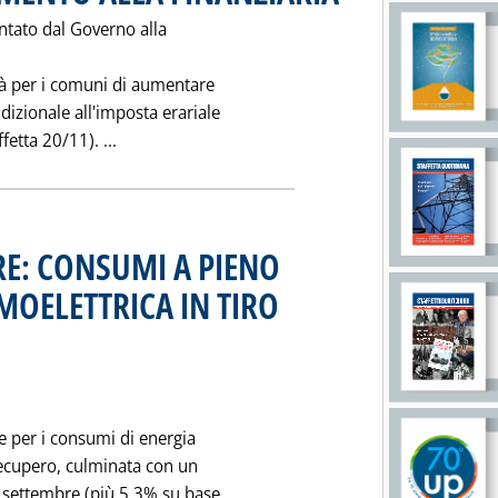
tato dal Governo alla
ità per i comuni di aumentare
dizionale all'imposta erariale
Leggi tutta la notizia: 'NON AUMENTERA' L
fetta 20/11). ...
RE: CONSUMI A PIENO
MOELETTRICA IN TIRO
7 alle 0.0.
e per i consumi di energia
 recupero, culminata con un
 settembre (più 5,3% su base