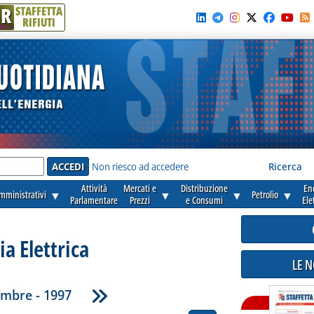
R
STAFFETTA
RIFIUTI
e'
Non riesco ad accedere
Ricerca
Attività
Mercati e
Distribuzione
En
amministrativi
▼
▼
▼
Petrolio
▼
Parlamentare
Prezzi
e Consumi
Ele
ia Elettrica
LE 
mbre - 1997