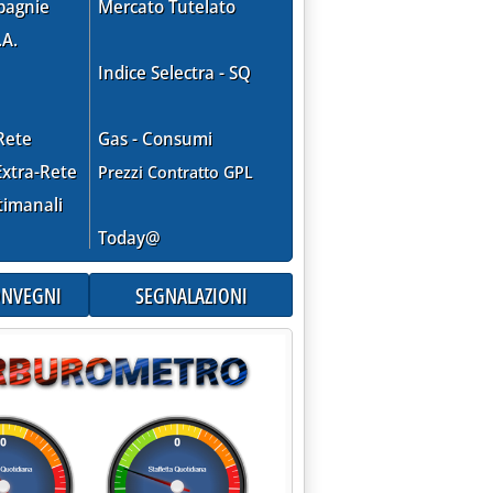
RA ENEL AI TERZI PRODUTTORI PONE "CONDIZIONI" PER CHIUDER
pagnie
Mercato Tutelato
.A.
Indice Selectra - SQ
bre 1997 alle 0.0.
Rete
Gas - Consumi
xtra-Rete
Prezzi Contratto GPL
timanali
Today@
CONVEGNI
SEGNALAZIONI
re 1997 alle 0.0.