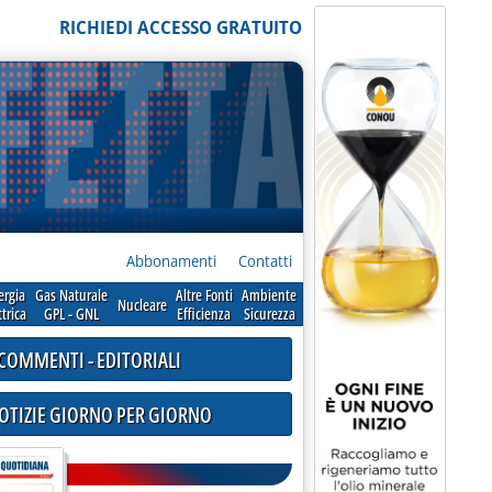
RICHIEDI ACCESSO GRATUITO
Abbonamenti
Contatti
ergia
Gas Naturale
Altre Fonti
Ambiente
Nucleare
ttrica
GPL - GNL
Efficienza
Sicurezza
COMMENTI - EDITORIALI
NOTIZIE GIORNO PER GIORNO