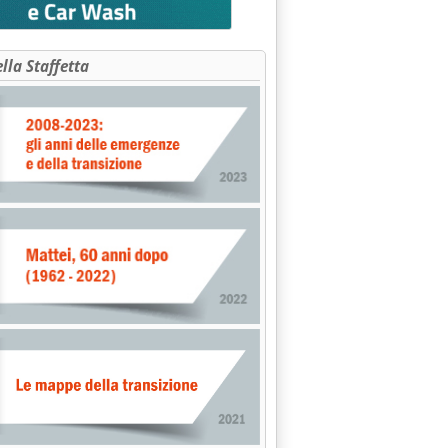
' CONFERENZA STATO-REGIONI'
ella Staffetta
ovembre 1997 alle 0.0.
CONCLUSE AUDIZIONI TARIFFE ENEL PRONTO DOCUMENTO SU "ST
bre 1997 alle 0.0.