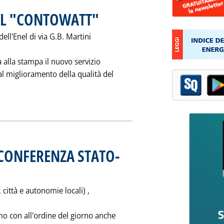
A IL "CONTOWATT"
. Pubblicata martedì 25 novembre 1997 alle 0.0.
ell'Enel di via G.B. Martini
à alla stampa il nuovo servizio
l miglioramento della qualità del
EL PRESENTA IL "CONTOWATT"'
 CONFERENZA STATO-
1997 alle 0.0.
 città e autonomie locali) ‚
o con all'ordine del giorno anche