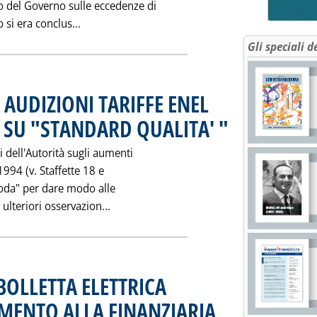
o del Governo sulle eccedenze di
Leggi tutta la notizia: 'ECCEDENZE: GIOVEDI
 si era conclus...
Gli speciali d
 AUDIZIONI TARIFFE ENEL
U "STANDARD QUALITA' "
. Pubblicata venerdì 21 n
 dell'Autorità sugli aumenti
1994 (v. Staffette 18 e
coda" per dare modo alle
Leggi tutta la notizia: 'AUTORITA': 
ulteriori osservazion...
OLLETTA ELETTRICA
ENTO ALLA FINANZIARIA
. Pubblicata venerdì 21 novem