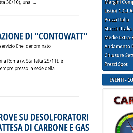
Leggi tutta la notizia: 'ECCEDENZE: LETTE
Margini Com
tta 30/10), una l...
Listini C.C.I.A
Prezzi Italia
Stacchi Italia
TAZIONE DI "CONTOWATT"
. Pubblicata mercoledì 26 novem
Medie Extra-
servizio Enel denominato
Andamento E
Chiusure Set
a Roma (v. Staffetta 25/11), è
Prezzi Spot
sempre presso la sede della
EVENTI - 
 LA PRESENTAZIONE DI "CONTOWATT"'
 PROVE SU DESOLFORATORI
ATTESA DI CARBONE E GAS
. Pubblicata martedì 25 novemb