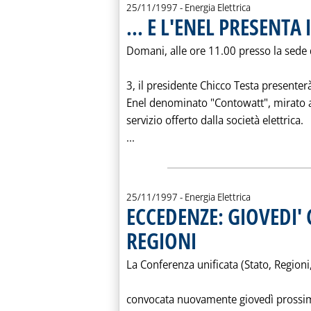
25/11/1997
- Energia Elettrica
... E L'ENEL PRESENT
Domani, alle ore 11.00 presso la sede d
3, il presidente Chicco Testa presenter
Enel denominato "Contowatt", mirato a
servizio offerto dalla società elettrica.
Leggi tutta la notizia: '... E L'EN
...
25/11/1997
- Energia Elettrica
ECCEDENZE: GIOVEDI'
REGIONI
. Pubblicata martedì 25 novembre 
La Conferenza unificata (Stato, Regioni,
convocata nuovamente giovedì prossim