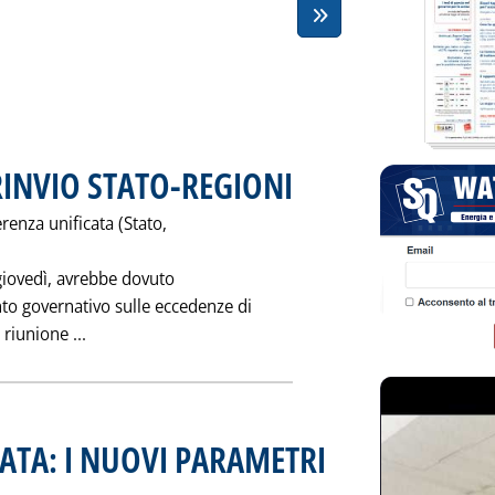
INVIO STATO-REGIONI
. Pubblicata sabato 29 novembre 1997 
renza unificata (Stato,
 giovedì, avrebbe dovuto
to governativo sulle eccedenze di
Leggi tutta la notizia: 'ECCEDENZE: ANCORA RINV
 riunione ...
TA: I NUOVI PARAMETRI
. Pubblicata venerdì 28 novembre 1997 alle 0.0.