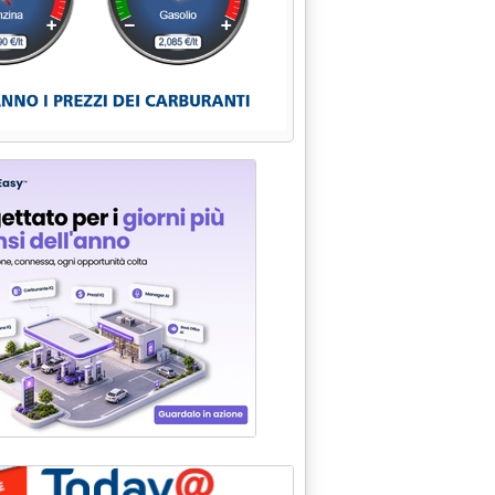
D: VIA A PROVE SU DESOLFORATORI O.C.-ORIMULSION IN ATTESA
 alle 0.0.
 MERCATO ELETTRICO: CONFRONTO CIAMPI-BERSANI SUGLI "SCENA