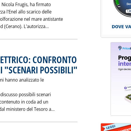
, Nicola Frugis, ha firmato
za l'Enel allo scarico delle
solforazione nel mare antistante
Leggi tutta la notizia: 'BRINDISI SU
d (Cerano). L'autorizza...
ETTRICO: CONFRONTO
 "SCENARI POSSIBILI"
. Pubblicata martedì 25 novembre 1997
ani hanno analizzato le
e discusso possibili scenari
‚ contenuto in coda ad un
Leggi tutta la notizia: 'RIFORMA
l ministero del Tesoro a...