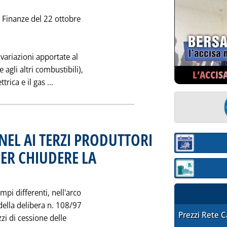
e Finanze del 22 ottobre
e variazioni apportate al
agli altri combustibili),
L’ACCIS
Leggi tutta la notizia: 'PRODUZIONE COMBINA
trica e il gas ...
NEL AI TERZI PRODUTTORI
Sezione:
ER CHIUDERE LA
novembre 1997 alle 0.0.
Sezione: quotaz
empi differenti, nell'arco
della delibera n. 108/97
STAFFETTA PRE
Prezzi Rete 
zzi di cessione delle