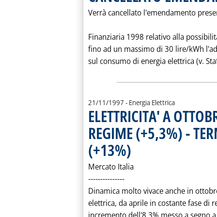
Verrà cancellato l'emendamento presen
Finanziaria 1998 relativo alla possibil
fino ad un massimo di 30 lire/kWh l'ad
sul consumo di energia elettrica (v. Staf
21/11/1997
- Energia Elettrica
ELETTRICITA' A OTTOB
REGIME (+5,3%) - TER
(+13%)
. Pubblicata venerdì 21 novembre 199
Mercato Italia
---------------
Dinamica molto vivace anche in ottobr
elettrica, da aprile in costante fase di
incremento dell'8,3% messo a segno a