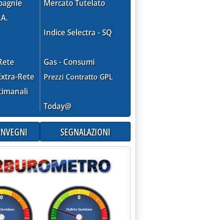
pagnie
Mercato Tutelato
.A.
Indice Selectra - SQ
Rete
Gas - Consumi
xtra-Rete
Prezzi Contratto GPL
timanali
Today@
CONVEGNI
SEGNALAZIONI