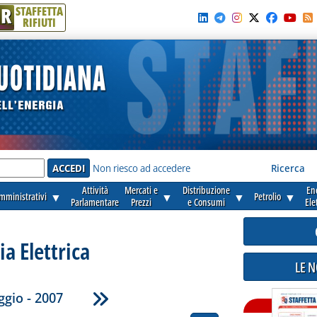
R
STAFFETTA
RIFIUTI
e'
Non riesco ad accedere
Ricerca
Attività
Mercati e
Distribuzione
En
amministrativi
▼
▼
▼
Petrolio
▼
Parlamentare
Prezzi
e Consumi
Ele
ia Elettrica
LE 
gio - 2007