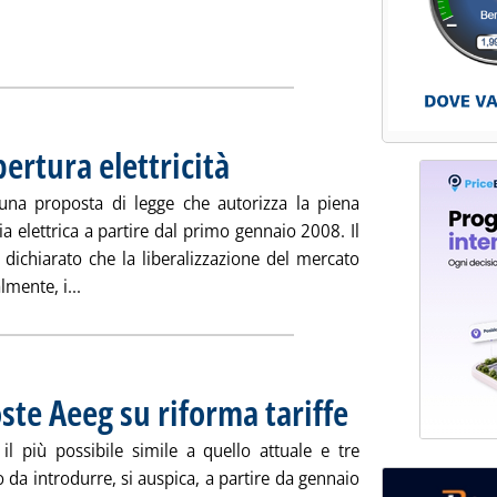
eggi tutta la notizia: 'Tariffe, proposta dell'Autorità sul transitor
ia
ertura elettricità
. Pubblicata giovedì 24 maggio 2007 alle 15.39.
na proposta di legge che autorizza la piena
ia elettrica a partire dal primo gennaio 2008. Il
dichiarato che la liberalizzazione del mercato
Leggi tutta la notizia: 'Ungheria, annuncia apertura e
mente, i...
ste Aeeg su riforma tariffe
. Pubblicata mercoledì 23 m
il più possibile simile a quello attuale e tre
 da introdurre, si auspica, a partire da gennaio