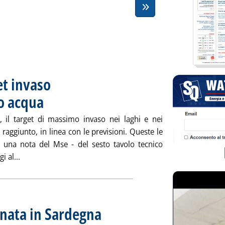
et invaso
so acqua
. Pubblicata giovedì 31 maggio 2007 alle 16.17.
i, il target di massimo invaso nei laghi e nei
 raggiunto, in linea con le previsioni. Queste le
 una nota del Mse - del sesto tavolo tecnico
Leggi tutta la notizia: 'Crisi idrica: bene target invaso . 
i al...
nnata in Sardegna
. Pubblicata martedì 29 maggio 2007 alle 16.23.