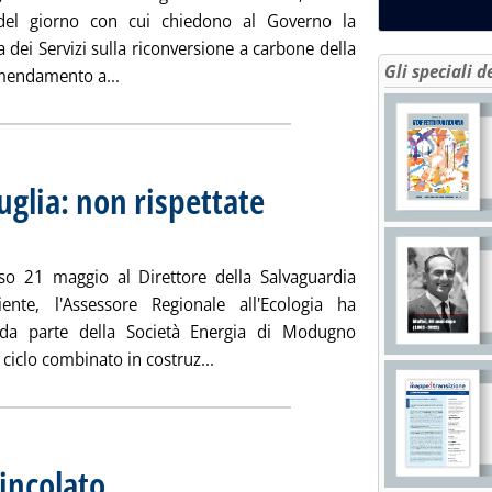
 del giorno con cui chiedono al Governo la
dei Servizi sulla riconversione a carbone della
Gli speciali d
Leggi tutta la notizia: 'Roma e Viterbo, consigl
emendamento a...
glia: non rispettate
tedì 22 maggio 2007 alle 15.14.
so 21 maggio al Direttore della Salvaguardia
ente, l'Assessore Regionale all'Ecologia ha
 da parte della Società Energia di Modugno
Leggi tutta la notizia: 'Turbogas Mo
 ciclo combinato in costruz...
incolato
. Sottotitolo: settimana dal 14 al 20 maggio
. Pubblicata martedì 22 maggio 2007 alle 15.3.