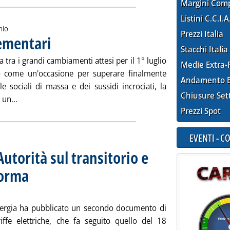
Margini Com
Listini C.C.I.A
hio
Prezzi Italia
lementari
. Pubblicata venerdì 25 maggio 2007 alle 16.25.
Stacchi Italia
ra tra i grandi cambiamenti attesi per il 1° luglio
Medie Extra-
po come un'occasione per superare finalmente
Andamento E
e sociali di massa e dei sussidi incrociati, la
Chiusure Set
Leggi tutta la notizia: 'Tariffe ai tempi supplementari'
un...
Prezzi Spot
EVENTI - 
Autorità sul transitorio e
iforma
. Sottotitolo: Stralcio dell'atto 22/07 del 21 maggio
. Pubblicata venerdì 25 maggio 2007 alle 15.59.
'energia ha pubblicato un secondo documento di
riffe elettriche, che fa seguito quello del 18