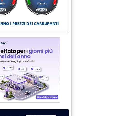
io e ipotesi finali per la riforma'
lettricità'
aggio 2007 alle 18.41.