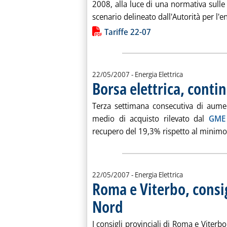
2008, alla luce di una normativa sulle
scenario delineato dall'Autorità per l'en
Lista allegati PDF alla notiz
Tariffe 22-07
22/05/2007
- Energia Elettrica
Borsa elettrica, contin
Terza settimana consecutiva di aument
medio di acquisto rilevato dal
GME
recupero del 19,3% rispetto al minimo 
22/05/2007
- Energia Elettrica
Roma e Viterbo, consi
Nord
. Pubblicata martedì 22 maggio 2007 alle 1
I consigli provinciali di Roma e Viterb