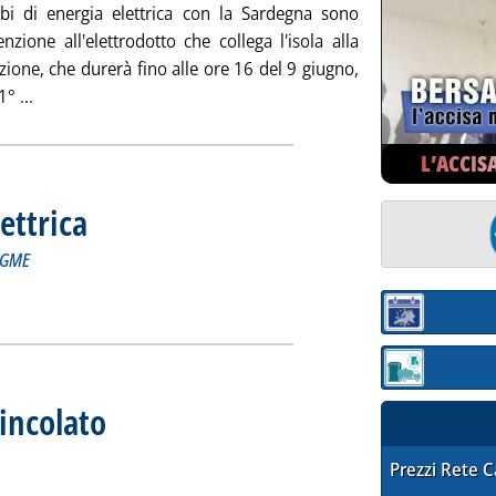
i di energia elettrica con la Sardegna sono
nzione all'elettrodotto che collega l'isola alla
uzione, che durerà fino alle ore 16 del 9 giugno,
Leggi tutta la notizia: 'Borsa elettrica, impennata in Sard
° ...
L’ACCIS
lettrica
. Sottotitolo: a cura dell'Unità Statistiche di mercato del GME
. Pubblicata martedì 29 maggio 2007 alle 15.8.
l GME
 Borsa elettrica'
ia
Sezione:
Sezione: quotaz
incolato
. Pubblicata martedì 29 maggio 2007 alle 15.6.
ercato vincolato'
ia
STAFFETTA PRE
Prezzi Rete 