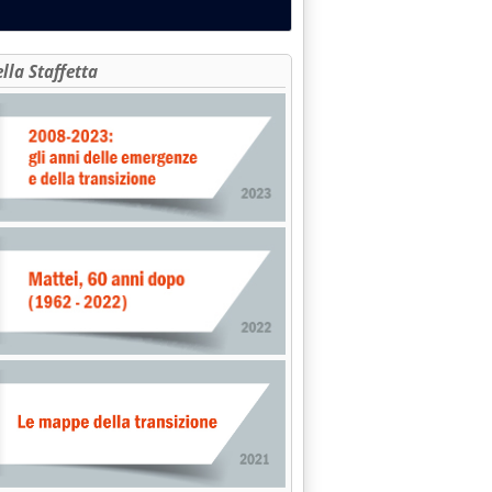
ella Staffetta
io congiunto contro Torre Nord'
dugno, Puglia: non rispettate prescrizioni Via'