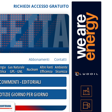
RICHIEDI ACCESSO GRATUITO
Abbonamenti
Contatti
ergia
Gas Naturale
Altre Fonti
Ambiente
Nucleare
ttrica
GPL - GNL
Efficienza
Sicurezza
COMMENTI - EDITORIALI
NOTIZIE GIORNO PER GIORNO