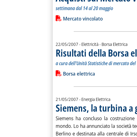
settimana dal 14 al 20 maggio
Leggi tutta la notizia: 'Acquisti sul M
Lista allegati PDF alla notiz
Mercato vincolato
22/05/2007
- Elettricità - Borsa Elettrica
Risultati della Borsa e
a cura dell'Unità Statistiche di mercato de
Leggi tutta la notizia: 'Risultati della
Lista allegati PDF alla notiz
Borsa elettrica
21/05/2007
- Energia Elettrica
Siemens, la turbina a
Siemens ha concluso la costruzione 
mondo. Lo ha annunciato la società ted
Berlino e destinata alla centrale di I