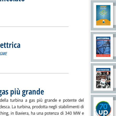
ercato vincolato'
ia
lettrica
. Sottotitolo: a cura dell'Unità Statistiche di mercato del GME
. Pubblicata martedì 22 maggio 2007 alle 14.58.
l GME
 Borsa elettrica'
ia
 gas più grande
. Pubblicata lunedì 21 maggio 2007 alle 15.35.
della turbina a gas più grande e potente del
esca. La turbina, prodotta negli stabilimenti di
rsching, in Baviera, ha una potenza di 340 MW e