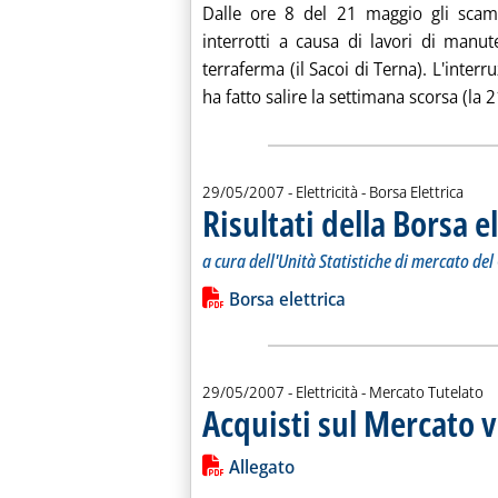
Dalle ore 8 del 21 maggio gli scamb
interrotti a causa di lavori di manute
terraferma (il Sacoi di Terna). L'interr
ha fatto salire la settimana scorsa (la 21
29/05/2007
- Elettricità - Borsa Elettrica
Risultati della Borsa e
a cura dell'Unità Statistiche di mercato de
Leggi tutta la notizia: 'Risultati della
Lista allegati PDF alla notiz
Borsa elettrica
29/05/2007
- Elettricità - Mercato Tutelato
Acquisti sul Mercato v
Leggi tutta la notizia: 'Acquisti sul M
Lista allegati PDF alla notiz
Allegato