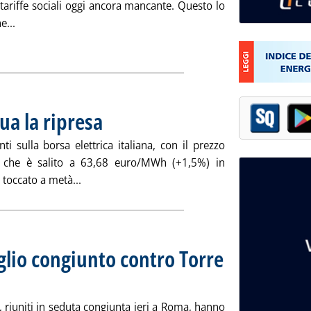
 tariffe sociali oggi ancora mancante. Questo lo
Leggi tutta la notizia: '1° luglio, nuove proposte Aeeg su rif
e...
ia
ua la ripresa
. Pubblicata martedì 22 maggio 2007 alle 15.23.
i sulla borsa elettrica italiana, con il prezzo
che è salito a 63,68 euro/MWh (+1,5%) in
Leggi tutta la notizia: 'Borsa elettrica, continu
toccato a metà...
glio congiunto contro Torre
5.15.
o, riuniti in seduta congiunta ieri a Roma, hanno