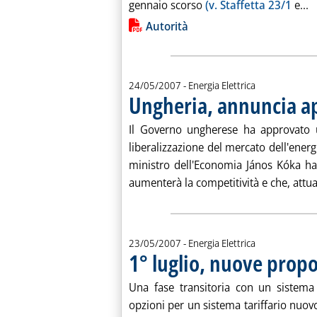
L
gennaio scorso
(v. Staffetta 23/1
e...
Lista allegati PDF alla notiz
Autorità
24/05/2007
- Energia Elettrica
Ungheria, annuncia ap
Il Governo ungherese ha approvato u
liberalizzazione del mercato dell'energ
ministro dell'Economia János Kóka ha 
aumenterà la competitività e che, attual
23/05/2007
- Energia Elettrica
1° luglio, nuove propo
Una fase transitoria con un sistema 
opzioni per un sistema tariffario nuovo