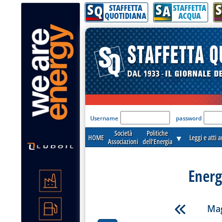
S
S
S
Q
A
STAFFETTA
STAFFETTA
QUOTIDIANA
ACQUA
'Modulo Login per acceder
Username
password
Società
Politiche
HOME
▼
Leggi e atti 
Associazioni
dell'Energia
Energ
Mag