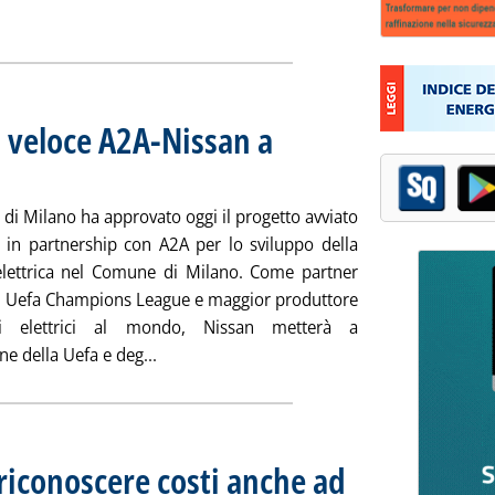
ia
ca veloce A2A-Nissan a
alle 11.54.
di Milano ha approvato oggi il progetto avviato
 in partnership con A2A per lo sviluppo della
elettrica nel Comune di Milano. Come partner
 di Uefa Champions League e maggior produttore
li elettrici al mondo, Nissan metterà a
Leggi tutta la notizia: 'Auto elettrica, ric
ne della Uefa e deg...
riconoscere costi anche ad