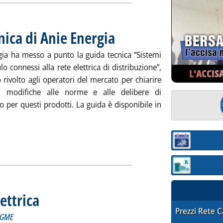
nica di Anie Energia
. Pubblicata mercoledì 30 marzo 2016 alle 12
gia ha messo a punto la guida tecnica “Sistemi
o connessi alla rete elettrica di distribuzione”,
L’ACCIS
rivolto agli operatori del mercato per chiarire
ti modifiche alle norme e alle delibere di
o per questi prodotti. La guida è disponibile in
i, la guida tecnica di Anie Energia'
ia
Sezione:
Sezione: quotaz
lettrica
. Sottotitolo: a cura dell'Unità Statistiche di mercato del GME
. Pubblicata mercoledì 30 marzo 2016 alle 11.50.
STAFFETTA PRE
Prezzi Rete 
l GME