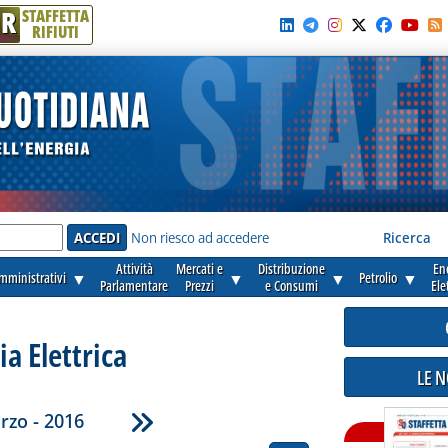
R
STAFFETTA
RIFIUTI
e'
Non riesco ad accedere
Ricerca
Attività
Mercati e
Distribuzione
En
amministrativi
▼
▼
▼
Petrolio
▼
Parlamentare
Prezzi
e Consumi
Ele
ia Elettrica
LE 
rzo - 2016