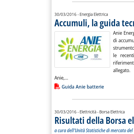
30/03/2016
- Energia Elettrica
Accumuli, la guida tec
Anie Ener
di accumul
strumento 
le recen
riferiment
allegato.
Leggi tutta la notizia: 'Accumul
Anie,...
Lista allegati PDF alla notiz
Guida Anie batterie
30/03/2016
- Elettricità - Borsa Elettrica
Risultati della Borsa e
a cura dell'Unità Statistiche di mercato de