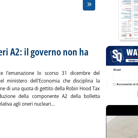
ri A2: il governo non ha
edì 30 marzo 2016 alle 19.11.
te l'emanazione lo scorso 31 dicembre del
el ministero dell'Economia che disciplina la
ne di una quota di gettito della Robin Hood Tax
duzione della componente A2 della bolletta
Leggi tutta la notizia: 'Robin Tax e s
elativa agli oneri nucleari...