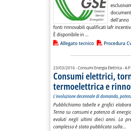
esclusiv
documenta
dell'anno
fonti rinnovabili qualificati Iafr incentiva
Leggi tutta la notizi
È disponibile in ...
Lista allegati PDF alla notiz
Allegato tecnico
Procedura C
di:
23/03/2016
- Consumi Energia Elettrica -
A.P
Consumi elettrici, tor
termoelettrica e rinno
L'evoluzione decennale di domanda, potenz
Pubblichiamo tabelle e grafici elaborat
Terna su consumi e potenza di energia e
evoluti negli ultimi dieci anni. La pr
Le
complesso è stata pubblicata sulla
...