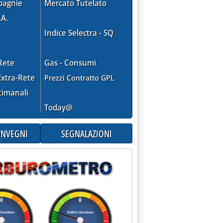
pagnie
Mercato Tutelato
.A.
Indice Selectra - SQ
 2016 alle 17.40.
Rete
Gas - Consumi
xtra-Rete
Prezzi Contratto GPL
timanali
Today@
CONVEGNI
SEGNALAZIONI
imo storico per il Pun'