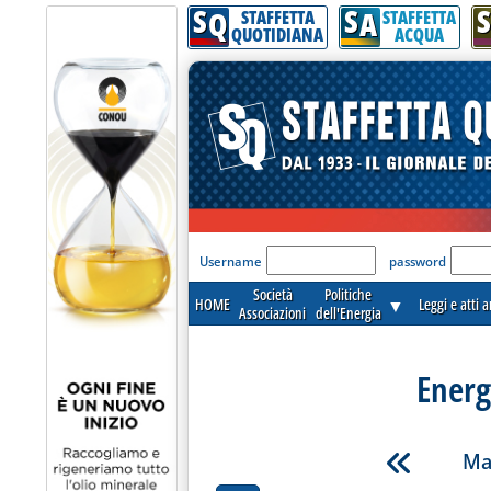
S
S
S
Q
A
STAFFETTA
STAFFETTA
QUOTIDIANA
ACQUA
'Modulo Login per acceder
Username
password
Società
Politiche
HOME
▼
Leggi e atti 
Associazioni
dell'Energia
Energ
Ma