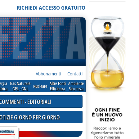
RICHIEDI ACCESSO GRATUITO
Abbonamenti
Contatti
ergia
Gas Naturale
Altre Fonti
Ambiente
Nucleare
ttrica
GPL - GNL
Efficienza
Sicurezza
COMMENTI - EDITORIALI
NOTIZIE GIORNO PER GIORNO