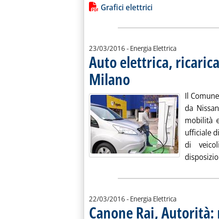
Lista allegati PDF alla notiz
Grafici elettrici
23/03/2016
- Energia Elettrica
Auto elettrica, ricari
Milano
. Pubblicata mercoledì 23 marzo 2016 
Il Comune 
da Nissan
mobilità 
ufficiale
di veico
disposizio
22/03/2016
- Energia Elettrica
Canone Rai, Autorità: 