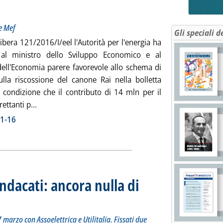
 a Mise e Mef
e Mef
Gli speciali d
ibera 121/2016/I/eel l'Autorità per l'energia ha
 al ministro dello Sviluppo Economico e al
dell'Economia parere favorevole allo schema di
ulla riscossione del canone Rai nella bolletta
a condizione che il contributo di 14 mln per il
Leggi tutta la notizia: 'Canone Rai, Autorità: ricono
ettanti p...
ia
21-16
sindacati: ancora nulla di
ncontro del 17 marzo con Assoelettrica e Utilitalia. Fissati due nuovi incontri il 12 e il 19 aprile
.11.
7 marzo con Assoelettrica e Utilitalia. Fissati due