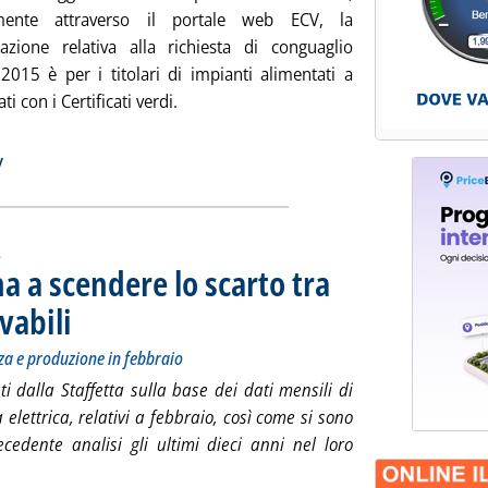
amente attraverso il portale web ECV, la
zione relativa alla richiesta di conguaglio
 2015 è per i titolari di impianti alimentati a
ti con i Certificati verdi.
a: 'Certificati verdi, le prossime scadenze'
ia
v
.
na a scendere lo scarto tra
vabili
. Sottotitolo: L'evoluzione decennale di domanda, potenza e produzione in febbr
. Pubblicata mercoledì 23 marzo 2016 alle 15.36.
a e produzione in febbraio
i dalla Staffetta sulla base dei dati mensili di
lettrica, relativi a febbraio, così come si sono
ecedente analisi gli ultimi dieci anni nel loro
ggi tutta la notizia: 'Consumi elettrici, torna a scendere lo scar