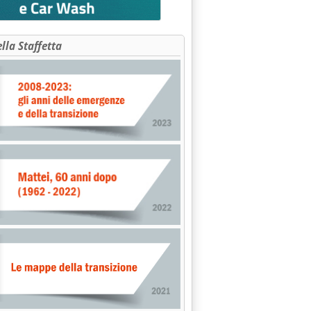
ella Staffetta
scere costi anche ad AU'