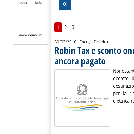
1
2
3
30/03/2016
- Energia Elettrica
Robin Tax e sconto one
ancora pagato
. Pubblicata mercol
Nonostan
decreto d
destinazio
per la ri
elettrica r