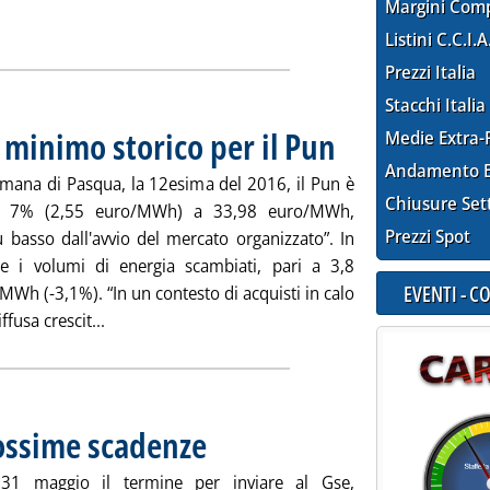
Margini Com
 Borsa elettrica'
ia
Listini C.C.I.A
Prezzi Italia
Stacchi Italia
 minimo storico per il Pun
. Pubblicata martedì 29 marzo
Medie Extra-
Andamento E
timana di Pasqua, la 12esima del 2016, il Pun è
Chiusure Set
l 7% (2,55 euro/MWh) a 33,98 euro/MWh,
Prezzi Spot
iù basso dall'avvio del mercato organizzato”. In
e i volumi di energia scambiati, pari a 3,8
EVENTI - 
 MWh (-3,1%). “In un contesto di acquisti in calo
Leggi tutta la notizia: 'Borsa elettrica, nuovo min
ffusa crescit...
prossime scadenze
. Pubblicata martedì 29 marzo 2016 alle 9.44.
 31 maggio il termine per inviare al Gse,