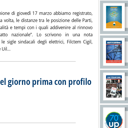
unione di giovedì 17 marzo abbiamo registrato,
 volta, le distanze tra le posizione delle Parti,
alità e tempi con i quali addivenire al rinnovo
ratto nazionale”. Lo scrivono in una nota
le sigle sindacali degli elettrici, Filctem Cigil,
Leggi tutta la notizia: 'Contratto elettrici, i sindacati: anc
 Uil...
el giorno prima con profilo
mercato del giorno prima con profilo Au '
ia