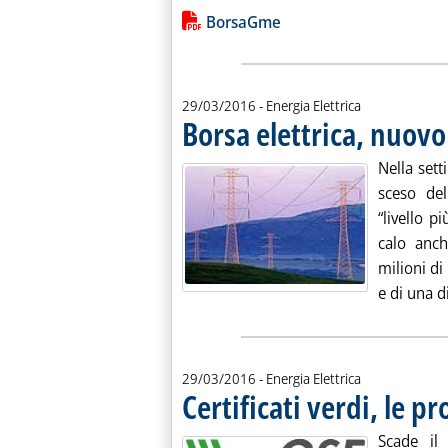
Leggi tutta la notizia: 'Risultati della
Lista allegati PDF alla notiz
BorsaGme
29/03/2016
- Energia Elettrica
Borsa elettrica, nuovo
Nella set
sceso de
“livello p
calo anch
milioni di
e di una di
29/03/2016
- Energia Elettrica
Certificati verdi, le 
Scade il