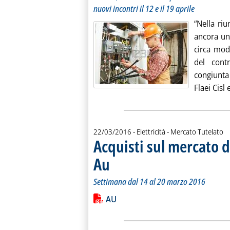
nuovi incontri il 12 e il 19 aprile
“Nella ri
ancora una
circa mod
del cont
congiunta 
Flaei Cisl e
22/03/2016
- Elettricità - Mercato Tutelato
Acquisti sul mercato d
Au
. Sottotitolo: Settimana dal 14 al 20 marzo 2016
. Pubblicata martedì 22 marzo 2016 alle 14.40.
Settimana dal 14 al 20 marzo 2016
Leggi tutta la notizia: 'Acquisti sul 
Lista allegati PDF alla notiz
AU