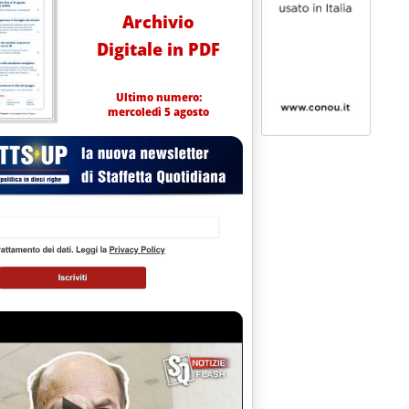
Archivio
Digitale in PDF
Ultimo numero:
mercoledì 5 agosto
conto oneri A2: il governo non ha ancora pagato'