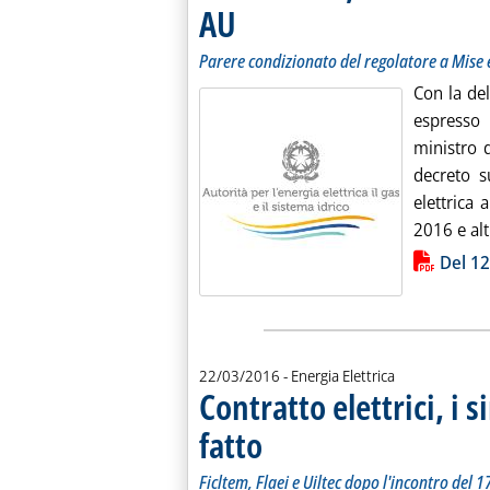
AU
. Sottotitolo: Parere condizionato del regolatore
. Pubblicata martedì 22 marzo 2016 alle 18.40.
Parere condizionato del regolatore a Mise 
Con la del
espresso
ministro 
decreto s
elettrica 
2016 e altr
Lista allegati PDF alla notiz
Del 1
22/03/2016
- Energia Elettrica
Contratto elettrici, i 
fatto
. Sottotitolo: Ficltem, Flaei e Uiltec dopo l'i
. Pubblicata martedì 22 marzo 2016 alle 15
Ficltem, Flaei e Uiltec dopo l'incontro del 1