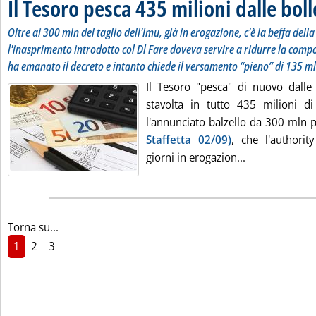
Il Tesoro pesca 435 milioni dalle boll
Oltre ai 300 mln del taglio dell'Imu, già in erogazione, c'è la beffa dell
l'inasprimento introdotto col Dl Fare doveva servire a ridurre la comp
ha emanato il decreto e intanto chiede il versamento “pieno” di 135 m
Il Tesoro "pesca" di nuovo dalle b
stavolta in tutto 435 milioni d
l'annunciato balzello da 300 mln pe
Staffetta 02/09)
, che l'authori
Leggi tutta la 
giorni in erogazion...
Torna su...
1
2
3