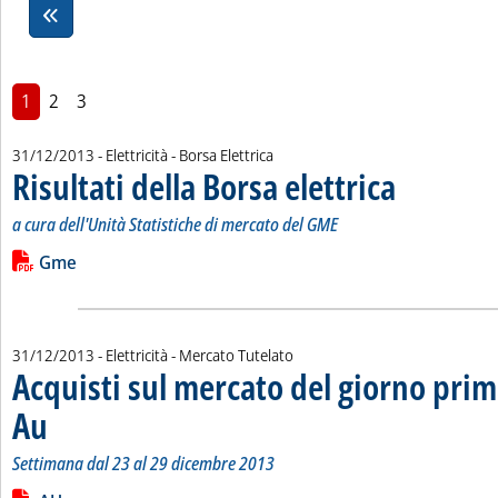
1
2
3
31/12/2013
- Elettricità - Borsa Elettrica
Risultati della Borsa elettrica
. Sottotitolo: a cur
. Pubblicata marte
a cura dell'Unità Statistiche di mercato del GME
Leggi tutta la notizia: 'Risultati della Borsa elettrica '
Lista allegati PDF alla notizia
Gme
31/12/2013
- Elettricità - Mercato Tutelato
Acquisti sul mercato del giorno prim
Au
. Sottotitolo: Settimana dal 23 al 29 dicembre 2013
. Pubblicata martedì 31 dicembre 2013 alle 10.49.
Settimana dal 23 al 29 dicembre 2013
Leggi tutta la notizia: 'Acquisti sul mercato del giorno prima 