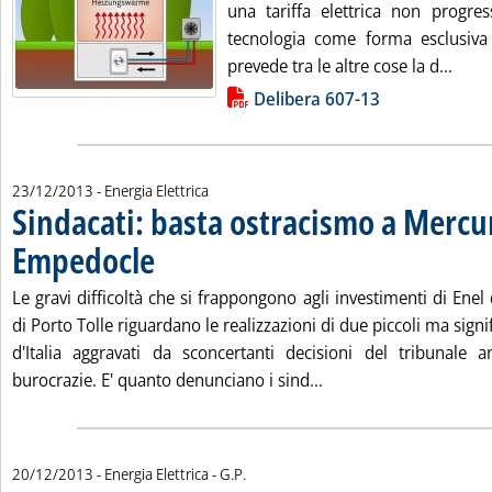
una tariffa elettrica non progres
tecnologia come forma esclusiva
Leggi
prevede tra le altre cose la d...
Lista allegati PDF alla notizia
Delibera 607-13
23/12/2013
- Energia Elettrica
Sindacati: basta ostracismo a Mercu
Empedocle
. Pubblicata lunedì 23 dicembre 2013 alle 15.15.
Le gravi difficoltà che si frappongono agli investimenti di Ene
di Porto Tolle riguardano le realizzazioni di due piccoli ma signif
d'Italia aggravati da sconcertanti decisioni del tribunale 
Leggi tutta la notizi
burocrazie. E' quanto denunciano i sind...
di:
20/12/2013
- Energia Elettrica -
G.P.