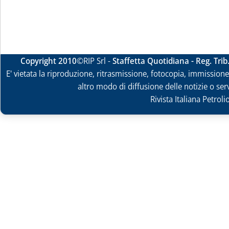
Copyright 2010
©RIP Srl -
Staffetta Quotidiana - Reg. Tri
E' vietata la riproduzione, ritrasmissione, fotocopia, immissione 
altro modo di diffusione delle notizie o ser
Rivista Italiana Petrol