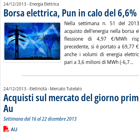
24/12/2013
- Energia Elettrica
Borsa elettrica, Pun in calo del 6,6%
.
Nella settimana n. 51 del 201
acquisto dell'energia nella borsa e
flessione di 4,97 €/MWh risp
precedente, si è portato a 69,77 
anche i volumi di energia elettri
Le
pari a 3,6 milioni di MWh (-6,7...
24/12/2013
- Elettricità - Mercato Tutelato
Acquisti sul mercato del giorno prim
Au
. Sottotitolo: Settimana dal 16 al 22 dicembre 2013
. Pubblicata martedì 24 dicembre 2013 alle 10.33.
Settimana dal 16 al 22 dicembre 2013
Leggi tutta la notizia: 'Acquisti sul mercato del giorno prima 
Lista allegati PDF alla notizia
AU