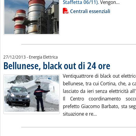
Leggi tu
Staffetta 06/11)
. Vengon...
Lista allegati PDF alla notizia
Centrali essenziali
27/12/2013
- Energia Elettrica
Bellunese, black out di 24 ore
. Pubblicata vene
Ventiquattrore di black out elettri
bellunese, tra cui Cortina, che, a
lasciato da ieri senza elettricità al
Il Centro coordinamento socco
prefetto Giacomo Barbato, sta segu
Leggi tutta la noti
situazione e re...