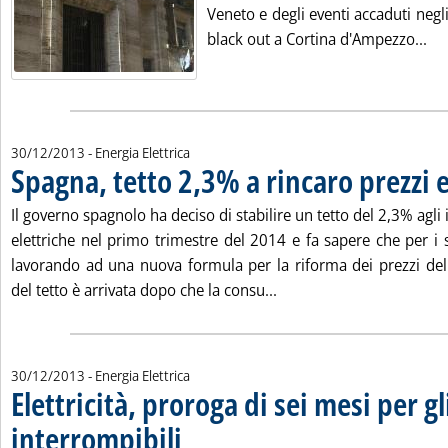
Veneto e degli eventi accaduti negli 
Leg
black out a Cortina d'Ampezzo...
30/12/2013
- Energia Elettrica
Spagna, tetto 2,3% a rincaro prezzi e
Il governo spagnolo ha deciso di stabilire un tetto del 2,3% agli 
elettriche nel primo trimestre del 2014 e fa sapere che per i s
lavorando ad una nuova formula per la riforma dei prezzi dell
Leggi tutta la notizia: '
del tetto è arrivata dopo che la consu...
30/12/2013
- Energia Elettrica
Elettricità, proroga di sei mesi per gl
interrompibili
. Sottotitolo: La nuova disciplina dal primo luglio 2014
. Pubblicata lunedì 30 dicembre 2013 alle 12.18.