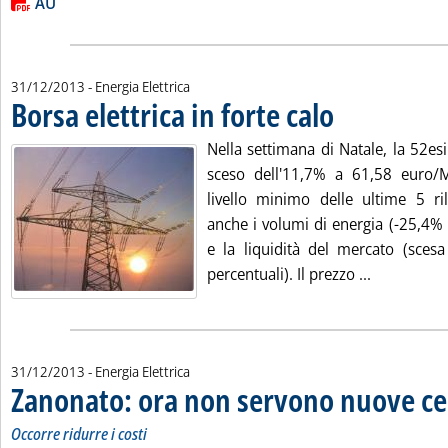
Lista allegati PDF alla notizia
AU
31/12/2013
- Energia Elettrica
Borsa elettrica in forte calo
. Pubblicata martedì 31
Nella settimana di Natale, la 52es
sceso dell'11,7% a 61,58 euro/
livello minimo delle ultime 5 ril
anche i volumi di energia (-25,4%
e la liquidità del mercato (scesa
Leggi tutta
percentuali). Il prezzo ...
31/12/2013
- Energia Elettrica
Zanonato: ora non servono nuove ce
Occorre ridurre i costi