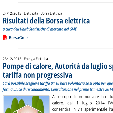
24/12/2013
- Elettricità - Borsa Elettrica
Risultati della Borsa elettrica
. Sottotitolo: a cur
. Pubblicata marte
a cura dell'Unità Statistiche di mercato del GME
Leggi tutta la notizia: 'Risultati della Borsa elettrica'
Lista allegati PDF alla notizia
BorsaGme
23/12/2013
- Energia Elettrica
Pompe di calore, Autorità da luglio
tariffa non progressiva
. Sottotitolo: Sarà possibile sceg
. Pubblicata lunedì 23 dicembre 2
Sarà possibile scegliere tariffa D1 su base volontaria se si opta per q
forma unica di riscaldamento. Consultazione nel primo trimestre 201
Allo scopo di promuovere la diff
calore, dal 1 luglio 2014 l'Au
consentirà in via sperimentale l'