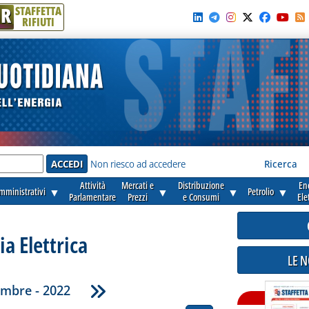
R
STAFFETTA
RIFIUTI
e'
Non riesco ad accedere
Ricerca
Attività
Mercati e
Distribuzione
En
amministrativi
▼
▼
▼
Petrolio
▼
Parlamentare
Prezzi
e Consumi
Ele
ia Elettrica
LE 
embre - 2022