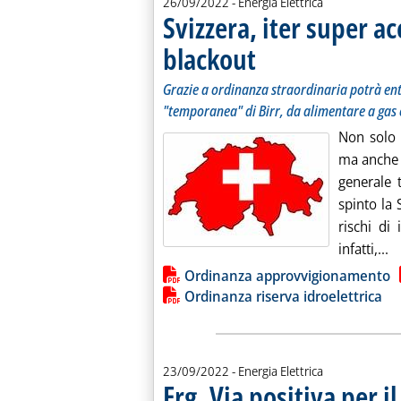
26/09/2022
- Energia Elettrica
Svizzera, iter super ac
blackout
. Sottotitolo: Grazie a ordinanza s
. Pubblicata lunedì 26 settembre 
Grazie a ordinanza straordinaria potrà ent
"temporanea" di Birr, da alimentare a gas o 
Non solo l
ma anche 
generale 
spinto la 
rischi di 
Le
infatti,...
Lista allegati PDF alla notiz
Ordinanza approvvigionamento
Ordinanza riserva idroelettrica
23/09/2022
- Energia Elettrica
Erg, Via positiva per i