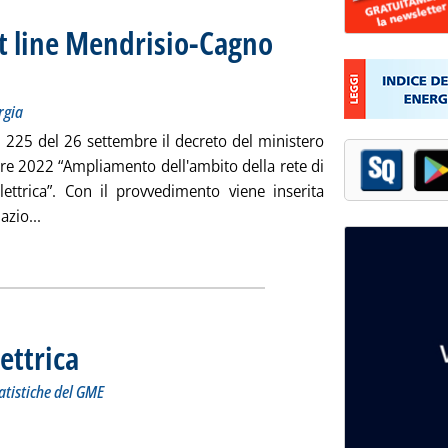
nt line Mendrisio-Cagno
titolo: Il collegamento con la Svizzera di Nord Energia
licata martedì 27 settembre 2022 alle 12.0.
rgia
n. 225 del 26 settembre il decreto del ministero
bre 2022 “Ampliamento dell'ambito della rete di
lettrica”. Con il provvedimento viene inserita
Leggi tutta la notizia: 'Elettricità, la merchant line Mend
azio...
ia
lettrica
. Sottotitolo: a cura dell'Unità Monitoraggio, Analisi e Statistiche del GME
. Pubblicata martedì 27 settembre 2022 alle 9.56.
tatistiche del GME
 Borsa elettrica'
ia