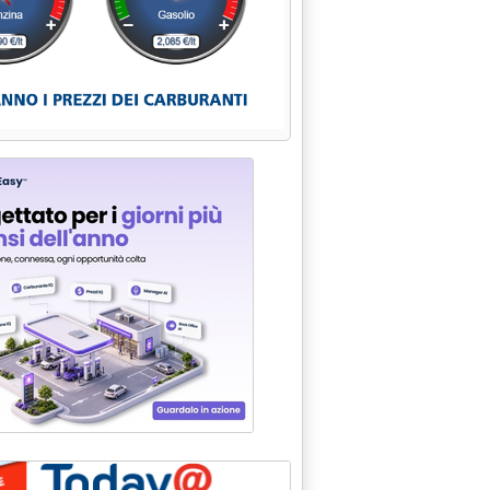
4.4.
a'