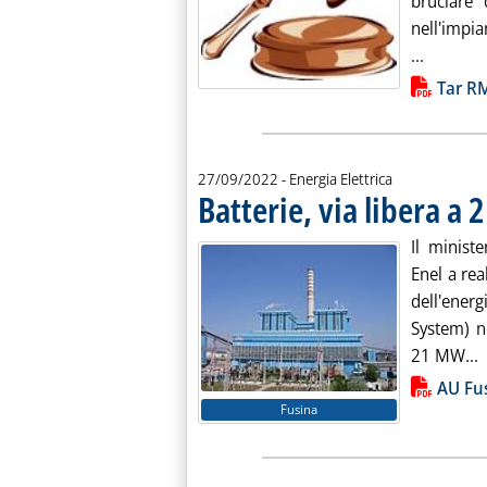
bruciare 
nell'impia
Leggi tu
...
Lista allegati PDF alla notiz
Tar RM
27/09/2022
- Energia Elettrica
Batterie, via libera a
Il minist
Enel a re
dell'ener
System) n
L
21 MW...
Lista allegati PDF alla notiz
AU Fu
Fusina