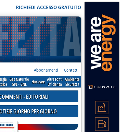
RICHIEDI ACCESSO GRATUITO
Abbonamenti
Contatti
ergia
Gas Naturale
Altre Fonti
Ambiente
Nucleare
ttrica
GPL - GNL
Efficienza
Sicurezza
COMMENTI - EDITORIALI
NOTIZIE GIORNO PER GIORNO