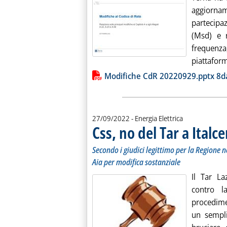
aggiornam
partecipa
(Msd) e r
frequenz
piattafor
Lista allegati PDF alla notiz
Modifiche CdR 20220929.pptx 8
27/09/2022
- Energia Elettrica
Css, no del Tar a Italc
Secondo i giudici legittimo per la Regione 
Aia per modifica sostanziale
Il Tar La
contro l
procedime
un sempli