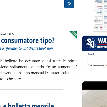
. Cusumano
 consumatore tipo?
. Sottotitolo: Negli aggiornamenti delle bollet
. Pubblicata venerdì 30 settembre 2022 alle 1
e a riferimento un "cliente tipo" non
le bollette ha occupato quasi tutte le prime
vviene solitamente quando c'è un aumento. E
ilevante non sono mancati i caratteri cubitali.
Leggi tutta la notizia: 'Consumatore medio o co
o – che sare...
% e bolletta mensile
. Sottotitolo: Evitato raddoppio rinviando anc
. Pubblicata venerdì 30 settembre 2022 alle 10