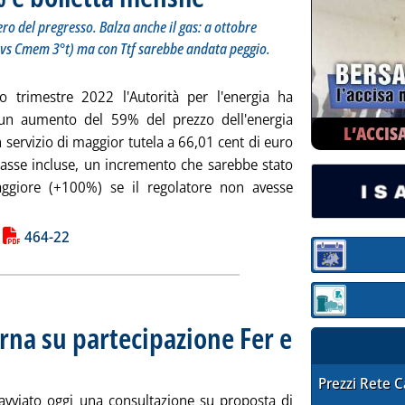
o del pregresso. Balza anche il gas: a ottobre
 vs Cmem 3°t) ma con Ttf sarebbe andata peggio.
o trimestre 2022 l'Autorità per l'energia ha
un aumento del 59% del prezzo dell'energia
L’ACCIS
in servizio di maggior tutela a 66,01 cent di euro
asse incluse, un incremento che sarebbe stato
ggiore (+100%) se il regolatore non avesse
 la notizia: 'Arera: elettricità +59% e bolletta mensile'
ia
464-22
Sezione:
Sezione: quotaz
rna su partecipazione Fer e
 2022 alle 16.29.
STAFFETTA PRE
Prezzi Rete 
avviato oggi una consultazione su proposta di