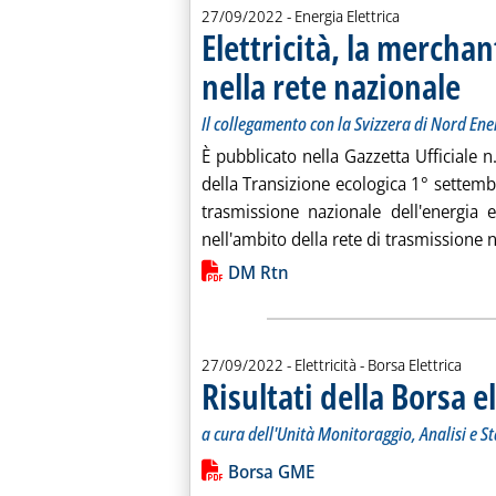
27/09/2022
- Energia Elettrica
Elettricità, la mercha
nella rete nazionale
. Sotto
. Pubb
Il collegamento con la Svizzera di Nord Ene
È pubblicato nella Gazzetta Ufficiale 
della Transizione ecologica 1° settem
trasmissione nazionale dell'energia e
nell'ambito della rete di trasmissione n
Lista allegati PDF alla notiz
DM Rtn
27/09/2022
- Elettricità - Borsa Elettrica
Risultati della Borsa e
a cura dell'Unità Monitoraggio, Analisi e S
Leggi tutta la notizia: 'Risultati della
Lista allegati PDF alla notiz
Borsa GME