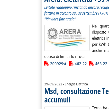
Evitato raddoppio rinviando ancora recuper
fattura in acconto su Psv settembre (+90%
"Rinviare fine tutela"
Nel quart
disposto 
elettrica 
per kWh t
anche ma
Leggi tutta
deciso di limitarlo rinvian...
Lista allegati PDF alla notiz
200929st
462-22
463-22
29/09/2022
- Energia Elettrica
Msd, consultazione Te
accumuli
. Pubblicata giovedì 29 settembre
Terna ha 