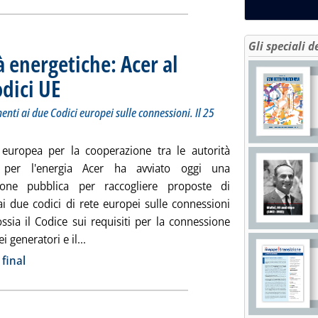
Gli speciali d
 energetiche: Acer al
odici UE
. Sottotitolo: In consultazione policy paper su aggiornamenti ai due Codici e
. Pubblicata lunedì 26 settembre 2022 alle 17.24.
nti ai due Codici europei sulle connessioni. Il 25
 europea per la cooperazione tra le autorità
i per l'energia Acer ha avviato oggi una
zione pubblica per raccogliere proposte di
ai due codici di rete europei sulle connessioni
 ossia il Codice sui requisiti per la connessione
Leggi tutta la notizia: 'EV, storage e comunità
ei generatori e il...
ia
final