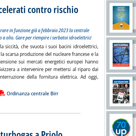
celerati contro rischio
traordinaria potrà entrare in funzione già a febbraio 2023 la centrale "temporanea" di Birr, da 
2022 alle 10.54.
rare in funzione già a febbraio 2023 la centrale
a olio. Gare per riempire i serbatoi idroelettrici
a siccità, che svuota i suoi bacini idroelettrici,
la scarsa produzione del nucleare francese e la
tensione sui mercati energetici europei hanno
Svizzera a intervenire per mettersi al riparo dai
interruzione della fornitura elettrica. Ad oggi,
ggi tutta la notizia: 'Svizzera, iter super accelerati contro risch
ia
Ordinanza centrale Birr
l turbogas a Priolo
. Sottotitolo: Stop a due eolici da 36 e 33,6 MW. G
. Pubblicata venerdì 23 settembre 2022 alle 18.27.