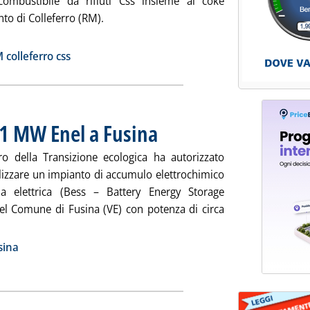
combustibile da rifiuti Css insieme al coke
nto di Colleferro (RM).
tta la notizia: 'Css, no del Tar a Italcementi su Colleferro'
ia
 colleferro css
 21 MW Enel a Fusina
. Pubblicata martedì 27 settembre 2022 alle 1
ero della Transizione ecologica ha autorizzato
alizzare un impianto di accumulo elettrochimico
gia elettrica (Bess – Battery Energy Storage
el Comune di Fusina (VE) con potenza di circa
eggi tutta la notizia: 'Batterie, via libera a 21 MW Enel a Fusin
ia
sina