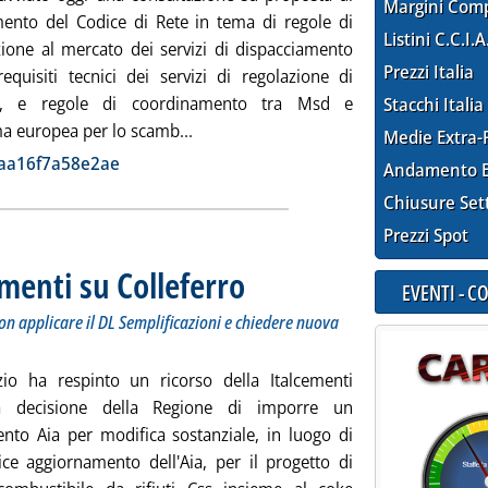
Margini Com
ento del Codice di Rete in tema di regole di
Listini C.C.I.A
zione al mercato dei servizi di dispacciamento
Prezzi Italia
equisiti tecnici dei servizi di regolazione di
a, e regole di coordinamento tra Msd e
Stacchi Italia
Leggi tutta la notizia: 'Msd, consulta
ma europea per lo scamb...
Medie Extra-
ia
daa16f7a58e2ae
Andamento E
Chiusure Set
Prezzi Spot
ementi su Colleferro
. Sottotitolo: Secondo i giudici legittimo per l
. Pubblicata martedì 27 settembre 2022 alle 14
EVENTI - 
non applicare il DL Semplificazioni e chiedere nuova
zio ha respinto un ricorso della Italcementi
a decisione della Regione di imporre un
nto Aia per modifica sostanziale, in luogo di
ce aggiornamento dell'Aia, per il progetto di