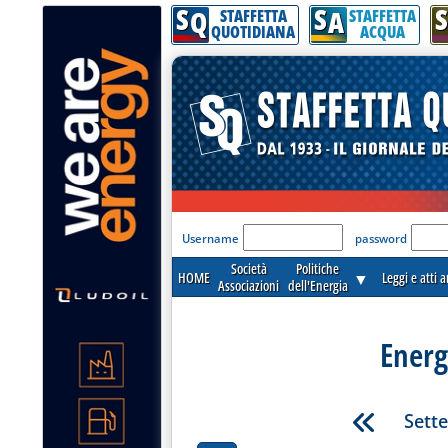
S
S
S
Q
A
STAFFETTA
STAFFETTA
QUOTIDIANA
ACQUA
'Modulo Login per acceder
Username
password
Società
Politiche
HOME
▼
Leggi e atti 
Associazioni
dell'Energia
Energ
Sett