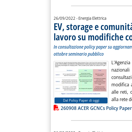
26/09/2022
- Energia Elettrica
EV, storage e comunità
lavoro su modifiche c
In consultazione policy paper su aggiorname
ottobre seminario pubblico
L'Agenzia
nazional
consulta
modifica 
alle reti,
alla rete d
Dal Policy Paper di oggi
Lista allegati PDF alla notiz
260908 ACER GCNCs Policy Paper 