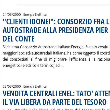
24/03/2000
- Energia Elettrica
"CLIENTI IDONEI": CONSORZIO FRA L
AUTOSTRADE ALLA PRESIDENZA PIER
DEL CONTE
. Pubblicata venerdì 24 marzo 2000 alle 16.28.
Si chiama Consorzio Autostrade Italiane Energia, è stato costitui
maggiori società autostradali italiane, ha come oggetto il coord
dei consorziati al fine di migliorare l'efficienza e la razion
Leggi tutta la notizia: 
energetico (elettrico e termico) ed ...
23/03/2000
- Energia Elettrica
VENDITA CENTRALI ENEL: TATO' ATT
IL VIA LIBERA DA PARTE DEL TESORO
. 