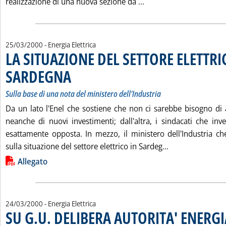
Leggi tutta la notiz
realizzazione di una nuova sezione da ...
25/03/2000
- Energia Elettrica
LA SITUAZIONE DEL SETTORE ELETTRI
SARDEGNA
. Sottotitolo: Sulla base di una nota del ministero dell'Industria
. Pubblicata sabato 25 marzo 2000 alle 12.54.
Sulla base di una nota del ministero dell'Industria
Da un lato l'Enel che sostiene che non ci sarebbe bisogno di 
neanche di nuovi investimenti; dall'altra, i sindacati che inv
esattamente opposta. In mezzo, il ministero dell'Industria c
Leggi tutta la 
sulla situazione del settore elettrico in Sardeg...
Lista allegati PDF alla notizia
Allegato
24/03/2000
- Energia Elettrica
SU G.U. DELIBERA AUTORITA' ENERGI