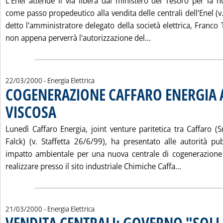
L'Enel attende il via libera dal ministero del Tesoro per la n
come passo propedeutico alla vendita delle centrali dell'Enel (v.
detto l'amministratore delegato della società elettrica, Franc
Leggi tutta la noti
non appena perverrà l'autorizzazione del...
22/03/2000
- Energia Elettrica
COGENERAZIONE CAFFARO ENERGIA 
VISCOSA
. Pubblicata mercoledì 22 marzo 2000 alle 12.26.
Lunedì Caffaro Energia, joint venture paritetica tra Caffaro (
Falck) (v. Staffetta 26/6/99), ha presentato alle autorità p
impatto ambientale per una nuova centrale di cogenerazione
Leggi tutt
realizzare presso il sito industriale Chimiche Caffa...
21/03/2000
- Energia Elettrica
VENDITA CENTRALI: GOVERNO "SOLL