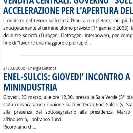
ACCELERAZIONE PER L'APERTURA DE
Il ministro del Tesoro solleciterà l'Enel a completare, "nel più 
anticipatamente al termine ultimo previsto (1° gennaio 2003), 
delle tre società (Eurogen, Elettrogen, Interpower), per com
Leggi tutta la not
fine di "favorire una maggiore e più rapid...
21/03/2000
- Energia Elettrica
ENEL-SULCIS: GIOVEDI' INCONTRO A
MININDUSTRIA
. Pubblicata martedì 21 marzo 2000 alle 13.13.
Giovedì, 23 marzo, alle ore 12,30, presso la Sala Verde (3° pia
stata convocata una riunione sulla vertenza Enel-Sulcis (v. Staf
alla presenza del sottosegretario alla presidenza, Marco 
all'Industria, Lanfranco Turci.
Leggi tutta la notizia: 'ENEL-SULCIS: GIOV
Ricordiamo ch...