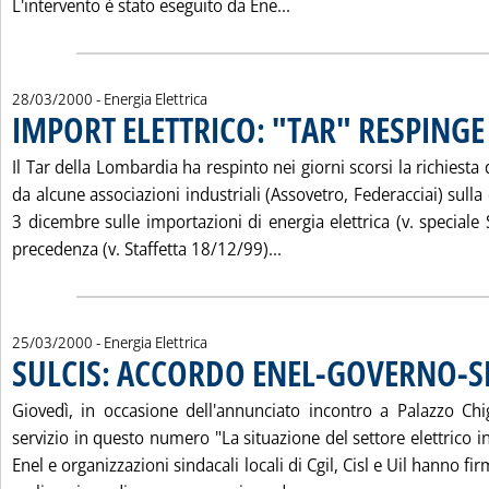
Leggi tutta la notizia: 
L'intervento è stato eseguito da Ene...
28/03/2000
- Energia Elettrica
IMPORT ELETTRICO: "TAR" RESPINGE
. Pubblicata martedì 28 marzo 2000 alle 14.56.
Il Tar della Lombardia ha respinto nei giorni scorsi la richiesta
da alcune associazioni industriali (Assovetro, Federacciai) sulla
3 dicembre sulle importazioni di energia elettrica (v. speciale 
Leggi tutta la notizia: '
precedenza (v. Staffetta 18/12/99)...
25/03/2000
- Energia Elettrica
SULCIS: ACCORDO ENEL-GOVERNO-S
Giovedì, in occasione dell'annunciato incontro a Palazzo Chig
servizio in questo numero "La situazione del settore elettrico 
Enel e organizzazioni sindacali locali di Cgil, Cisl e Uil hanno f