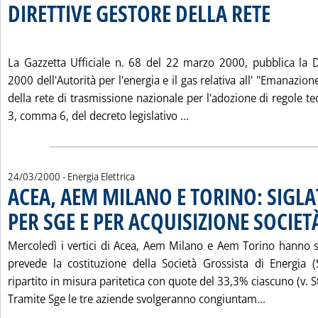
DIRETTIVE GESTORE DELLA RETE
. Pubblicata venerdì 24 marzo 2000 alle 16.33.
La Gazzetta Ufficiale n. 68 del 22 marzo 2000, pubblica la 
2000 dell'Autorità per l'energia e il gas relativa all' "Emanazione
della rete di trasmissione nazionale per l'adozione di regole tec
Leggi tutta la notizia: '
3, comma 6, del decreto legislativo ...
24/03/2000
- Energia Elettrica
ACEA, AEM MILANO E TORINO: SIGLA
PER SGE E PER ACQUISIZIONE SOCIET
Mercoledì i vertici di Acea, Aem Milano e Aem Torino hanno 
prevede la costituzione della Società Grossista di Energia (S
ripartito in misura paritetica con quote del 33,3% ciascuno (v. S
Leggi tut
Tramite Sge le tre aziende svolgeranno congiuntam...