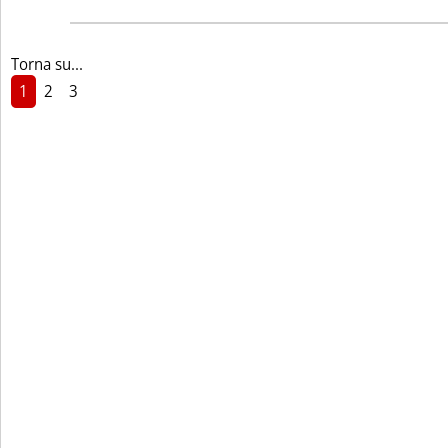
Torna su...
1
2
3