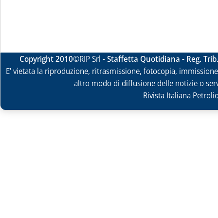
Copyright 2010
©RIP Srl -
Staffetta Quotidiana - Reg. Tri
E' vietata la riproduzione, ritrasmissione, fotocopia, immissione 
altro modo di diffusione delle notizie o ser
Rivista Italiana Petrol