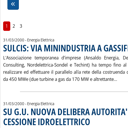
1
2
3
31/03/2000
- Energia Elettrica
SULCIS: VIA MININDUSTRIA A GASSI
. Pubblicata venerdì 31 marzo 2000 alle 16.36.
L'Associazione temporanea d'imprese (Ansaldo Energia, D
Consulting, Nordelettrica-Sondel e Techint) ha tempo fino a
realizzare ed effettuare il parallelo alla rete della costruenda 
Leggi
da 450 MWe (due turbine a gas da 170 MW e altrettante...
31/03/2000
- Energia Elettrica
SU G.U. NUOVA DELIBERA AUTORITA'
CESSIONE IDROELETTRICO
. Pubblicata venerdì 31 mar