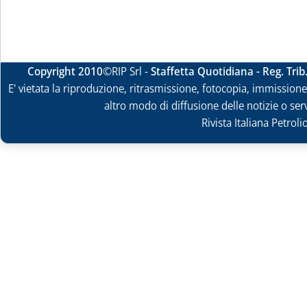
Copyright 2010
©RIP Srl -
Staffetta Quotidiana - Reg. Tri
E' vietata la riproduzione, ritrasmissione, fotocopia, immissione 
altro modo di diffusione delle notizie o ser
Rivista Italiana Petrol