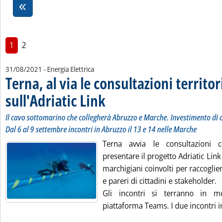
1
2
31/08/2021
- Energia Elettrica
Terna, al via le consultazioni territor
sull'Adriatic Link
. Sottotitolo: Il cavo sottomarino che collegherà 
. Pubblicata martedì 31 agosto 2021 alle 16.9.
Il cavo sottomarino che collegherà Abruzzo e Marche. Investimento di o
Dal 6 al 9 settembre incontri in Abruzzo il 13 e 14 nelle Marche
Terna avvia le consultazioni c
presentare il progetto Adriatic Lin
marchigiani coinvolti per raccoglier
e pareri di cittadini e stakeholder.
Gli incontri si terranno in mod
piattaforma Teams. I due incontri in