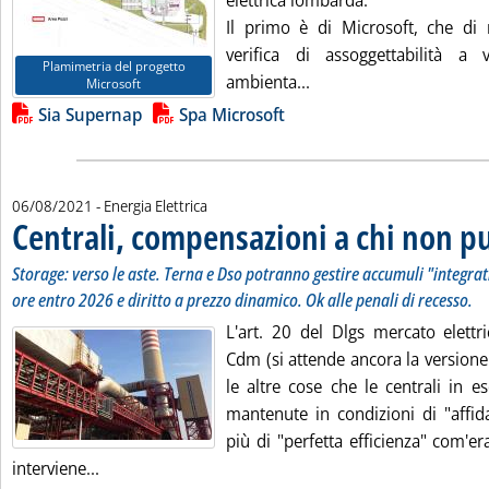
elettrica lombarda.
Il primo è di Microsoft, che di 
verifica di assoggettabilità a 
Plamimetria del progetto
Leggi tutta la notizia
ambienta...
Microsoft
Lista allegati PDF alla notizia
Sia Supernap
Spa Microsoft
06/08/2021
- Energia Elettrica
Centrali, compensazioni a chi non p
Storage: verso le aste. Terna e Dso potranno gestire accumuli "integrati
ore entro 2026 e diritto a prezzo dinamico. Ok alle penali di recesso.
L'art. 20 del Dlgs mercato elettr
Cdm (si attende ancora la versione u
le altre cose che le centrali in e
mantenute in condizioni di "affida
più di "perfetta efficienza" com'er
Leggi tutta la notizia: 'Centrali, compensazioni a
interviene...