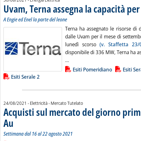
Uvam, Terna assegna la capacità pe
A Engie ed Enel la parte del leone
Terna ha assegnato le risorse di 
dalle Uvam per il mese di settemb
lunedì scorso
(v. Staffetta 23/
disponibile di 336 MW, Terna ha 
Leggi tutta la notizia: 'Uvam, T
...
Lista allegati PDF alla notizia
Esiti Pomeridiano
Esiti Se
Esiti Serale 2
24/08/2021
- Elettricità - Mercato Tutelato
Acquisti sul mercato del giorno prim
Au
. Sottotitolo: Settimana dal 16 al 22 agosto 2021
. Pubblicata martedì 24 agosto 2021 alle 9.37.
Settimana dal 16 al 22 agosto 2021