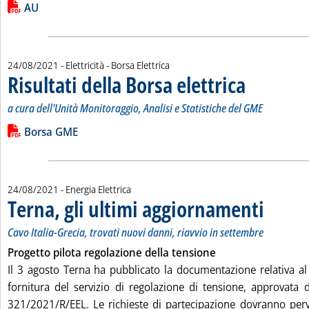
Leggi tutta la notizia: 'Acquisti sul mercato del giorno prima 
Lista allegati PDF alla notizia
AU
24/08/2021
- Elettricità - Borsa Elettrica
Risultati della Borsa elettrica
. Sottotitolo: a cur
. Pubblicata marted
a cura dell'Unità Monitoraggio, Analisi e Statistiche del GME
Leggi tutta la notizia: 'Risultati della Borsa elettrica'
Lista allegati PDF alla notizia
Borsa GME
24/08/2021
- Energia Elettrica
Terna, gli ultimi aggiornamenti
. Sottotitolo:
. Pubblicata 
Cavo Italia-Grecia, trovati nuovi danni, riavvio in settembre
Progetto pilota regolazione della tensione
Il 3 agosto Terna ha pubblicato la documentazione relativa al 
fornitura del servizio di regolazione di tensione, approvata d
321/2021/R/EEL. Le richieste di partecipazione dovranno perv