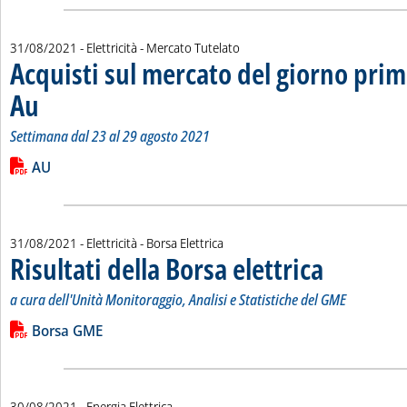
31/08/2021
- Elettricità - Mercato Tutelato
Acquisti sul mercato del giorno prim
Au
. Sottotitolo: Settimana dal 23 al 29 agosto 2021
. Pubblicata martedì 31 agosto 2021 alle 9.41.
Settimana dal 23 al 29 agosto 2021
Leggi tutta la notizia: 'Acquisti sul mercato del giorno prima 
Lista allegati PDF alla notizia
AU
31/08/2021
- Elettricità - Borsa Elettrica
Risultati della Borsa elettrica
. Sottotitolo: a cur
. Pubblicata marted
a cura dell'Unità Monitoraggio, Analisi e Statistiche del GME
Leggi tutta la notizia: 'Risultati della Borsa elettrica'
Lista allegati PDF alla notizia
Borsa GME
30/08/2021
- Energia Elettrica