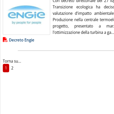
Con decreto direttoriale del 27 lug
Transizione ecologica ha deci
valutazione d'impatto ambientale
Produzione nella centrale termoelet
progetto, presentato a ma
l'ottimizzazione della turbina a ga..
Lista allegati PDF alla notizia
Decreto Engie
Torna su...
1
2