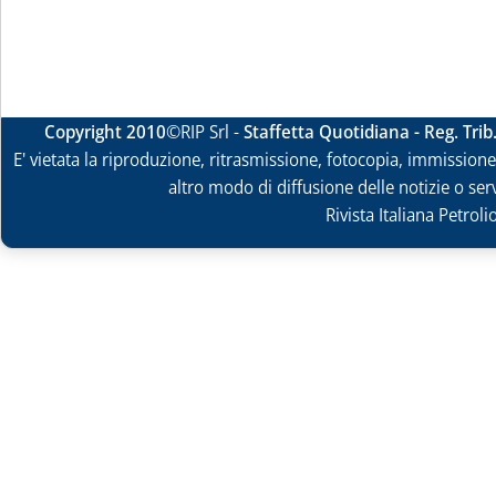
Copyright 2010
©RIP Srl -
Staffetta Quotidiana - Reg. Tri
E' vietata la riproduzione, ritrasmissione, fotocopia, immissione 
altro modo di diffusione delle notizie o ser
Rivista Italiana Petrol