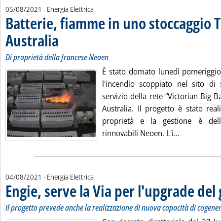
05/08/2021
- Energia Elettrica
Batterie, fiamme in uno stoccaggio T
Australia
. Sottotitolo: Di proprietà della francese Neoen
. Pubblicata giovedì 05 agosto 2021 alle 11.42.
Di proprietà della francese Neoen
È stato domato lunedì pomeriggio,
l'incendio scoppiato nel sito di 
servizio della rete “Victorian Big 
Australia. Il progetto è stato rea
proprietà e la gestione è dell
Leggi tutta 
rinnovabili Neoen. L'i...
04/08/2021
- Energia Elettrica
Engie, serve la Via per l'upgrade del 
Il progetto prevede anche la realizzazione di nuova capacità di cogen