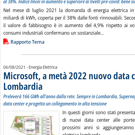
al 38%. Indice Imcei in aumento e superiore ai livelli pre-covid: bene 
Nel mese di luglio 2021 la domanda di energia elettrica in 
miliardi di kWh, coperta per il 38% dalle fonti rinnovabili. Seco
il valore di fabbisogno è in aumento del 4,9% rispetto ai vo
Leggi tutta la 
consumi industriali confermano un sostanziale...
Lista allegati PDF alla notizia
Rapporto Terna
06/08/2021
- Energia Elettrica
Microsoft, a metà 2022 nuovo data c
Lombardia
. Sottotitolo: Preleverà 166 GWh all'anno dalla rete. Sempre in
. Pubblicata venerdì 06 agosto 2021 alle 12.26.
Preleverà 166 GWh all'anno dalla rete. Sempre in Lombardia, Supernap
data center e progetta un collegamento in alta tensione
In questi giorni sono stati presenta
di nuovi data center alle port
prossimi anni si aggiungeranno 