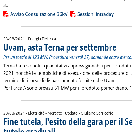
Leggi tutta la notizia: 'Terna, gli ultimi aggiornamenti'
3...
Lista allegati PDF alla notizia
Avviso Consultazione 36kV
Sessioni intraday
23/08/2021
- Energia Elettrica
Uvam, asta Terna per settembre
. Sottotito
. Pubblicat
Per un totale di 123 MW. Procedura venerdì 27, domande entro merco
Terna ha reso noti i quantitativi approvvigionabili per i prodott
2021 nonché le tempistiche di esecuzione delle procedure di
termine di risorse di dispacciamento fornite dalle Uvam.
Per l'area A sono previsti 51 MW per il prodotto pomeridiano, 
di:
23/08/2021
- Elettricità - Mercato Tutelato -
Giuliano Sarricchio
Fine tutela, l'esito della gara per il S
tutele graduali
. Sottotitolo: Due terzi dei volumi assegnati con sorte
. Pubblicata lunedì 23 agosto 2021 alle 16.41.