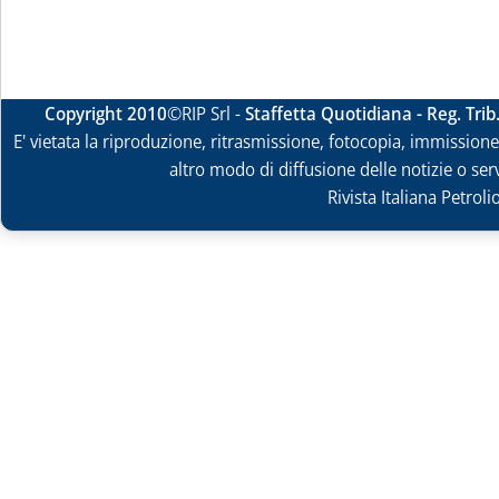
Copyright 2010
©RIP Srl -
Staffetta Quotidiana - Reg. Tri
E' vietata la riproduzione, ritrasmissione, fotocopia, immissione 
altro modo di diffusione delle notizie o ser
Rivista Italiana Petrol