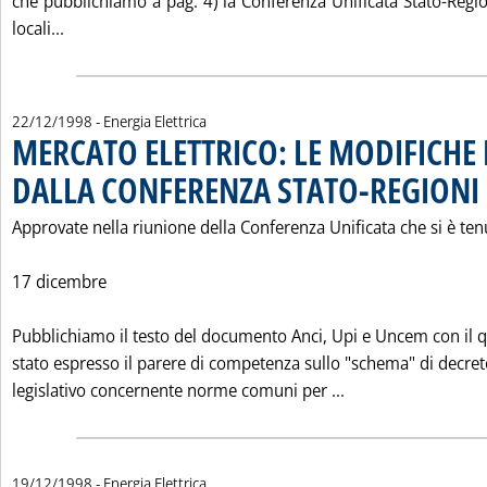
che pubblichiamo a pag. 4) la Conferenza Unificata Stato-Regi
Leggi tutta la notizia: 'CONFERENZA STATO REGION
locali...
22/12/1998
- Energia Elettrica
MERCATO ELETTRICO: LE MODIFICHE 
DALLA CONFERENZA STATO-REGIONI
.
Approvate nella riunione della Conferenza Unificata che si è tenu
17 dicembre
Pubblichiamo il testo del documento Anci, Upi e Uncem con il q
stato espresso il parere di competenza sullo "schema" di decre
Leggi tutta la n
legislativo concernente norme comuni per ...
19/12/1998
- Energia Elettrica