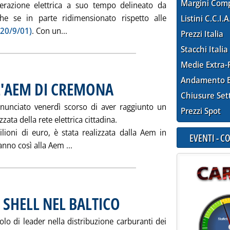
Margini Com
nerazione elettrica a suo tempo delineato da
he se in parte ridimensionato rispetto alle
Listini C.C.I.A
Leggi tutta la notizia: 'ANSALDO-NATION
 20/9/01)
. Con un...
Prezzi Italia
Stacchi Italia
Medie Extra-
Andamento E
LL'AEM DI CREMONA
. Pubblicata martedì 26 marzo 2002 alle 15.42.
Chiusure Set
unciato venerdì scorso di aver raggiunto un
Prezzi Spot
zata della rete elettrica cittadina.
ilioni di euro, è stata realizzata dalla Aem in
EVENTI - 
Leggi tutta la notizia: 'ENEL CEDE LA RE
nno così alla Aem ...
 SHELL NEL BALTICO
. Pubblicata martedì 26 marzo 2002 alle 15.3
uolo di leader nella distribuzione carburanti dei