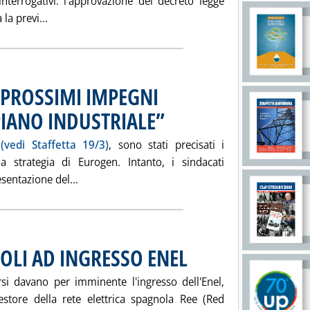
terrogativi: l'approvazione del decreto legge
Leggi tutta la notizia: 'GENCO ENEL: ORA TOCCA 
la previ...
PROSSIMI IMPEGNI
 PIANO INDUSTRIALE”
. Pubblicata mercoledì 20 marzo 2002 alle 1
r
(vedi Staffetta 19/3)
, sono stati precisati i
la strategia di Eurogen. Intanto, i sindacati
Leggi tutta la notizia: 'EUROGEN-EDIPOWER: 
sentazione del...
COLI AD INGRESSO ENEL
. Pubblicata mercoledì 20 marzo 2002
orsi davano per imminente l'ingresso dell'Enel,
gestore della rete elettrica spagnola Ree (Red