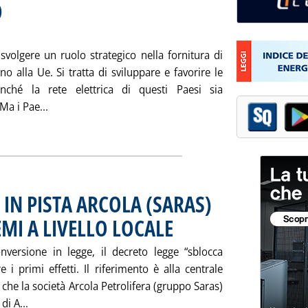
O
. Sottotitolo: Forum organizzato a Milano da Enelpower
. Pubblicata sabato 23 marzo 2002 alle 16.5.
volgere un ruolo strategico nella fornitura di
no alla Ue. Si tratta di sviluppare e favorire le
inché la rete elettrica di questi Paesi sia
Leggi tutta la notizia: 'L'IMPORTANZA DI UNA “R
Ma i Pae...
ia
IN PISTA ARCOLA (SARAS)
MI A LIVELLO LOCALE
. Pubblicata giovedì 21 marzo 2002 alle 1
versione in legge, il decreto legge “sblocca
 i primi effetti. Il riferimento è alla centrale
che la società Arcola Petrolifera (gruppo Saras)
Leggi tutta la notizia: 'DL MARZANO RIMETTE IN PISTA
di A...