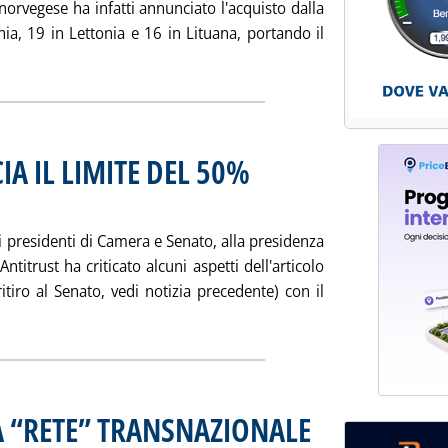
 norvegese ha infatti annunciato l'acquisto dalla
onia, 19 in Lettonia e 16 in Lituana, portando il
 tutta la notizia: 'STATOIL COMPRA P. V. SHELL NEL BALTICO'
CIA IL LIMITE DEL 50%
2 alle 16.34.
i presidenti di Camera e Senato, alla presidenza
ntitrust ha criticato alcuni aspetti dell'articolo
itiro al Senato, vedi notizia precedente) con il
gi tutta la notizia: '... E L'ANTITRUST BOCCIA IL LIMITE DEL 50
A “RETE” TRANSNAZIONALE