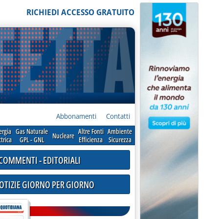
RICHIEDI ACCESSO GRATUITO
Abbonamenti
Contatti
ergia
Gas Naturale
Altre Fonti
Ambiente
Nucleare
ttrica
GPL - GNL
Efficienza
Sicurezza
COMMENTI - EDITORIALI
NOTIZIE GIORNO PER GIORNO