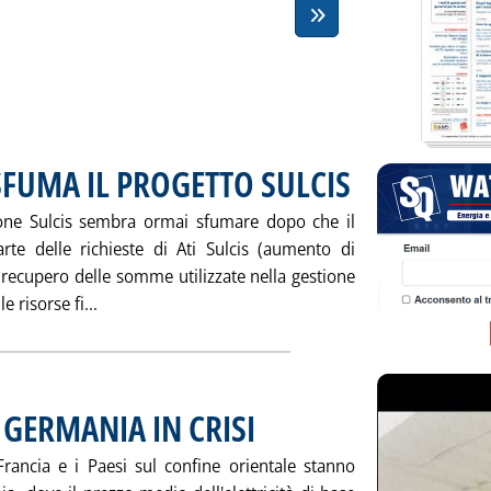
FUMA IL PROGETTO SULCIS
. Pubblicata sabato 30 mar
rbone Sulcis sembra ormai sfumare dopo che il
te delle richieste di Ati Sulcis (aumento di
recupero delle somme utilizzate nella gestione
Leggi tutta la notizia: '“NO” DEL GOVERNO: SFU
e risorse fi...
 GERMANIA IN CRISI
. Pubblicata venerdì 29 marzo 2002 alle 16.3
Francia e i Paesi sul confine orientale stanno