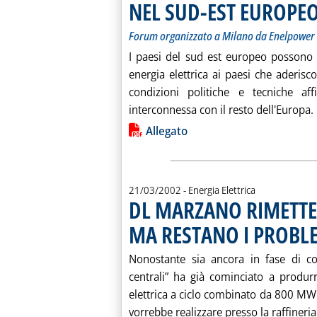
NEL SUD-EST EUROPE
Forum organizzato a Milano da Enelpower
I paesi del sud est europeo possono s
energia elettrica ai paesi che aderisco
condizioni politiche e tecniche aff
interconnessa con il resto dell'Europa. 
Lista allegati PDF alla notiz
Allegato
21/03/2002
- Energia Elettrica
DL MARZANO RIMETTE 
MA RESTANO I PROBLE
Nonostante sia ancora in fase di con
centrali” ha già cominciato a produrre
elettrica a ciclo combinato da 800 MW 
vorrebbe realizzare presso la raffineria 