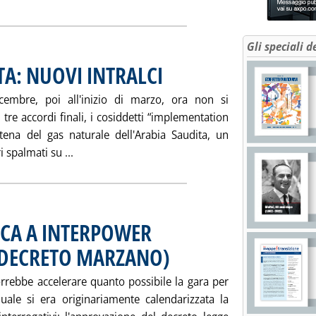
Gli speciali d
A: NUOVI INTRALCI
. Pubblicata giovedì 21 marzo 2002 alle 16.10
embre, poi all'inizio di marzo, ora non si
tre accordi finali, i cosiddetti “implementation
tena del gas naturale dell'Arabia Saudita, un
Leggi tutta la notizia: 'PROGETTO GAS SAUDITA
 spalmati su ...
CCA A INTERPOWER
L DECRETO MARZANO)
. Pubblicata mercoledì 20 marzo 2002 alle 
vorrebbe accelerare quanto possibile la gara per
uale si era originariamente calendarizzata la