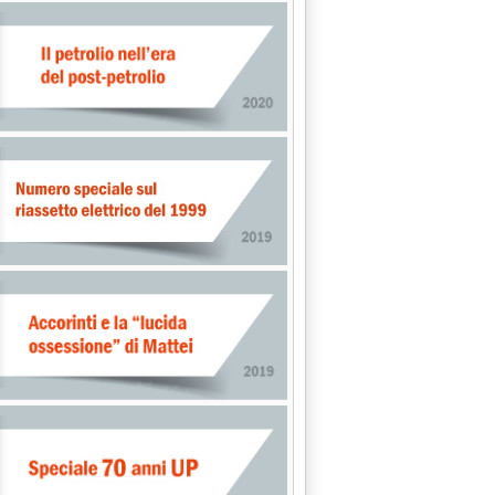
A INTERPOWER . (MA C'E' “NODO” DEL DECRETO MARZANO)'
5.50.
PROSSIMI IMPEGNI . I SINDACATI, “ORA IL PIANO INDUSTRIALE”
 alle 15.48.