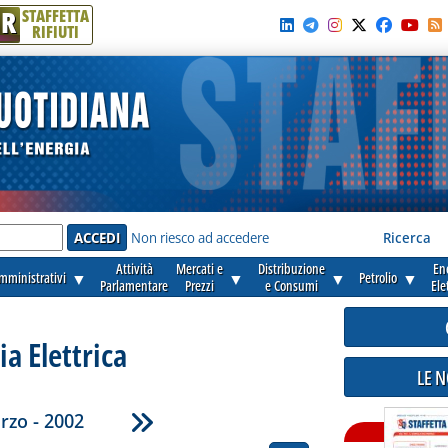
R
STAFFETTA
RIFIUTI
e'
Non riesco ad accedere
Ricerca
Attività
Mercati e
Distribuzione
En
amministrativi
▼
▼
▼
Petrolio
▼
Parlamentare
Prezzi
e Consumi
Ele
ia Elettrica
LE 
rzo - 2002