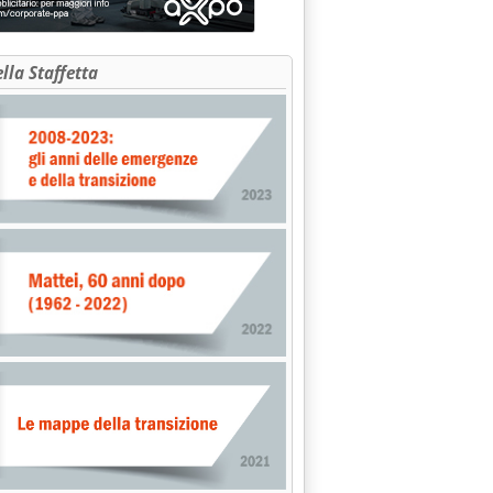
ella Staffetta
.
: NUOVI INTRALCI'
16.25.