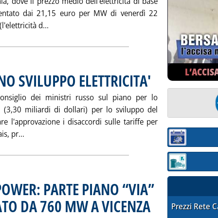
a, dove il prezzo medio dell'elettricità di base
entato dai 21,15 euro per MW di venerdì 22
Leggi tutta la notizia: 'EDF RIDUCE L'EXPORT, G
elettricità d...
L’ACCIS
NO SVILUPPO ELETTRICITA'
. Pubblicata mercoledì 27 ma
onsiglio dei ministri russo sul piano per lo
 (3,30 miliardi di dollari) per lo sviluppo del
are l'approvazione i disaccordi sulle tariffe per
Leggi tutta la notizia: 'RUSSIA: RINVIATO PIANO SVILU
s, pr...
Sezione:
Sezione: quotaz
OWER: PARTE PIANO “VIA”
ATO DA 760 MW A VICENZA
. Pubblicata martedì 26 marz
STAFFETTA PRE
Prezzi Rete 