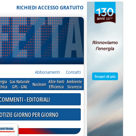
RICHIEDI ACCESSO GRATUITO
Abbonamenti
Contatti
ergia
Gas Naturale
Altre Fonti
Ambiente
Nucleare
ttrica
GPL - GNL
Efficienza
Sicurezza
COMMENTI - EDITORIALI
NOTIZIE GIORNO PER GIORNO