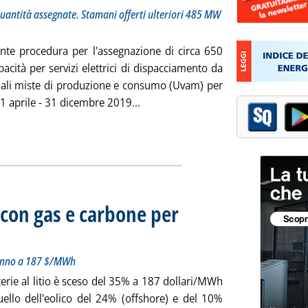
 quantità assegnate. Stamani offerti ulteriori 485 MW
ente procedura per l'assegnazione di circa 650
cità per servizi elettrici di dispacciamento da
tuali miste di produzione e consumo (Uvam) per
Leggi tutta la notizia: 'Terna ass
 1 aprile - 31 dicembre 2019...
 con gas e carbone per
L'analisi Bnef: costo in calo del 35% in un anno a 187 $/MWh
rcoledì 27 marzo 2019 alle 17.2.
n anno a 187 $/MWh
atterie al litio è sceso del 35% a 187 dollari/MWh
uello dell'eolico del 24% (offshore) e del 10%