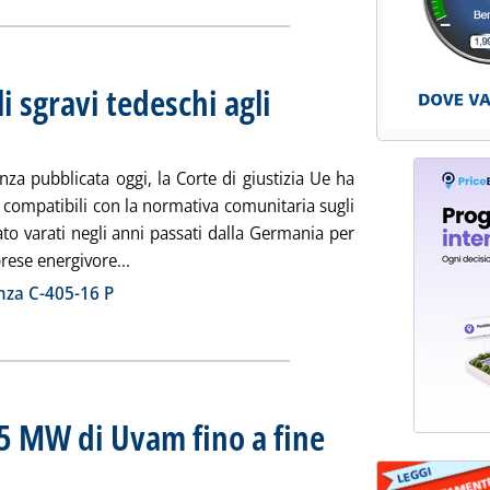
li sgravi tedeschi agli
 2019 alle 13.26.
za pubblicata oggi, la Corte di giustizia Ue ha
 compatibili con la normativa comunitaria sugli
tato varati negli anni passati dalla Germania per
Leggi tutta la notizia: 'Corte Ue, via libera agl
rese energivore...
ia
nza C-405-16 P
65 MW di Uvam fino a fine
a in testa per quantità assegnate. Stamani offerti ulteriori 485 MW per aprile
.51.