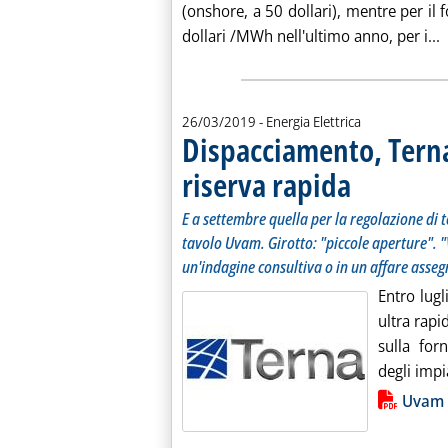
(onshore, a 50 dollari), mentre per il 
L
dollari /MWh nell'ultimo anno, per i...
26/03/2019
- Energia Elettrica
Dispacciamento, Terna
riserva rapida
. Sottotitolo: E a se
. Pubblicata martedì
E a settembre quella per la regolazione di t
tavolo Uvam. Girotto: "piccole aperture". "V
un'indagine consultiva o in un affare asse
Entro lugl
ultra rapi
sulla for
degli impi
Lista allegati PDF alla notiz
Uvam a