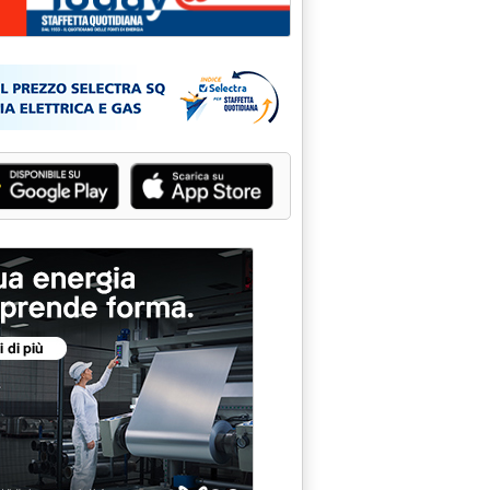
egna altri 165 MW di Uvam fino a fine anno'