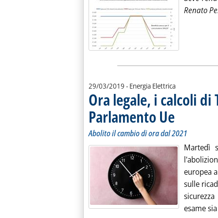
Renato Pe
29/03/2019
- Energia Elettrica
Ora legale, i calcoli d
Parlamento Ue
. Sottotitolo: Aboli
. Pubblicata vener
Abolito il cambio di ora dal 2021
Martedì 
l'abolizi
europea a 
sulle ricad
sicurezza
esame sia 