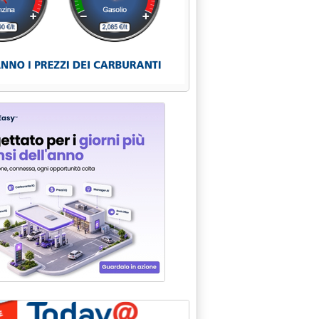
i sgravi tedeschi agli energivori'