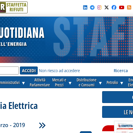
R
STAFFETTA
RIFIUTI
e'
Non riesco ad accedere
Ricerca
Attività
Mercati e
Distribuzione
En
amministrativi
▼
▼
▼
Petrolio
▼
Parlamentare
Prezzi
e Consumi
Ele
ia Elettrica
LE 
rzo - 2019