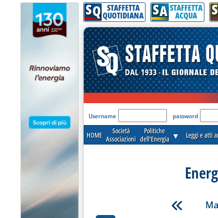
S
S
S
Q
A
STAFFETTA
STAFFETTA
QUOTIDIANA
ACQUA
'Modulo Login per acceder
Username
password
Società
Politiche
HOME
▼
Leggi e atti 
Associazioni
dell'Energia
Energ
Ma