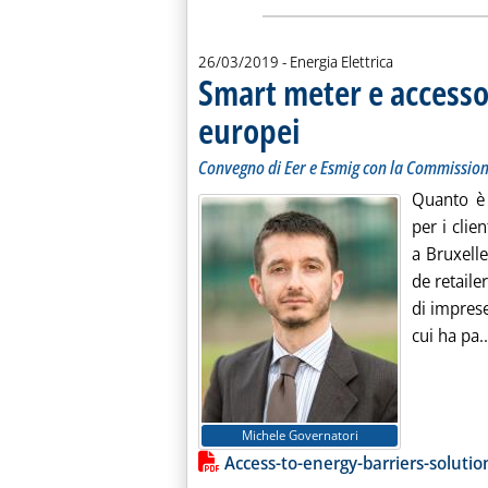
26/03/2019
- Energia Elettrica
Smart meter e accesso 
europei
. Sottotitolo: Convegno di Eer e Es
. Pubblicata martedì 26 marzo 2019 
Convegno di Eer e Esmig con la Commissio
Quanto è 
per i clie
a Bruxell
de retaile
di imprese
cui ha pa..
Lista allegati PDF alla notiz
Michele Governatori
Access-to-energy-barriers-solu