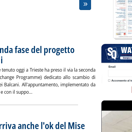
nda fase del progetto
i
. Pubblicata venerdì 29 marzo 2019 alle 17.11.
 tenuto oggi a Trieste ha preso il via la seconda
change Programme) dedicato allo scambio di
dei Balcani. All'appuntamento, implementato da
Leggi tutta la notizia: 'Market coupling, second
 con il suppo...
rriva anche l'ok del Mise
. Pubblicata venerdì 29 marzo 201