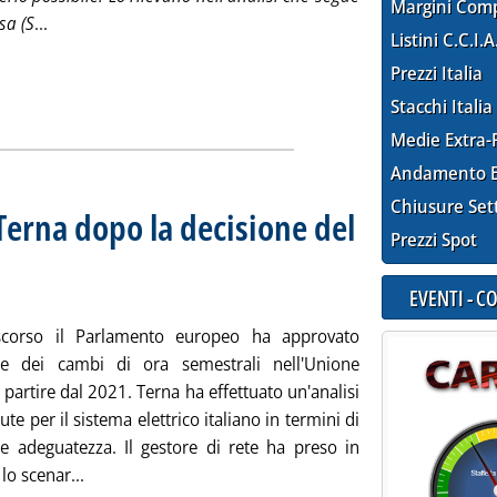
Margini Com
Leggi tutta la notizia: 'L'innovazione c'è, ma nessuno la
sa (S
...
Listini C.C.I.A
Prezzi Italia
Stacchi Italia
Medie Extra-
Andamento E
Chiusure Set
i Terna dopo la decisione del
Prezzi Spot
to il cambio di ora dal 2021
dì 29 marzo 2019 alle 11.47.
EVENTI - 
scorso il Parlamento europeo ha approvato
one dei cambi di ora semestrali nell'Unione
partire dal 2021. Terna ha effettuato un'analisi
ute per il sistema elettrico italiano in termini di
 e adeguatezza. Il gestore di rete ha preso in
Leggi tutta la notizia: 'Ora legale, i calcoli di Tern
lo scenar...