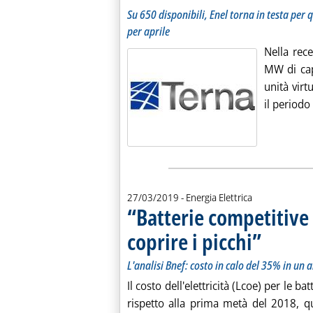
Su 650 disponibili, Enel torna in testa per
per aprile
Nella rec
MW di capa
unità vir
il periodo
27/03/2019
- Energia Elettrica
“Batterie competitive
coprire i picchi”
. Sottotitolo: 
. Pubblicata me
L'analisi Bnef: costo in calo del 35% in u
Il costo dell'elettricità (Lcoe) per le b
rispetto alla prima metà del 2018, q