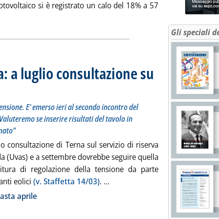
fotovoltaico si è registrato un calo del 18% a 57
eggi tutta la notizia: '“Batterie competitive con gas e carbone pe
Gli speciali d
: a luglio consultazione su
ttembre quella per la regolazione di tensione. E' emerso ieri al secondo incontro del tavolo Uva
 26 marzo 2019 alle 17.31.
ensione. E' emerso ieri al secondo incontro del
aluteremo se inserire risultati del tavolo in
gnato"
io consultazione di Terna sul servizio di riserva
da (Uvas) e a settembre dovrebbe seguire quella
nitura di regolazione della tensione da parte
Leggi tutta la notizia: 'Dispacc
anti eolici
(v. Staffetta 14/03)
. ...
ia
sta aprile