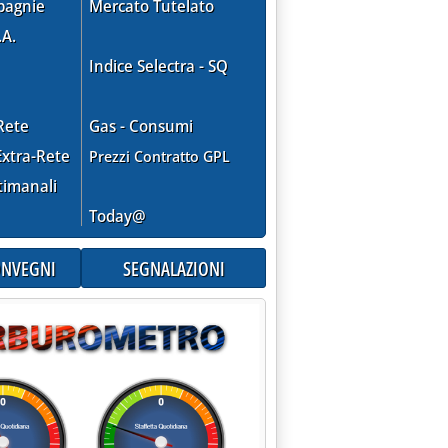
pagnie
Mercato Tutelato
 vede'
.A.
Indice Selectra - SQ
Rete
Gas - Consumi
xtra-Rete
Prezzi Contratto GPL
timanali
Today@
CONVEGNI
SEGNALAZIONI
a dopo la decisione del Parlamento Ue '