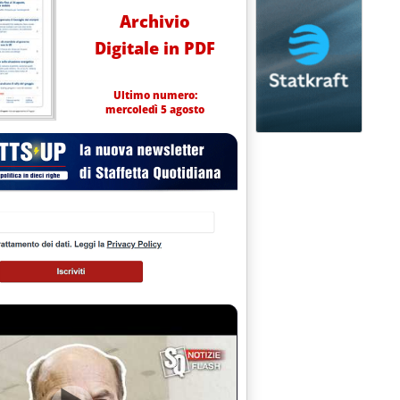
Archivio
Digitale in PDF
Ultimo numero:
mercoledì 5 agosto
a fase del progetto Arera-Kep per i Balcani'
9 alle 12.3.