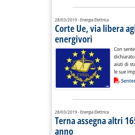
28/03/2019
- Energia Elettrica
Corte Ue, via libera ag
energivori
. Pubblicata giovedì 28 marzo
Con senten
dichiarato
aiuti di s
le sue imp
Lista allegati PDF alla notiz
Sente
28/03/2019
- Energia Elettrica
Terna assegna altri 1
anno
. Sottotitolo: Su 650 disponibili, Enel torn
. Pubblicata giovedì 28 marzo 2019 alle 12