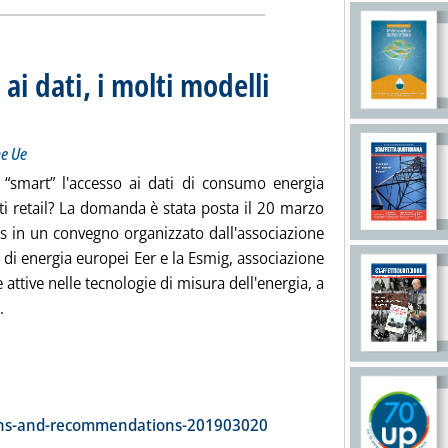
ai dati, i molti modelli
mig con la Commissione Ue
alle 16.49.
ne Ue
“smart” l'accesso ai dati di consumo energia
nti retail? La domanda è stata posta il 20 marzo
es in un convegno organizzato dall'associazione
r di energia europei Eer e la Esmig, associazione
 attive nelle tecnologie di misura dell'energia, a
Leggi tutta la notizia: 'Smart meter e accesso ai dati, i molti m
.
ia
tions-and-recommendations-201903020