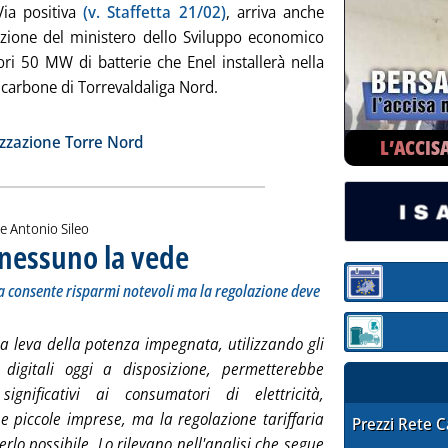
ia positiva
(v. Staffetta 21/02)
, arriva anche
zazione del ministero dello Sviluppo economico
iori 50 MW di batterie che Enel installerà nella
 carbone di Torrevaldaliga Nord.
utta la notizia: 'Batterie Torre Nord, arriva anche l'ok del Mise'
ia
zzazione Torre Nord
L’ACCIS
e Antonio Sileo
 nessuno la vede
. Sottotitolo: Col digitale la leva della potenza impegn
. Pubblicata venerdì 29 marzo 2019 alle 11.50.
Sezione:
ta consente risparmi notevoli ma la regolazione deve
Sezione: quotaz
la leva della potenza impegnata, utilizzando gli
 digitali oggi a disposizione, permetterebbe
significativi ai consumatori di elettricità,
e piccole imprese, ma la regolazione tariffaria
STAFFETTA PRE
Prezzi Rete 
rlo possibile. Lo rilevano nell'analisi che segue