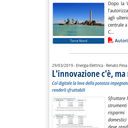
Dopo la V
l'autoriz
agli ulter
centrale a
Leggi t
C...
Lista allegati PDF alla notiz
Autori
Torre Nord
di:
29/03/2019
- Energia Elettrica -
Renato Pesa 
L'innovazione c'è, ma
Col digitale la leva della potenza impegna
renderli sfruttabili
Sfruttare 
strumenti
risparmi 
domestici 
deve rende