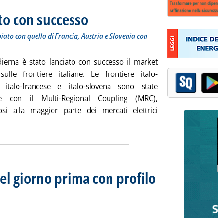
to con successo
. Sottotitolo: Da oggi mercato day ahead del GME accop
. Pubblicata martedì 24 febbraio 2015 alle 15.25.
to con quello di Francia, Austria e Slovenia con
dierna è stato lanciato con successo il market
sulle frontiere italiane. Le frontiere italo-
, italo-francese e italo-slovena sono state
te con il Multi-Regional Coupling (MRC),
osi alla maggior parte dei mercati elettrici
i tutta la notizia: 'Market coupling partito con successo'
el giorno prima con profilo
5