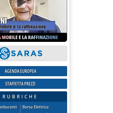
A MOBILE E LA RAFFINAZIONE
, Flaei: definire ruolo pubblico'
AGENDA EUROPEA
STAFFETTA PREZZI
ioni praticate dalle compagnie sul mercato extra-rete
RUBRICHE
ZZI - quotazioni praticate dalle compagnie sul mercato extra
AGENDA EUROPEA
Carburanti
Borsa Elettrica