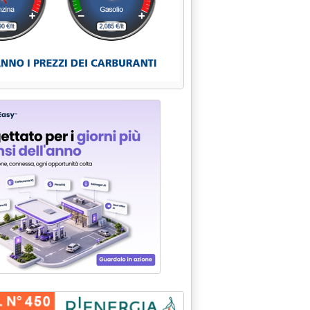
raio 2015 alle 11.51.
si crea per decreto'