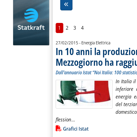
1
2
3
4
27/02/2015
- Energia Elettrica
In 10 anni la produzio
Mezzogiorno ha raggiu
Dall'annuario Istat “Noi Italia: 100 statisti
In Italia 
inferiore
energia e
del terzia
domestico.
Leggi tutta la notizia: 'In 1
flession
...
Lista allegati PDF alla notiz
Grafici Istat