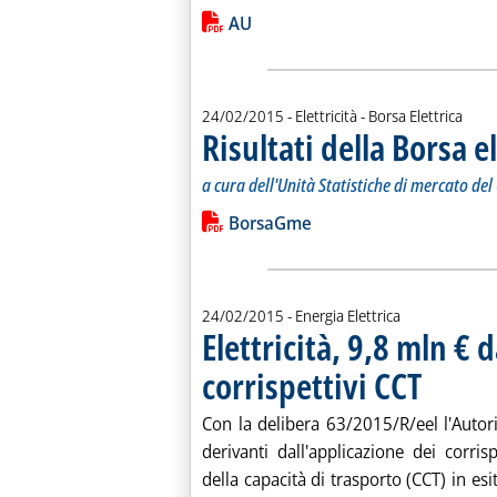
Leggi tutta la notizia: 'Acquisti sul 
Lista allegati PDF alla notiz
AU
24/02/2015
- Elettricità - Borsa Elettrica
Risultati della Borsa e
a cura dell'Unità Statistiche di mercato de
Leggi tutta la notizia: 'Risultati della
Lista allegati PDF alla notiz
BorsaGme
24/02/2015
- Energia Elettrica
Elettricità, 9,8 mln € 
corrispettivi CCT
. Pubblicata m
Con la delibera 63/2015/R/eel l'Autori
derivanti dall'applicazione dei corrisp
della capacità di trasporto (CCT) in es