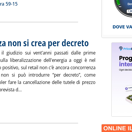
ia
ra 59-15
za non si crea per decreto
. Pubblicata mercoledì 25 febb
il giudizio sui vent'anni passati dalle prime
sulla liberalizzazione dell'energia a oggi è nel
positivo, sul retail non c'è ancora concorrenza
 non si può introdurre “per decreto”, come
er fare la cancellazione delle tutele di prezzo
Leggi tutta la notizia: 'Tutela, Clô: concorrenza non 
revista d...