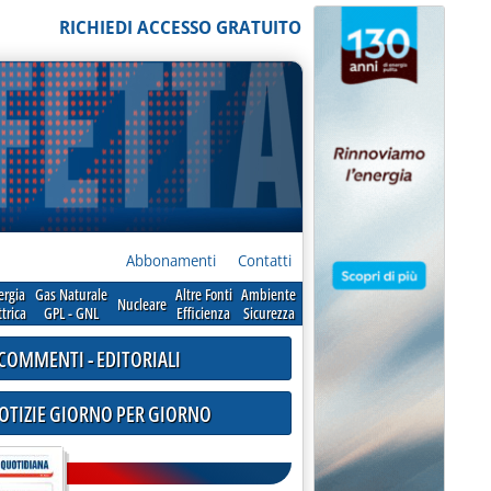
RICHIEDI ACCESSO GRATUITO
Abbonamenti
Contatti
ergia
Gas Naturale
Altre Fonti
Ambiente
Nucleare
ttrica
GPL - GNL
Efficienza
Sicurezza
COMMENTI - EDITORIALI
NOTIZIE GIORNO PER GIORNO