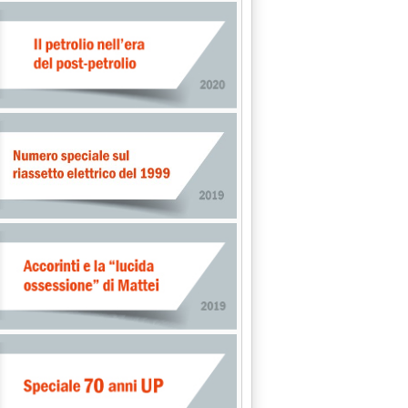
ispettivi CCT'
ssione elettrica Francia-Spagna'
olo il solare (+1%)
15 alle 17.33.