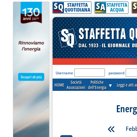
S
S
S
Q
A
STAFFETTA
STAFFETTA
QUOTIDIANA
ACQUA
'Modulo Login per acceder
Username
password
Società
Politiche
HOME
▼
Leggi e atti 
Associazioni
dell'Energia
Energ
Febb