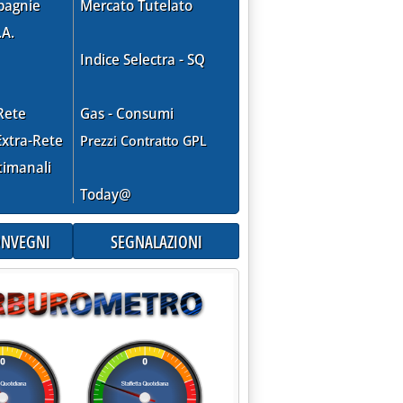
pagnie
Mercato Tutelato
.A.
Indice Selectra - SQ
izia: 'Capacity market, ENTSO-E: soluzioni per la partecipazione
Rete
Gas - Consumi
xtra-Rete
Prezzi Contratto GPL
timanali
Today@
CONVEGNI
SEGNALAZIONI
pagamenti a consuntivo senza fidejussioni (Bruxelles permettend