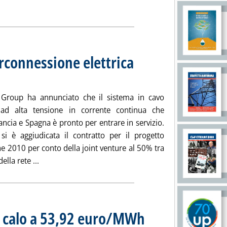
eggi tutta la notizia: 'Elettricità, 9,8 mln € da liquidare per corr
rconnessione elettrica
tedì 24 febbraio 2015 alle 14.30.
Group ha annunciato che il sistema in cavo
 ad alta tensione in corrente continua che
ancia e Spagna è pronto per entrare in servizio.
si è aggiudicata il contratto per il progetto
ine 2010 per conto della joint venture al 50% tra
Leggi tutta la notizia: 'Prysmian, pronta interconne
della rete ...
in calo a 53,92 euro/MWh
. Sottotitolo: In leggero aumento s
. Pubblicata lunedì 23 febbraio 20