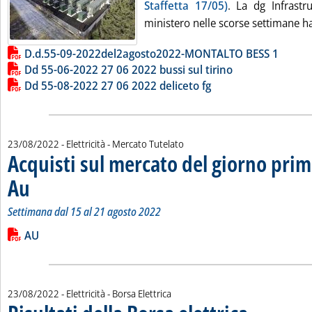
Staffetta 17/05)
. La dg Infrastr
ministero nelle scorse settimane ha 
Lista allegati PDF alla notizia
D.d.55-09-2022del2agosto2022-MONTALTO BESS 1
Dd 55-06-2022 27 06 2022 bussi sul tirino
Dd 55-08-2022 27 06 2022 deliceto fg
23/08/2022
- Elettricità - Mercato Tutelato
Acquisti sul mercato del giorno prim
Au
. Sottotitolo: Settimana dal 15 al 21 agosto 2022
. Pubblicata martedì 23 agosto 2022 alle 9.49.
Settimana dal 15 al 21 agosto 2022
Leggi tutta la notizia: 'Acquisti sul mercato del giorno prima 
Lista allegati PDF alla notizia
AU
23/08/2022
- Elettricità - Borsa Elettrica
. Sottotitolo: a cur
. Pubblicata marted