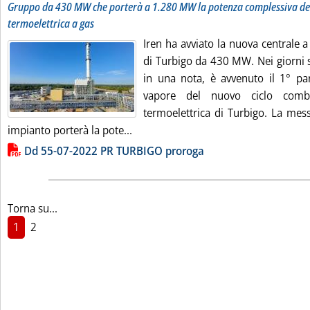
Gruppo da 430 MW che porterà a 1.280 MW la potenza complessiva del
termoelettrica a gas
Iren ha avviato la nuova centrale 
di Turbigo da 430 MW. Nei giorni sc
in una nota, è avvenuto il 1° par
vapore del nuovo ciclo combi
termoelettrica di Turbigo. La mes
Leggi tutta la notizia: 'Capacity mark
impianto porterà la pote...
Lista allegati PDF alla notizia
Dd 55-07-2022 PR TURBIGO proroga
Torna su...
1
2