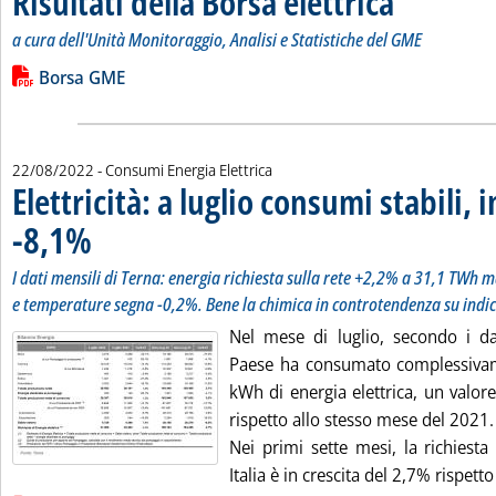
Risultati della Borsa elettrica
a cura dell'Unità Monitoraggio, Analisi e Statistiche del GME
Leggi tutta la notizia: 'Risultati della Borsa elettrica'
Lista allegati PDF alla notizia
Borsa GME
22/08/2022
- Consumi Energia Elettrica
Elettricità: a luglio consumi stabili, 
-8,1%
. Sottotitolo: I dati mensili di Terna: energia richiesta sulla rete +2,2% a 
. Pubblicata lunedì 22 agosto 2022 alle 15.31.
I dati mensili di Terna: energia richiesta sulla rete +2,2% a 31,1 TWh m
e temperature segna -0,2%. Bene la chimica in controtendenza su indic
Nel mese di luglio, secondo i dat
Paese ha consumato complessivam
kWh di energia elettrica, un valo
rispetto allo stesso mese del 2021.
Nei primi sette mesi, la richiesta 
Italia è in crescita del 2,7% rispetto 