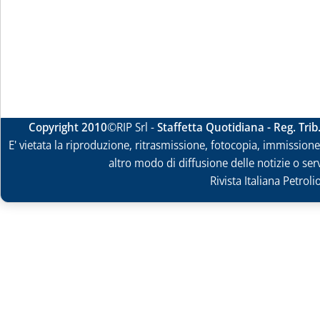
Copyright 2010
©RIP Srl -
Staffetta Quotidiana - Reg. Tri
E' vietata la riproduzione, ritrasmissione, fotocopia, immissione 
altro modo di diffusione delle notizie o ser
Rivista Italiana Petrol