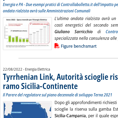
Energia e PA - Due esempi pratici di Controllabolletta.it dell'impatto p
ondata rialzista avrà sulle Amministrazioni Comunali
L'ultima ondata rialzista avrà un 
costi energetici del secondo sem
Giuliano Sarricchio
di
Control
specializzata nella consulenza all
Lista allegati PDF alla notizia
Figure benchsmart
22/08/2022
- Energia Elettrica
Tyrrhenian Link, Autorità scioglie ri
ramo Sicilia-Continente
. Sottotitolo: Il Parere del reg
. Pubblicata lunedì 22 agosto 20
Il Parere del regolatore sul piano decennale di sviluppo Terna 2021
Dopo gli approfondimenti richiesti 
scioglie la riserva sulla gamba Es
Sicilia-Campania
, per il quale es