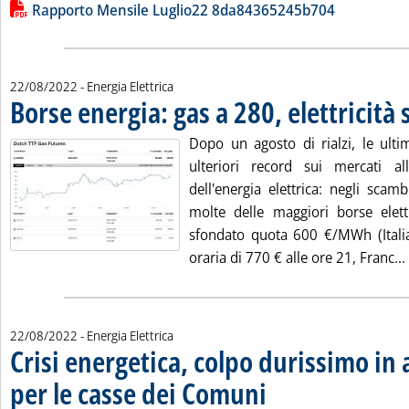
Lista allegati PDF alla notizia
Rapporto Mensile Luglio22 8da84365245b704
22/08/2022
- Energia Elettrica
Borse energia: gas a 280, elettricità
Dopo un agosto di rialzi, le ult
ulteriori record sui mercati al
dell'energia elettrica: negli sca
molte delle maggiori borse elet
sfondato quota 600 €/MWh (Itali
oraria di 770 € alle ore 21, Franc...
22/08/2022
- Energia Elettrica
Crisi energetica, colpo durissimo in
per le casse dei Comuni
. Sottotitolo: Energia e PA - Due
. Pubblicata lunedì 22 agosto 202