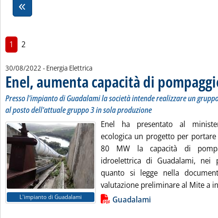
1
2
30/08/2022
- Energia Elettrica
Enel, aumenta capacità di pompaggio 
Presso l'impianto di Guadalami la società intende realizzare un grupp
al posto dell'attuale gruppo 3 in sola produzione
Enel ha presentato al ministe
ecologica un progetto per portare
80 MW la capacità di pompag
idroelettrica di Guadalami, nei 
quanto si legge nella document
valutazione preliminare al Mite a ini
Lista allegati PDF alla notizia
L'impianto di Guadalami
Guadalami