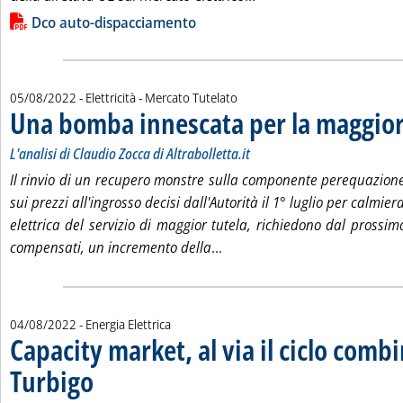
Lista allegati PDF alla notizia
Dco auto-dispacciamento
05/08/2022
- Elettricità - Mercato Tutelato
Una bomba innescata per la maggior
L'analisi di Claudio Zocca di Altrabolletta.it
Il rinvio di un recupero monstre sulla componente perequazione
sui prezzi all'ingrosso decisi dall'Autorità il 1° luglio per calmier
elettrica del servizio di maggior tutela, richiedono dal prossim
Leggi tutta la notizia: 'Una
compensati, un incremento della
...
04/08/2022
- Energia Elettrica
Capacity market, al via il ciclo combi
Turbigo
. Sottotitolo: Gruppo da 430 MW che porterà a 1.280 MW la potenza comp
. Pubblicata giovedì 04 agosto 2022 alle 11.56.