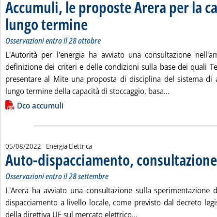
Accumuli, le proposte Arera per la c
lungo termine
. Sottotitolo: Osservazioni entro il 28 ottobre
. Pubblicata venerdì 05 agosto 2022 alle 11.41.
Osservazioni entro il 28 ottobre
L'Autorità per l'energia ha avviato una consultazione nell'
definizione dei criteri e delle condizioni sulla base dei quali 
presentare al Mite una proposta di disciplina del sistema d
Leggi tutta la
lungo termine della capacità di stoccaggio, basa...
Lista allegati PDF alla notizia
Dco accumuli
05/08/2022
- Energia Elettrica
Auto-dispacciamento, consultazione
Osservazioni entro il 28 settembre
L'Arera ha avviato una consultazione sulla sperimentazione 
dispacciamento a livello locale, come previsto dal decreto leg
Leggi tutta la notizia:
della direttiva UE sul mercato elettrico...