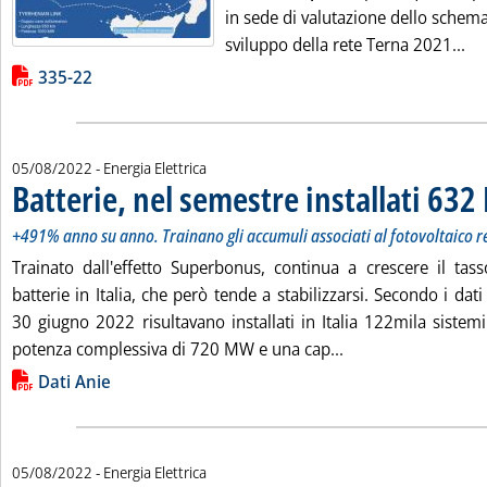
in sede di valutazione dello schem
Leg
sviluppo della rete Terna 2021...
Lista allegati PDF alla notizia
335-22
05/08/2022
- Energia Elettrica
Batterie, nel semestre installati 63
+491% anno su anno. Trainano gli accumuli associati al fotovoltaico res
Trainato dall'effetto Superbonus, continua a crescere il tasso
batterie in Italia, che però tende a stabilizzarsi. Secondo i dati 
30 giugno 2022 risultavano installati in Italia 122mila siste
Leggi tutta la noti
potenza complessiva di 720 MW e una cap...
Lista allegati PDF alla notizia
Dati Anie
05/08/2022
- Energia Elettrica