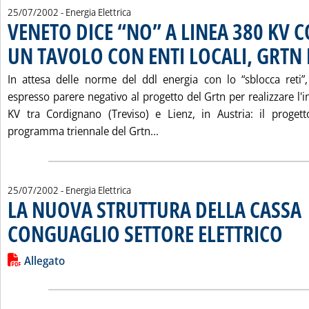
25/07/2002
- Energia Elettrica
VENETO DICE “NO” A LINEA 380 KV C
UN TAVOLO CON ENTI LOCALI, GRTN 
In attesa delle norme del ddl energia con lo “sblocca reti”
espresso parere negativo al progetto del Grtn per realizzare l
KV tra Cordignano (Treviso) e Lienz, in Austria: il progetto
Leggi tutta la notizia: 'VEN
programma triennale del Grtn...
25/07/2002
- Energia Elettrica
LA NUOVA STRUTTURA DELLA CASSA
CONGUAGLIO SETTORE ELETTRICO
. Pubbli
Leggi tutta la notizia: 'LA NUOVA STRUTTURA DELLA CASS
Lista allegati PDF alla notizia
Allegato