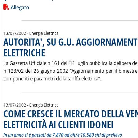
Leggi tutta la notizia: 'AGGIORNAMENTO TARIFFE LUGLIO-AG
Lista allegati PDF alla notizia
Allegato
13/07/2002
- Energia Elettrica
AUTORITA', SU G.U. AGGIORNAMENT
ELETTRICHE
. Pubblicata sabato 13 luglio 2002 alle 14.54.
La Gazzetta Ufficiale n 161 dell'11 luglio pubblica la delibera del
n 123/02 del 26 giugno 2002 “Aggiornamento per il bimestre 
Leggi tutta la
componenti e parametri della tariffa elettrica”...
13/07/2002
- Energia Elettrica
COME CRESCE IL MERCATO DELLA VEN
ELETTRICITÀ AI CLIENTI IDONEI
. Sottotitolo: In 
. Pubblicata saba
In un anno si è passati da 7.870 ad oltre 10.580 siti di prelievo