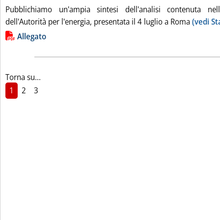
Pubblichiamo un'ampia sintesi dell'analisi contenuta nel
dell'Autorità per l'energia, presentata il 4 luglio a Roma
(vedi St
Lista allegati PDF alla notizia
Allegato
Torna su...
1
2
3