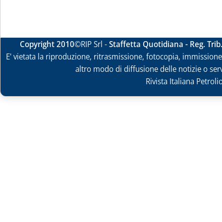
Copyright 2010
©RIP Srl -
Staffetta Quotidiana - Reg. Tri
E' vietata la riproduzione, ritrasmissione, fotocopia, immissione 
altro modo di diffusione delle notizie o ser
Rivista Italiana Petrol