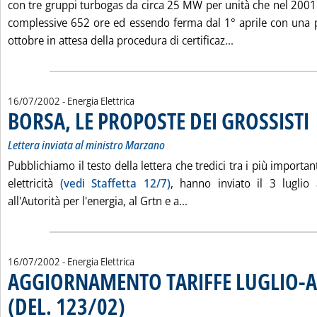
con tre gruppi turbogas da circa 25 MW per unità che nel 200
complessive 652 ore ed essendo ferma dal 1° aprile con una pr
Leggi tutta la 
ottobre in attesa della procedura di certificaz...
16/07/2002
- Energia Elettrica
BORSA, LE PROPOSTE DEI GROSSISTI
. 
. 
Lettera inviata al ministro Marzano
Pubblichiamo il testo della lettera che tredici tra i più important
elettricità
(vedi Staffetta 12/7)
, hanno inviato il 3 luglio
Leggi tutta la notizia: '
all'Autorità per l'energia, al Grtn e a...
16/07/2002
- Energia Elettrica
AGGIORNAMENTO TARIFFE LUGLIO-
(DEL. 123/02)
. Pubblicata martedì 16 luglio 2002 alle 9.54.