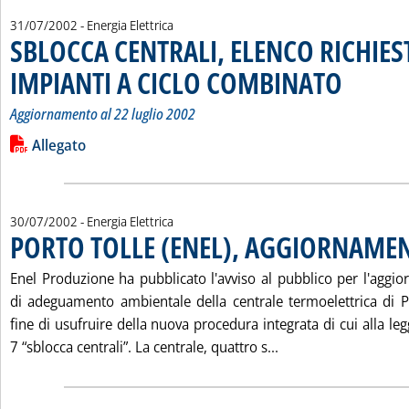
31/07/2002
- Energia Elettrica
SBLOCCA CENTRALI, ELENCO RICHIEST
IMPIANTI A CICLO COMBINATO
. Sottotitolo: 
. Pubblicata me
Aggiornamento al 22 luglio 2002
Leggi tutta la notizia: 'SBLOCCA CENTRALI, ELENCO RICHIE
Lista allegati PDF alla notizia
Allegato
30/07/2002
- Energia Elettrica
PORTO TOLLE (ENEL), AGGIORNAMEN
Enel Produzione ha pubblicato l'avviso al pubblico per l'aggi
di adeguamento ambientale della centrale termoelettrica di Po
fine di usufruire della nuova procedura integrata di cui alla le
Leggi tutta la not
7 “sblocca centrali”. La centrale, quattro s...