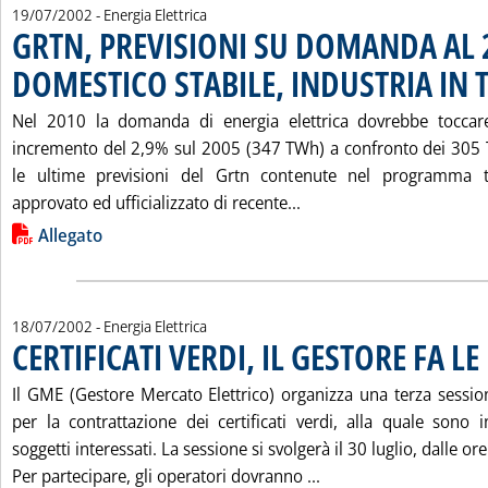
19/07/2002
- Energia Elettrica
GRTN, PREVISIONI SU DOMANDA AL 
DOMESTICO STABILE, INDUSTRIA IN 
Nel 2010 la domanda di energia elettrica dovrebbe tocc
incremento del 2,9% sul 2005 (347 TWh) a confronto dei 305
le ultime previsioni del Grtn contenute nel programma tr
Leggi tutta la notizia
approvato ed ufficializzato di recente...
Lista allegati PDF alla notizia
Allegato
18/07/2002
- Energia Elettrica
CERTIFICATI VERDI, IL GESTORE FA L
Il GME (Gestore Mercato Elettrico) organizza una terza sessio
per la contrattazione dei certificati verdi, alla quale sono i
soggetti interessati. La sessione si svolgerà il 30 luglio, dalle or
Leggi tutta la notizi
Per partecipare, gli operatori dovranno ...