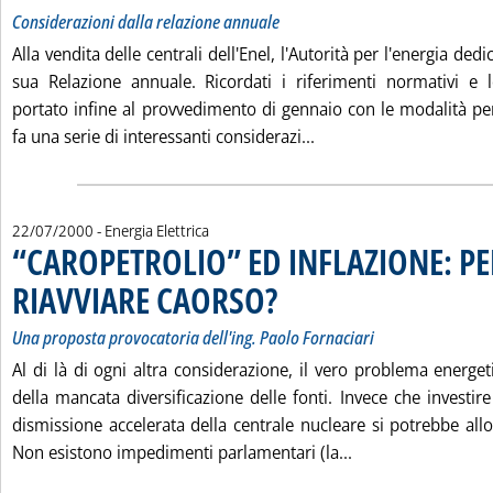
Considerazioni dalla relazione annuale
Alla vendita delle centrali dell'Enel, l'Autorità per l'energia dedi
sua Relazione annuale. Ricordati i riferimenti normativi e
portato infine al provvedimento di gennaio con le modalità per 
Leggi tutta la notizia
fa una serie di interessanti considerazi...
22/07/2000
- Energia Elettrica
“CAROPETROLIO” ED INFLAZIONE: P
RIAVVIARE CAORSO?
. Sottotitolo: Una proposta provocatoria d
. Pubblicata sabato 22 luglio 2000 alle 1
Una proposta provocatoria dell'ing. Paolo Fornaciari
Al di là di ogni altra considerazione, il vero problema energe
della mancata diversificazione delle fonti. Invece che investi
dismissione accelerata della centrale nucleare si potrebbe allo
Leggi tutta la n
Non esistono impedimenti parlamentari (la...