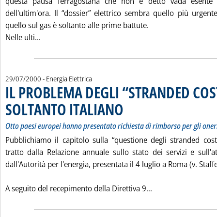
questa pausa ferragostana che non è detto vada esente 
dell'ultim'ora. Il “dossier” elettrico sembra quello più urgen
quello sul gas è soltanto alle prime battute.
Leggi tutta la notizia: 'L'AGENDA ELETTRICITA'-GAS
Nelle ulti...
29/07/2000
- Energia Elettrica
IL PROBLEMA DEGLI “STRANDED COS
SOLTANTO ITALIANO
. Sottotitolo: Otto paesi europei hanno p
. Pubblicata sabato 29 luglio 2000 alle 1
Otto paesi europei hanno presentato richiesta di rimborso per gli oneri
Pubblichiamo il capitolo sulla “questione degli stranded cost
tratto dalla Relazione annuale sullo stato dei servizi e sull'a
dall'Autorità per l'energia, presentata il 4 luglio a Roma (v. Staffe
Leggi tutta la no
A seguito del recepimento della Direttiva 9...