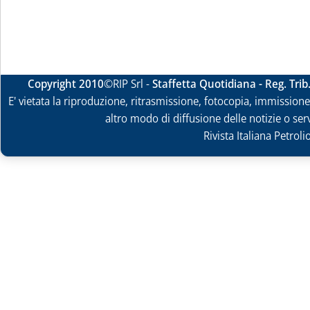
Copyright 2010
©RIP Srl -
Staffetta Quotidiana - Reg. Tri
E' vietata la riproduzione, ritrasmissione, fotocopia, immissione 
altro modo di diffusione delle notizie o ser
Rivista Italiana Petrol