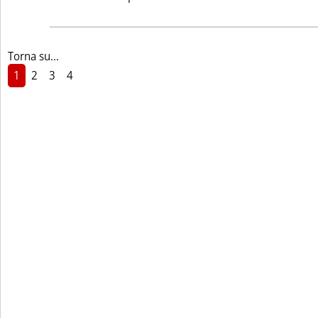
Torna su...
1
2
3
4