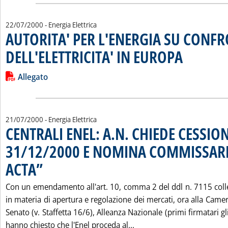
22/07/2000
- Energia Elettrica
AUTORITA' PER L'ENERGIA SU CONFR
DELL'ELETTRICITA' IN EUROPA
. Pubblicata sabato
Leggi tutta la notizia: 'AUTORITA' PER L'ENERGIA SU CONFR
Lista allegati PDF alla notizia
Allegato
21/07/2000
- Energia Elettrica
CENTRALI ENEL: A.N. CHIEDE CESSIO
31/12/2000 E NOMINA COMMISSAR
ACTA”
. Pubblicata venerdì 21 luglio 2000 alle 9.40.
Con un emendamento all'art. 10, comma 2 del ddl n. 7115 colleg
in materia di apertura e regolazione dei mercati, ora alla Camera
Senato (v. Staffetta 16/6), Alleanza Nazionale (primi firmatari gl
Leggi tutta la notizia:
hanno chiesto che l'Enel proceda al...