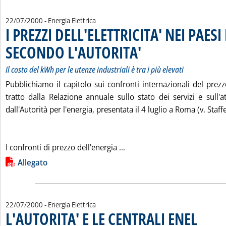
22/07/2000
- Energia Elettrica
I PREZZI DELL'ELETTRICITA' NEI PAES
SECONDO L'AUTORITA'
. Sottotitolo: Il costo del kWh per le
. Pubblicata sabato 22 luglio 2000 
Il costo del kWh per le utenze industriali è tra i più elevati
Pubblichiamo il capitolo sui confronti internazionali del prezzo
tratto dalla Relazione annuale sullo stato dei servizi e sull'a
dall'Autorità per l'energia, presentata il 4 luglio a Roma (v. Staff
Leggi tutta la notizia: 'I 
I confronti di prezzo dell'energia ...
Lista allegati PDF alla notizia
Allegato
22/07/2000
- Energia Elettrica
L'AUTORITA' E LE CENTRALI ENEL
. Sottotitol
. Pubblicata