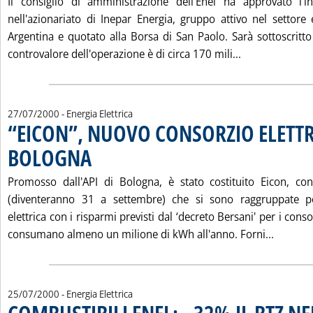
Il consiglio di amministrazione dell'Enel ha approvato l'
nell'azionariato di Inepar Energia, gruppo attivo nel settore 
Argentina e quotato alla Borsa di San Paolo. Sarà sottoscritto 
Leggi tutta 
controvalore dell'operazione è di circa 170 mili...
27/07/2000
- Energia Elettrica
“EICON”, NUOVO CONSORZIO ELETTR
BOLOGNA
. Pubblicata giovedì 27 luglio 2000 alle 11.47.
Promosso dall'API di Bologna, è stato costituito Eicon, co
(diventeranno 31 a settembre) che si sono raggruppate pe
elettrica con i risparmi previsti dal ‘decreto Bersani' per i consor
Leggi t
consumano almeno un milione di kWh all'anno. Forni...
25/07/2000
- Energia Elettrica