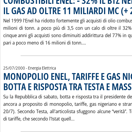
COMBUSTIBILI ENEL: - 32% IL BTZ NE
IL GAS AD OLTRE 11 MILIARDI MC (+
Nel 1999 l'Enel ha ridotto fortemente gli acquisti di olio combus
milioni di tonn. a poco più di 3,5 con un calo di oltre il 32%
cinque anni gli acquisti sono diminuiti addirittura del 77% in 
Leggi tutta la notizi
pari a poco meno di 16 milioni di tonn....
25/07/2000
- Energia Elettrica
MONOPOLIO ENEL, TARIFFE E GAS N
BOTTA E RISPOSTA TRA TESTA E MAS
Su la Repubblica di sabato, botta e risposta tra il presidente d
ancora a proposito di monopolio, tariffe, gas nigeriano e stran
20/7). Secondo Testa, all'articolista sfuggono alcune “verità”. 
Leggi tutta la notizia: '
di tariffe, che secondo l'Istat quell...