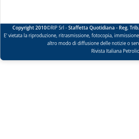
Copyright 2010
©RIP Srl -
Staffetta Quotidiana - Reg. Tri
E' vietata la riproduzione, ritrasmissione, fotocopia, immissione 
altro modo di diffusione delle notizie o ser
Rivista Italiana Petrol