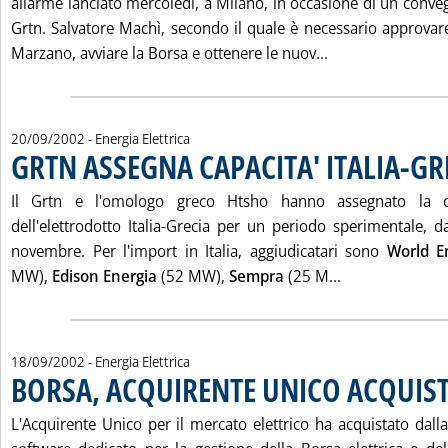
allarme lanciato mercoledì, a Milano, in occasione di un conve
Grtn. Salvatore Machì, secondo il quale è necessario approvare
Leggi tutta la 
Marzano, avviare la Borsa e ottenere le nuov...
20/09/2002
- Energia Elettrica
GRTN ASSEGNA CAPACITA' ITALIA-GR
Il Grtn e l'omologo greco Htsho hanno assegnato la ca
dell'elettrodotto Italia-Grecia per un periodo sperimentale, 
novembre. Per l'import in Italia, aggiudicatari sono
World E
Leggi tutta la
MW),
Edison Energia
(52 MW),
Sempra
(25 M...
18/09/2002
- Energia Elettrica
BORSA, ACQUIRENTE UNICO ACQUIS
L'Acquirente Unico per il mercato elettrico ha acquistato dall