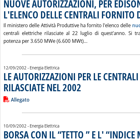
NUOVE AUTORIZZAZIONI, PER EDISO
L'ELENCO DELLE CENTRALI FORNITO
Il ministero delle Attività Produttive ha fornito l'elenco delle
nuo
centrali elettriche rilasciate al 22 luglio di quest'anno. Si t
Leggi tutta la notizi
potenza per 3.650 MWe (6.600 MWt)...
12/09/2002
- Energia Elettrica
LE AUTORIZZAZIONI PER LE CENTRALI
RILASCIATE NEL 2002
. Pubblicata giovedì 12 settembre 2002 
Leggi tutta la notizia: 'LE AUTORIZZAZIONI PER LE CENTRAL
Lista allegati PDF alla notizia
Allegato
10/09/2002
- Energia Elettrica
BORSA CON IL “TETTO ” E L' “INDICE