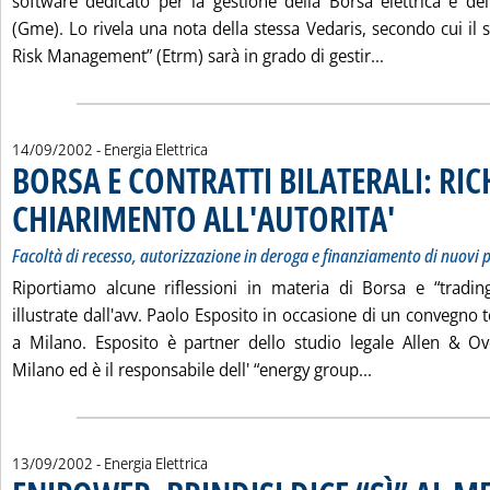
software dedicato per la gestione della Borsa elettrica e d
(Gme). Lo rivela una nota della stessa Vedaris, secondo cui il
Leggi tutta 
Risk Management” (Etrm) sarà in grado di gestir...
14/09/2002
- Energia Elettrica
BORSA E CONTRATTI BILATERALI: RIC
CHIARIMENTO ALL'AUTORITA'
. Sottotitolo: Faco
. Pubblicata sabat
Facoltà di recesso, autorizzazione in deroga e finanziamento di nuovi p
Riportiamo alcune riflessioni in materia di Borsa e “trading
illustrate dall'avv. Paolo Esposito in occasione di un convegno
a Milano. Esposito è partner dello studio legale Allen & Ove
Leggi tutta la
Milano ed è il responsabile dell' “energy group...
13/09/2002
- Energia Elettrica