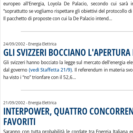
europeo all'Energia, Loyola De Palacio, secondo cui sarà im
“soprattutto se vogliamo rispettare gli obiettivi del protocollo di
Leggi tut
Il pacchetto di proposte con cui la De Palacio intend...
24/09/2002
- Energia Elettrica
GLI SVIZZERI BOCCIANO L'APERTURA 
Gli svizzeri hanno bocciato la legge sul mercato dell'energia el
dal governo
(vedi Staffetta 21/9)
. Il referendum in materia svo
Leggi tutta la notizia: '
ha visto i “no” trionfare con il 52,6...
21/09/2002
- Energia Elettrica
INTERPOWER, QUATTRO CONCORREN
FAVORITI
. Pubblicata sabato 21 settembre 2002 alle 14.57.
Saranno con tutta probabilità le cordate tra Energia Italiana e