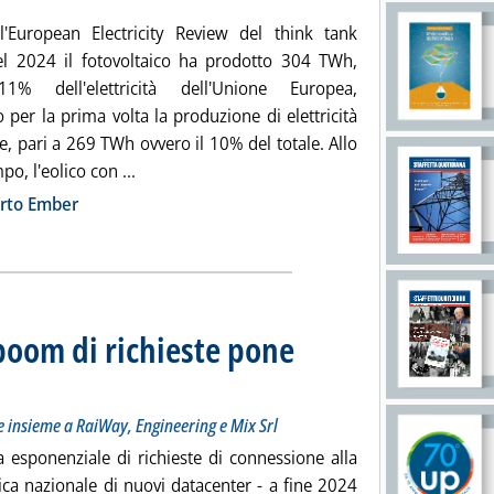
'European Electricity Review del think tank
l 2024 il fotovoltaico ha prodotto 304 TWh,
'11% dell'elettricità dell'Unione Europea,
per la prima volta la produzione di elettricità
, pari a 269 TWh ovvero il 10% del totale. Allo
Leggi tutta la notizia: 'Elettricità UE, nel 2024
po, l'eolico con ...
ia
rto Ember
 boom di richieste pone
Le audizioni alla Camera del Gestore di rete insieme a RaiWay, Engineering e Mix Srl
ercoledì 22 gennaio 2025 alle 18.49.
e insieme a RaiWay, Engineering e Mix Srl
a esponenziale di richieste di connessione alla
rica nazionale di nuovi datacenter - a fine 2024