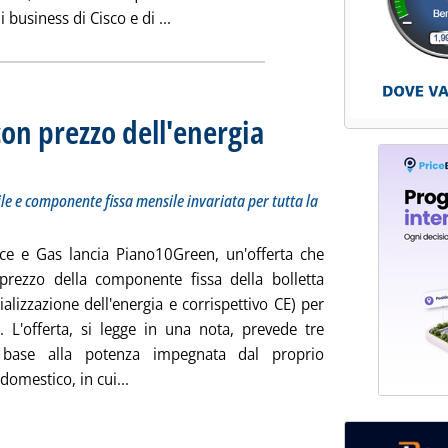
Leggi tutta la notizia: 'Reti, accordo Ci
business di Cisco e di ...
con prezzo dell'energia
ttotitolo: Piano10Green con 100% energia rinnovabile e componente fissa mensile invariata per 
bblicata martedì 28 gennaio 2025 alle 10.44.
 e componente fissa mensile invariata per tutta la
ce e Gas lancia Piano10Green, un'offerta che
 prezzo della componente fissa della bolletta
lizzazione dell'energia e corrispettivo CE) per
i. L'offerta, si legge in una nota, prevede tre
 base alla potenza impegnata dal proprio
Leggi tutta la notizia: 'Retail, offerta Pulse
domestico, in cui...