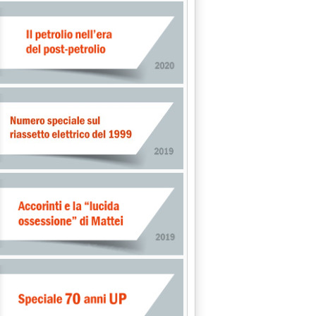
 il fotovoltaico supera il carbone '