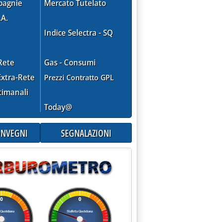
pagnie
Mercato Tutelato
2.
.A.
Indice Selectra - SQ
Rete
Gas - Consumi
r Areti '
xtra-Rete
Prezzi Contratto GPL
timanali
Today@
CONVEGNI
SEGNALAZIONI
ione