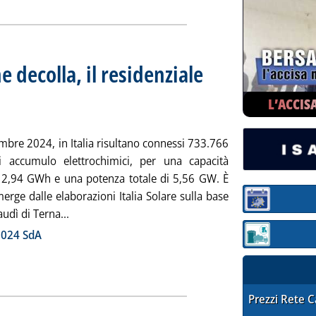
e decolla, il residenziale
sul 2024
12.59.
L’ACCIS
mbre 2024, in Italia risultano connessi 733.766
i accumulo elettrochimici, per una capacità
 12,94 GWh e una potenza totale di 5,56 GW. È
rge dalle elaborazioni Italia Solare sulla base
Sezione:
Leggi tutta la notizia: 'Batterie: lo stand-alone de
audì di Terna...
ia
2024 SdA
Sezione: quotaz
STAFFETTA PRE
Prezzi Rete 