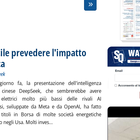
cile prevedere l'impatto
ca
. Sottotitolo: Le dichiarazioni al FT dopo il “caso” DeepSeek
. Pubblicata giovedì 30 gennaio 2025 alle 13.23.
eek
iorno fa, la presentazione dell'intelligenza
ale cinese DeepSeek, che sembrerebbe avere
elettrici molto più bassi delle rivali AI
nsi, sviluppate da Meta e da OpenAI, ha fatto
i titoli in Borsa di molte società energetiche
Leggi tutta la notizia: 'Data center, Aie
o negli Usa. Molti inves...