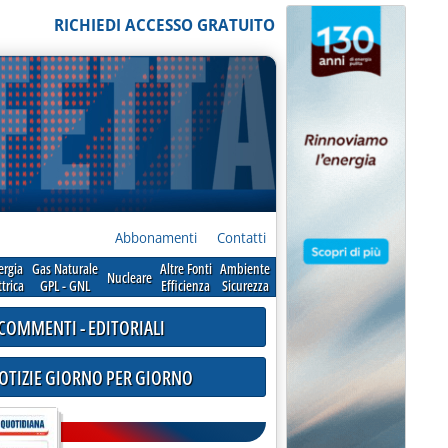
RICHIEDI ACCESSO GRATUITO
Abbonamenti
Contatti
ergia
Gas Naturale
Altre Fonti
Ambiente
Nucleare
ttrica
GPL - GNL
Efficienza
Sicurezza
COMMENTI - EDITORIALI
NOTIZIE GIORNO PER GIORNO