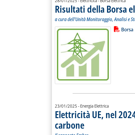
28/01/2025
- Elettricità - Borsa Elettrica
Risultati della Borsa e
a cura dell'Unità Monitoraggio, Analisi e S
Lista allegati PDF alla notiz
Leggi tutt
Borsa
23/01/2025
- Energia Elettrica
Elettricità UE, nel 2024
carbone
. Sottotitolo: Il rapporto Ember
. Pubblicata giovedì 23 gennaio 202