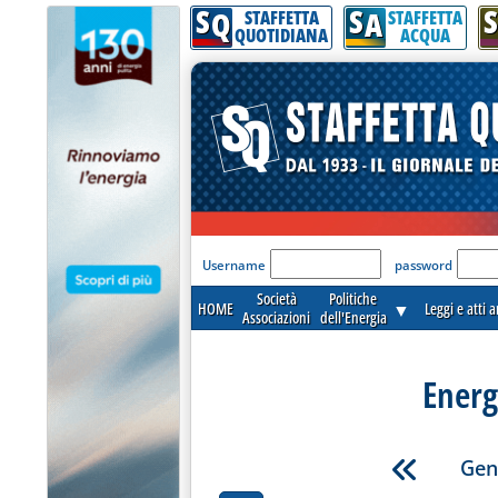
S
S
S
Q
A
STAFFETTA
STAFFETTA
QUOTIDIANA
ACQUA
'Modulo Login per acceder
Username
password
Società
Politiche
HOME
▼
Leggi e atti 
Associazioni
dell'Energia
Energ
Gen