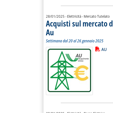
28/01/2025
- Elettricità - Mercato Tutelato
Acquisti sul mercato d
Au
. Sottotitolo: Settimana dal 20 al 26 gennaio 202
. Pubblicata martedì 28 gennaio 2025 alle 9.42.
Settimana dal 20 al 26 gennaio 2025
Lista allegati PDF alla notiz
Leggi tutt
AU