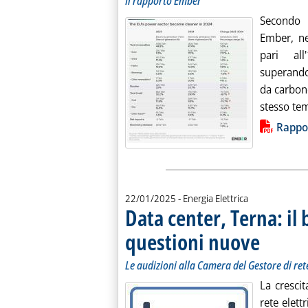
Il rapporto Ember
Secondo l
Ember, ne
pari all
superando 
da carbone
stesso tem
Lista allegati PDF alla notiz
Rappo
22/01/2025
- Energia Elettrica
Data center, Terna: il
questioni nuove
. Sottotitolo: 
. Pubblicata m
Le audizioni alla Camera del Gestore di ret
La crescit
rete elett