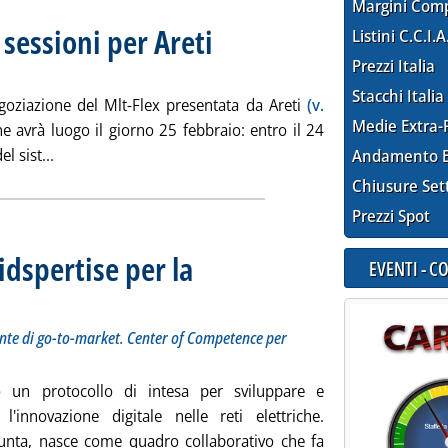
Margini Com
e sessioni per Areti
. Sottotitolo: Il 25 e 26 febbraio
. Pubblicata mercoledì 29 gennaio 2025 alle 13.1
Listini C.C.I.A
Prezzi Italia
Stacchi Italia
goziazione del Mlt-Flex presentata da Areti
(v.
Medie Extra-
e avrà luogo il giorno 25 febbraio: entro il 24
Leggi tutta la notizia: 'Flessibilità locale, due sessioni pe
l sist...
Andamento E
Chiusure Set
Prezzi Spot
idspertise per la
EVENTI - 
otocollo per implementare azioni congiunte di go-to-market. Center of Competence per l'innovaz
tedì 28 gennaio 2025 alle 14.37.
nte di go-to-market. Center of Competence per
o un protocollo di intesa per sviluppare e
innovazione digitale nelle reti elettriche.
iunta, nasce come quadro collaborativo che fa