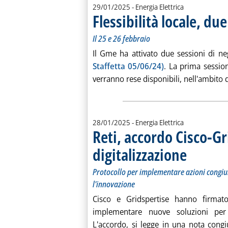
29/01/2025
- Energia Elettrica
Flessibilità locale, du
Il 25 e 26 febbraio
Il Gme ha attivato due sessioni di ne
Staffetta 05/06/24)
. La prima session
verranno rese disponibili, nell'ambito de
28/01/2025
- Energia Elettrica
Reti, accordo Cisco-Gr
digitalizzazione
. Sottotitolo: Pr
. Pubblicata mar
Protocollo per implementare azioni congiu
l'innovazione
Cisco e Gridspertise hanno firmat
implementare nuove soluzioni per l'
L'accordo, si legge in una nota cong