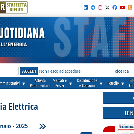
R
STAFFETTA
RIFIUTI
e'
Non riesco ad accedere
Ricerca
Attività
Mercati e
Distribuzione
En
amministrativi
▼
▼
▼
Petrolio
▼
Parlamentare
Prezzi
e Consumi
Ele
ia Elettrica
LE 
naio - 2025