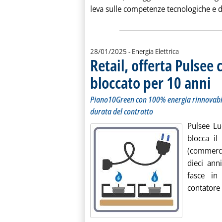
leva sulle competenze tecnologiche e di 
28/01/2025
- Energia Elettrica
Retail, offerta Pulsee 
bloccato per 10 anni
. So
. Pu
Piano10Green con 100% energia rinnovabile
durata del contratto
Pulsee Lu
blocca il
(commercia
dieci ann
fasce in
contatore 