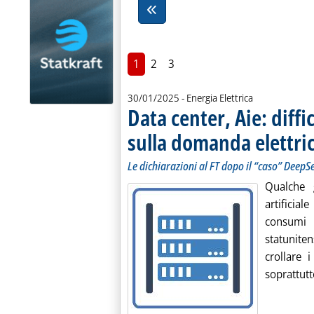
1
2
3
30/01/2025
- Energia Elettrica
Data center, Aie: diffi
sulla domanda elettri
Le dichiarazioni al FT dopo il “caso” DeepS
Qualche g
artifici
consumi 
statunite
crollare 
soprattutt