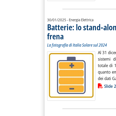
30/01/2025
- Energia Elettrica
Batterie: lo stand-alon
frena
. Sottotitolo: La fotografia di Italia Solare 
. Pubblicata giovedì 30 gennaio 2025 alle 
La fotografia di Italia Solare sul 2024
Al 31 dice
sistemi d
totale di
quanto eme
dei dati G
Lista allegati PDF alla notiz
Slide 