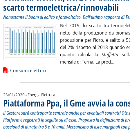
scarto termoelettrica/rinnovabili
. Sottot
. Pubbli
Nonostante il boom di eolico e fotovoltaico. Dall'ultimo rapporto di T
Nel 2019, lo scarto tra termoelett
netto della produzione da bioma
produzione per l'idro, è salito a
del 2% rispetto al 2018 quando er
quanto calcola la
Staffetta
sull
Leggi t
mensile di Terna. La prod...
Lista allegati PDF alla notizia
Consumi elettrici
23/01/2020
- Energia Elettrica
Piattaforma Ppa, il Gme avvia la con
Il Gestore sarà controparte centrale anche per eventuali contratti Otc s
Platform e registrati in seguito su di essa. Proposta la definizione di p
baseload di durata tra 5 e 10 anni. Meccanismo di aste marginali con p