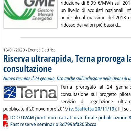
riduzione di 8,99 €/MWh sul 2018
un livello di acquisti nazionali inf
anni solo al massimo del 2018 e
Leggi
ridosso dei valori più bassi d...
15/01/2020
- Energia Elettrica
Riserva ultrarapida, Terna proroga l
consultazione
. Sottotitolo: Nuovo termine il 24 gennaio. Dco anche sul
. Pubblicata mercoledì 15 gennaio 2020 alle 15.40.
Nuovo termine il 24 gennaio. Dco anche sull'inclusione nelle Uvam di 
Terna prorogato al 24 gennai
consultazione sul progetto pilota
servizio di regolazione ultra
pubblicato il 20 novembre 2019
(v. Staffetta 20/11/19)
. Il Tso .
Lista allegati PDF alla notizia
DCO UVAM punti non trattati orari finale pubblicazion
Fast reserve seminario 8d799af0305bcca