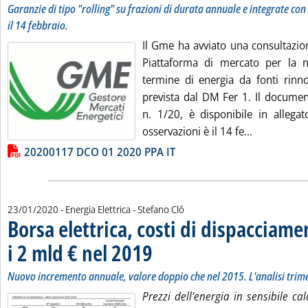
Garanzie di tipo "rolling" su frazioni di durata annuale e integrate co
il 14 febbraio.
Il Gme ha avviato una consultazion
Piattaforma di mercato per la n
termine di energia da fonti rinno
prevista dal DM Fer 1. Il document
n. 1/20, è disponibile in allegat
Leggi tutta
osservazioni è il 14 fe...
Lista allegati PDF alla notizia
20200117 DCO 01 2020 PPA IT
di:
23/01/2020
- Energia Elettrica -
Stefano Clô
Borsa elettrica, costi di dispacciame
i 2 mld € nel 2019
. Sottotitolo: Nuovo incremento annuale, valore
. Pubblicata giovedì 23 gennaio 2020 alle 12.58
Nuovo incremento annuale, valore doppio che nel 2015. L'analisi trime
Prezzi dell'energia in sensibile c