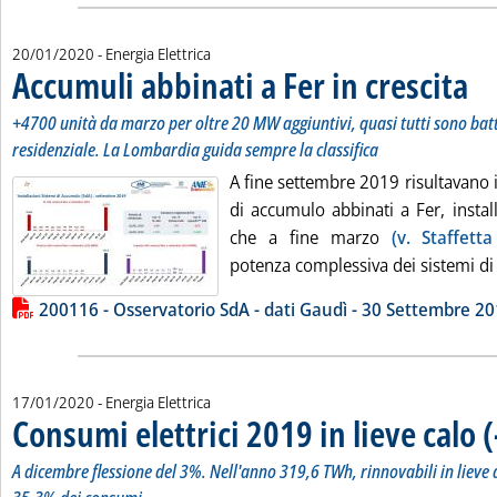
20/01/2020
- Energia Elettrica
Accumuli abbinati a Fer in crescita
. Sot
. Pub
+4700 unità da marzo per oltre 20 MW aggiuntivi, quasi tutti sono bat
residenziale. La Lombardia guida sempre la classifica
A fine settembre 2019 risultavano i
di accumulo abbinati a Fer, install
che a fine marzo
(v. Staffett
potenza complessiva dei sistemi di 
Lista allegati PDF alla notizia
200116 - Osservatorio SdA - dati Gaudì - 30 Settembre 2
17/01/2020
- Energia Elettrica
Consumi elettrici 2019 in lieve calo 
A dicembre flessione del 3%. Nell'anno 319,6 TWh, rinnovabili in lieve