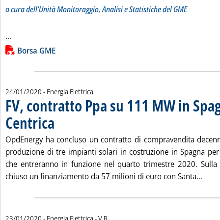
a cura dell'Unità Monitoraggio, Analisi e Statistiche del GME
Leggi tutta la notizia: 'Risultati della Borsa elettrica'
...
Lista allegati PDF alla notizia
Borsa GME
24/01/2020
- Energia Elettrica
FV, contratto Ppa su 111 MW in Spa
Centrica
. Pubblicata venerdì 24 gennaio 2020 alle 9.38.
OpdEnergy ha concluso un contratto di compravendita decenna
produzione di tre impianti solari in costruzione in Spagna p
che entreranno in funzione nel quarto trimestre 2020. Sull
Leggi
chiuso un finanziamento da 57 milioni di euro con Santa...
di:
23/01/2020
- Energia Elettrica -
V.R.