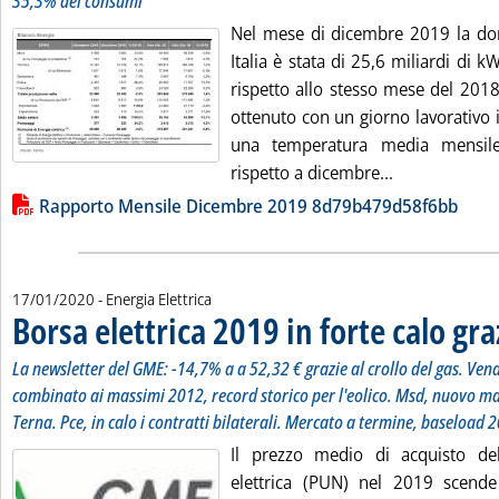
35,3% dei consumi
Nel mese di dicembre 2019 la doma
Italia è stata di 25,6 miliardi di k
rispetto allo stesso mese del 2018.
ottenuto con un giorno lavorativo 
una temperatura media mensile
Leggi tutta la
rispetto a dicembre...
Lista allegati PDF alla notizia
Rapporto Mensile Dicembre 2019 8d79b479d58f6bb
17/01/2020
- Energia Elettrica
Borsa elettrica 2019 in forte calo gra
La newsletter del GME: -14,7% a a 52,32 € grazie al crollo del gas. Vendi
combinato ai massimi 2012, record storico per l'eolico. Msd, nuovo mas
Terna. Pce, in calo i contratti bilaterali. Mercato a termine, baseload 
Il prezzo medio di acquisto del
elettrica (PUN) nel 2019 scen