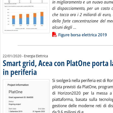
in miglioramento e un nuovo aumen
di dispacciamento, per un costo c
che tocca ora i 2 miliardi di euro, 
della forte concentrazione del mer
Leggi tutta la notizi
alcuni degli
...
Lista allegati PDF alla notizia
Figure borsa elettrica 2019
22/01/2020
- Energia Elettrica
Smart grid, Acea con PlatOne porta l
in periferia
. Pubblicata mercoledì 22 gennaio 2020 alle 14.44.
Si svolgerà nella periferia est di R
pilota previsti da PlatOne, progra
di Horizon2020 per la messa a
piattaforma, basata sulla tecnolo
gestione delle moderne reti di dis
Leggi tutta la 
da 9,6 milioni di e...