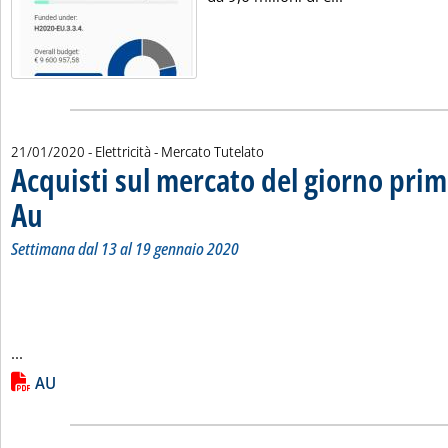
21/01/2020
- Elettricità - Mercato Tutelato
Acquisti sul mercato del giorno prim
Au
. Sottotitolo: Settimana dal 13 al 19 gennaio 2020
. Pubblicata martedì 21 gennaio 2020 alle 9.3.
Settimana dal 13 al 19 gennaio 2020
Leggi tutta la notizia: 'Acquisti sul mercato del giorno prim
...
Lista allegati PDF alla notizia
AU