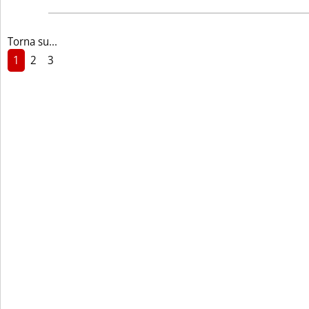
Torna su...
1
2
3