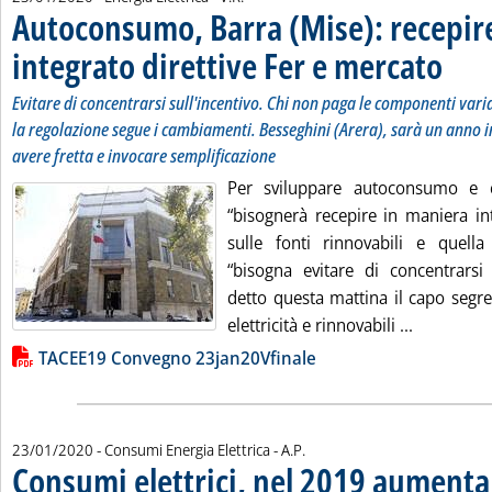
Autoconsumo, Barra (Mise): recepir
integrato direttive Fer e mercato
. Sottoti
. Pubblic
Evitare di concentrarsi sull'incentivo. Chi non paga le componenti varia
la regolazione segue i cambiamenti. Besseghini (Arera), sarà un anno 
avere fretta e invocare semplificazione
Per sviluppare autoconsumo e 
“bisognerà recepire in maniera int
sulle fonti rinnovabili e quell
“bisogna evitare di concentrarsi 
detto questa mattina il capo segret
Leggi tutt
elettricità e rinnovabili ...
Lista allegati PDF alla notizia
TACEE19 Convegno 23jan20Vfinale
di:
23/01/2020
- Consumi Energia Elettrica -
A.P.
Consumi elettrici, nel 2019 aumenta