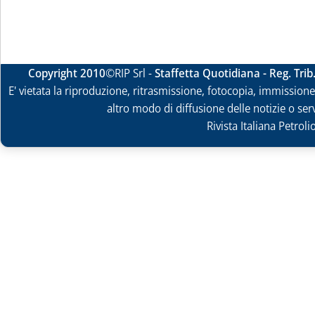
Copyright 2010
©RIP Srl -
Staffetta Quotidiana - Reg. Tri
E' vietata la riproduzione, ritrasmissione, fotocopia, immissione 
altro modo di diffusione delle notizie o ser
Rivista Italiana Petrol