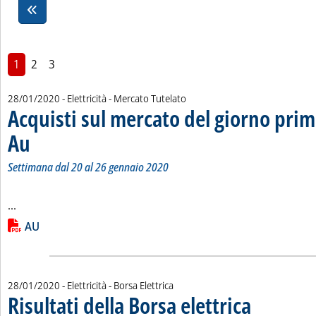
1
2
3
28/01/2020
- Elettricità - Mercato Tutelato
Acquisti sul mercato del giorno prim
Au
. Sottotitolo: Settimana dal 20 al 26 gennaio 2020
. Pubblicata martedì 28 gennaio 2020 alle 9.29.
Settimana dal 20 al 26 gennaio 2020
Leggi tutta la notizia: 'Acquisti sul mercato del giorno prim
...
Lista allegati PDF alla notizia
AU
28/01/2020
- Elettricità - Borsa Elettrica
Risultati della Borsa elettrica
. Sottotitolo: a cur
. Pubblicata marted