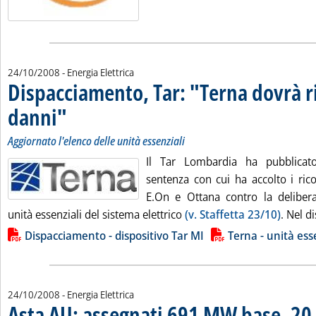
24/10/2008
- Energia Elettrica
Dispacciamento, Tar: "Terna dovrà ri
danni"
. Sottotitolo: Aggiornato l'elenco delle unità essenziali
. Pubblicata venerdì 24 ottobre 2008 alle 13.43.
Aggiornato l'elenco delle unità essenziali
Il Tar Lombardia ha pubblicato 
sentenza con cui ha accolto i rico
E.On e Ottana contro la deliber
unità essenziali del sistema elettrico
(v. Staffetta 23/10)
. Nel di
Lista allegati PDF alla notizia
Dispacciamento - dispositivo Tar MI
Terna - unità ess
24/10/2008
- Energia Elettrica
Asta AU: assegnati 691 MW base, 2