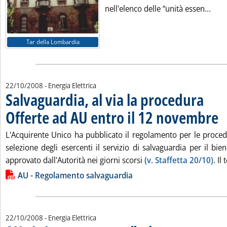
Legg
nell'elenco delle “unità essen...
Tar della Lombardia
22/10/2008
- Energia Elettrica
Salvaguardia, al via la procedura
Offerte ad AU entro il 12 novembre
. P
L'Acquirente Unico ha pubblicato il regolamento per le proced
selezione degli esercenti il servizio di salvaguardia per il b
approvato dall'Autorità nei giorni scorsi
(v. Staffetta 20/10)
. Il
Lista allegati PDF alla notizia
AU - Regolamento salvaguardia
22/10/2008
- Energia Elettrica