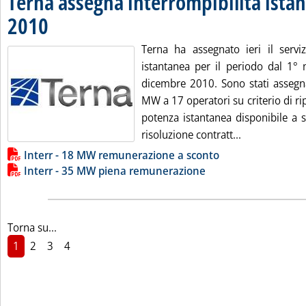
Terna assegna interrompibilità istan
2010
. Pubblicata mercoledì 22 ottobre 2008 alle 11.25.
Terna ha assegnato ieri il serviz
istantanea per il periodo dal 1
dicembre 2010. Sono stati assegna
MW a 17 operatori su criterio di ri
potenza istantanea disponibile a s
Leggi tutta l
risoluzione contratt...
Lista allegati PDF alla notizia
Interr - 18 MW remunerazione a sconto
Interr - 35 MW piena remunerazione
Torna su...
1
2
3
4