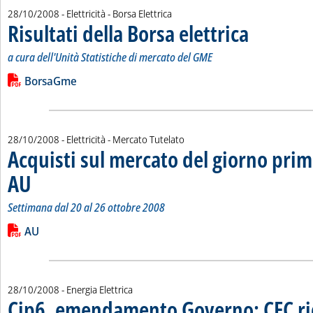
28/10/2008
- Elettricità - Borsa Elettrica
Risultati della Borsa elettrica
. Sottotitolo: a cur
. Pubblicata marted
a cura dell'Unità Statistiche di mercato del GME
Leggi tutta la notizia: 'Risultati della Borsa elettrica'
Lista allegati PDF alla notizia
BorsaGme
28/10/2008
- Elettricità - Mercato Tutelato
Acquisti sul mercato del giorno prim
AU
. Sottotitolo: Settimana dal 20 al 26 ottobre 2008
. Pubblicata martedì 28 ottobre 2008 alle 15.2.
Settimana dal 20 al 26 ottobre 2008
Leggi tutta la notizia: 'Acquisti sul mercato del giorno prima 
Lista allegati PDF alla notizia
AU
28/10/2008
- Energia Elettrica
Cip6, emendamento Governo: CEC r