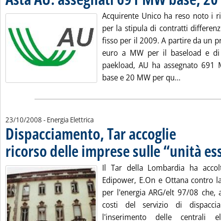
Acquirente Unico ha reso noto i ris
per la stipula di contratti differen
fisso per il 2009. A partire da un p
euro a MW per il baseload e d
paekload, AU ha assegnato 691 
Leggi tutta
base e 20 MW per qu...
23/10/2008
- Energia Elettrica
Dispacciamento, Tar accoglie
ricorso delle imprese sulle “unità es
Il Tar della Lombardia ha accolt
Edipower, E.On e Ottana contro la 
per l'energia ARG/elt 97/08 che, a
costi del servizio di dispacc
l'inserimento delle centrali el