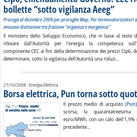
bollette “sotto vigilanza Aeeg”
. Sottotitolo: 
. Pubblicata ma
Proroga al dicembre 2009 per proroghe Map. Per termovalorizzatori de
nessuna distinzione tra frazione “organica e inorganica”
Il ministero dello Sviluppo Economico, che in base al testo 
rilevare dall'Autorità per l'energia la competenza sull
componente CEC ai fini della determinazione dei prezzi Cip6, d
Leggi tu
determinare, sotto la vigilanza dell'Autorità una riduzi...
27/10/2008
- Energia Elettrica
Borsa elettrica, Pun torna sotto quo
Il prezzo medio di acquisto
(Pun
scorsa, la quarantatreesima 
euro/MWh, con un calo dell'1,9% r
Leggi tutta la notizia
precedente...