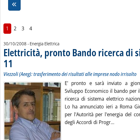
1
2
3
4
30/10/2008
- Energia Elettrica
Elettricità, pronto Bando ricerca di 
11
. Sottotitolo: Viezzoli (Aeeg): trasferimento dei risultati alle imprese nodo irrisolto
. Pubblicata giovedì 30 ottobre 2008 alle 16.33.
Viezzoli (Aeeg): trasferimento dei risultati alle imprese nodo irrisolto
E' pronto e sarà inviato a gior
Sviluppo Economico il bando per il
ricerca di sistema elettrico nazio
Lo ha annunciato ieri a Roma Gi
per l'Autorità per l'energia del c
Leggi tutta 
degli Accordi di Progr...