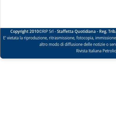
Copyright 2010
©RIP Srl -
Staffetta Quotidiana - Reg. Tri
E' vietata la riproduzione, ritrasmissione, fotocopia, immissione 
altro modo di diffusione delle notizie o ser
Rivista Italiana Petrol