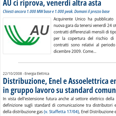
AU ci riprova, venerdì altra asta
. Sottotito
. Pubblicata
Chiesti ancora 1.000 MW base e 1.000 peak. Domani il prezzo base
Acquirente Unico ha pubblicato 
nuova gara da tenersi venerdì 24 ott
contratti differenziali mensili di t
per la copertura del rischio d
contratti sono relativi al period
Leggi tutta
dicembre 2009. Come...
22/10/2008
- Energia Elettrica
Distribuzione, Enel e Assoelettrica 
in gruppo lavoro su standard comun
In vista dell'estensione futura anche al settore elettrico della
definizione sugli standard di comunicazione tra distributori e
della distribuzione gas
(v. Staffetta 17/04)
, Enel Distribuzione e