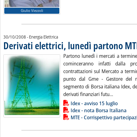
Giulio Viezzoli
30/10/2008
- Energia Elettrica
Derivati elettrici, lunedì partono MT
Partono lunedì i mercati a termine it
cominceranno infatti dalla pr
contrattazioni sul Mercato a term
punto dal Gme - Gestore del me
segmento di Borsa italiana Idex, d
Leggi tutta
derivati finanziari futu...
Lista allegati PDF alla notizia
Idex - avviso 15 luglio
Idex - nota Borsa Italiana
MTE - Corrispettivo partecipa