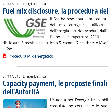
25/11/2010
- Energia Elettrica
Fuel mix disclosure, la procedura de
Il Gse ha reso nota la procedura 
del mix energetico utilizzat
dell'energia elettrica venduta dall
l'anno di competenza 2010. La
disclosure) è prevista dall'articolo 5, comma 7 del decreto Mse 
Leggi tutta la notizia: 'Fuel mix disclosure, la procedu
Il Gse...
Lista allegati PDF alla notizia
Procedura Mix energetico
24/11/2010
- Energia Elettrica
Capacity payment, le proposte finali
dell'Autorità
. Pubblicata mercoledì 24 novembre 2010 alle 15.42.
L'Autorità per l'energia ha pubbl
consultazione contenente le sue 