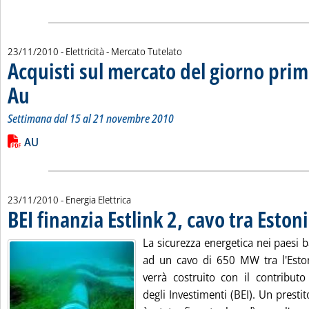
23/11/2010
- Elettricità - Mercato Tutelato
Acquisti sul mercato del giorno prim
Au
. Sottotitolo: Settimana dal 15 al 21 novembre 2010
. Pubblicata martedì 23 novembre 2010 alle 15.12.
Settimana dal 15 al 21 novembre 2010
Leggi tutta la notizia: 'Acquisti sul mercato del giorno prima 
Lista allegati PDF alla notizia
AU
23/11/2010
- Energia Elettrica
BEI finanzia Estlink 2, cavo tra Eston
La sicurezza energetica nei paesi ba
ad un cavo di 650 MW tra l'Eston
verrà costruito con il contribut
degli Investimenti (BEI). Un prestit