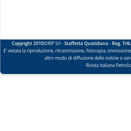
Copyright 2010
©RIP Srl -
Staffetta Quotidiana - Reg. Tri
E' vietata la riproduzione, ritrasmissione, fotocopia, immissione 
altro modo di diffusione delle notizie o ser
Rivista Italiana Petrol