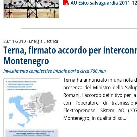
Lista allegati PDF alla notizia
AU Esito salvaguardia 2011-1
23/11/2010
- Energia Elettrica
Terna, firmato accordo per intercon
Montenegro
. Sottotitolo: Investimento complessivo iniziale pari a circa 
. Pubblicata martedì 23 novembre 2010 alle 18.4.
Investimento complessivo iniziale pari a circa 760 mln
Terna ha annunciato in una nota di 
presenza del Ministro dello Svil
Romani, l'accordo definitivo per la
con l'operatore di trasmissio
Elektroprenosni Sistem AD (“C
Legg
Montenegro, in qualità di so...