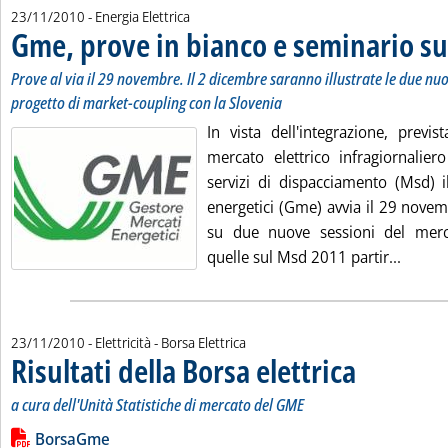
23/11/2010
- Energia Elettrica
Gme, prove in bianco e seminario s
Prove al via il 29 novembre. Il 2 dicembre saranno illustrate le due nuo
progetto di market-coupling con la Slovenia
In vista dell'integrazione, previ
mercato elettrico infragiornalier
servizi di dispacciamento (Msd) i
energetici (Gme) avvia il 29 novem
su due nuove sessioni del merc
Leggi 
quelle sul Msd 2011 partir...
23/11/2010
- Elettricità - Borsa Elettrica
Risultati della Borsa elettrica
. Sottotitolo: a cur
. Pubblicata marte
a cura dell'Unità Statistiche di mercato del GME
Leggi tutta la notizia: 'Risultati della Borsa elettrica'
Lista allegati PDF alla notizia
BorsaGme