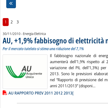
1
2
3
30/11/2010
- Energia Elettrica
AU, +1,9% fabbisogno di elettricità 
Per il mercato tutelato si stima una riduzione del 7,1%
Il fabbisogno nazionale di energ
aumenterà dell'1,9% rispetto al 
variazione del PIL dell'1,3%) per
2013. Sono le previsioni elaborat
nel “Rapporto di previsione del me
Leggi t
anni 2011/2013” (disponi...
Lista allegati PDF alla notizia
AU RAPPORTO PREV 2011 2012 2013[