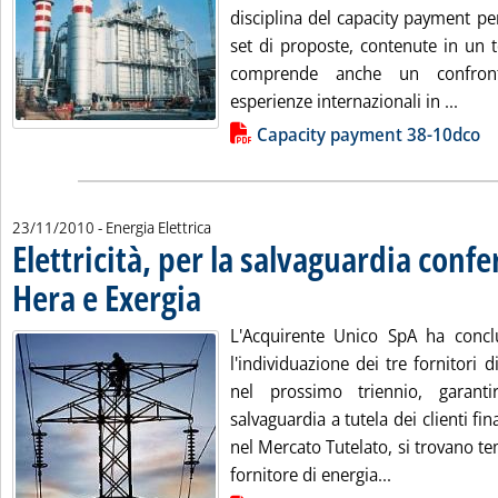
disciplina del capacity payment per 
set di proposte, contenute in un 
comprende anche un confron
Leggi
esperienze internazionali in ...
Lista allegati PDF alla notizia
Capacity payment 38-10dco
23/11/2010
- Energia Elettrica
Elettricità, per la salvaguardia conf
Hera e Exergia
. Pubblicata martedì 23 novembre 2010 alle 18.40.
L'Acquirente Unico SpA ha concl
l'individuazione dei tre fornitori d
nel prossimo triennio, garanti
salvaguardia a tutela dei clienti fi
nel Mercato Tutelato, si trovano 
Leggi tutta la
fornitore di energia...