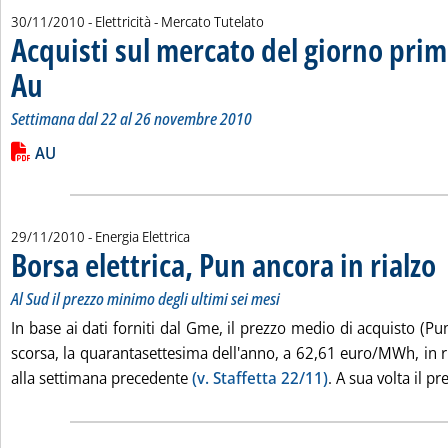
30/11/2010
- Elettricità - Mercato Tutelato
Acquisti sul mercato del giorno prim
Au
. Sottotitolo: Settimana dal 22 al 26 novembre 2010
. Pubblicata martedì 30 novembre 2010 alle 14.43.
Settimana dal 22 al 26 novembre 2010
Leggi tutta la notizia: 'Acquisti sul mercato del giorno prima 
Lista allegati PDF alla notizia
AU
29/11/2010
- Energia Elettrica
Borsa elettrica, Pun ancora in rialzo
. 
. 
Al Sud il prezzo minimo degli ultimi sei mesi
In base ai dati forniti dal Gme, il prezzo medio di acquisto (Pun
scorsa, la quarantasettesima dell'anno, a 62,61 euro/MWh, in r
alla settimana precedente
(v. Staffetta 22/11)
. A sua volta il pre