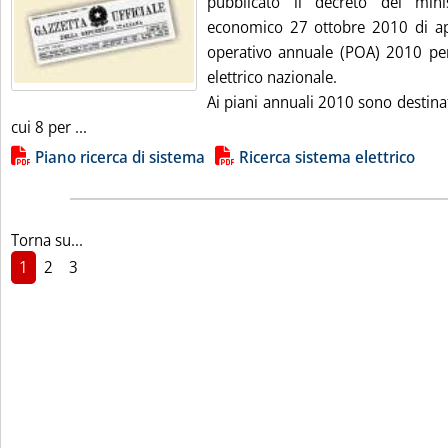
pubblicato il decreto del mini
economico 27 ottobre 2010 di ap
operativo annuale (POA) 2010 per 
elettrico nazionale.
Ai piani annuali 2010 sono destinat
Leggi tutta la notizia: 'Sistema elettrico, in Gazzett
cui 8 per ...
Lista allegati PDF alla notizia
Piano ricerca di sistema
Ricerca sistema elettrico
Torna su...
1
2
3