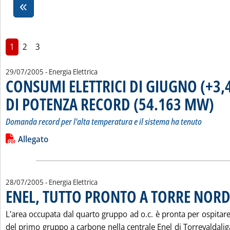
1
2
3
29/07/2005
- Energia Elettrica
CONSUMI ELETTRICI DI GIUGNO (+3,
DI POTENZA RECORD (54.163 MW)
. Sott
. Pubb
Domanda record per l'alta temperatura e il sistema ha tenuto
Leggi tutta la notizia: 'CONSUMI ELETTRICI DI GIUGNO (+3
Lista allegati PDF alla notizia
Allegato
28/07/2005
- Energia Elettrica
ENEL, TUTTO PRONTO A TORRE NOR
L'area occupata dal quarto gruppo ad o.c. è pronta per ospitare 
del primo gruppo a carbone nella centrale Enel di Torrevaldalig