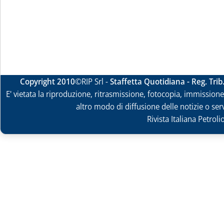
Copyright 2010
©RIP Srl -
Staffetta Quotidiana - Reg. Tri
E' vietata la riproduzione, ritrasmissione, fotocopia, immissione 
altro modo di diffusione delle notizie o ser
Rivista Italiana Petrol