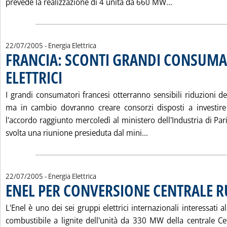
Leggi tutta la
prevede la realizzazione di 4 unità da 660 MW...
22/07/2005
- Energia Elettrica
FRANCIA: SCONTI GRANDI CONSUMA
ELETTRICI
. Pubblicata venerdì 22 luglio 2005 alle 16.13.
I grandi consumatori francesi otterranno sensibili riduzioni dei 
ma in cambio dovranno creare consorzi disposti a investire 
l'accordo raggiunto mercoledì al ministero dell'Industria di Pari
Leggi tutta la notiz
svolta una riunione presieduta dal mini...
22/07/2005
- Energia Elettrica
ENEL PER CONVERSIONE CENTRALE 
L'Enel è uno dei sei gruppi elettrici internazionali interessati 
combustibile a lignite dell'unità da 330 MW della centrale Ce