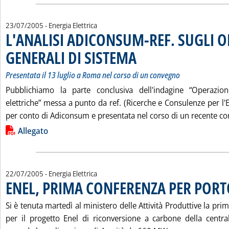
23/07/2005
- Energia Elettrica
L'ANALISI ADICONSUM-REF. SUGLI O
GENERALI DI SISTEMA
. Sottotitolo: Presentata il 13 luglio 
. Pubblicata sabato 23 luglio 2005 all
Presentata il 13 luglio a Roma nel corso di un convegno
Pubblichiamo la parte conclusiva dell'indagine “Operazione
elettriche” messa a punto da ref. (Ricerche e Consulenze per l
per conto di Adiconsum e presentata nel corso di un recente c
Lista allegati PDF alla notizia
Allegato
22/07/2005
- Energia Elettrica
ENEL, PRIMA CONFERENZA PER PORT
Si è tenuta martedì al ministero delle Attività Produttive la pri
per il progetto Enel di riconversione a carbone della centra