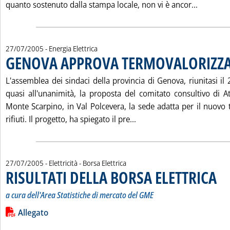
Leggi tu
quanto sostenuto dalla stampa locale, non vi è ancor...
27/07/2005
- Energia Elettrica
GENOVA APPROVA TERMOVALORIZZ
L'assemblea dei sindaci della provincia di Genova, riunitasi il 2
quasi all'unanimità, la proposta del comitato consultivo di At
Monte Scarpino, in Val Polcevera, la sede adatta per il nuovo 
Leggi tutta la notizia
rifiuti. Il progetto, ha spiegato il pre...
27/07/2005
- Elettricità - Borsa Elettrica
RISULTATI DELLA BORSA ELETTRICA
. Sot
. Pub
a cura dell'Area Statistiche di mercato del GME
Leggi tutta la notizia: 'RISULTATI DELLA BORSA ELETTRICA'
Lista allegati PDF alla notizia
Allegato