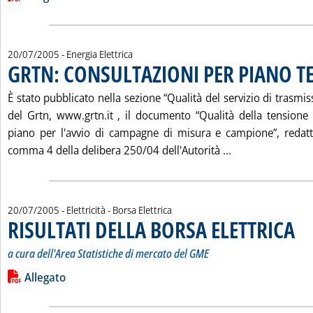
20/07/2005
- Energia Elettrica
GRTN: CONSULTAZIONI PER PIANO T
È stato pubblicato nella sezione “Qualità del servizio di trasmis
del Grtn, www.grtn.it , il documento “Qualità della tensione
piano per l'avvio di campagne di misura e campione”, redatto
Leggi tutta la 
comma 4 della delibera 250/04 dell'Autorità ...
20/07/2005
- Elettricità - Borsa Elettrica
RISULTATI DELLA BORSA ELETTRICA
. Sot
. Pub
a cura dell'Area Statistiche di mercato del GME
Leggi tutta la notizia: 'RISULTATI DELLA BORSA ELETTRICA'
Lista allegati PDF alla notizia
Allegato