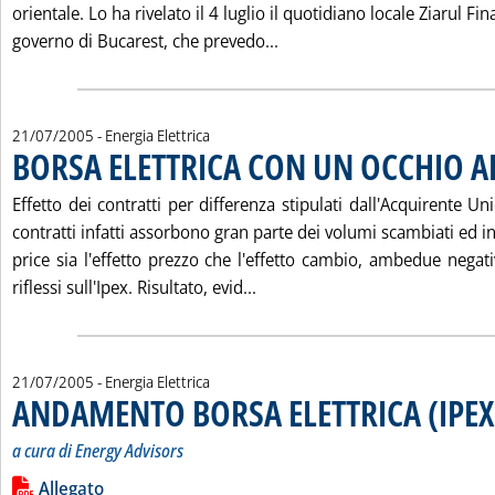
orientale. Lo ha rivelato il 4 luglio il quotidiano locale Ziarul Fi
Leggi tutta la notizia: '
governo di Bucarest, che prevedo...
21/07/2005
- Energia Elettrica
BORSA ELETTRICA CON UN OCCHIO A
Effetto dei contratti per differenza stipulati dall'Acquirente Un
contratti infatti assorbono gran parte dei volumi scambiati ed i
price sia l'effetto prezzo che l'effetto cambio, ambedue negati
Leggi tutta la notizia: 'BOR
riflessi sull'Ipex. Risultato, evid...
21/07/2005
- Energia Elettrica
ANDAMENTO BORSA ELETTRICA (IPEX
a cura di Energy Advisors
Leggi tutta la notizia: 'ANDAMENTO BORSA ELETTRICA (IPEX)
Lista allegati PDF alla notizia
Allegato