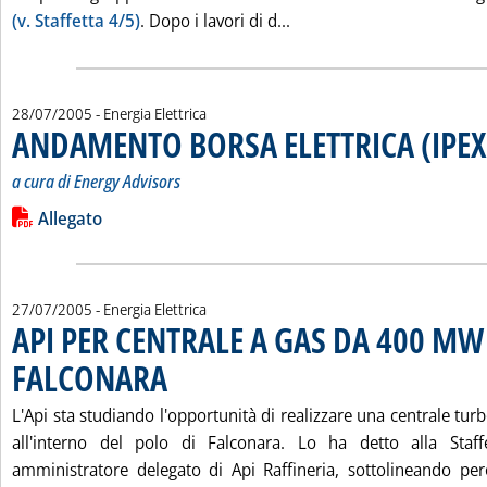
Leggi tutta la notizia:
(v. Staffetta 4/5)
. Dopo i lavori di d...
28/07/2005
- Energia Elettrica
ANDAMENTO BORSA ELETTRICA (IPEX
a cura di Energy Advisors
Leggi tutta la notizia: 'ANDAMENTO BORSA ELETTRICA (IPEX)
Lista allegati PDF alla notizia
Allegato
27/07/2005
- Energia Elettrica
API PER CENTRALE A GAS DA 400 MW
FALCONARA
. Pubblicata mercoledì 27 luglio 2005 alle 15.29.
L'Api sta studiando l'opportunità di realizzare una centrale t
all'interno del polo di Falconara. Lo ha detto alla Staff
amministratore delegato di Api Raffineria, sottolineando per