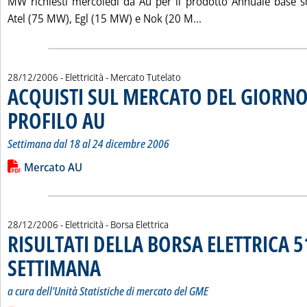
MW richiesti mercoledì da Au per il prodotto Annuale base so
Leggi tutta la notizi
Atel (75 MW), Egl (15 MW) e Nok (20 M...
28/12/2006
- Elettricità - Mercato Tutelato
ACQUISTI SUL MERCATO DEL GIORN
PROFILO AU
. Sottotitolo: Settimana dal 18 al 24 dicembre 2006
. Pubblicata giovedì 28 dicembre 2006 alle 15.10.
Settimana dal 18 al 24 dicembre 2006
Leggi tutta la notizia: 'ACQUISTI SUL MERCATO DEL GIORN
Lista allegati PDF alla notizia
Mercato AU
28/12/2006
- Elettricità - Borsa Elettrica
RISULTATI DELLA BORSA ELETTRICA 5
SETTIMANA
. Sottotitolo: a cura dell'Unità Statistiche di mercato del GME
. Pubblicata giovedì 28 dicembre 2006 alle 14.49.
a cura dell'Unità Statistiche di mercato del GME