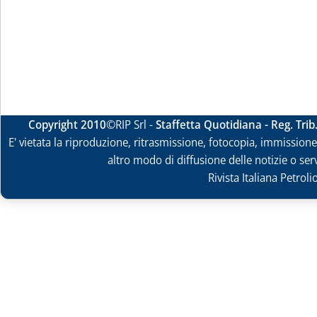
Copyright 2010
©RIP Srl -
Staffetta Quotidiana - Reg. Tri
E' vietata la riproduzione, ritrasmissione, fotocopia, immissione 
altro modo di diffusione delle notizie o ser
Rivista Italiana Petrol