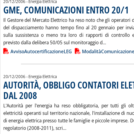
20/12/2006
- Energia Elettrica
GME, COMUNICAZIONI ENTRO 20/1
. P
Il Gestore del Mercato Elettrico ha reso noto che gli operatori d
del dispacciamento hanno tempo fino al 20 gennaio per inviar
sulla sussistenza o meno tra loro di rapporti di controllo
Leggi tutta 
previsto dalla delibera 50/05 sul monitoraggio d...
Lista allegati PDF alla notizia
AvvisoAutocertificazioneLEG
ModalitàComunicazio
20/12/2006
- Energia Elettrica
AUTORITÀ, OBBLIGO CONTATORI ELE
DAL 2008
. Pubblicata mercoledì 20 dicembre 2006 alle 16.19.
L'Autorità per l'energia ha reso obbligatoria, per tutti gli ol
elettricità operanti sul territorio nazionale, l'installazione di nu
di energia elettrica presso tutte le famiglie e piccole imprese. 
Leggi tutta la notizia: 'AUTO
regolatorio (2008-2011), scri...