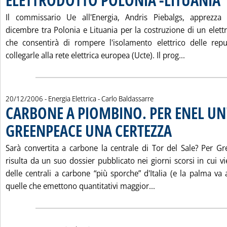
Il commissario Ue all'Energia, Andris Piebalgs, apprezza 
dicembre tra Polonia e Lituania per la costruzione di un elett
che consentirà di rompere l'isolamento elettrico delle repu
Leggi tutta
collegarle alla rete elettrica europea (Ucte). Il prog...
di:
20/12/2006
- Energia Elettrica -
Carlo Baldassarre
CARBONE A PIOMBINO. PER ENEL UN'
GREENPEACE UNA CERTEZZA
. Pubblicata mercoledì
Sarà convertita a carbone la centrale di Tor del Sale? Per G
risulta da un suo dossier pubblicato nei giorni scorsi in cui vie
delle centrali a carbone “più sporche” d'Italia (e la palma va 
Leggi tutta la not
quelle che emettono quantitativi maggior...