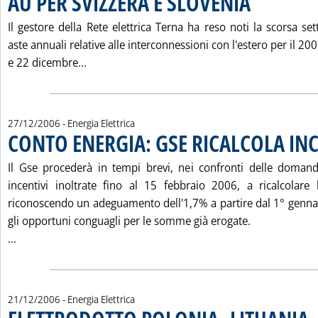
AU PER SVIZZERA E SLOVENIA
Il gestore della Rete elettrica Terna ha reso noti la scorsa sett
aste annuali relative alle interconnessioni con l'estero per il 2007
Leggi tutta la notizia: 'IMPORT 2007, I RIS
e 22 dicembre...
27/12/2006
- Energia Elettrica
CONTO ENERGIA: GSE RICALCOLA INC
Il Gse procederà in tempi brevi, nei confronti delle doman
incentivi inoltrate fino al 15 febbraio 2006, a ricalcolare le
riconoscendo un adeguamento dell'1,7% a partire dal 1° gennai
gli opportuni conguagli per le somme già erogate.
Leggi tutta la notizia: 'CONTO ENERGIA: GSE RICALCOLA IN
...
21/12/2006
- Energia Elettrica
. 