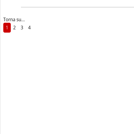
Torna su...
1
2
3
4