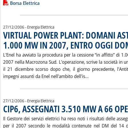
Leggi tutta la notizia: 'RISULTATI DELLA BORSA ELETTRICA 
Lista allegati PDF alla notizia
Borsa Elettrica
27/12/2006
- Energia Elettrica
VIRTUAL POWER PLANT: DOMANI AST
1.000 MW IN 2007, ENTRO OGGI D
L'Enel ha avviato la procedura per la cessione “in affitto” di 
2007 nella Macrozona Sud. L'operazione, scrive la società in un
il 21 dicembre scorso dopo che, il giorno precedente, l'Anti
Leggi tutta la no
impegni assunti da Enel nell'ambito dell'is...
27/12/2006
- Energia Elettrica
CIP6, ASSEGNATI 3.510 MW A 66 OP
Il Gestore dei servizi elettrici ha reso noti i risultati delle asse
per il 2007 secondo le modalità contenute nel DM del 14