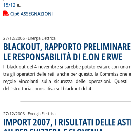
Leggi tutta la notizia: 'CIP6, ASSEGNATI 3.510 MW
15/12
e...
Lista allegati PDF alla notizia
Cip6 ASSEGNAZIONI
27/12/2006
- Energia Elettrica
BLACKOUT, RAPPORTO PRELIMINARE
LE RESPONSABILITÀ DI E.ON E RWE
. Pubb
Il black out del 4 novembre si sarebbe potuto evitare con una 
tra gli operatori delle reti; anche per questo, la Commissione
regole vincolanti sulla sicurezza delle operazioni. Questi i
Leggi tutta la n
dell'istruttoria conoscitiva sul blackout del 4...
27/12/2006
- Energia Elettrica
IMPORT 2007, I RISULTATI DELLE AST
. Pubblicata mercol