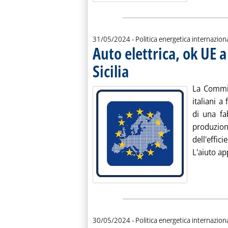
31/05/2024
- Politica energetica internazion
Auto elettrica, ok UE a
Sicilia
. Pubblicata venerdì 31 maggio 2024 alle
La Commis
italiani a
di una fa
produzi
dell'effic
L'aiuto a
30/05/2024
- Politica energetica internazion