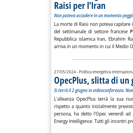
Raisi per l'Iran
. Sottotitolo: Non
. Pubblicata lunedì
Non poteva accadere in un momento peggi
La morte di Raisi non poteva capitare i
del settimanale di settore francese
P
Repubblica islamica Iran, Ebrahim Rai
arriva in un momento in cui il Medio Or
27/05/2024
- Politica energetica internazion
OpecPlus, slitta di un
Si terrà il 2 giugno in videoconferenza. No
L'alleanza OpecPlus terrà la sua riu
rispetto a quanto inizialmente previs
persona, ha detto l'Opec venerdì ad 
Energy Intelligence. Tutti gli incontri 