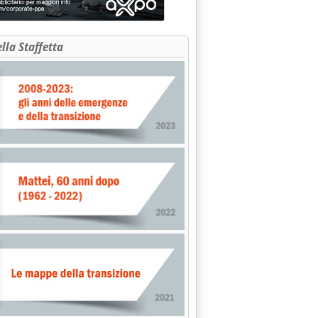
rgia su reti elettriche, Green Deal e Carta dell'energia'
ella Staffetta