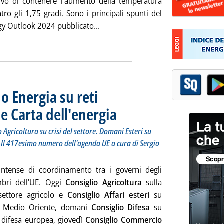
ttivo di contenere l'aumento della temperatura
tro gli 1,75 gradi. Sono i principali spunti del
Leggi tutta la notizia: 'Bene le bat
y Outlook 2024 pubblicato...
ia
o Energia su reti
 e Carta dell'energia
. Sottotitolo: Oggi Michel vede emiro del Qa
. Pubblicata lunedì 27 maggio 2024 alle 12.7
 Agricoltura su crisi del settore. Domani Esteri su
Il 417esimo numero dell'agenda UE a cura di Sergio
intense di coordinamento tra i governi degli
bri dell'UE. Oggi
Consiglio Agricoltura
sulla
 settore agricolo e
Consiglio Affari esteri
su
e Medio Oriente, domani
Consiglio Difesa
su
 difesa europea, giovedì
Consiglio Commercio