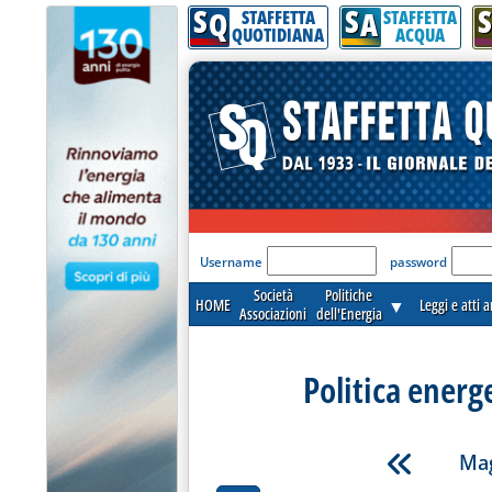
S
S
S
Q
A
STAFFETTA
STAFFETTA
QUOTIDIANA
ACQUA
'Modulo Login per acceder
Username
password
Società
Politiche
HOME
▼
Leggi e atti 
Associazioni
dell'Energia
Politica energ
Mag