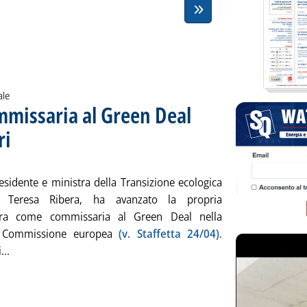
ale
ommissaria al Green Deal
ri
. Sottotitolo: Il racconto di Politico
. Pubblicata venerdì 31 maggio 2024 alle 15.40.
esidente e ministra della Transizione ecologica
, Teresa Ribera, ha avanzato la propria
ura come commissaria al Green Deal nella
 Commissione europea
(v. Staffetta 24/04)
.
Leggi tutta la notizia: 'Elezioni UE, Ribera commissaria al Gr
...