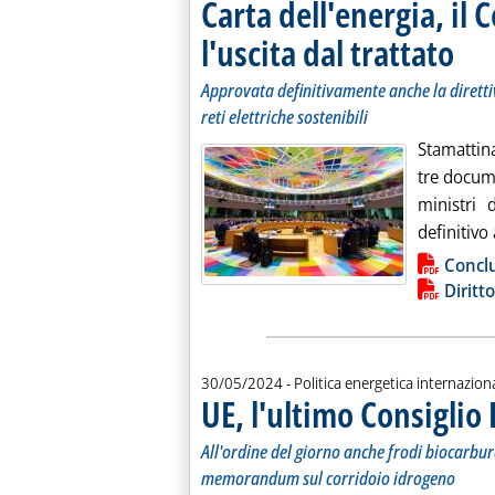
Carta dell'energia, il
l'uscita dal trattato
. Sottot
. Pubbl
Approvata definitivamente anche la direttiva
reti elettriche sostenibili
Stamattin
tre docume
ministri 
definitivo 
Lista allegati PDF alla notiz
Conclu
Diritt
30/05/2024
- Politica energetica internazion
UE, l'ultimo Consiglio 
All'ordine del giorno anche frodi biocarbur
memorandum sul corridoio idrogeno