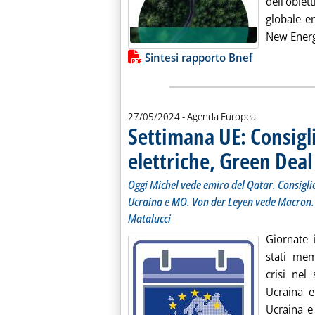
dell'obie
globale en
New Energ
Lista allegati PDF alla notiz
Sintesi rapporto Bnef
27/05/2024
- Agenda Europea
Settimana UE: Consigli
elettriche, Green Deal
Oggi Michel vede emiro del Qatar. Consiglio
Ucraina e MO. Von der Leyen vede Macron. 
Matalucci
Giornate 
stati mem
crisi nel
Ucraina 
Ucraina e