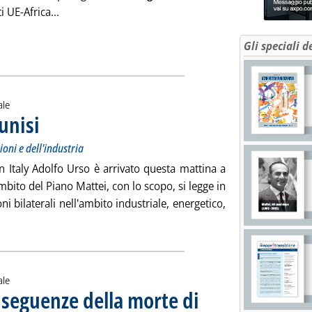
Leggi tutta la notizia: 'Settimana UE: Consiglio Ene
i UE-Africa...
Gli speciali d
ale
unisi
. Sottotitolo: Oggi incontri con i ministri delle comunicazioni e dell'industria
. Pubblicata lunedì 27 maggio 2024 alle 11.57.
ioni e dell'industria
n Italy Adolfo Urso è arrivato questa mattina a
mbito del Piano Mattei, con lo scopo, si legge in
ni bilaterali nell'ambito industriale, energetico,
i tutta la notizia: 'Piano Mattei, Urso a Tunisi'
ale
nseguenze della morte di