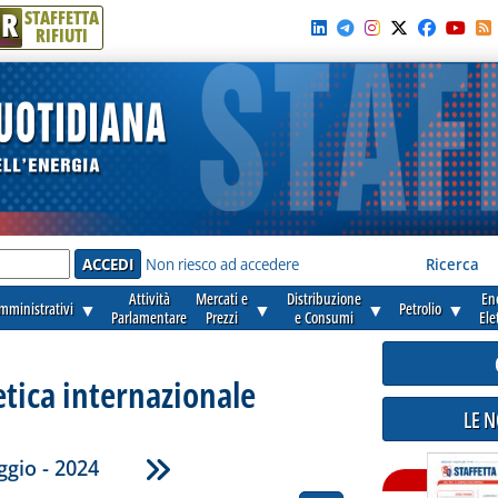
R
STAFFETTA
RIFIUTI
e'
Non riesco ad accedere
Ricerca
Attività
Mercati e
Distribuzione
En
amministrativi
▼
▼
▼
Petrolio
▼
Parlamentare
Prezzi
e Consumi
Ele
etica internazionale
LE 
gio - 2024