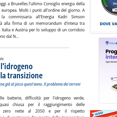
oggi a Bruxelles l'ultimo Consiglio energia della
a europea. Molti i punti all'ordine del giorno. A
 la commissaria all'Energia Kadri Simson
rà alla firma di un memorandum d'intesa tra
Italia e Austria per lo sviluppo di un corridoio
Leggi tutta la notizia: 'UE, l'ultimo Consiglio Energia 
eno dal N...
ale
 l'idrogeno
 la transizione
. Sottotitolo: Il New Energy Outlook 2024. Emissioni in Cina 
. Pubblicata giovedì 30 maggio 2024 alle 8.17.
na già al picco quest'anno. Il problema dei terreni
e batterie, difficoltà per l'idrogeno verde,
 quasi chiusa per il raggiungimento delle
i zero nette al 2050 e per il rispetto