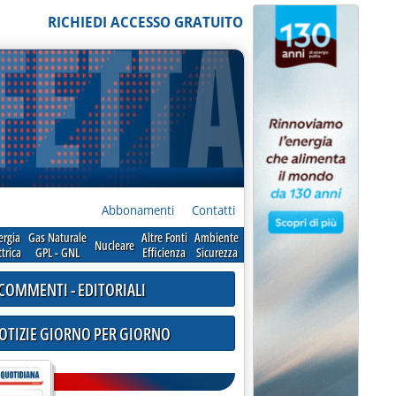
RICHIEDI ACCESSO GRATUITO
Abbonamenti
Contatti
ergia
Gas Naturale
Altre Fonti
Ambiente
Nucleare
ttrica
GPL - GNL
Efficienza
Sicurezza
COMMENTI - EDITORIALI
NOTIZIE GIORNO PER GIORNO