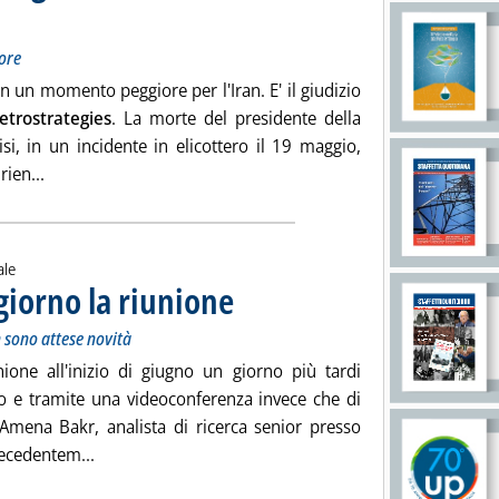
 poteva accadere in un momento peggiore
 27 maggio 2024 alle 10.37.
ore
n un momento peggiore per l'Iran. E' il giudizio
etrostrategies
. La morte del presidente della
si, in un incidente in elicottero il 19 maggio,
Leggi tutta la notizia: 'Petrostrategies, le conseguenze del
ien...
ale
 giorno la riunione
. Sottotitolo: Si terrà il 2 giugno in videoconferen
. Pubblicata lunedì 27 maggio 2024 alle 10.0.
n sono attese novità
nione all'inizio di giugno un giorno più tardi
to e tramite una videoconferenza invece che di
Amena Bakr, analista di ricerca senior presso
Leggi tutta la notizia: 'OpecPlus, slitta di un giorno
precedentem...