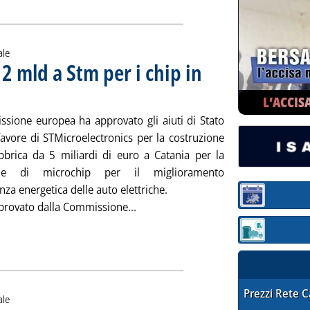
ale
 2 mld a Stm per i chip in
 11.51.
L’ACCIS
sione europea ha approvato gli aiuti di Stato
 favore di STMicroelectronics per la costruzione
bbrica da 5 miliardi di euro a Catania per la
one di microchip per il miglioramento
ienza energetica delle auto elettriche.
Sezione:
Leggi tutta la notizia: 'Auto elettric
pprovato dalla Commissione...
Sezione: quotaz
STAFFETTA PRE
Prezzi Rete 
ale