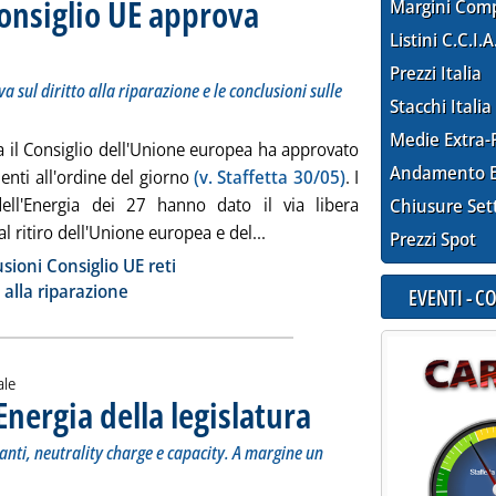
 Consiglio UE approva
Margini Com
Listini C.C.I.A
itolo: Approvata definitivamente anche la direttiva sul diritto alla riparazione e le conclusioni su
icata giovedì 30 maggio 2024 alle 14.3.
Prezzi Italia
 sul diritto alla riparazione e le conclusioni sulle
Stacchi Italia
Medie Extra-
a il Consiglio dell'Unione europea ha approvato
Andamento E
nti all'ordine del giorno
(v. Staffetta 30/05)
. I
dell'Energia dei 27 hanno dato il via libera
Chiusure Set
Leggi tutta la notizia: 'Carta 
al ritiro dell'Unione europea e del...
Prezzi Spot
ia
sioni Consiglio UE reti
o alla riparazione
EVENTI - 
ale
Energia della legislatura
. Sottotitolo: All'ordine del giorn
. Pubblicata giovedì 30 maggio 202
anti, neutrality charge e capacity. A margine un