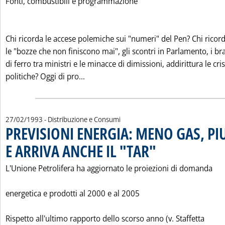
Fonti, combustibili e programmazione
Chi ricorda le accese polemiche sui "numeri" del Pen? Chi ricor
le "bozze che non finiscono mai", gli scontri in Parlamento, i br
di ferro tra ministri e le minacce di dimissioni, addirittura le cris
Leggi tutta la notizia: 'OSSERVAZIONI S
politiche? Oggi di pro...
27/02/1993
- Distribuzione e Consumi
PREVISIONI ENERGIA: MENO GAS, PI
E ARRIVA ANCHE IL "TAR"
. Pubblicata sabato 27 febbra
L'Unione Petrolifera ha aggiornato le proiezioni di domanda
energetica e prodotti al 2000 e al 2005
Rispetto all'ultimo rapporto dello scorso anno (v. Staffetta