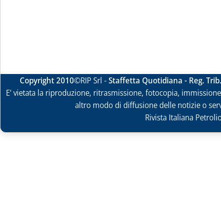
Copyright 2010
©RIP Srl -
Staffetta Quotidiana - Reg. Tri
E' vietata la riproduzione, ritrasmissione, fotocopia, immissione 
altro modo di diffusione delle notizie o ser
Rivista Italiana Petrol