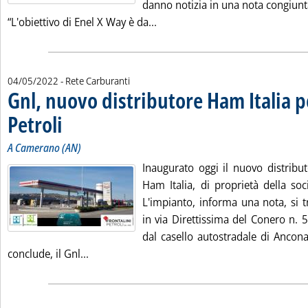
danno notizia in una nota congiunta
Leggi tutta la notizia: 'Colonni
“L'obiettivo di Enel X Way è da...
04/05/2022
- Rete Carburanti
Gnl, nuovo distributore Ham Italia p
Petroli
. Sottotitolo: A Camerano (AN)
. Pubblicata mercoledì 04 maggio 2022 alle 13.27.
A Camerano (AN)
Inaugurato oggi il nuovo distribut
Ham Italia, di proprietà della soci
L'impianto, informa una nota, si 
in via Direttissima del Conero n. 
dal casello autostradale di Ancon
Leggi tutta la notizia: 'Gnl, nuovo distributor
conclude, il Gnl...