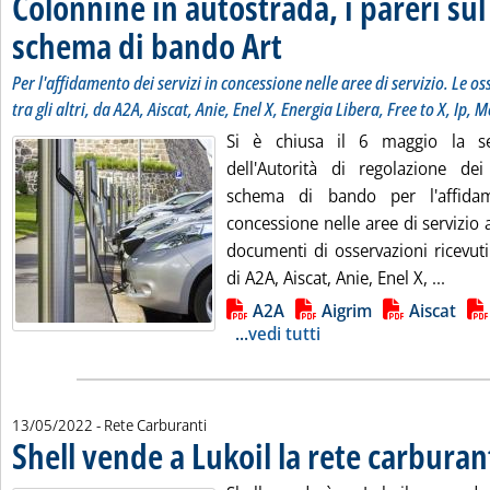
Colonnine in autostrada, i pareri su
schema di bando Art
. Sottotitolo: Per l'affidamento dei servi
. Pubblicata martedì 17 maggio 2022 all
Per l'affidamento dei servizi in concessione nelle aree di servizio. Le o
tra gli altri, da A2A, Aiscat, Anie, Enel X, Energia Libera, Free to X, Ip,
Si è chiusa il 6 maggio la se
dell'Autorità di regolazione de
schema di bando per l'affidam
concessione nelle aree di servizio 
documenti di osservazioni ricevuti d
Leggi
di A2A, Aiscat, Anie, Enel X, ...
Lista allegati PDF alla notizia
A2A
Aigrim
Aiscat
...
vedi tutti
13/05/2022
- Rete Carburanti
Shell vende a Lukoil la rete carburan