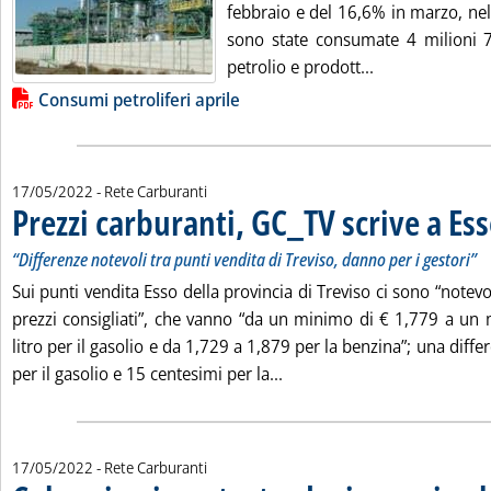
febbraio e del 16,6% in marzo, nel
sono state consumate 4 milioni 7
Leggi tutta la n
petrolio e prodott...
Lista allegati PDF alla notizia
Consumi petroliferi aprile
17/05/2022
- Rete Carburanti
Prezzi carburanti, GC_TV scrive a Es
“Differenze notevoli tra punti vendita di Treviso, danno per i gestori”
Sui punti vendita Esso della provincia di Treviso ci sono “notevol
prezzi consigliati”, che vanno “da un minimo di € 1,779 a un
litro per il gasolio e da 1,729 a 1,879 per la benzina”; una diff
Leggi tutta la notizia: 'Pr
per il gasolio e 15 centesimi per la...
17/05/2022
- Rete Carburanti