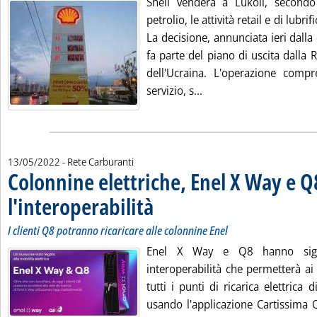
Shell venderà a Lukoil, secondo
petrolio, le attività retail e di lubrif
La decisione, annunciata ieri dall
fa parte del piano di uscita dalla 
dell'Ucraina. L'operazione comp
Leggi tutta la notizia:
servizio, s...
13/05/2022
- Rete Carburanti
Colonnine elettriche, Enel X Way e Q
l'interoperabilità
. Sottotitolo: I clienti Q8 potranno ricaricare all
. Pubblicata venerdì 13 maggio 2022 alle 9.40.
I clienti Q8 potranno ricaricare alle colonnine Enel
Enel X Way e Q8 hanno sigl
interoperabilità che permetterà ai
tutti i punti di ricarica elettrica 
usando l'applicazione Cartissima 