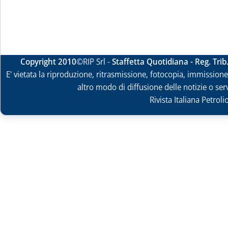
Copyright 2010
©RIP Srl -
Staffetta Quotidiana - Reg. Tri
E' vietata la riproduzione, ritrasmissione, fotocopia, immissione 
altro modo di diffusione delle notizie o ser
Rivista Italiana Petrol