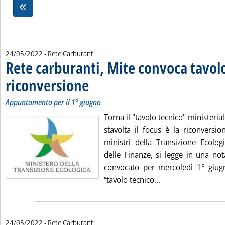
24/05/2022
- Rete Carburanti
Rete carburanti, Mite convoca tavolo
riconversione
. Sottotitolo: Appuntamento per il 1° giugno
. Pubblicata martedì 24 maggio 2022 alle 16.6.
Appuntamento per il 1° giugno
Torna il "tavolo tecnico" ministerial
stavolta il focus è la riconversio
ministri della Transizione Ecolog
delle Finanze, si legge in una not
convocato per mercoledì 1° giug
Leggi tutta la not
“tavolo tecnico...
24/05/2022
- Rete Carburanti