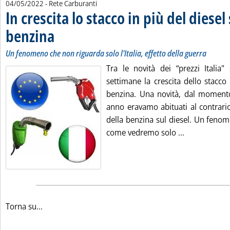
04/05/2022
- Rete Carburanti
In crescita lo stacco in più del diesel 
benzina
. Sottotitolo: Un fenomeno che non riguarda solo l'Italia, effetto della g
. Pubblicata mercoledì 04 maggio 2022 alle 12.28.
Un fenomeno che non riguarda solo l'Italia, effetto della guerra
Tra le novità dei “prezzi Italia"
settimane la crescita dello stacco 
benzina. Una novità, dal momento
anno eravamo abituati al contrario
della benzina sul diesel. Un feno
Leggi tutta l
come vedremo solo ...
Torna su...