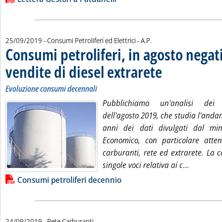
di:
25/09/2019
- Consumi Petroliferi ed Elettrici -
A.P.
Consumi petroliferi, in agosto negati
vendite di diesel extrarete
. Sottotitolo: Evoluzione
. Pubblicata mercoledì 2
Evoluzione consumi decennali
Pubblichiamo un'analisi dei 
dell'agosto 2019, che studia l'andam
anni dei dati divulgati dal min
Economico, con particolare atten
carburanti, rete ed extrarete. La 
Leggi tut
singole voci relativa ai c
...
Lista allegati PDF alla notizia
Consumi petroliferi decennio
24/09/2019
- Rete Carburanti