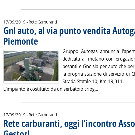
17/09/2019
- Rete Carburanti
Gnl auto, al via punto vendita Autog
Piemonte
. Pubblicata martedì 17 settembre 2019 alle 16.5.
Gruppo Autogas annuncia l'apert
dedicata al metano con erogazio
pesanti e Gnc sia per auto che per
la propria stazione di servizio di C
Strada Statale 10, Km 19,311.
Leggi tutta la no
L'impianto è costituito da un serbatoio criog...
17/09/2019
- Rete Carburanti
Rete carburanti, oggi l'incontro Asso
Gestori
. Sottotitolo: Con il “nuovo acquisto” Gallitelli (ex IP). Faib: qualcosa si 
. Pubblicata martedì 17 settembre 2019 alle 10.38.