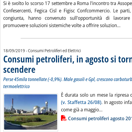
Si è svolto lo scorso 17 settembre a Roma l'incontro tra Assope
Confesercenti, Fegica Cisl e Figisc Confcommercio. Le parti
congiunta, hanno convenuto sull'opportunità di lavorar
Leggi
promuovere soluzioni sistemiche volte a offrire soluzion...
18/09/2019
- Consumi Petroliferi ed Elettrici
Consumi petroliferi, in agosto si tor
scendere
. Sottotitolo: Perse 45mila tonnellate (-0,9%). Male gasoli e Gpl, cr
. Pubblicata mercoledì 18 settembre 2019 alle 14.52.
Perse 45mila tonnellate (-0,9%). Male gasoli e Gpl, crescono carboturb
termoelettrico
È durata solo un mese la ripresa d
(v. Staffetta 26/08)
. In agosto infa
Leggi tutta la
come già a maggio...
Lista allegati PDF alla notizia
Consumi petroliferi agosto 20