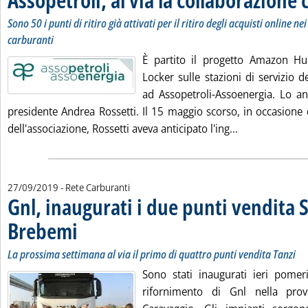
Sono 50 i punti di ritiro già attivati per il ritiro degli acquisti online ne
carburanti
È partito il progetto Amazon 
Locker sulle stazioni di servizio d
ad Assopetroli-Assoenergia. Lo an
presidente Andrea Rossetti. Il 15 maggio scorso, in occasione 
Leggi tutta la
dell'associazione, Rossetti aveva anticipato l'ing...
27/09/2019
- Rete Carburanti
Gnl, inaugurati i due punti vendita 
Brebemi
. Sottotitolo: La prossima settimana al via il primo di quattro punti ven
. Pubblicata venerdì 27 settembre 2019 alle 9.39.
La prossima settimana al via il primo di quattro punti vendita Tanzi
Sono stati inaugurati ieri pomer
rifornimento di Gnl nella pro