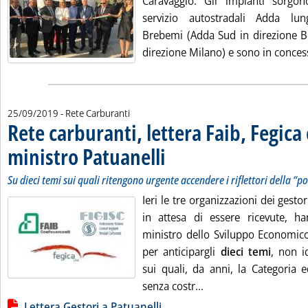
Caravaggio. Gli impianti sorgo
servizio autostradali Adda lu
Brebemi (Adda Sud in direzione B
direzione Milano) e sono in concess
25/09/2019
- Rete Carburanti
Rete carburanti, lettera Faib, Fegica e
ministro Patuanelli
. Sottotitolo: Su dieci temi sui quali ritengo
. Pubblicata mercoledì 25 settembre 2019 a
Su dieci temi sui quali ritengono urgente accendere i riflettori della “po
Ieri le tre organizzazioni dei gestor
in attesa di essere ricevute, h
ministro dello Sviluppo Economic
per anticipargli
dieci temi
, non i
sui quali, da anni, la Categoria e
Leggi tutta la notizia
senza costr...
Lista allegati PDF alla notizia
Lettera Gestori a Patuanelli