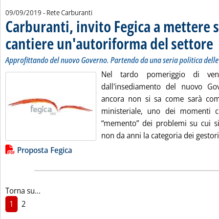
09/09/2019
- Rete Carburanti
Carburanti, invito Fegica a mettere 
cantiere un'autoriforma del settore
. 
. 
Approfittando del nuovo Governo. Partendo da una seria politica delle
Nel tardo pomeriggio di ve
dall'insediamento del nuovo G
ancora non si sa come sarà com
ministeriale, uno dei momenti cl
“memento” dei problemi su cui si
non da anni la categoria dei gestori
Lista allegati PDF alla notizia
Proposta Fegica
Torna su...
1
2