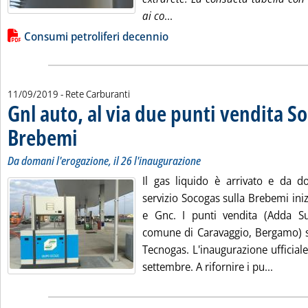
Leggi tutta la notizia: 'Cons
ai co
...
Lista allegati PDF alla notizia
Consumi petroliferi decennio
11/09/2019
- Rete Carburanti
Gnl auto, al via due punti vendita So
Brebemi
. Sottotitolo: Da domani l'erogazione, il 26 l'inaugurazione
. Pubblicata mercoledì 11 settembre 2019 alle 12.40.
Da domani l'erogazione, il 26 l'inaugurazione
Il gas liquido è arrivato e da 
servizio Socogas sulla Brebemi ini
e Gnc. I punti vendita (Adda 
comune di Caravaggio, Bergamo) so
Tecnogas. L'inaugurazione ufficial
Leggi t
settembre. A rifornire i pu...