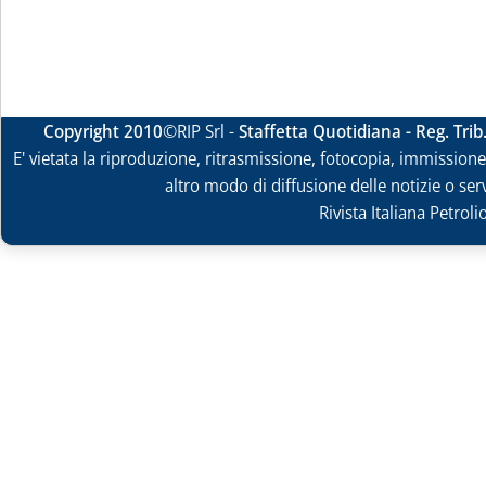
Copyright 2010
©RIP Srl -
Staffetta Quotidiana - Reg. Tri
E' vietata la riproduzione, ritrasmissione, fotocopia, immissione 
altro modo di diffusione delle notizie o ser
Rivista Italiana Petrol