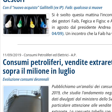
Con il “nuovo acquisto” Gallitelli (ex IP). Faib: qualcosa si muove
Si è svolto questa mattina l'incon
dei gestori Faib, Fegica e Figisc e
in agosto dal presidente Andrea
04/09)
. Un incontro che la Faib ha v
di:
11/09/2019
- Consumi Petroliferi ed Elettrici -
A.P.
Consumi petroliferi, vendite extraret
sopra il milione in luglio
. Sottotitolo: Evoluzione consu
. Pubblicata mercoledì 11 sett
Evoluzione consumi decennali
Pubblichiamo un'analisi dei consumi
2019, che studia l'andamento negli
dati divulgati dal ministero dello 
particolare attenzione alle vendite
extrarete. La consueta tabella con l