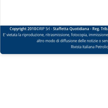
Copyright 2010
©RIP Srl -
Staffetta Quotidiana - Reg. Tri
E' vietata la riproduzione, ritrasmissione, fotocopia, immissione 
altro modo di diffusione delle notizie o ser
Rivista Italiana Petrol