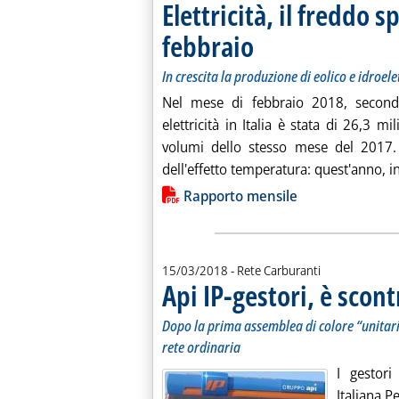
Elettricità, il freddo 
febbraio
. Sottotitolo: In crescita la produzi
. Pubblicata venerdì 16 marzo 201
In crescita la produzione di eolico e idroelet
Nel mese di febbraio 2018, second
elettricità in Italia è stata di 26,3 
volumi dello stesso mese del 2017.
dell'effetto temperatura: quest'anno, inf
Lista allegati PDF alla notiz
Rapporto mensile
15/03/2018
- Rete Carburanti
Api IP-gestori, è scon
Dopo la prima assemblea di colore “unitaria
rete ordinaria
I gestori
Italiana P