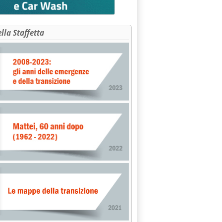
ella Staffetta
nuovi vertici'
ete'