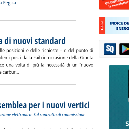
ia
a Fegica
ca di nuovi standard
. Pubblicata martedì 20 marzo 2018 alle 13.2.
e posizioni e delle richieste – e del punto di
blemi posti dalla Faib in occasione della Giunta
ce una volta di più la necessità di un “nuovo
Leggi tutta la notizia: 'Carburanti, alla ricerca di nuo
 carbur...
ssemblea per i nuovi vertici
. Sottotitolo: Chiesta una p
. Pubblicata martedì 20 marz
azione elettronica. Sul contratto di commissione