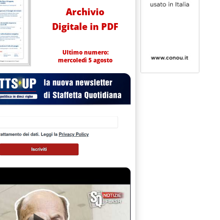
Archivio
Digitale in PDF
Ultimo numero:
mercoledì 5 agosto
 marchio Q8
10.2.
endita ad Ancona'
18 alle 13.19.