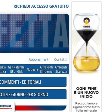
RICHIEDI ACCESSO GRATUITO
Abbonamenti
Contatti
ergia
Gas Naturale
Altre Fonti
Ambiente
Nucleare
ttrica
GPL - GNL
Efficienza
Sicurezza
COMMENTI - EDITORIALI
NOTIZIE GIORNO PER GIORNO