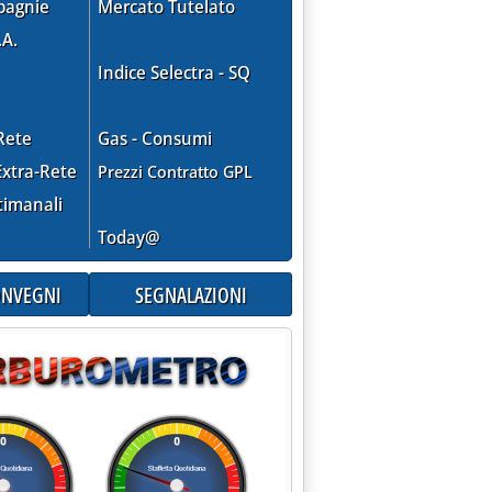
pagnie
Mercato Tutelato
.A.
Indice Selectra - SQ
Rete
Gas - Consumi
xtra-Rete
Prezzi Contratto GPL
timanali
Today@
CONVEGNI
SEGNALAZIONI
, serve proroga'