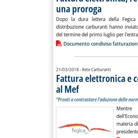
una proroga
. Pubblicata venerdì 23 
Dopo la dura lettera della Fegic
distribuzione carburanti hanno invia
del termine del primo luglio per l'entrat
Lista allegati PDF alla notiz
Documento condiviso fatturazione
21/03/2018
- Rete Carburanti
Fattura elettronica e 
al Mef
. Sottotitolo: “Pronti a contrastare l'ado
. Pubblicata mercoledì 21 marzo 2018 al
“Pronti a contrastare l'adozione delle nor
Mentre 
dell'Econ
materia di
presidente