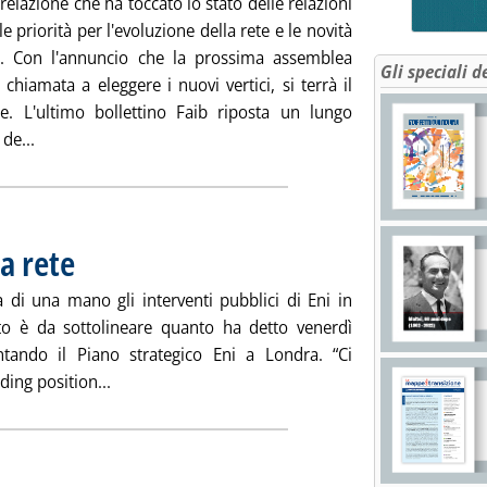
elazione che ha toccato lo stato delle relazioni
le priorità per l'evoluzione della rete e le novità
. Con l'annuncio che la prossima assemblea
Gli speciali d
 chiamata a eleggere i nuovi vertici, si terrà il
e. L'ultimo bollettino Faib riposta un lungo
Leggi tutta la notizia: 'Faib, il 23 ottobre l'assemblea per i 
de...
la rete
. Pubblicata lunedì 19 marzo 2018 alle 16.18.
a di una mano gli interventi pubblici di Eni in
to è da sottolineare quanto ha detto venerdì
ntando il Piano strategico Eni a Londra. “Ci
Leggi tutta la notizia: 'Eni e la leadership sulla r
ding position...