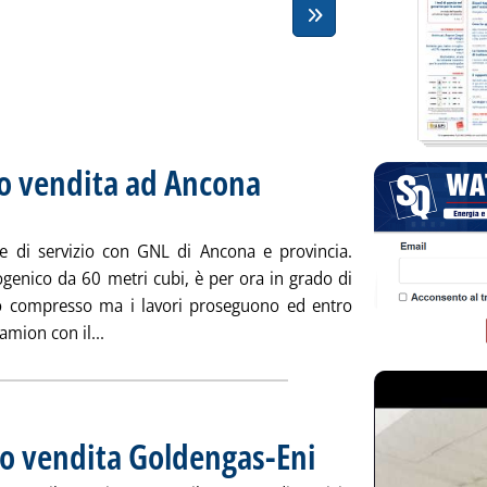
o vendita ad Ancona
. Sottotitolo: Impianti Distribuzioni Petroli,
. Pubblicata mercoledì 28 marzo 2018 alle 
e di servizio con GNL di Ancona e provincia.
ogenico da 60 metri cubi, è per ora in grado di
o compresso ma i lavori proseguono ed entro
Leggi tutta la notizia: 'GNL auto, primo punto v
amion con il...
o vendita Goldengas-Eni
. Pubblicata martedì 27 marzo 20