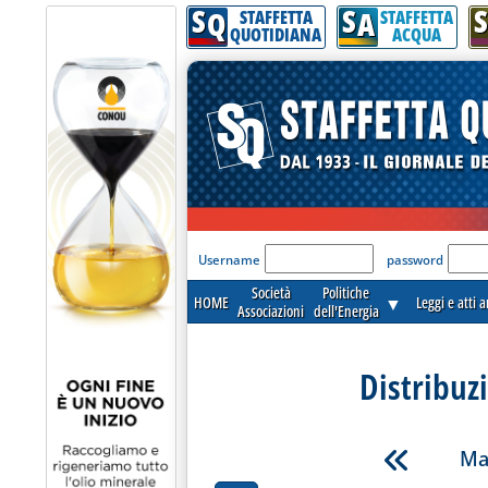
S
S
S
Q
A
STAFFETTA
STAFFETTA
QUOTIDIANA
ACQUA
'Modulo Login per acceder
Username
password
Società
Politiche
HOME
▼
Leggi e atti 
Associazioni
dell'Energia
Distribuz
Ma