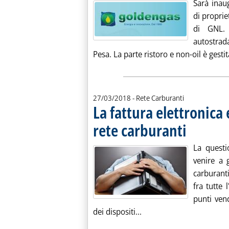
Sarà inaug
di propri
di GNL. 
autostrad
Pesa. La parte ristoro e non-oil è gestit
27/03/2018
- Rete Carburanti
La fattura elettronica 
rete carburanti
. Pubblicata mart
La questi
venire a 
carburant
fra tutte 
punti vend
Leggi tutta la notizia: '
dei dispositi...