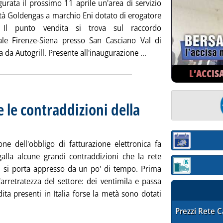
urata il prossimo 11 aprile un'area di servizio
età Goldengas a marchio Eni dotato di erogatore
Il punto vendita si trova sul raccordo
ale Firenze-Siena presso San Casciano Val di
Leggi tutta la notizi
a da Autogrill. Presente all'inaugurazione ...
L’ACCIS
e le contraddizioni della
edì 27 marzo 2018 alle 13.11.
one dell'obbligo di fatturazione elettronica fa
Sezione:
galla alcune grandi contraddizioni che la rete
i si porta appresso da un po' di tempo. Prima
Sezione: quotaz
l'arretratezza del settore: dei ventimila e passa
ita presenti in Italia forse la metà sono dotati
La fattura elettronica e le contraddizioni della rete carburanti '
STAFFETTA PRE
Prezzi Rete 