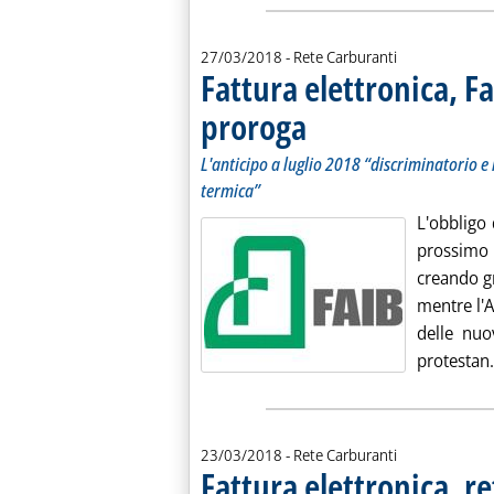
27/03/2018
- Rete Carburanti
Fattura elettronica, F
proroga
. Sottotitolo: L'anticipo a luglio 201
. Pubblicata martedì 27 marzo 2018 
L'anticipo a luglio 2018 “discriminatorio e i
termica”
L'obbligo 
prossimo 
creando gr
mentre l'A
delle nuo
protestan.
23/03/2018
- Rete Carburanti
Fattura elettronica, re