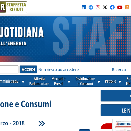
R
STAFFETTA
RIFIUTI
e'
Non riesco ad accedere
Ricerca
Attività
Mercati e
Distribuzione
En
amministrativi
▼
▼
▼
Petrolio
▼
Parlamentare
Prezzi
e Consumi
Ele
ione e Consumi
LE 
rzo - 2018