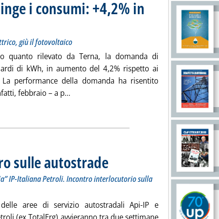
spinge i consumi: +4,2% in
one di eolico e idroelettrico, giù il fotovoltaico
8 alle 15.52.
trico, giù il fotovoltaico
o quanto rilevato da Terna, la domanda di
miliardi di kWh, in aumento del 4,2% rispetto ai
 La performance della domanda ha risentito
Leggi tutta la notizia: 'Elettricità, il fred
atti, febbraio – a p...
ia
tro sulle autostrade
. Sottotitolo: Dopo la prima assemblea di colore 
. Pubblicata giovedì 15 marzo 2018 alle 19.3.
” IP-Italiana Petroli. Incontro interlocutorio sulla
 delle aree di servizio autostradali Api-IP e
etroli (ex TotalErg) avvieranno tra due settimane