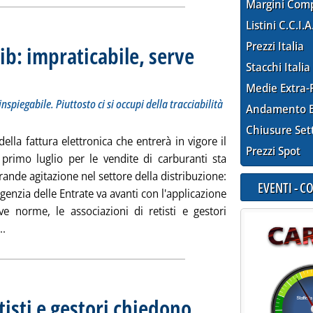
Margini Com
Listini C.C.I.A
Prezzi Italia
aib: impraticabile, serve
Stacchi Italia
8 “discriminatorio e inspiegabile. Piuttosto ci si occupi della tracciabilità termica”
alle 12.6.
Medie Extra-
nspiegabile. Piuttosto ci si occupi della tracciabilità
Andamento E
Chiusure Set
della fattura elettronica che entrerà in vigore il
Prezzi Spot
primo luglio per le vendite di carburanti sta
ande agitazione nel settore della distribuzione:
EVENTI - 
genzia delle Entrate va avanti con l'applicazione
ve norme, le associazioni di retisti e gestori
Leggi tutta la notizia: 'Fattura elettronica, Faib: impraticabile
..
tisti e gestori chiedono