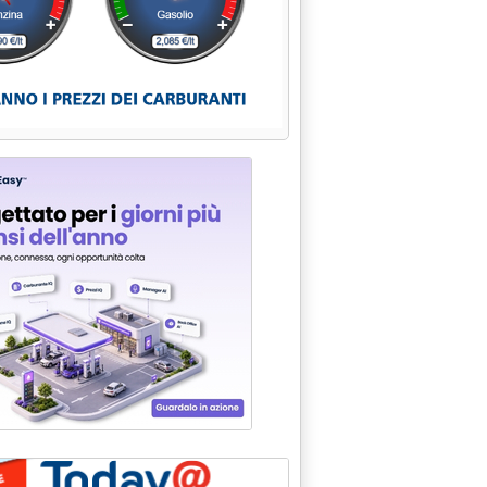
e gestori chiedono una proroga'
ia: 'Fattura elettronica e commissioni, Fegica scrive al Mef'