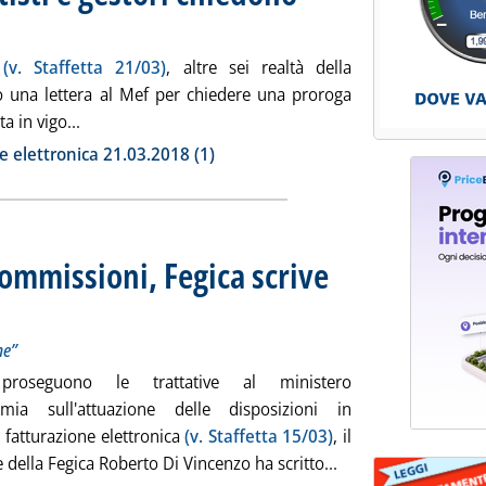
marzo 2018 alle 15.8.
a
(v. Staffetta 21/03)
, altre sei realtà della
to una lettera al Mef per chiedere una proroga
Leggi tutta la notizia: 'Fattura elettronica, retisti 
a in vigo...
ia
 elettronica 21.03.2018 (1)
commissioni, Fegica scrive
zione delle norme”
le 15.27.
me”
proseguono le trattative al ministero
omia sull'attuazione delle disposizioni in
 fatturazione elettronica
(v. Staffetta 15/03)
, il
Leggi tutta la notiz
 della Fegica Roberto Di Vincenzo ha scritto...