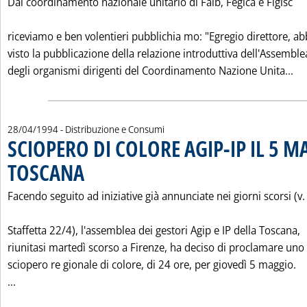
Dal coordinamento nazionale unitario di Faib, Fegica e Figisc
riceviamo e ben volentieri pubblichia mo: "Egregio direttore, a
visto la pubblicazione della relazione introduttiva dell'Assemble
Le
degli organismi dirigenti del Coordinamento Nazione Unita...
28/04/1994
- Distribuzione e Consumi
SCIOPERO DI COLORE AGIP-IP IL 5 M
TOSCANA
. Pubblicata giovedì 28 aprile 1994 alle 0.0.
Facendo seguito ad iniziative già annunciate nei giorni scorsi (v.
Staffetta 22/4), l'assemblea dei gestori Agip e IP della Toscana,
riunitasi martedì scorso a Firenze, ha deciso di proclamare uno
sciopero re gionale di colore, di 24 ore, per giovedì 5 maggio.
Leggi tutta la notizia: 'SCIOPERO DI COLORE AGIP-IP IL 
...