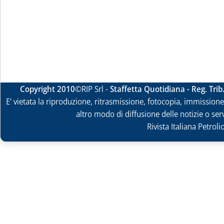
Copyright 2010
©RIP Srl -
Staffetta Quotidiana - Reg. Tri
E' vietata la riproduzione, ritrasmissione, fotocopia, immissione 
altro modo di diffusione delle notizie o ser
Rivista Italiana Petrol