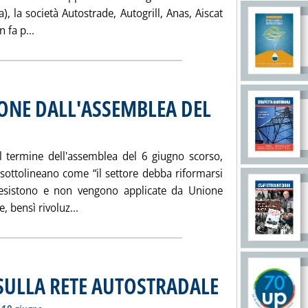
a), la società Autostrade, Autogrill, Anas, Aiscat
Leggi tutta la notizia: 'AUTOSTRADE, C'E' UNA “BOZZA”
 fa p...
ONE DALL'ASSEMBLEA DEL
al termine dell'assemblea del 6 giugno scorso,
ottolineano come “il settore debba riformarsi
à esistono e non vengono applicate da Unione
Leggi tutta la notizia: 'FIGISC PADOVA: MOZ
, bensì rivoluz...
 SULLA RETE AUTOSTRADALE
. Sottotitolo: Consegnata i
. Pubblicata giovedì 20 giu