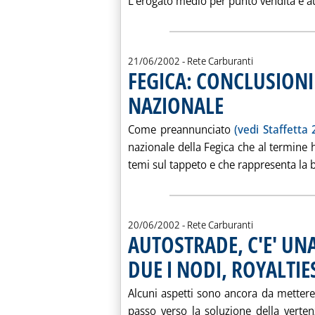
L'erogato medio per punto vendita è a
21/06/2002
- Rete Carburanti
FEGICA: CONCLUSIONI
NAZIONALE
. Pubblicata venerdì 21 giu
Come preannunciato
(vedi Staffetta 
nazionale della Fegica che al termine 
temi sul tappeto e che rappresenta la b
20/06/2002
- Rete Carburanti
AUTOSTRADE, C'E' UN
DUE I NODI, ROYALTIE
Alcuni aspetti sono ancora da metter
passo verso la soluzione della verte