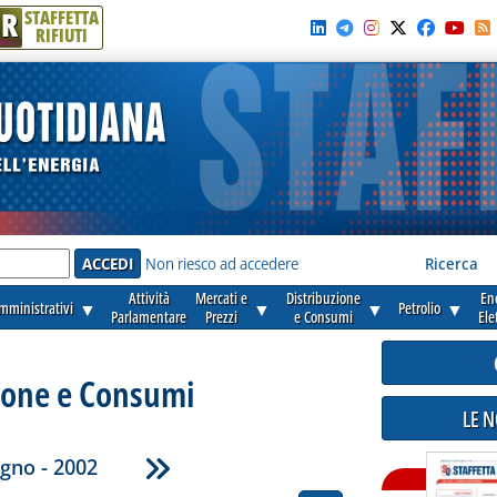
R
STAFFETTA
RIFIUTI
e'
Non riesco ad accedere
Ricerca
Attività
Mercati e
Distribuzione
En
amministrativi
▼
▼
▼
Petrolio
▼
Parlamentare
Prezzi
e Consumi
Ele
ione e Consumi
LE 
gno - 2002