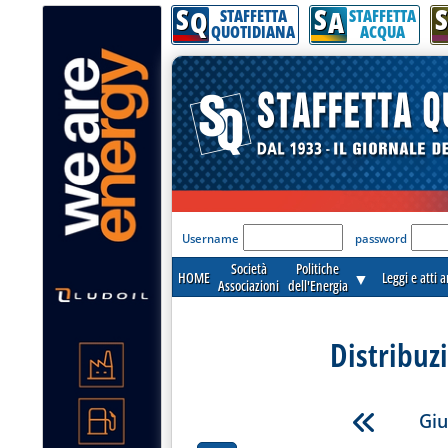
S
S
S
Q
A
STAFFETTA
STAFFETTA
QUOTIDIANA
ACQUA
'Modulo Login per acceder
Username
password
Società
Politiche
HOME
▼
Leggi e atti 
Associazioni
dell'Energia
Distribuz
Giu