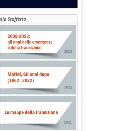
L 40% LA QUOTA ENI'
ella Staffetta
SIGLIO NAZIONALE'
.7.