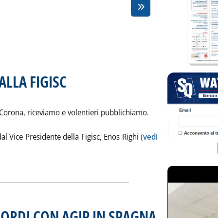
ALLA FIGISC
. Sottotitolo: Lettere alla Staffetta
. Pubblicata venerdì 28 giugno 2002 alle 15.44.
 Corona, riceviamo e volentieri pubblichiamo.
dal Vice Presidente della Figisc, Enos Righi
(vedi
 'RISPOSTA DI CORONA ALLA FIGISC'
ORDI CON AGIP IN SPAGNA
. Pubblicata giovedì 27 gi