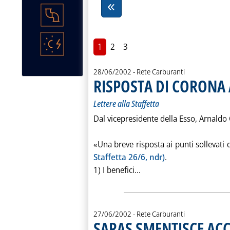
1
2
3
28/06/2002
- Rete Carburanti
RISPOSTA DI CORONA 
Lettere alla Staffetta
Dal vicepresidente della Esso, Arnaldo
«Una breve risposta ai punti sollevati 
Staffetta 26/6, ndr)
.
Leggi tutta la notizia:
1) I benefici...
27/06/2002
- Rete Carburanti
SARAS SMENTISCE ACC