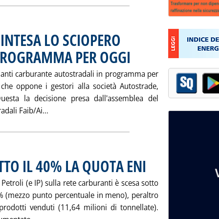
INTESA LO SCIOPERO
 PROGRAMMA PER OGGI
. Pubblicata martedì 25 giugno 2002 a
pianti carburante autostradali in programma per
 che oppone i gestori alla società Autostrade,
Questa la decisione presa dall'assemblea del
Leggi tutta la notizia: 'AUTOSTRADE: DOPO L
dali Faib/Ai...
TTO IL 40% LA QUOTA ENI
. Pubblicata martedì 25 giugno 
etroli (e IP) sulla rete carburanti è scesa sotto
7% (mezzo punto percentuale in meno), peraltro
odotti venduti (11,64 milioni di tonnellate).