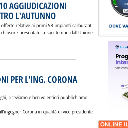
 10 AGGIUDICAZIONI
TRO L'AUTUNNO
. Pubblicata mercoledì 26 giugno 2002 alle 15.39.
offerte relative ai primi 98 impianti carburanti
00 chiusure presentato a suo tempo dall'Unione
IANO RETE UP: SOLO 10 AGGIUDICAZIONI . UN NUOVO BANDO EN
NI PER L'ING. CORONA
. Sottotitolo: Lettere alla Staffetta
. Pubblicata mercoledì 26 giugno 2002
Righi, riceviamo e ben volentieri pubblichiamo.
all'ingegner Corona in qualità di vice presidente
 tutta la notizia: 'DOMANDE E RIFLESSIONI PER L'ING. CORONA