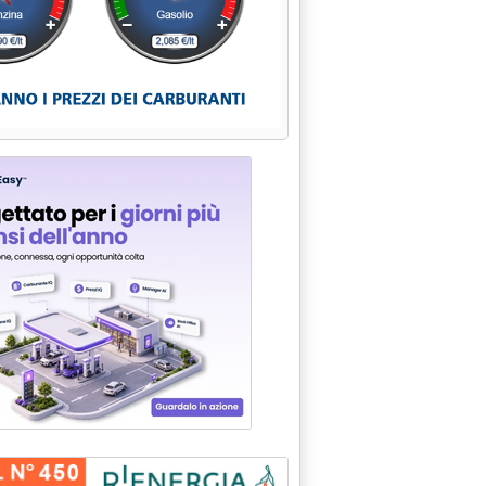
TRO L'AUTUNNO'
 alle 14.58.
'