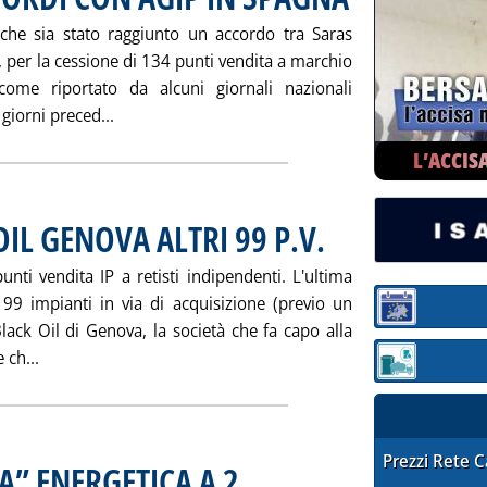
che sia stato raggiunto un accordo tra Saras
à, per la cessione di 134 punti vendita a marchio
ome riportato da alcuni giornali nazionali
Leggi tutta la notizia: 'SARAS SMENTISCE ACC
giorni preced...
L’ACCIS
OIL GENOVA ALTRI 99 P.V.
. Pubblicata giovedì 27 giugno 
unti vendita IP a retisti indipendenti. L'ultima
99 impianti in via di acquisizione (previo un
Sezione:
Black Oil di Genova, la società che fa capo alla
Leggi tutta la notizia: 'CESSIONI IP, A BLACK OIL GENOVA 
 ch...
Sezione: quotaz
STAFFETTA PRE
Prezzi Rete 
A” ENERGETICA A 2