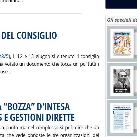
Leggi tutta la notizia: 'RETE CARBURANTI: SOTTO I
umentato...
Gli speciali d
 DEL CONSIGLIO
gno 2002 alle 15.26.
23/5)
, il 12 e 13 giugno si è tenuto il consiglio
ha votato un documento che tocca un po' tutti i
Leggi tutta la notizia: 'FEGICA: CONCLUSIONI DEL CON
ase...
A “BOZZA” D'INTESA
S E GESTIONI DIRETTE
. Pubblicata giovedì 20 giugno 2002 alle 16
e a punto ma nel complesso si può dire che un
nza che vede opposte le tre organizzazioni dei