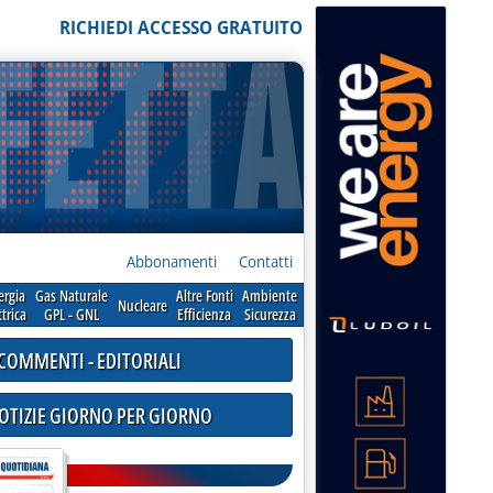
RICHIEDI ACCESSO GRATUITO
Abbonamenti
Contatti
ergia
Gas Naturale
Altre Fonti
Ambiente
Nucleare
ttrica
GPL - GNL
Efficienza
Sicurezza
COMMENTI - EDITORIALI
NOTIZIE GIORNO PER GIORNO