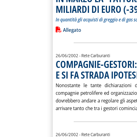
MILIARDI DI EURO (-3
In quantità gli acquisti di greggio e di gas 
Leggi tutta la notizia: 'IN MARZO L
Lista allegati PDF alla notiz
Allegato
26/06/2002
- Rete Carburanti
COMPAGNIE-GESTORI: 
E SI FA STRADA IPOTE
Nonostante le tante dichiarazioni 
compagnie petrolifere ed organizzazion
dovrebbero andare a regolare gli aspett
arrivare tanto che tra i gestori comincia 
26/06/2002
- Rete Carburanti