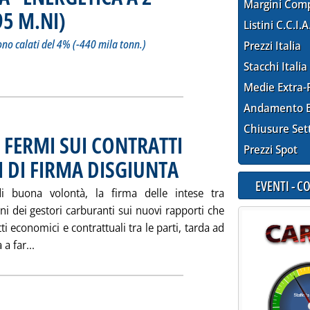
Margini Com
95 M.NI)
. Sottotitolo: In quantità gli acquisti di greggio e di gas sono calati del 4% 
. Pubblicata giovedì 27 giugno 2002 alle 15.26.
Listini C.C.I.A
sono calati del 4% (-440 mila tonn.)
Prezzi Italia
A “FATTURA” ENERGETICA A 2 MILIARDI DI EURO (-395 M.NI)'
ia
Stacchi Italia
Medie Extra-
Andamento E
Chiusure Set
FERMI SUI CONTRATTI
Prezzi Spot
SI DI FIRMA DISGIUNTA
. Pubblicata mercoledì 26 giugno 2002 a
EVENTI - 
di buona volontà, la firma delle intese tra
i dei gestori carburanti sui nuovi rapporti che
i economici e contrattuali tra le parti, tarda ad
Leggi tutta la notizia: 'COMPAGNIE-GESTORI: FERMI SU
a far...