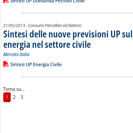
Lista allegati PDF alla notizia
Sintesi UP Domanda Petrolio Civile
21/05/2013
- Consumi Petroliferi ed Elettrici
Sintesi delle nuove previsioni UP su
energia nel settore civile
. Sottotitolo: Mercato Italia
. Pubblicata martedì 21 maggi
Mercato Italia
Leggi tutta la notizia: 'Sintesi delle nuove previsioni UP sul 
Lista allegati PDF alla notizia
Sintesi UP Energia Civile
Torna su...
1
2
3