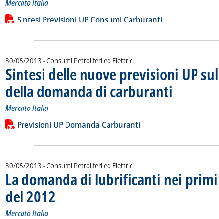
Mercato Italia
Leggi tutta la notizia: 'Sintesi delle valutazioni e previsioni
Lista allegati PDF alla notizia
Sintesi Previsioni UP Consumi Carburanti
30/05/2013
- Consumi Petroliferi ed Elettrici
Sintesi delle nuove previsioni UP su
della domanda di carburanti
. Sottotitolo: Mercat
. Pubblicata giovedì
Mercato Italia
Leggi tutta la notizia: 'Sintesi delle nuove previsioni UP sul
Lista allegati PDF alla notizia
Previsioni UP Domanda Carburanti
30/05/2013
- Consumi Petroliferi ed Elettrici
La domanda di lubrificanti nei prim
del 2012
. Sottotitolo: Mercato Italia
. Pubblicata giovedì 30 maggio 2013 alle 14.57.
Mercato Italia