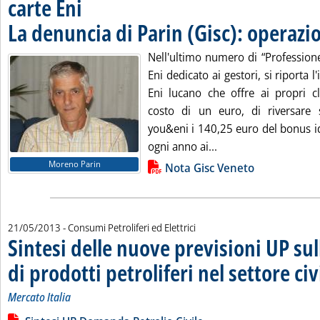
carte Eni
La denuncia di Parin (Gisc): operazio
Nell'ultimo numero di “Professione
Eni dedicato ai gestori, si riporta l
Eni lucano che offre ai propri cli
costo di un euro, di riversare 
you&eni i 140,25 euro del bonus id
Leggi tutta la notizi
ogni anno ai...
Lista allegati PDF alla notizia
Moreno Parin
Nota Gisc Veneto
21/05/2013
- Consumi Petroliferi ed Elettrici
Sintesi delle nuove previsioni UP s
di prodotti petroliferi nel settore civ
Mercato Italia
Leggi tutta la notizia: 'Sintesi delle nuove previsioni UP sulla