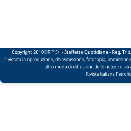
Copyright 2010
©RIP Srl -
Staffetta Quotidiana - Reg. Tri
E' vietata la riproduzione, ritrasmissione, fotocopia, immissione 
altro modo di diffusione delle notizie o ser
Rivista Italiana Petrol