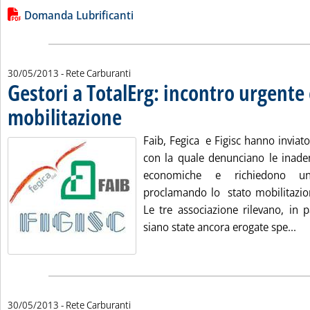
Leggi tutta la notizia: 'La domanda di lubrificanti nei primi 
Lista allegati PDF alla notizia
Domanda Lubrificanti
30/05/2013
- Rete Carburanti
Gestori a TotalErg: incontro urgente
mobilitazione
. Pubblicata giovedì 30 maggio 2013 alle 14.49.
Faib, Fegica e Figisc hanno inviato
con la quale denunciano le inad
economiche e richiedono un
proclamando lo stato mobilitazion
Le tre associazione rilevano, in 
Leg
siano state ancora erogate spe...
30/05/2013
- Rete Carburanti