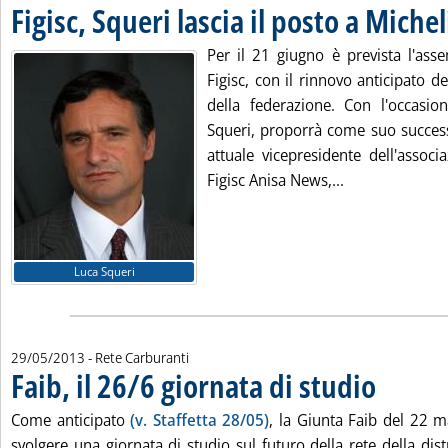
Figisc, Squeri lascia il posto a Michel
Per il 21 giugno è prevista l'ass
Figisc, con il rinnovo anticipato de
della federazione. Con l'occasion
Squeri, proporrà come suo success
attuale vicepresidente dell'assoc
Leggi tutta la n
Figisc Anisa News,...
Luca Squeri
29/05/2013
- Rete Carburanti
Faib, il 26/6 giornata di studio
. Pubblicata m
Come anticipato
(v. Staffetta 28/05)
, la Giunta Faib del 22 m
svolgere una giornata di studio sul futuro della rete della dist