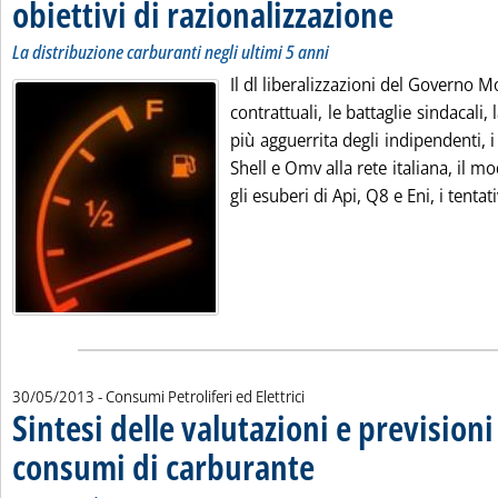
obiettivi di razionalizzazione
. Sottotitolo: La dis
. Pubblicata venerd
La distribuzione carburanti negli ultimi 5 anni
Il dl liberalizzazioni del Governo M
contrattuali, le battaglie sindacali
più agguerrita degli indipendenti, i
Shell e Omv alla rete italiana, il mo
gli esuberi di Api, Q8 e Eni, i tentat
30/05/2013
- Consumi Petroliferi ed Elettrici
Sintesi delle valutazioni e previsioni
consumi di carburante
. Sottotitolo: Mercato Italia
. Pubblicata giovedì 30 maggio 201