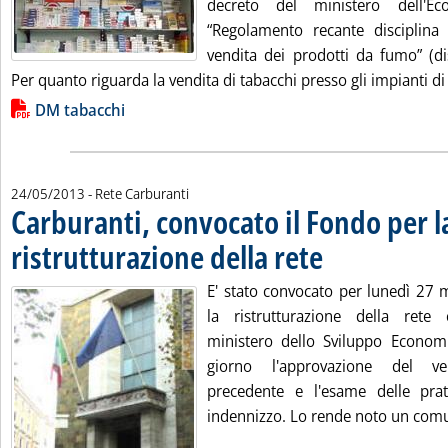
decreto del ministero dell'E
“Regolamento recante disciplina 
vendita dei prodotti da fumo” (dis
Per quanto riguarda la vendita di tabacchi presso gli impianti di 
Lista allegati PDF alla notizia
DM tabacchi
24/05/2013
- Rete Carburanti
Carburanti, convocato il Fondo per l
ristrutturazione della rete
. Pubblicata venerdì 24 m
E' stato convocato per lunedì 27 
la ristrutturazione della rete 
ministero dello Sviluppo Economi
giorno l'approvazione del ve
precedente e l'esame delle pr
indennizzo. Lo rende noto un comu