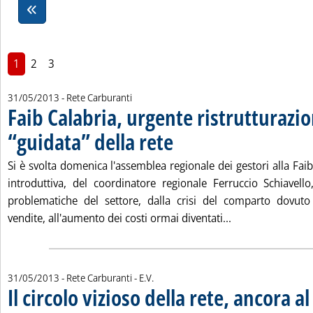
1
2
3
31/05/2013
- Rete Carburanti
Faib Calabria, urgente ristrutturazi
“guidata” della rete
. Pubblicata venerdì 31 maggio 2013 alle 
Si è svolta domenica l'assemblea regionale dei gestori alla Faib
introduttiva, del coordinatore regionale Ferruccio Schiavello
problematiche del settore, dalla crisi del comparto dovuto 
Leggi tutta la no
vendite, all'aumento dei costi ormai diventati...
di:
31/05/2013
- Rete Carburanti -
E.V.
Il circolo vizioso della rete, ancora al